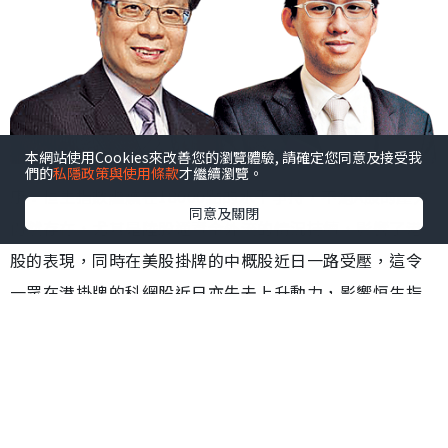
本網站使用Cookies來改善您的瀏覽體驗, 請確定您同意及接受我
們的
私隱政策與使用條款
才繼續瀏覽。
康︰恒生指數繼續在18000點的水平爭持，不過A股的壓力
同意及關閉
仍然存在，尤其是陸股通資金外流的情況持續，影響了港
股的表現，同時在美股掛牌的中概股近日一路受壓，這令
一眾在港掛牌的科網股近日亦失去上升動力，影響恒生指
數的表現。
陸︰不過，幸好的是人民幣兌美元持續回穩，如果人民幣
真的可以止跌，那麼對港股及A股會有一定的支持作用。當
然正如之前所言，要A股及港股顯著回升，必需要經濟數據