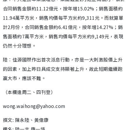
合同銷售金額約11.12億元，按年增15.02%；銷售面積約
11.94萬平方米，銷售均價每平方米約9,311元。而就算單
計2月份，合同銷售金額約6.41億元，按年增14.27%；銷
售面積約7萬平方米，銷售均價每平方米約9,149元，表現
仍然十分理想。
陸︰佳源國際作出首次派息行動，亦是一大刺激股價上升
的因素，加上昨日具成交支持顯著上升，故此短期繼續跑
贏大市，應該不難。
（本欄逢周二、四刊登）
wong.waihong@yahoo.com
撰文: 陳永陸、黃偉康
欄名: 陸一言 康一語