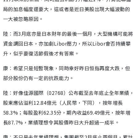
局的加息幅度還要大，這或者是近日美股出現大幅波動的
一大被忽略原因。
陸︰而3月底亦是日本財年的最後一個月，大型機構可能將
資金調回日本，亦加劇Libor壓力，所以Libor會否持續攀
升，似乎要復活節假後才有答案。
康︰希望只是短暫現象，同時幸好昨日恒指再度大跌，但
部分股份仍有一定的抗跌能力。
陸︰好像佳源國際（02768）公布截至去年底止全年業績，
股東應佔溢利12.84億元（人民幣，下同），按年增長
58.3%；每股盈利62.35分，期內收益69.49億元，按年增
長87.7%，業績理想令其股價昨日大升超過一成半。
康︰不只是去年業績理想，集團截至2月底止兩個月，累計