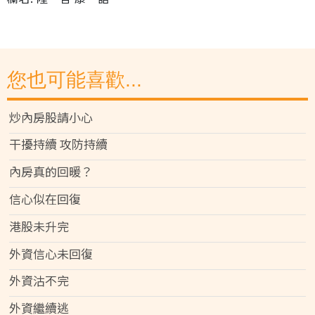
您也可能喜歡...
炒內房股請小心
干擾持續 攻防持續
內房真的回暖？
信心似在回復
港股未升完
外資信心未回復
外資沽不完
外資繼續逃