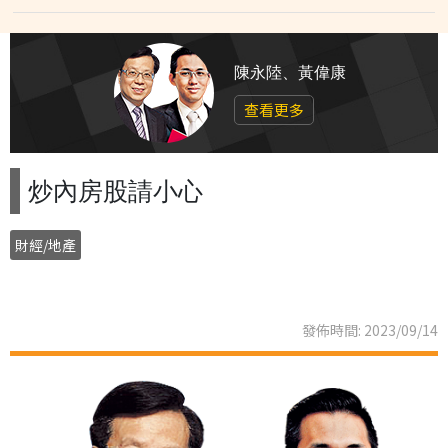
陳永陸、黃偉康
查看更多
炒內房股請小心
財經/地產
發佈時間: 2023/09/14