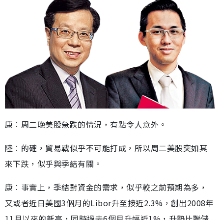
康︰周二晚美股急跌的情況，有點令人意外。
陸︰的確，貿易戰似乎不可能打成，所以周二美股突如其
來下跌，似乎與季結有關。
康︰事實上，季結對資金的需求，似乎較之前預期為多，
又或者近日美國3個月的Libor升至接近2.3%，創出2008年
11月以來的新高，同時過去6個月升幅近1%，升勢比聯儲