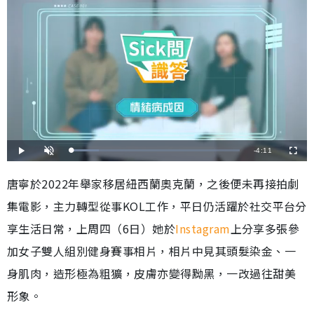
剩
-
4:11
載
播
開
全
入
放
啟
螢
完
音
幕
餘
畢
效
唐寧於2022年舉家移居紐西蘭奧克蘭，之後便未再接拍劇
:
1
時
7
集電影，主力轉型從事KOL工作，平日仍活躍於社交平台分
.
0
間
8
%
享生活日常，上周四（6日）她於
Instagram
上分享多張參
加女子雙人組別健身賽事相片，相片中見其頭髮染金、一
身肌肉，造形極為粗獷，皮膚亦變得黝黑，一改過往甜美
形象。