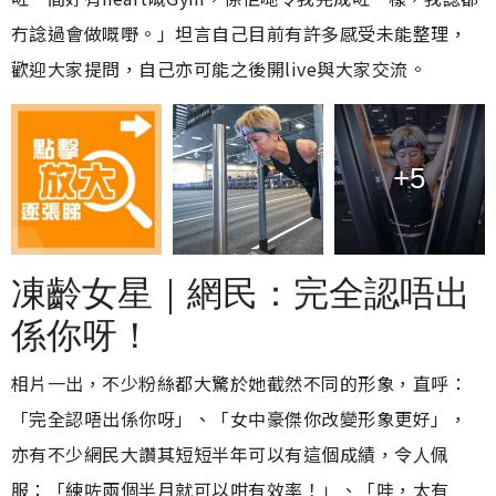
冇諗過會做嘅嘢。」坦言自己目前有許多感受未能整理，
歡迎大家提問，自己亦可能之後開live與大家交流。
+5
凍齡女星｜網民：完全認唔出
係你呀！
相片一出，不少粉絲都大驚於她截然不同的形象，直呼：
「完全認唔出係你呀」、「女中豪傑你改變形象更好」，
亦有不少網民大讚其短短半年可以有這個成績，令人佩
服：「練咗兩個半月就可以咁有效率！」、「哇，太有