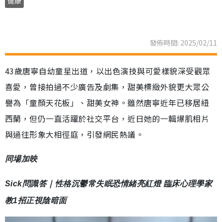
健康
發佈時間: 2025/02/11
43歲唐寧自幼童星出道，以出色演技與可愛樣貌深受觀眾
喜愛，曾接拍過不少廣告及劇集，甜美標緻外貌更大眾公
譽為「童顏天花板」、甜美女神。雖然唐寧近年已移居紐
西蘭，但仍一直活躍於社交平台，近日她的一輯爆肌相片
與過往形象大相徑庭，引發網民熱議。
同場加映
Sick問識答｜性格沉鬱常失眠恐情緒亮紅燈 臨床心理學家
教1招正視陰暗面