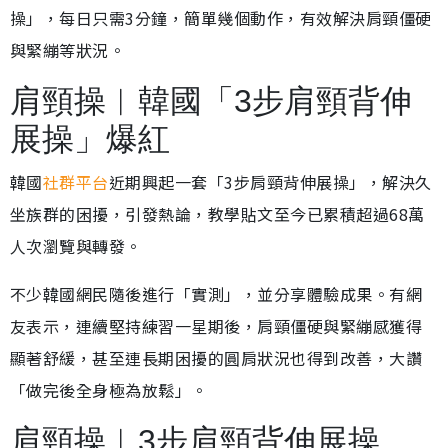
操」，每日只需3分鐘，簡單幾個動作，有效解決肩頸僵硬
與緊繃等狀況。
肩頸操︱韓國「3步肩頸背伸
展操」爆紅
韓國
社群平台
近期興起一套「3步肩頸背伸展操」，解決久
坐族群的困擾，引發熱論，教學貼文至今已累積超過68萬
人次瀏覽與轉發。
不少韓國網民隨後進行「實測」，並分享體驗成果。有網
友表示，連續堅持練習一星期後，肩頸僵硬與緊繃感獲得
顯著舒緩，甚至連長期困擾的圓肩狀況也得到改善，大讚
「做完後全身極為放鬆」。
肩頸操︱3步肩頸背伸展操