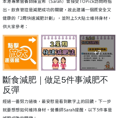
本港專業營養師陳宣希（Sarah）曾接受TOPick訪問時指
出，飲食管控是減肥成功的關鍵，故此建議一個既安全又
健康的「2周快速減肥計劃」，並附上5大貼士維持身材，
供大家參考：
+7
斷食減肥｜做足5件事減肥不
反彈
經過一番努力過後，最安慰是看到數字上的回饋，下一步
就要想想如何維持身材。營養師Sarah提醒，以下5件事是