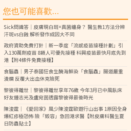
您也可能喜歡...
Sick問識答｜皮膚現白斑=真菌纏身？ 醫生教1方法分辨
汗斑vs白蝕 解析發作成因大不同
政府資助免費打針｜新一季度「流感疫苗接種計劃」引
入130萬劑疫苗 8類人可優先接種 科興疫苗最快月底先到
港【附4條件免費接種】
食腦蟲｜男子泰國狂食生醃海鮮染「食腦蟲」腸道嚴重
潰爛 反覆大出血休克險死
黎彼得離世｜黎彼得離世享年76歲 今年3月已中風臥床
好友鍾志光及盧宛茵透露黎彼得最後時光
陳浚霆｜《愛回家》風少陳浚霆歐遊行山出事 1原因全身
爆紅疹極恐怖 險「毀容」急回港求醫【附皮膚科醫生夏
日防蟲貼士】