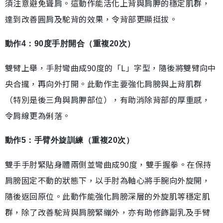
須注意避免聳肩。這動作能活化上背與肩胛的穩定肌群，
達到改善圓肩及駝背的效果，令背部更顯挺拔。
動作4：90度手肘開合（重複20次）
雙臂上舉，手肘彎曲成90度的「L」字型，隨後將雙臂向中
央合攏，再向外打開。此動作主要強化肩膀與上背肌群
（特別是後三角與肩胛部位），有助消除背部的厚重感，
令肩線更為俐落。
動作5：手臂外旋訓練（重複20次）
雙手手肘緊貼身體兩側並彎曲成90度，雙手握拳。在保持
肩膀固定不動的狀態下，以手肘為軸心將手腕向外旋開，
隨後返回原位。此動作能強化肩膀深層的外旋肌等穩定肌
群，除了改善駝背與肩膀緊繃外，亦有助修飾副乳及手臂