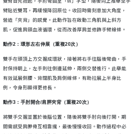
雙臂首先抬起，手肘彎曲呈「W」字型，隨後向上推舉至手
臂貼近雙耳，再緩慢降回原位。收回時需刻意加大角度，
營造「夾背」的感覺。此動作旨在啟動三角肌與上斜方
肌，促進肩頸血液循環，從而改善厚肩並修飾手臂線條。
動作2：環形左右伸展（重複20次）
雙手在頭頂上方交握成環狀，接著將右手往腦後彎曲，手
肘保持朝上，左手則往側邊延伸，兩側交替進行。此舉能
有效延展側腰、背闊肌及肩側線條，有助拉展上半身比
例，令身形顯得更修長。
動作3：手肘開合/肩胛夾背（重複20次）
將雙手交握並置於後腦位置，隨後將雙手肘向後打開，期
間需感受肩胛骨互相靠攏，最後慢慢收回。動作過程中必