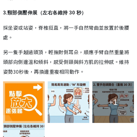
3.頸部側壓伸展（左右各維持 30 秒）
採坐姿或站姿，脊椎挺直，將一手自然彎曲並放置於後腰
處。
另一隻手越過頭頂，輕撫對側耳朵，順應手臂自然重量將
頭部向側邊溫和傾斜，感受側頸與斜方肌的拉伸感。維持
姿勢30秒後，再換邊重複相同動作。
+1