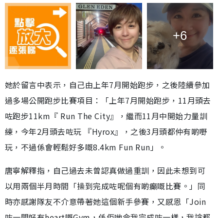
+6
她於留言中表示，自己由上年7月開始跑步，之後陸續參加
過多場公開跑步比賽項目：「上年7月開始跑步，11月頭去
咗跑步11km『 Run The City』，繼而11月中開始力量訓
練，今年2月頭去咗玩 『Hyrox』，之後3月頭都仲有啲嘢
玩，不過係會輕鬆好多嘅8.4km Fun Run」。
唐寧解釋指，自己過去未曾認真做過重訓，因此未想到可
以用兩個半月時間「操到完成咗呢個有啲癲嘅比賽。」同
時亦感謝隊友不介意帶著她這個新手參賽，又感恩「Join
咗一間好有heart嘅Gym，係佢哋令我完成咗一樣，我諗都