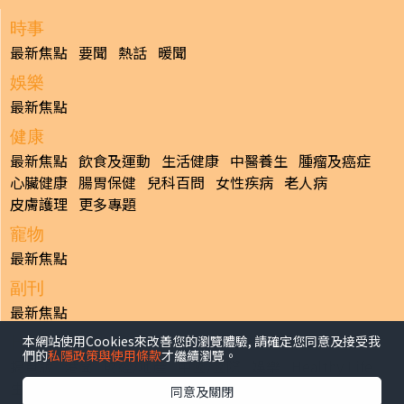
時事
最新焦點
要聞
熱話
暖聞
娛樂
最新焦點
健康
最新焦點
飲食及運動
生活健康
中醫養生
腫瘤及癌症
心臟健康
腸胃保健
兒科百問
女性疾病
老人病
皮膚護理
更多專題
寵物
最新焦點
副刊
最新焦點
本網站使用Cookies來改善您的瀏覽體驗, 請確定您同意及接受我
日報
們的
私隱政策與使用條款
才繼續瀏覽。
揭頁版
港聞
財經/地產
中國/國際
娛樂
Healthy Life
生活副刊
親子/教育
體育
專題/人物
昔日晴報
同意及關閉