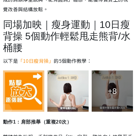
覺改善與結構放鬆。
同場加映｜瘦身運動｜10日瘦
背操 5個動作輕鬆甩走熊背/水
桶腰
以下是
「10日瘦背操」
的5個動作教學：
+8
動作1：肩部推舉（重複20次）