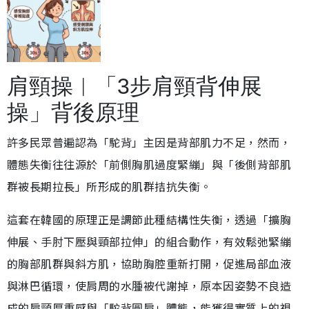
肩頸操︱「3步肩頸背伸展
操」背後原理
許多民眾普遍認為「駝背」主因是背部肌力不足，然而，
體態失衡往往源於「前側胸肌過度緊繃」與「後側背部肌
群被長期拉長」所形成的肌群拮抗失衡。
這套在韓國的原理正是調節此種結構性失衡，透過「擴胸
伸展、手肘下壓與頸部拉伸」的組合動作，有效鬆弛緊繃
的胸部肌群與斜方肌，協助胸腔重新打開，促進局部血液
與淋巴循環，使肩周的水腫被代謝掉，原本因姿勢不良造
成的肩頸厚重感與「駝背圓肩」體態，能獲得實質上的視