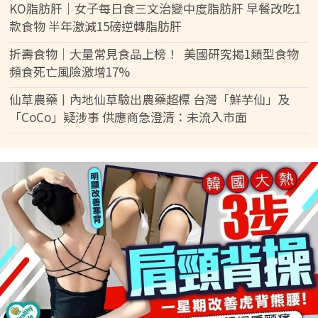
KO脂肪肝｜女子每日食三文治變中度脂肪肝 早餐改吃1
款食物 半年激減15磅逆轉脂肪肝
折壽食物｜大量常見食品上榜！ 美國研究揭1類型食物
頻食死亡風險激增17%
仙草農藥丨內地仙草驗出農藥超標 台灣「鮮芋仙」及
「CoCo」疑涉事 供應商急澄清：未流入市面