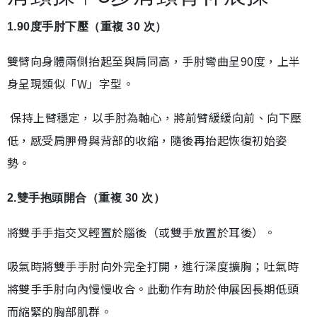
1.90度手肘下壓（重複 30 次）
雙臂向身體兩側抬起至與肩同高，手肘彎曲呈90度，上半
身呈現類似「W」字型。
保持上臂穩定，以手肘為軸心，將前臂緩緩向前、向下壓
低，感受肩胛骨與背部的收縮，隨後再抬起恢復初始姿
勢。
2.雙手抱頭開合（重複 30 次）
將雙手手指交叉輕置於腦後（或雙手放置於耳後）。
吸氣時將雙手手肘向外完全打開，進行深度擴胸；吐氣時
將雙手手肘向內慢慢收合。此動作有助於伸展因長期低頭
而縮緊的胸部肌群。