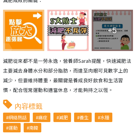
減肥成敗的關鍵：
+5
減肥從來都不是一勞永逸，營養師Sarah提醒，快速減肥法
主要減去身體水分和部分脂肪，而達至肉眼可見數字上的
減少，但要維持體重，最關鍵是養成良好飲食和生活習
慣，配合恆常運動和適當休息，才能夠持之以恆。
內容標籤
網絡熱話
痛症
減肥
養生
水腫
運動
南韓