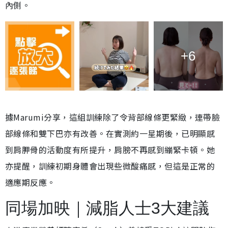
內側。
+6
據Marumi分享，這組訓練除了令背部線條更緊緻，連帶臉
部線條和雙下巴亦有改善。在實測約一星期後，已明顯感
到肩胛骨的活動度有所提升，肩膀不再感到繃緊卡頓。她
亦提醒，訓練初期身體會出現些微酸痛感，但這是正常的
適應期反應。
同場加映｜減脂人士3大建議