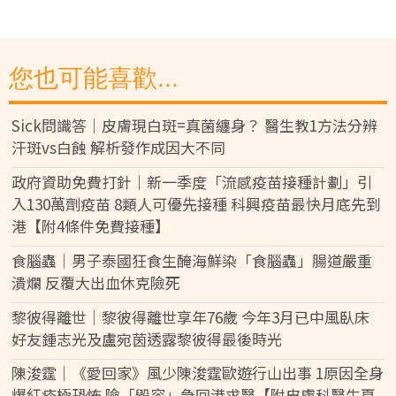
您也可能喜歡...
Sick問識答｜皮膚現白斑=真菌纏身？ 醫生教1方法分辨
汗斑vs白蝕 解析發作成因大不同
政府資助免費打針｜新一季度「流感疫苗接種計劃」引
入130萬劑疫苗 8類人可優先接種 科興疫苗最快月底先到
港【附4條件免費接種】
食腦蟲｜男子泰國狂食生醃海鮮染「食腦蟲」腸道嚴重
潰爛 反覆大出血休克險死
黎彼得離世｜黎彼得離世享年76歲 今年3月已中風臥床
好友鍾志光及盧宛茵透露黎彼得最後時光
陳浚霆｜《愛回家》風少陳浚霆歐遊行山出事 1原因全身
爆紅疹極恐怖 險「毀容」急回港求醫【附皮膚科醫生夏