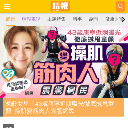
健康
晴報電視
主題特集
時事
副刊
健康財富
凍齡女星｜43歲唐寧近照曝光徹底搣甩童
顏 操肌變筋肉人震驚網民