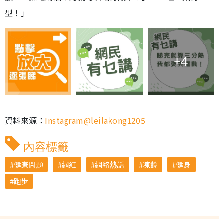
型！」
+4
資料來源：
Instagram@leilakong1205
內容標籤
健康問題
網紅
網絡熱話
凍齡
健身
跑步