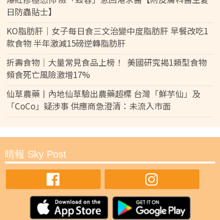
日防蟲貼士】
KO脂肪肝｜女子每日食三文治變中度脂肪肝 早餐改吃1
款食物 半年激減15磅逆轉脂肪肝
折壽食物｜大量常見食品上榜！ 美國研究揭1類型食物
頻食死亡風險激增17%
仙草農藥丨內地仙草驗出農藥超標 台灣「鮮芋仙」及
「CoCo」疑涉事 供應商急澄清：未流入市面
晴報 Sky Post