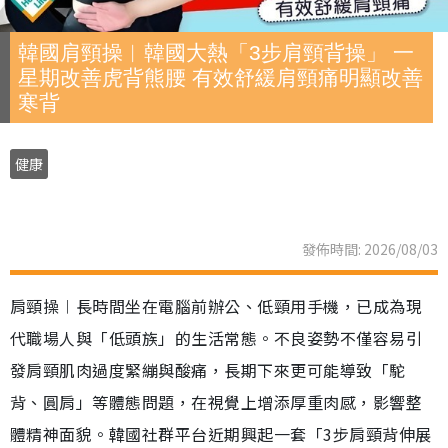
韓國肩頸操︱韓國大熱「3步肩頸背操」 一
星期改善虎背熊腰 有效舒緩肩頸痛明顯改善
寒背
健康
發佈時間: 2026/08/03
肩頸操︱長時間坐在電腦前辦公、低頸用手機，已成為現
代職場人與「低頭族」的生活常態。不良姿勢不僅容易引
發肩頸肌肉過度緊繃與酸痛，長期下來更可能導致「駝
背、圓肩」等體態問題，在視覺上增添厚重肉感，影響整
體精神面貌。韓國社群平台近期興起一套「3步肩頸背伸展