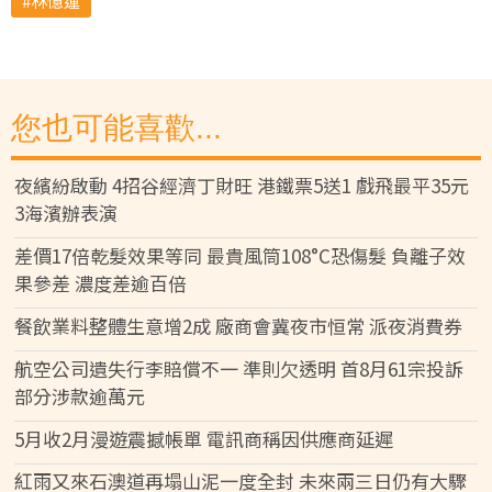
林憶蓮
您也可能喜歡...
夜繽紛啟動 4招谷經濟丁財旺 港鐵票5送1 戲飛最平35元
3海濱辦表演
差價17倍乾髮效果等同 最貴風筒108°C恐傷髮 負離子效
果參差 濃度差逾百倍
餐飲業料整體生意增2成 廠商會冀夜市恒常 派夜消費券
航空公司遺失行李賠償不一 準則欠透明 首8月61宗投訴
部分涉款逾萬元
5月收2月漫遊震撼帳單 電訊商稱因供應商延遲
紅雨又來石澳道再塌山泥一度全封 未來兩三日仍有大驟