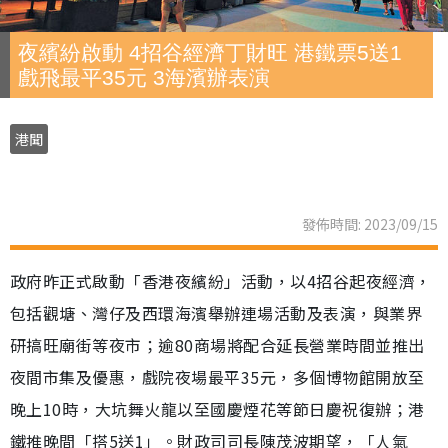
夜繽紛啟動 4招谷經濟丁財旺 港鐵票5送1
戲飛最平35元 3海濱辦表演
港聞
發佈時間: 2023/09/15
政府昨正式啟動「香港夜繽紛」活動，以4招谷起夜經濟，
包括觀塘、灣仔及西環海濱舉辦連場活動及表演，與業界
研搞旺廟街等夜市；逾80商場將配合延長營業時間並推出
夜間市集及優惠，戲院夜場最平35元，多個博物館開放至
晚上10時，大坑舞火龍以至國慶煙花等節日慶祝復辦；港
鐵推晚間「搭5送1」。財政司司長陳茂波期望，「人氣