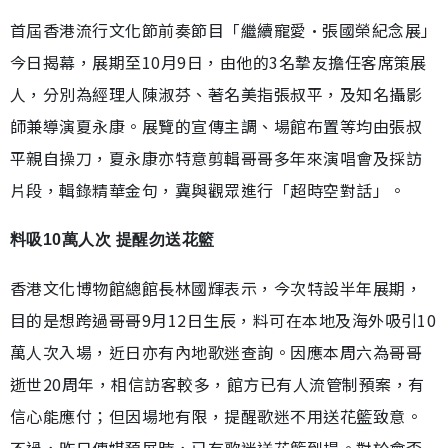
首屆香港流行文化節前奏節目「繼續寵愛•張國榮紀念展」
今日揭幕，展期至10月9日，由他的3名摯友擔任客席策展
人，分別為經理人陳淑芬、著名美指張叔平，及知名攝影
師兼導演夏永康。展覽的宣傳主調、場館布置等均由張叔
平親自操刀，夏永康亦特意剪輯哥哥多年來演唱會及採訪
片段，輯錄精華金句，冀與觀眾進行「超時空對話」。
料吸10萬人次 提醒勿送花籃
香港文化博物館總館長林國輝表示，今次特設半年展期，
目的是想跨過哥哥9月12日生辰，料可在本地及海外吸引10
萬人次入場，近日亦有內地歌迷查詢。因應本周六為哥哥
逝世20周年，相信訪客較多，館方已有人流管制預案，有
信心能應付；但因場地有限，提醒歌迷不用送花籃致意。
不過，昨日傳媒預展時，已有歌迷送花籃到場。對於會否