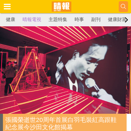
健康
晴報電視
主題特集
時事
副刊
健康財富
張國榮逝世20周年首展白羽毛裝紅高跟鞋
紀念展今沙田文化館揭幕