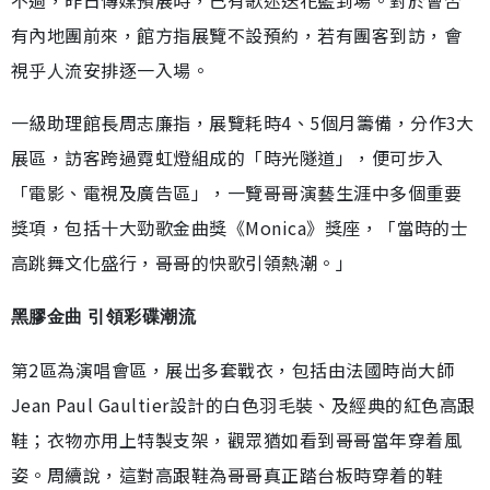
有內地團前來，館方指展覽不設預約，若有團客到訪，會
視乎人流安排逐一入場。
一級助理館長周志廉指，展覽耗時4、5個月籌備，分作3大
展區，訪客跨過霓虹燈組成的「時光隧道」，便可步入
「電影、電視及廣告區」，一覽哥哥演藝生涯中多個重要
獎項，包括十大勁歌金曲獎《Monica》獎座，「當時的士
高跳舞文化盛行，哥哥的快歌引領熱潮。」
黑膠金曲 引領彩碟潮流
第2區為演唱會區，展出多套戰衣，包括由法國時尚大師
Jean Paul Gaultier設計的白色羽毛裝、及經典的紅色高跟
鞋；衣物亦用上特製支架，觀眾猶如看到哥哥當年穿着風
姿。周續說，這對高跟鞋為哥哥真正踏台板時穿着的鞋