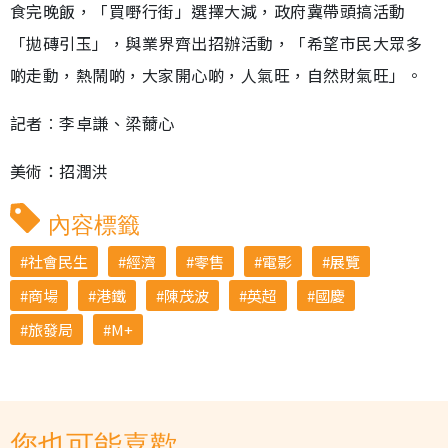
食完晚飯，「買嘢行街」選擇大減，政府冀帶頭搞活動
「拋磚引玉」，與業界齊出招辦活動，「希望市民大眾多
啲走動，熱鬧啲，大家開心啲，人氣旺，自然財氣旺」。
記者︰李卓謙、梁薾心
美術：招潤洪
內容標籤
社會民生
經濟
零售
電影
展覽
商場
港鐵
陳茂波
英超
國慶
旅發局
M+
您也可能喜歡...