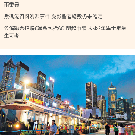
雨雷暴
數碼港資料洩漏事件 受影響者總數仍未確定
公僕聯合招聘6職系包括AO 明起申請 未來2年學士畢業
生可考