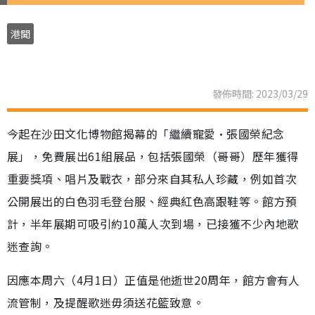
港聞
發佈時間: 2023/03/29
今起在沙田文化博物館揭幕的「繼續寵愛•張國榮紀念
展」，免費展出61組展品，包括張國榮（哥哥）歷年獲得
重要獎項、唱片及戰衣，部分來自其私人珍藏，例如首次
公開展出的白色羽毛登台服、經典紅色高跟鞋等。館方預
計，半年展期可吸引約10萬人次到場，已接獲不少內地歌
迷查詢。
因應本周六（4月1日）正值是他逝世20周年，館方會有人
流管制，及提醒歌迷毋須送花籃致意。