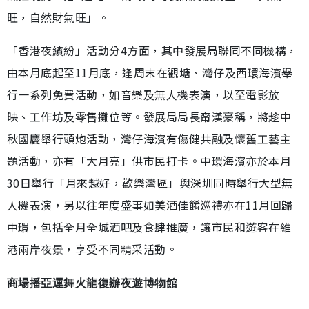
旺，自然財氣旺」。
「香港夜繽紛」活動分4方面，其中發展局聯同不同機構，
由本月底起至11月底，逢周末在觀塘、灣仔及西環海濱舉
行一系列免費活動，如音樂及無人機表演，以至電影放
映、工作坊及零售攤位等。發展局局長甯漢豪稱，將趁中
秋國慶舉行頭炮活動，灣仔海濱有傷健共融及懷舊工藝主
題活動，亦有「大月亮」供市民打卡。中環海濱亦於本月
30日舉行「月來越好，歡樂灣區」與深圳同時舉行大型無
人機表演，另以往年度盛事如美酒佳餚巡禮亦在11月回歸
中環，包括全月全城酒吧及食肆推廣，讓市民和遊客在維
港兩岸夜景，享受不同精采活動。
商場播亞運舞火龍復辦夜遊博物館