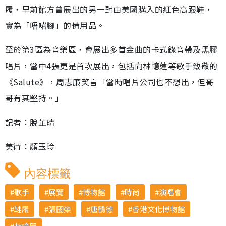
履，早前館方曾展出的另一對由美國購入的紅色高跟鞋，
實為「唔啱腳」的備用品。
至於第3區為音樂區，會展出多首金曲的卡式錄音帶及黑膠
唱片，當中4張更是首次展出，包括向林憶蓮等歌手致敬的
《Salute》，周志廉笑言「當時唱片公司也不想出，但哥
哥有其堅持。」
記者︰脫芷晴
美術：顏玉玲
內容標籤
歌手
展覽
博物館
時尚
演唱會
鞋履
張國榮
唐鶴德
香港文化博物館