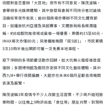
坊間對是否重辦「大笪地」夜市有不同意見，陳茂波稱，
會舉辦多元娛樂體驗，其中旅發局會與不同持分者討論搞
活廟街等夜市氣氛；逾80個商場亦舉辦不同文化體育節
目，如播放杭州亞運及英超賽事，文體旅局局長楊潤雄
稱，約8成戲院推夜場或最後一場優惠，票價約35至60元，
IMAX場次亦僅80元；另港鐵推晚間「搭5送1」，市民累積
5次10時半後出閘即可獲一次免費本地車程。
疫下停辦的多項節慶活動亦回歸，如大坑舞火龍疫後首度
復辦；多間博物館及戲院亦安排不同文化藝術體驗，其中
西九M+舉行夜間展廳，大館亦在未來6個月呈獻各項晚間
表演及展覽。
陳茂波稱3年疫情令不少人改變生活習慣，不少商戶縮短營
業時間，以往晚上9時許尚能「食住等」朋友共聚，到現時