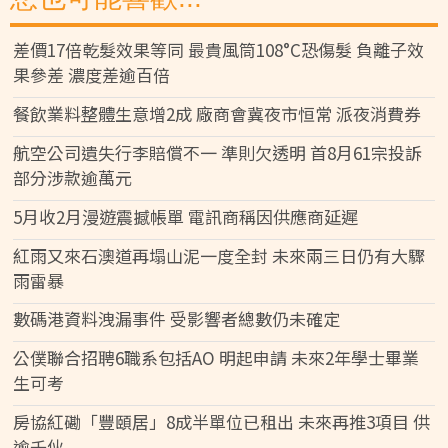
差價17倍乾髮效果等同 最貴風筒108°C恐傷髮 負離子效
果參差 濃度差逾百倍
餐飲業料整體生意增2成 廠商會冀夜市恒常 派夜消費券
航空公司遺失行李賠償不一 準則欠透明 首8月61宗投訴
部分涉款逾萬元
5月收2月漫遊震撼帳單 電訊商稱因供應商延遲
紅雨又來石澳道再塌山泥一度全封 未來兩三日仍有大驟
雨雷暴
數碼港資料洩漏事件 受影響者總數仍未確定
公僕聯合招聘6職系包括AO 明起申請 未來2年學士畢業
生可考
房協紅磡「豐頤居」8成半單位已租出 未來再推3項目 供
逾千伙