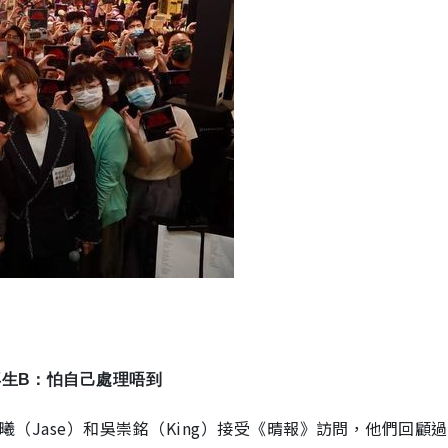
再生B：怕自己處理唔到
何建曦（Jase）和吳崇銘（King）接受《晴報》訪問，他們回顧