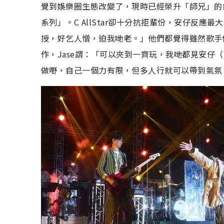
覺到娛樂圈生態改變了，現時已經榮升「師兄」的
系列」。C AllStar卻十分抗拒輩份，安仔反應
授，好乞人憎，迫我哋老。」他們都覺得雖然歌手
作，Jase謂：「可以夾到一齊玩，我哋都見安仔
做嘢，自己一個力有限，但多人行就可以帶到氣氛