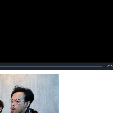
剩
-
7:3
餘
時
間