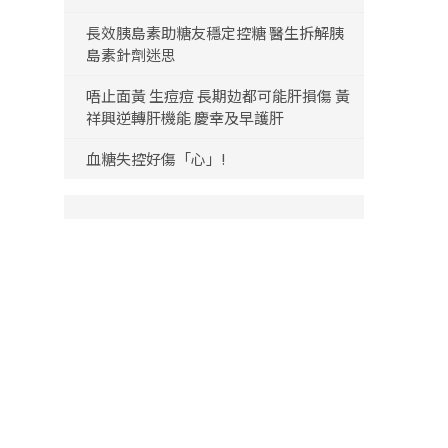
長效胰島素助糖友穩定控糖 醫生拆解胰
島素針劑迷思
唔止面黃 生痘痘 長期攰都可能肝損傷 黃
祥興逆轉肝機能 慶幸及早護肝
血糖失控好傷「心」!