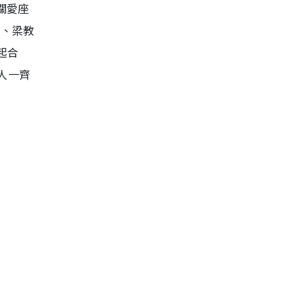
關愛座
師、梁教
起合
人一齊