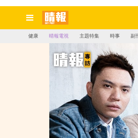
健康
晴報電視
主題特集
時事
副