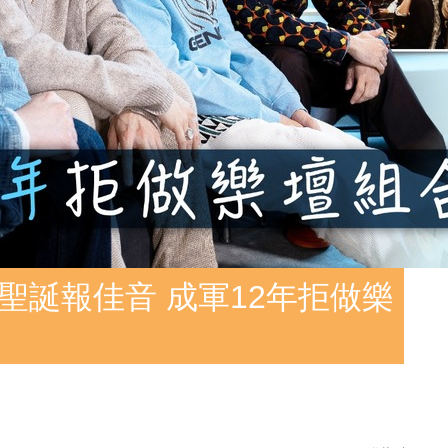
重開聖誕報佳音 成軍12年拒做樂