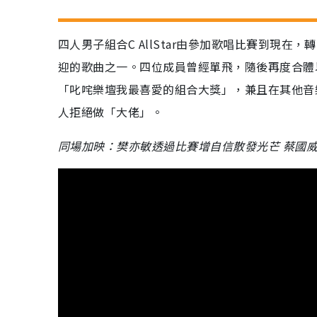
四人男子組合C AllStar由參加歌唱比賽到現
迎的歌曲之一。四位成員曾經單飛，隨後再度合體
「叱咤樂壇我最喜愛的組合大獎」，兼且在其他音
人拒絕做「大佬」。
同場加映：樊亦敏透過比賽增自信散發光芒 蔡國