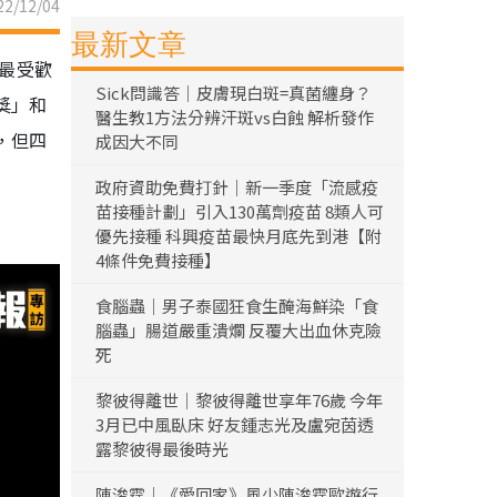
2/12/04
最新文章
是最受歡
Sick問識答｜皮膚現白斑=真菌纏身？
獎」和
醫生教1方法分辨汗斑vs白蝕 解析發作
，但四
成因大不同
政府資助免費打針｜新一季度「流感疫
苗接種計劃」引入130萬劑疫苗 8類人可
優先接種 科興疫苗最快月底先到港【附
4條件免費接種】
食腦蟲｜男子泰國狂食生醃海鮮染「食
腦蟲」腸道嚴重潰爛 反覆大出血休克險
死
黎彼得離世｜黎彼得離世享年76歲 今年
3月已中風臥床 好友鍾志光及盧宛茵透
露黎彼得最後時光
陳浚霆｜《愛回家》風少陳浚霆歐遊行