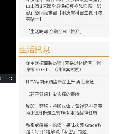
山出事 1原因全身爆紅疹極恐怖 險「毀
容」急回港求醫【附皮膚科醫生夏日防
蟲貼士】
「生活晴報 今期至HIT推介」
生活訊息
保單逆按自製長糧 | 充裕退休儲備 + 保
障家人GET！（附個案說明）
6
HPV相關頭頸癌新症上升 男性高危
全
螢
幕
【若善健談】愛與痛的邊緣
胸悶、頭脹、手腳麻痺？黃祥興不靠藥
物 1個月拆走血管炸彈 重拾醒神健康
私密處痕癢、灼痛、異味來襲 Grace教
路：每日1粒解決「私密」問題