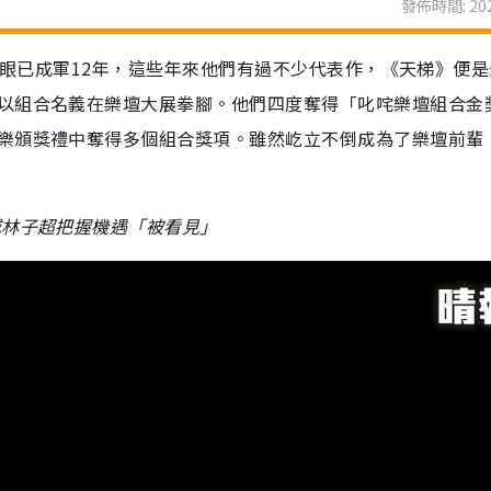
發佈時間: 202
在，轉眼已成軍12年，這些年來他們有過不少代表作，《天梯》便
以組合名義在樂壇大展拳腳。他們四度奪得「叱咤樂壇組合金
樂頒獎禮中奪得多個組合獎項。雖然屹立不倒成為了樂壇前輩
威林子超把握機遇「被看見」