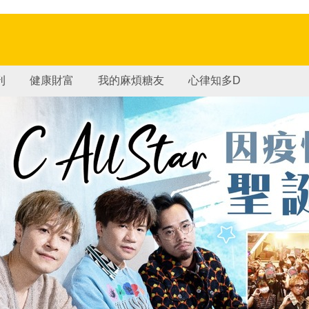
刊
健康財富
我的麻煩糖友
心律知多D