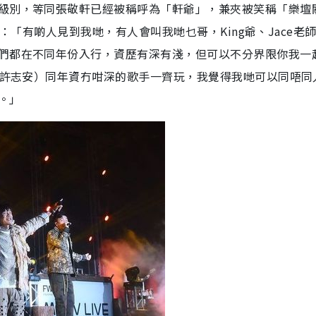
級別，等同張敬軒已經被稱呼為「軒爺」，兼夾被笑稱「樂壇
最大：「有啲人見到我哋，有人會叫我哋乜哥，King爺、Jace老
們都在不同年份入行，資歷有深有淺，但可以不分界限你我一
（許志安）同年資冇咁深的歌手一齊玩，我覺得我哋可以同唔同
。」