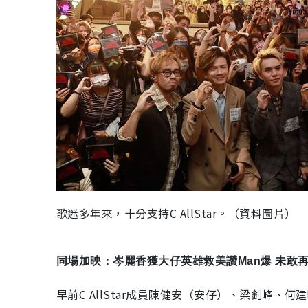
歌迷多年來，十分支持C AllStar。（資料圖片）
同場加映：岑麗香獲大仔英雄救美讚Man爆 未敢
早前C AllStar成員陳健安（安仔）、梁釗峰、