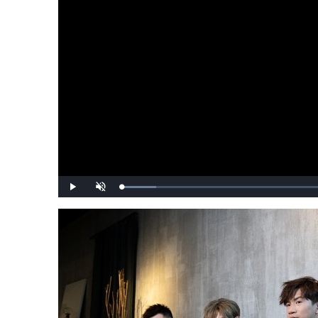
載
播
開
入
放
啟
完
音
畢
效
:
7
.
1
1
%