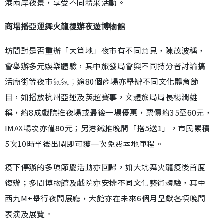
港兩岸夜景，享受不同精采活動。
商場播亞運舞火龍復辦夜遊博物館
坊間對是否重辦「大笪地」夜市有不同意見，陳茂波稱，
會舉辦多元娛樂體驗，其中旅發局會與不同持分者討論搞
活廟街等夜市氣氛；逾80個商場亦舉辦不同文化體育節
目，如播放杭州亞運及英超賽事，文體旅局局長楊潤雄
稱，約8成戲院推夜場或最後一場優惠，票價約35至60元，
IMAX場次亦僅80元；另港鐵推晚間「搭5送1」，市民累積
5次10時半後出閘即可獲一次免費本地車程。
疫下停辦的多項節慶活動亦回歸，如大坑舞火龍疫後首度
復辦；多間博物館及戲院亦安排不同文化藝術體驗，其中
西九M+舉行夜間展廳，大館亦在未來6個月呈獻各項晚間
表演及展覽。