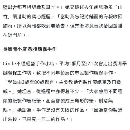
壁鄰舍都互相認識及幫忙。」她又憶述去年超強颱風「山
竹」襲港時的窩心經歷，「當時我忘記將舖面的海報收回
舖內，所以海報都吹到老遠去，但有街坊竟替我拾回並掛
在舖門前。」
長洲開小店 教授環保手作
Circle不僅經營手作小店，平均1個月至少1次會走出長洲舉
辦環保工作坊，教授不同年齡層的市民製作環保手作，
「學員由3歲至80歲都有，主要教他們製作廢紙筆及再造
紙。」她坦言，從過程中亦得着不少，「大家會用不同種
類的紙製作廢紙筆，甚至會製成三角形的筆，創意無
限。」她認為，手作是沒有失敗的作品，「因為當你製造
出來後，已是獨一無二的作品。」