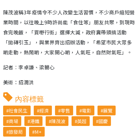
陳茂波稱3年疫情令不少人改變生活習慣，不少商戶縮短營
業時間，以往晚上9時許尚能「食住等」朋友共聚，到現時
食完晚飯，「買嘢行街」選擇大減，政府冀帶頭搞活動
「拋磚引玉」，與業界齊出招辦活動，「希望市民大眾多
啲走動，熱鬧啲，大家開心啲，人氣旺，自然財氣旺」。
記者︰李卓謙、梁薾心
美術：招潤洪
內容標籤
社會民生
經濟
零售
電影
展覽
商場
港鐵
陳茂波
英超
國慶
旅發局
M+