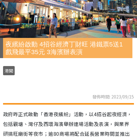
夜繽紛啟動 4招谷經濟丁財旺 港鐵票5送1
戲飛最平35元 3海濱辦表演
港聞
發佈時間: 2023/09/15
政府昨正式啟動「香港夜繽紛」活動，以4招谷起夜經濟，
包括觀塘、灣仔及西環海濱舉辦連場活動及表演，與業界
研搞旺廟街等夜市；逾80商場將配合延長營業時間並推出