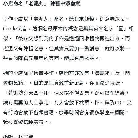
小店命名「老泥丸」 陳舊中添創意
手作小店以「老泥丸」命名，聽起來趣怪，卻意味深長。
Circle笑言，這個名最原本的概念是與其英文名字「圓」相
似，「後來又想到我的手作是透過回收舊物再造出來，而
老泥又有陳舊之意，但其實只要加一點創意，就可以將一
些看似陳舊又無用的東西，變成有用物品。」
她的小店除了售賣手作，店門前亦設有「漂書箱」及「閒
置物品箱」，目的是把資源重新配對，從而減少垃圾，
「若街坊有東西不用，但又捨不得丟棄，都可放在這裏，
讓有需要的人士拿走，有人會放下枕頭、杯、碟及CD，又
有街坊會放下各類書籍，放學時間會有很多學生來翻閱，
我很喜歡這種氣氛。」
編輯︰林子豐