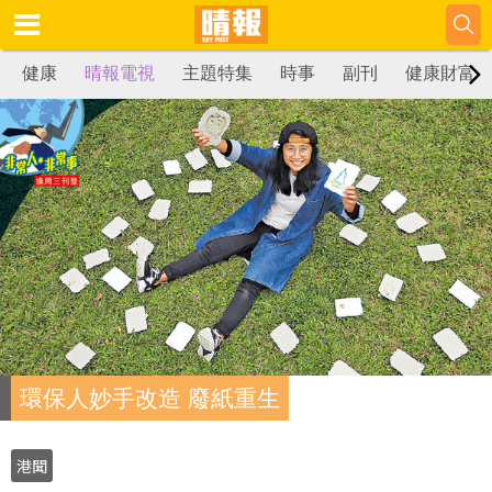
健康
晴報電視
主題特集
時事
副刊
健康財富
環保人妙手改造 廢紙重生
港聞