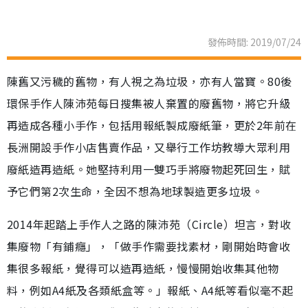
發佈時間: 2019/07/24
陳舊又污穢的舊物，有人視之為垃圾，亦有人當寶。80後
環保手作人陳沛苑每日搜集被人棄置的廢舊物，將它升級
再造成各種小手作，包括用報紙製成廢紙筆，更於2年前在
長洲開設手作小店售賣作品，又舉行工作坊教導大眾利用
廢紙造再造紙。她堅持利用一雙巧手將廢物起死回生，賦
予它們第2次生命，全因不想為地球製造更多垃圾。
2014年起踏上手作人之路的陳沛苑（Circle）坦言，對收
集廢物「有鋪癮」，「做手作需要找素材，剛開始時會收
集很多報紙，覺得可以造再造紙，慢慢開始收集其他物
料，例如A4紙及各類紙盒等。」報紙、A4紙等看似毫不起