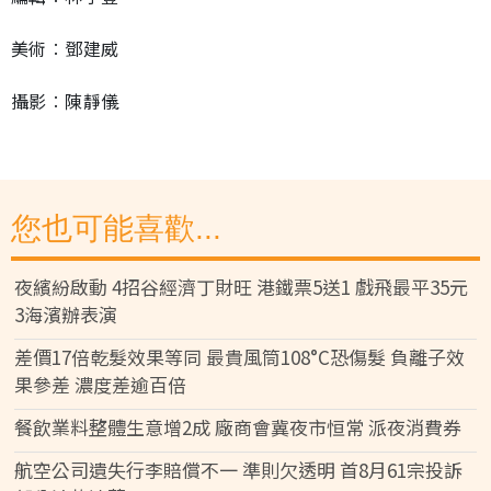
美術︰鄧建威
攝影︰陳靜儀
您也可能喜歡...
夜繽紛啟動 4招谷經濟丁財旺 港鐵票5送1 戲飛最平35元
3海濱辦表演
差價17倍乾髮效果等同 最貴風筒108°C恐傷髮 負離子效
果參差 濃度差逾百倍
餐飲業料整體生意增2成 廠商會冀夜市恒常 派夜消費券
航空公司遺失行李賠償不一 準則欠透明 首8月61宗投訴