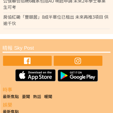
公僕聯合招聘6職系包括AO 明起申請 未來2年學士畢業
生可考
房協紅磡「豐頤居」8成半單位已租出 未來再推3項目 供
逾千伙
晴報 Sky Post
時事
最新焦點
要聞
熱話
暖聞
娛樂
最新焦點