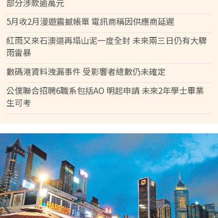
部分涉款逾萬元
5月收2月漫遊震撼帳單 電訊商稱因供應商延遲
紅雨又來石澳道再塌山泥一度全封 未來兩三日仍有大驟
雨雷暴
數碼港資料洩漏事件 受影響者總數仍未確定
公僕聯合招聘6職系包括AO 明起申請 未來2年學士畢業
生可考