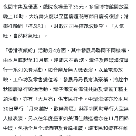
夜間市集及優惠，戲院夜場最平35元，多個博物館開放至
晚上10時，大坑舞火龍以至國慶煙花等節日慶祝復辦；港
鐵推晚間「搭5送1」。財政司司長陳茂波期望，「人氣
旺，自然財氣旺」。
「香港夜繽紛」活動分4方面，其中發展局聯同不同機構，
由本月底起至11月底，逢周末在觀塘、灣仔及西環海濱舉
行一系列免費活動，如音樂及無人機表演，以至電影放
映、工作坊及零售攤位等。發展局局長甯漢豪稱，將趁中
秋國慶舉行頭炮活動，灣仔海濱有傷健共融及懷舊工藝主
題活動，亦有「大月亮」供市民打卡。中環海濱亦於本月
30日舉行「月來越好，歡樂灣區」與深圳同時舉行大型無
人機表演，另以往年度盛事如美酒佳餚巡禮亦在11月回歸
中環，包括全月全城酒吧及食肆推廣，讓市民和遊客在維