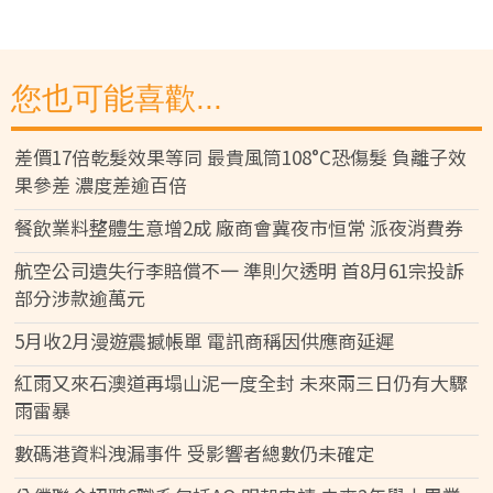
您也可能喜歡...
差價17倍乾髮效果等同 最貴風筒108°C恐傷髮 負離子效
果參差 濃度差逾百倍
餐飲業料整體生意增2成 廠商會冀夜市恒常 派夜消費券
航空公司遺失行李賠償不一 準則欠透明 首8月61宗投訴
部分涉款逾萬元
5月收2月漫遊震撼帳單 電訊商稱因供應商延遲
紅雨又來石澳道再塌山泥一度全封 未來兩三日仍有大驟
雨雷暴
數碼港資料洩漏事件 受影響者總數仍未確定