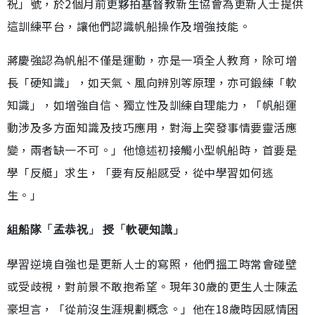
祝」號，於2個月前更夥拍基督教新生協會為更新人士提供
這訓練平台，讓他們認識帆船操作及增強技能。
蔣慶強認為帆船不僅是運動，亦是一項全人教育，除可增
長「硬知識」，如天氣、風向辨別等原理，亦可鍛練「軟
知識」，如增強自信、獨立性及訓練自理能力，「帆船運
動涉及多方面知識及技巧應用，對海上突發事情要靈活應
變，兩者缺一不可。」他憶述初接觸小型帆船時，首要是
學「反艇」求生，「要有反船感受，從中學習如何逃
生。」
組船隊「孟恭祝」 授「軟硬知識」
學習逆境自強也是更新人士的寫照，他們搵工時常會碰壁
或受歧視，對前景不敢抱希望。現年30歲的更生人士陳孟
豪坦言，「從前沒生涯規劃概念。」他在18歲時因感情困