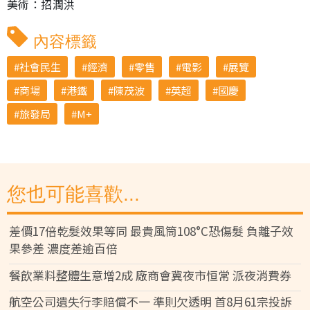
美術：招潤洪
內容標籤
社會民生
經濟
零售
電影
展覽
商場
港鐵
陳茂波
英超
國慶
旅發局
M+
您也可能喜歡...
差價17倍乾髮效果等同 最貴風筒108°C恐傷髮 負離子效
果參差 濃度差逾百倍
餐飲業料整體生意增2成 廠商會冀夜市恒常 派夜消費券
航空公司遺失行李賠償不一 準則欠透明 首8月61宗投訴