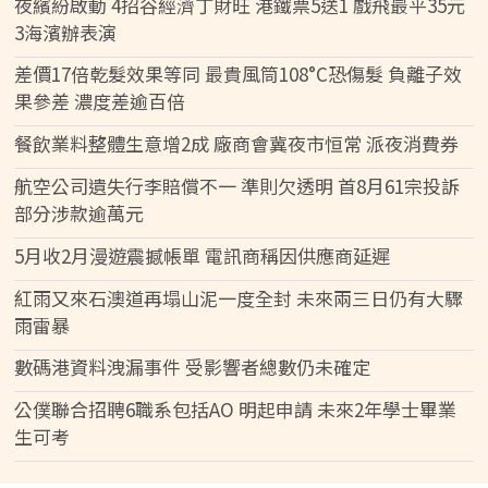
夜繽紛啟動 4招谷經濟丁財旺 港鐵票5送1 戲飛最平35元
3海濱辦表演
差價17倍乾髮效果等同 最貴風筒108°C恐傷髮 負離子效
果參差 濃度差逾百倍
餐飲業料整體生意增2成 廠商會冀夜市恒常 派夜消費券
航空公司遺失行李賠償不一 準則欠透明 首8月61宗投訴
部分涉款逾萬元
5月收2月漫遊震撼帳單 電訊商稱因供應商延遲
紅雨又來石澳道再塌山泥一度全封 未來兩三日仍有大驟
雨雷暴
數碼港資料洩漏事件 受影響者總數仍未確定
公僕聯合招聘6職系包括AO 明起申請 未來2年學士畢業
生可考