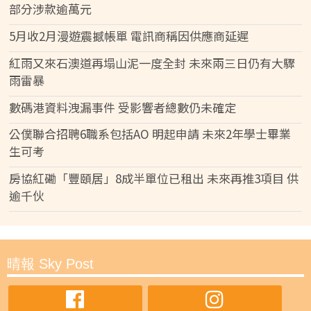
部分涉款逾萬元
5月收2月漫遊震撼帳單 電訊商稱因供應商延遲
紅雨又來石澳道再塌山泥一度全封 未來兩三日仍有大驟
雨雷暴
數碼港資料洩漏事件 受影響者總數仍未確定
公僕聯合招聘6職系包括AO 明起申請 未來2年學士畢業
生可考
房協紅磡「豐頤居」8成半單位已租出 未來再推3項目 供
逾千伙
晴報 Sky Post