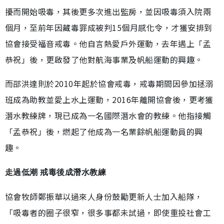
擾而開始吸毒，其後更多次進出監房，並因吸毒須入院兩
個月，至前年因藏毒罪成被判15個月感化令，才獲安排到
協會接受福音戒毒。他自言熱愛戶外運動，去年遇上「孟
恭祝」後，更啟發了他對航海事業及帆船運動的興趣。
而邵洪達則於2010年起於協會戒毒，戒毒期間因參加拯溺
班成為助教並愛上水上運動，2016年離開協會後，更考獲
潛水教練牌，現已成為一名國際潛水會的教練。他指接觸
「孟恭祝」後，燃起了他成為一名業餘帆船運動員的興
趣。
走過低潮 戒毒後成潛水教練
協會牧師鄭振華以過來人身份鼓勵更新人士加入船隊，
「吸毒者的圈子很窄，很多事都未試過，即使重投社會工