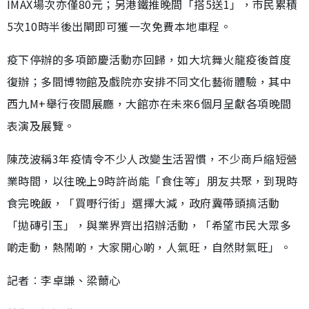
IMAX場次亦僅80元；另港鐵推晚間「搭5送1」，市民累積
5次10時半後出閘即可獲一次免費本地車程。
疫下停辦的多項節慶活動亦回歸，如大坑舞火龍疫後首度
復辦；多間博物館及戲院亦安排不同文化藝術體驗，其中
西九M+舉行夜間展廳，大館亦在未來6個月呈獻各項晚間
表演及展覽。
陳茂波稱3年疫情令不少人改變生活習慣，不少商戶縮短營
業時間，以往晚上9時許尚能「食住等」朋友共聚，到現時
食完晚飯，「買嘢行街」選擇大減，政府冀帶頭搞活動
「拋磚引玉」，與業界齊出招辦活動，「希望市民大眾多
啲走動，熱鬧啲，大家開心啲，人氣旺，自然財氣旺」。
記者︰李卓謙、梁薾心