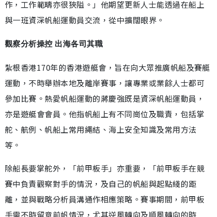
作，工作範疇亦很狹隘。」他期望更新人士能透過在船上
與一班資深帆船運動員交流，從中擴闊眼界。
觀察分析操控 出海各司其職
紮根香港170年的香港遊艇會，旨在向大眾推廣帆船及賽艇
運動，不時舉辦本地及離岸賽事，讓專業或業餘人士都可
參加比賽。熱愛帆船運動的蔣慶強既是資深帆船運動員，
亦是遊艇會會員。他指帆船上有不同崗位及職責，包括掌
舵、航例、帆船上常用繩結、海上安全知識及常用方法
等。
除船長要掌舵外，「前甲板手」亦重要，「前甲板手在競
賽中負責觀察對手的情況，及自己的帆船與起點綫的距
離，並與戰略分析員溝通作相應策略。賽事期間，前甲板
手需不時留意前帆情況，尤其逆風轉向及順風轉向的時