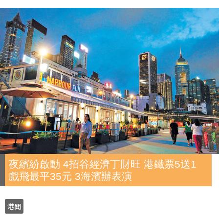
夜繽紛啟動 4招谷經濟丁財旺 港鐵票5送1
戲飛最平35元 3海濱辦表演
港聞