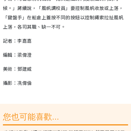
候。」蔣續說，「風帆調校員」要控制風帆收放或上落，
「鍵盤手」在船倉上蓋按不同的按鈕以控制繩索拉扯風帆
上落，各司其職、缺一不可。
記者：李嘉嘉
編輯：梁偉澄
美術：鄧建威
攝影：冼偉倫
您也可能喜歡...