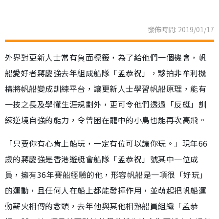
發佈時間: 2019/01/17
外界對更新人士常有負面標籤，為了給他們一個機會，帆
船愛好者蔣慶強去年組成船隊「孟恭祝」，夥拍非牟利機
構將帆船變成訓練平台，讓更新人士學習帆船原理，能有
一技之長及學懂生涯規劃外，更可令他們透過「反艇」訓
練逆境自強的能力，令曾困在籠中的小鳥也能再次高飛。
「只要你有心肯上船玩，一定有位可以讓你玩。」現年66
歲的蔣慶強是香港遊艇會船隊「孟恭祝」號其中一位成
員，擁有36年賽船經驗的他，形容帆船是一項很「好玩」
的運動，且任何人在船上都能發揮作用，並萌起把帆船運
動薪火相傳的念頭，去年他與其他相熟船員組織「孟恭