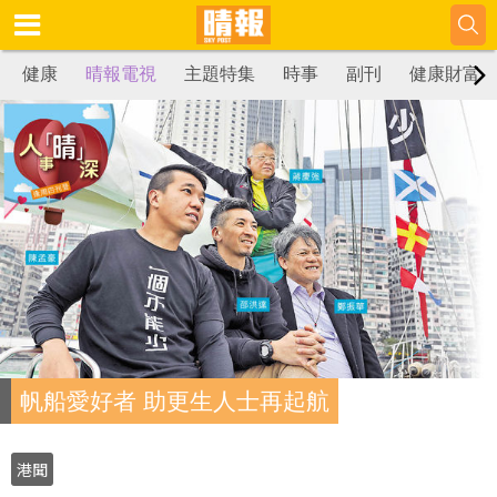
健康
晴報電視
主題特集
時事
副刊
健康財富
帆船愛好者 助更生人士再起航
港聞