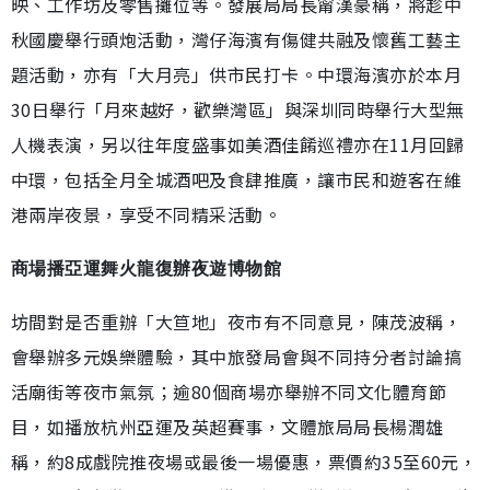
映、工作坊及零售攤位等。發展局局長甯漢豪稱，將趁中
秋國慶舉行頭炮活動，灣仔海濱有傷健共融及懷舊工藝主
題活動，亦有「大月亮」供市民打卡。中環海濱亦於本月
30日舉行「月來越好，歡樂灣區」與深圳同時舉行大型無
人機表演，另以往年度盛事如美酒佳餚巡禮亦在11月回歸
中環，包括全月全城酒吧及食肆推廣，讓市民和遊客在維
港兩岸夜景，享受不同精采活動。
商場播亞運舞火龍復辦夜遊博物館
坊間對是否重辦「大笪地」夜市有不同意見，陳茂波稱，
會舉辦多元娛樂體驗，其中旅發局會與不同持分者討論搞
活廟街等夜市氣氛；逾80個商場亦舉辦不同文化體育節
目，如播放杭州亞運及英超賽事，文體旅局局長楊潤雄
稱，約8成戲院推夜場或最後一場優惠，票價約35至60元，