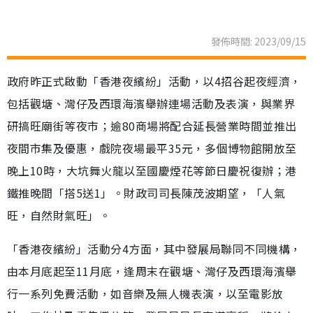
發佈時間: 2023/09/15
政府昨正式啟動「香港夜繽紛」活動，以4招谷起夜經濟，
包括觀塘、灣仔及西環海濱舉辦連場活動及表演，與業界
研搞旺廟街等夜市；逾80商場將配合延長營業時間並推出
夜間市集及優惠，戲院夜場最平35元，多個博物館開放至
晚上10時，大坑舞火龍以至國慶煙花等節日慶祝復辦；港
鐵推晚間「搭5送1」。財政司司長陳茂波期望，「人氣
旺，自然財氣旺」。
「香港夜繽紛」活動分4方面，其中發展局聯同不同機構，
由本月底起至11月底，逢周末在觀塘、灣仔及西環海濱舉
行一系列免費活動，如音樂及無人機表演，以至電影放