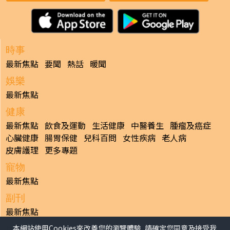
時事
最新焦點
要聞
熱話
暖聞
娛樂
最新焦點
健康
最新焦點
飲食及運動
生活健康
中醫養生
腫瘤及癌症
心臟健康
腸胃保健
兒科百問
女性疾病
老人病
皮膚護理
更多專題
寵物
最新焦點
副刊
最新焦點
本網站使用Cookies來改善您的瀏覽體驗, 請確定您同意及接受我
日報