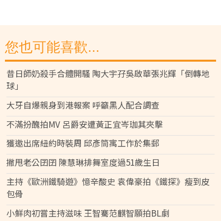
您也可能喜歡...
昔日師奶殺手合體開騷 陶大宇孖吳啟華張兆輝「倒轉地
球」
大牙自爆親身到港報案 呼籲黑人配合調查
不滿扮醜拍MV 呂爵安遭黃正宜岑珈其夾擊
獲邀出席紐約時裝周 邱彥筒寓工作於集郵
撇甩老公囝囝 陳慧琳排舞室度過51歲生日
主持《歐洲鐵騎遊》憶辛酸史 袁偉豪拍《鐵探》瘦到皮
包骨
小鮮肉初嘗主持滋味 王智騫范麒智願拍BL劇