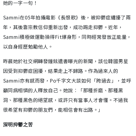
她的一字一句！
Sammi在05年拍攝電影《長恨歌》後，被抑鬱症纏擾了兩
年，其後靠宗教信仰重新出發，成功踢走抑鬱。近年，
Sammi積極做運動操得Fit爆身形，同時經常發放正能量，
以自身經歷勉勵他人。
昨晨她於社交網轉發鐘鉉遺書曝光的新聞，該位韓國男星
因受到抑鬱症困擾，結果走上不歸路。作為過來人的
Sammi亦有感而發，Po千字文大談如何「跨過去」，並呼
籲同病相憐的人釋放自己。她說︰「那種折磨、那種黑
洞、那種黑色的絕望感，或許只有當事人才會懂。不過我
很希望有抑鬱的朋友們，能相信會有出路。」
深明抑鬱之苦