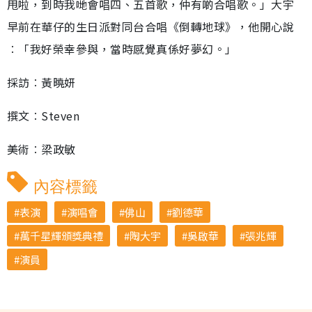
甩啦，到時我哋會唱四、五首歌，仲有啲合唱歌。」大宇
早前在華仔的生日派對同台合唱《倒轉地球》，他開心說
︰「我好榮幸參與，當時感覺真係好夢幻。」
採訪︰黃曉妍
撰文︰Steven
美術︰梁政敏
內容標籤
表演
演唱會
佛山
劉德華
萬千星輝頒獎典禮
陶大宇
吳啟華
張兆輝
演員