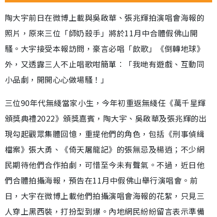
陶大宇前日在微博上載與吳啟華、張兆輝拍演唱會海報的
照片，原來三位「師奶殺手」將於11月中合體假佛山開
騷。大宇接受本報訪問，豪言必唱「飲歌」《倒轉地球》
外，又透露三人不止唱歌咁簡單︰「我哋有遊戲、互動同
小品劇，開開心心做場騷！」
三位90年代無綫當家小生，今年初重返無綫任《萬千星輝
頒獎典禮2022》頒獎嘉賓，陶大宇、吳啟華及張兆輝的出
現勾起觀眾集體回憶，重提他們的角色，包括《刑事偵緝
檔案》張大勇、《倚天屠龍記》的張無忌及楊逍；不少網
民期待他們合作拍劇，可惜至今未有聲氣。不過，近日他
們合體拍攝海報，預告在11月中假佛山舉行演唱會。前
日，大宇在微博上載他們拍攝演唱會海報的花絮，只見三
人穿上黑西裝，打扮型到爆。內地網民紛紛留言表示準備