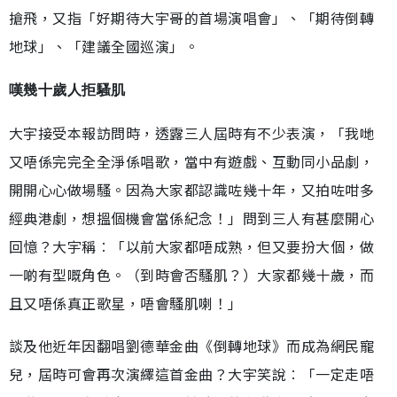
搶飛，又指「好期待大宇哥的首場演唱會」、「期待倒轉
地球」、「建議全國巡演」。
嘆幾十歲人拒騷肌
大宇接受本報訪問時，透露三人屆時有不少表演，「我哋
又唔係完完全全淨係唱歌，當中有遊戲、互動同小品劇，
開開心心做場騷。因為大家都認識咗幾十年，又拍咗咁多
經典港劇，想搵個機會當係紀念！」問到三人有甚麼開心
回憶？大宇稱︰「以前大家都唔成熟，但又要扮大個，做
一啲有型嘅角色。（到時會否騷肌？）大家都幾十歲，而
且又唔係真正歌星，唔會騷肌喇！」
談及他近年因翻唱劉德華金曲《倒轉地球》而成為網民寵
兒，屆時可會再次演繹這首金曲？大宇笑說︰「一定走唔