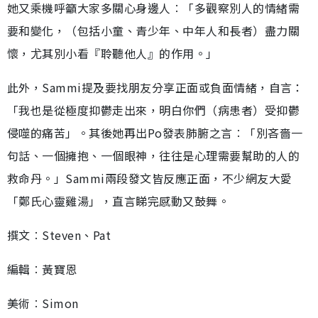
她又乘機呼籲大家多關心身邊人︰「多觀察別人的情緒需
要和變化，（包括小童、青少年、中年人和長者）盡力關
懷，尤其別小看『聆聽他人』的作用。」
此外，Sammi提及要找朋友分享正面或負面情緒，自言：
「我也是從極度抑鬱走出來，明白你們（病患者）受抑鬱
侵噬的痛苦」。其後她再出Po發表肺腑之言︰「別吝嗇一
句話、一個擁抱、一個眼神，往往是心理需要幫助的人的
救命丹。」Sammi兩段發文皆反應正面，不少網友大愛
「鄭氏心靈雞湯」，直言睇完感動又鼓舞。
撰文︰Steven、Pat
編輯︰黃寶恩
美術︰Simon