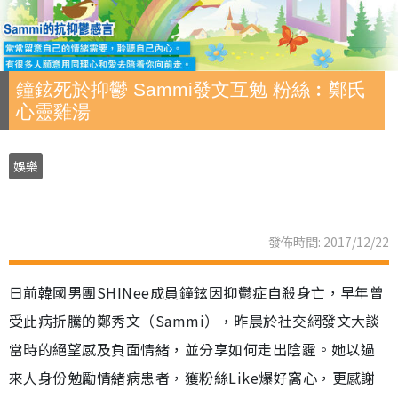
鐘鉉死於抑鬱 Sammi發文互勉 粉絲︰鄭氏
心靈雞湯
娛樂
發佈時間: 2017/12/22
日前韓國男團SHINee成員鐘鉉因抑鬱症自殺身亡，早年曾
受此病折騰的鄭秀文（Sammi），昨晨於社交網發文大談
當時的絕望感及負面情緒，並分享如何走出陰霾。她以過
來人身份勉勵情緒病患者，獲粉絲Like爆好窩心，更感謝