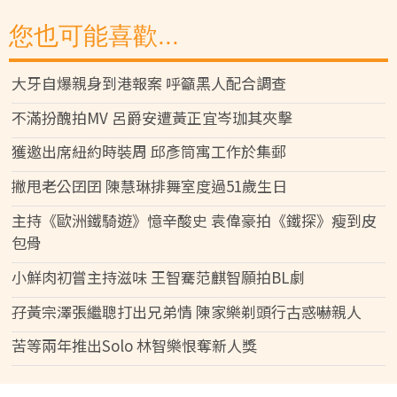
您也可能喜歡...
大牙自爆親身到港報案 呼籲黑人配合調查
不滿扮醜拍MV 呂爵安遭黃正宜岑珈其夾擊
獲邀出席紐約時裝周 邱彥筒寓工作於集郵
撇甩老公囝囝 陳慧琳排舞室度過51歲生日
主持《歐洲鐵騎遊》憶辛酸史 袁偉豪拍《鐵探》瘦到皮
包骨
小鮮肉初嘗主持滋味 王智騫范麒智願拍BL劇
孖黃宗澤張繼聰打出兄弟情 陳家樂剃頭行古惑嚇親人
苦等兩年推出Solo 林智樂恨奪新人獎