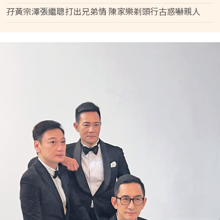
孖黃宗澤張繼聰打出兄弟情 陳家樂剃頭行古惑嚇親人