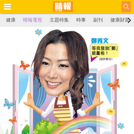
健康
晴報電視
主題特集
時事
副刊
健康財富