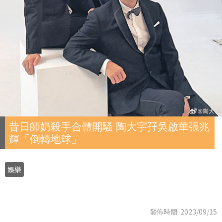
昔日師奶殺手合體開騷 陶大宇孖吳啟華張兆
輝「倒轉地球」
娛樂
發佈時間: 2023/09/15