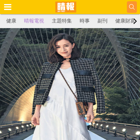
健康
晴報電視
主題特集
時事
副刊
健康財富