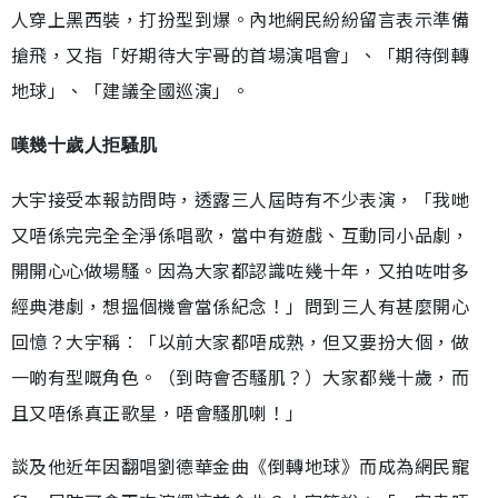
人穿上黑西裝，打扮型到爆。內地網民紛紛留言表示準備
搶飛，又指「好期待大宇哥的首場演唱會」、「期待倒轉
地球」、「建議全國巡演」。
嘆幾十歲人拒騷肌
大宇接受本報訪問時，透露三人屆時有不少表演，「我哋
又唔係完完全全淨係唱歌，當中有遊戲、互動同小品劇，
開開心心做場騷。因為大家都認識咗幾十年，又拍咗咁多
經典港劇，想搵個機會當係紀念！」問到三人有甚麼開心
回憶？大宇稱︰「以前大家都唔成熟，但又要扮大個，做
一啲有型嘅角色。（到時會否騷肌？）大家都幾十歲，而
且又唔係真正歌星，唔會騷肌喇！」
談及他近年因翻唱劉德華金曲《倒轉地球》而成為網民寵