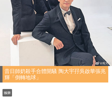
昔日師奶殺手合體開騷 陶大宇孖吳啟華張兆
輝「倒轉地球」
娛樂