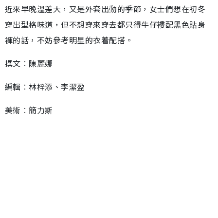
近來早晚溫差大，又是外套出動的季節，女士們想在初冬
穿出型格味道，但不想穿來穿去都只得牛仔褸配黑色貼身
褲的話，不妨參考明星的衣着配搭。
撰文︰陳麗娜
編輯︰林梓添、李潔盈
美術︰簡力斯