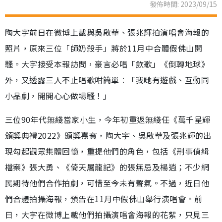
發佈時間: 2023/09/15
陶大宇前日在微博上載與吳啟華、張兆輝拍演唱會海報的
照片，原來三位「師奶殺手」將於11月中合體假佛山開
騷。大宇接受本報訪問，豪言必唱「飲歌」《倒轉地球》
外，又透露三人不止唱歌咁簡單︰「我哋有遊戲、互動同
小品劇，開開心心做場騷！」
三位90年代無綫當家小生，今年初重返無綫任《萬千星輝
頒獎典禮2022》頒獎嘉賓，陶大宇、吳啟華及張兆輝的出
現勾起觀眾集體回憶，重提他們的角色，包括《刑事偵緝
檔案》張大勇、《倚天屠龍記》的張無忌及楊逍；不少網
民期待他們合作拍劇，可惜至今未有聲氣。不過，近日他
們合體拍攝海報，預告在11月中假佛山舉行演唱會。前
日，大宇在微博上載他們拍攝演唱會海報的花絮，只見三