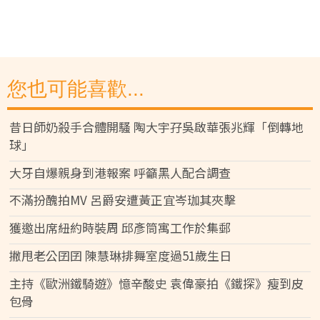
您也可能喜歡...
昔日師奶殺手合體開騷 陶大宇孖吳啟華張兆輝「倒轉地
球」
大牙自爆親身到港報案 呼籲黑人配合調查
不滿扮醜拍MV 呂爵安遭黃正宜岑珈其夾擊
獲邀出席紐約時裝周 邱彥筒寓工作於集郵
撇甩老公囝囝 陳慧琳排舞室度過51歲生日
主持《歐洲鐵騎遊》憶辛酸史 袁偉豪拍《鐵探》瘦到皮
包骨