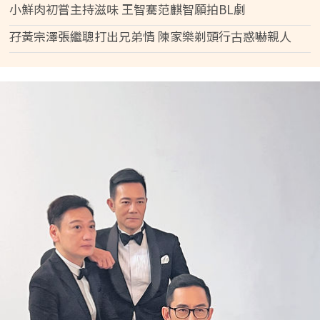
小鮮肉初嘗主持滋味 王智騫范麒智願拍BL劇
孖黃宗澤張繼聰打出兄弟情 陳家樂剃頭行古惑嚇親人