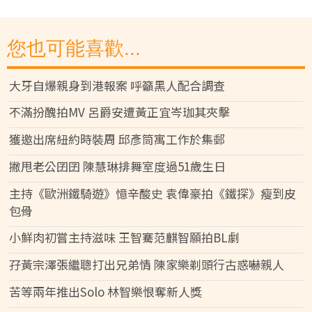
您也可能喜歡...
大牙自爆親身到港報案 呼籲黑人配合調查
不滿扮醜拍MV 呂爵安遭黃正宜岑珈其夾擊
獲邀出席紐約時裝周 邱彥筒寓工作於集郵
撇甩老公囝囝 陳慧琳排舞室度過51歲生日
主持《歐洲鐵騎遊》憶辛酸史 袁偉豪拍《鐵探》瘦到皮
包骨
小鮮肉初嘗主持滋味 王智騫范麒智願拍BL劇
孖黃宗澤張繼聰打出兄弟情 陳家樂剃頭行古惑嚇親人
苦等兩年推出Solo 林智樂恨奪新人獎