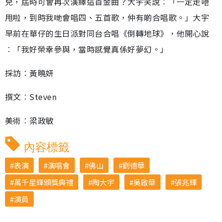
兒，屆時可會再次演繹這首金曲？大宇笑說︰「一定走唔
甩啦，到時我哋會唱四、五首歌，仲有啲合唱歌。」大宇
早前在華仔的生日派對同台合唱《倒轉地球》，他開心說
︰「我好榮幸參與，當時感覺真係好夢幻。」
採訪︰黃曉妍
撰文︰Steven
美術︰梁政敏
內容標籤
表演
演唱會
佛山
劉德華
萬千星輝頒獎典禮
陶大宇
吳啟華
張兆輝
演員