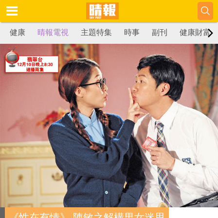
健康
晴報電視
主題特集
時事
副刊
健康財富
《性在有情》 陳敏之解構男女迷思