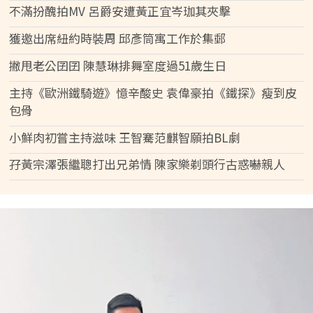
不滿扮醜拍MV 呂爵安遭黃正宜岑珈其夾擊
獲邀出席紐約時裝周 邱彥筒寓工作於集郵
撇甩老公囝囝 陳慧琳排舞室度過51歲生日
主持《歐洲鐵騎遊》憶辛酸史 袁偉豪拍《鐵探》瘦到皮
包骨
小鮮肉初嘗主持滋味 王智騫范麒智願拍BL劇
孖黃宗澤張繼聰打出兄弟情 陳家樂剃頭行古惑嚇親人