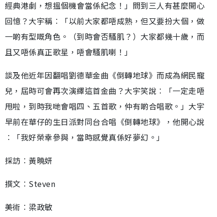
經典港劇，想搵個機會當係紀念！」問到三人有甚麼開心
回憶？大宇稱︰「以前大家都唔成熟，但又要扮大個，做
一啲有型嘅角色。（到時會否騷肌？）大家都幾十歲，而
且又唔係真正歌星，唔會騷肌喇！」
談及他近年因翻唱劉德華金曲《倒轉地球》而成為網民寵
兒，屆時可會再次演繹這首金曲？大宇笑說︰「一定走唔
甩啦，到時我哋會唱四、五首歌，仲有啲合唱歌。」大宇
早前在華仔的生日派對同台合唱《倒轉地球》，他開心說
︰「我好榮幸參與，當時感覺真係好夢幻。」
採訪︰黃曉妍
撰文︰Steven
美術︰梁政敏