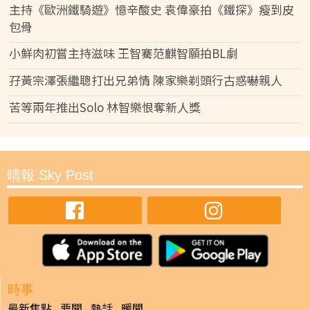
主持《歐洲鐵騎遊》憶辛酸史 袁偉豪拍《鐵探》瘦到皮
包骨
小鮮肉初嘗主持滋味 王智騫范麒智願拍BL劇
孖黃宗澤張繼聰打出兄弟情 陳家樂剃頭行古惑嚇親人
苦等兩年推出Solo 林智樂恨奪新人獎
晴報 Sky Post
時事
最新焦點
要聞
熱話
暖聞