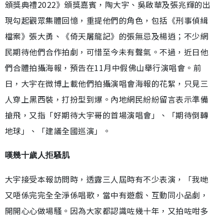
頒獎典禮2022》頒獎嘉賓，陶大宇、吳啟華及張兆輝的出
現勾起觀眾集體回憶，重提他們的角色，包括《刑事偵緝
檔案》張大勇、《倚天屠龍記》的張無忌及楊逍；不少網
民期待他們合作拍劇，可惜至今未有聲氣。不過，近日他
們合體拍攝海報，預告在11月中假佛山舉行演唱會。前
日，大宇在微博上載他們拍攝演唱會海報的花絮，只見三
人穿上黑西裝，打扮型到爆。內地網民紛紛留言表示準備
搶飛，又指「好期待大宇哥的首場演唱會」、「期待倒轉
地球」、「建議全國巡演」。
嘆幾十歲人拒騷肌
大宇接受本報訪問時，透露三人屆時有不少表演，「我哋
又唔係完完全全淨係唱歌，當中有遊戲、互動同小品劇，
開開心心做場騷。因為大家都認識咗幾十年，又拍咗咁多