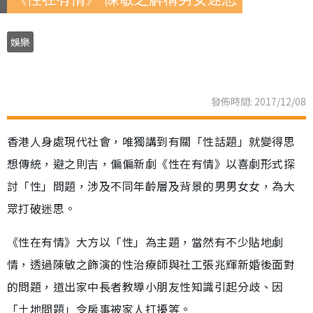
娛樂
發佈時間: 2017/12/08
香港人身處現代社會，唯獨講到有關「性話題」就變得思
想傳統，避之則吉，偏偏新劇《性在有情》以喜劇形式探
討「性」問題，涉及不同年齡層及背景的男男女女，為大
眾打破迷思。
《性在有情》大方以「性」為主題，當然有不少貼地劇
情，透過陳敏之飾演的性治療師與社工張兆輝新婚後面對
的問題，道出家中長者教導小朋友性知識引起分歧、因
「土地問題」令房事被家人打擾等。