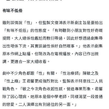
有味不低俗
雖則談情說「性」，但監製文偉鴻表示新劇主旨是要拍出
「有味不低俗」的性態度。「有時聽到小朋友對性好奇嘅
提問，大人總係怕尷尬而敷衍帶過，因此好想透過劇集帶
出性唔係下流，其實談論性係好自然嘅事。」他表示劇集
原本作網上點播，但現改為在電視播放，內容已作出微
調，更適合一家大細收看。
劇中不少角色都跟「性」有關，「性治療師」陳敏之及
「性上癮」王君馨更成強烈對比，監製表示特意找二人挑
戰角色。「敏之今次角色收起性感，營造專業形象，君馨
除了因心理病，她原本是個中學老師，同樣渴望一段普通
的戀愛。二人演繹出有別過往的另一面。」