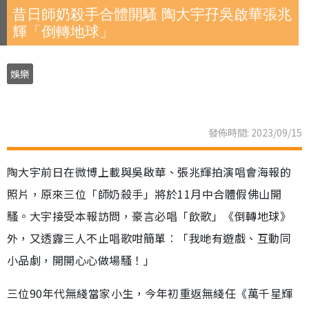
昔日師奶殺手合體開騷 陶大宇孖吳啟華張兆
輝「倒轉地球」
娛樂
發佈時間: 2023/09/15
陶大宇前日在微博上載與吳啟華、張兆輝拍演唱會海報的
照片，原來三位「師奶殺手」將於11月中合體假佛山開
騷。大宇接受本報訪問，豪言必唱「飲歌」《倒轉地球》
外，又透露三人不止唱歌咁簡單︰「我哋有遊戲、互動同
小品劇，開開心心做場騷！」
三位90年代無綫當家小生，今年初重返無綫任《萬千星輝