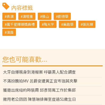
內容標籤
表演
演唱會
佛山
劉德華
萬千星輝頒獎典禮
陶大宇
吳啟華
張兆輝
演員
您也可能喜歡...
大牙自爆親身到港報案 呼籲黑人配合調查
不滿扮醜拍MV 呂爵安遭黃正宜岑珈其夾擊
獲邀出席紐約時裝周 邱彥筒寓工作於集郵
撇甩老公囝囝 陳慧琳排舞室度過51歲生日