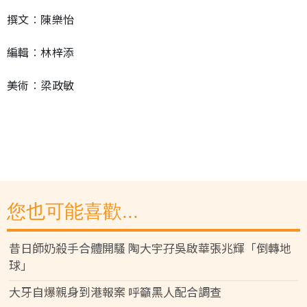
撰文︰陳樂怡
編輯︰林梓添
美術︰梁政敏
您也可能喜歡...
昔日師奶殺手合體開騷 陶大宇孖吳啟華張兆輝「倒轉地
球」
大牙自爆親身到港報案 呼籲黑人配合調查