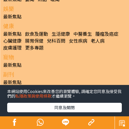
娛樂
最新焦點
健康
最新焦點
飲食及運動
生活健康
中醫養生
腫瘤及癌症
心臟健康
腸胃保健
兒科百問
女性疾病
老人病
皮膚護理
更多專題
寵物
最新焦點
副刊
最新焦點
本網站使用Cookies來改善您的瀏覽體驗, 請確定您同意及接受我
日報
們的
私隱政策與使用條款
才繼續瀏覽。
揭頁版
港聞
財經/地產
中國/國際
娛樂
Healthy Life
生活副刊
親子/教育
體育
專題/人物
昔日晴報
同意及關閉
香港經濟日報版權所有©2026
>