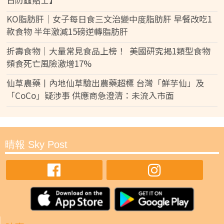
KO脂肪肝｜女子每日食三文治變中度脂肪肝 早餐改吃1
款食物 半年激減15磅逆轉脂肪肝
折壽食物｜大量常見食品上榜！ 美國研究揭1類型食物
頻食死亡風險激增17%
仙草農藥丨內地仙草驗出農藥超標 台灣「鮮芋仙」及
「CoCo」疑涉事 供應商急澄清：未流入市面
晴報 Sky Post