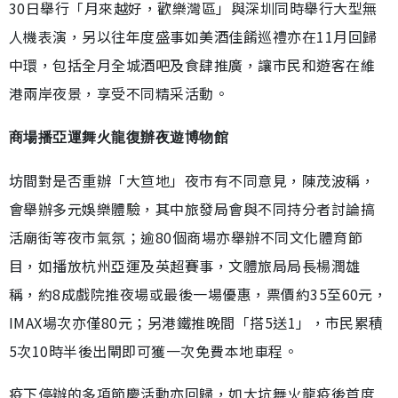
30日舉行「月來越好，歡樂灣區」與深圳同時舉行大型無
人機表演，另以往年度盛事如美酒佳餚巡禮亦在11月回歸
中環，包括全月全城酒吧及食肆推廣，讓市民和遊客在維
港兩岸夜景，享受不同精采活動。
商場播亞運舞火龍復辦夜遊博物館
坊間對是否重辦「大笪地」夜市有不同意見，陳茂波稱，
會舉辦多元娛樂體驗，其中旅發局會與不同持分者討論搞
活廟街等夜市氣氛；逾80個商場亦舉辦不同文化體育節
目，如播放杭州亞運及英超賽事，文體旅局局長楊潤雄
稱，約8成戲院推夜場或最後一場優惠，票價約35至60元，
IMAX場次亦僅80元；另港鐵推晚間「搭5送1」，市民累積
5次10時半後出閘即可獲一次免費本地車程。
疫下停辦的多項節慶活動亦回歸，如大坑舞火龍疫後首度