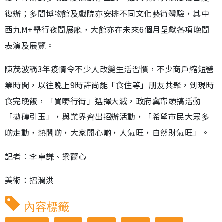
復辦；多間博物館及戲院亦安排不同文化藝術體驗，其中
西九M+舉行夜間展廳，大館亦在未來6個月呈獻各項晚間
表演及展覽。
陳茂波稱3年疫情令不少人改變生活習慣，不少商戶縮短營
業時間，以往晚上9時許尚能「食住等」朋友共聚，到現時
食完晚飯，「買嘢行街」選擇大減，政府冀帶頭搞活動
「拋磚引玉」，與業界齊出招辦活動，「希望市民大眾多
啲走動，熱鬧啲，大家開心啲，人氣旺，自然財氣旺」。
記者︰李卓謙、梁薾心
美術：招潤洪
內容標籤