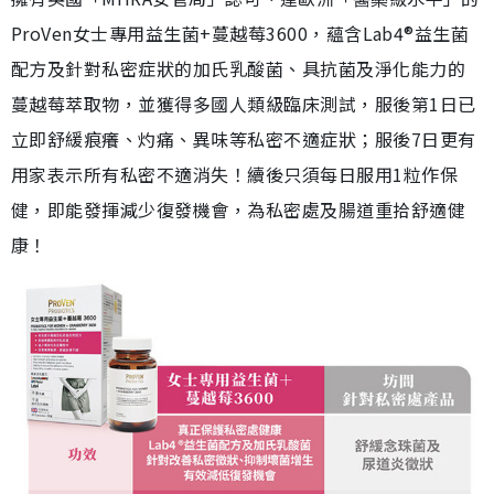
ProVen女士專用益生菌+蔓越莓3600，蘊含Lab4®益生菌
配方及針對私密症狀的加氏乳酸菌、具抗菌及淨化能力的
蔓越莓萃取物，並獲得多國人類級臨床測試，服後第1日已
立即舒緩痕癢、灼痛、異味等私密不適症狀；服後7日更有
用家表示所有私密不適消失！續後只須每日服用1粒作保
健，即能發揮減少復發機會，為私密處及腸道重拾舒適健
康！