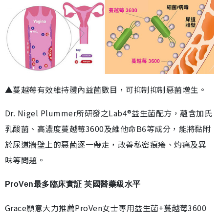
▲蔓越莓有效維持體內益菌數目，可抑制抑制惡菌增生。
Dr. Nigel Plummer所研發之Lab4®益生菌配方，蘊含加氏
乳酸菌、高濃度蔓越莓3600及維他命B6等成分，能將黏附
於尿道牆壁上的惡菌逐一帶走，改善私密痕癢、灼痛及異
味等問題。
ProVen最多臨床實証 英國醫藥級水平
Grace願意大力推薦ProVen女士專用益生菌+蔓越莓3600