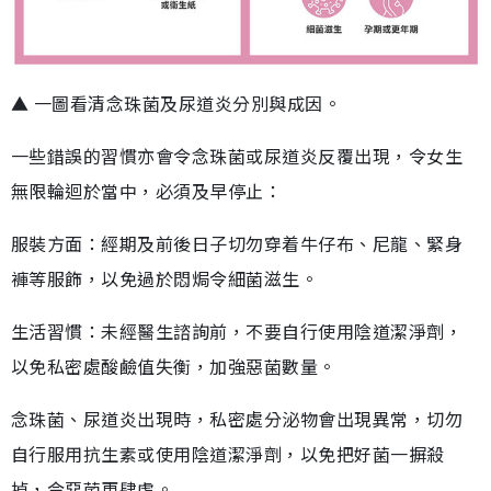
▲ 一圖看清念珠菌及尿道炎分別與成因。
一些錯誤的習慣亦會令念珠菌或尿道炎反覆出現，令女生
無限輪迴於當中，必須及早停止：
服裝方面：經期及前後日子切勿穿着牛仔布、尼龍、緊身
褲等服飾，以免過於悶焗令細菌滋生。
生活習慣：未經醫生諮詢前，不要自行使用陰道潔淨劑，
以免私密處酸鹼值失衡，加強惡菌數量。
念珠菌、尿道炎出現時，私密處分泌物會出現異常，切勿
自行服用抗生素或使用陰道潔淨劑，以免把好菌一摒殺
掉，令惡菌更肆虐。