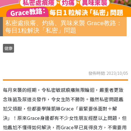
私密處痕癢、灼痛、異味來襲 Grace教路：
每日1粒解決「私密」問題
健康
發佈時間: 2023/10/05
每月來襲的經期，令私密敏感痕癢無限輪迴，嚴重者更致
念珠菌及尿道炎發作，令女生防不勝防。雖然私密問題尷
尬又煩厭，但都要學陳凱琳Grace「最緊要係面對＋解
決」！原來Grace身邊都有不少女性朋友經歷以上問題，但
怕尷尬不懂得如何解決，而Grace早已覓得良方，不需要用