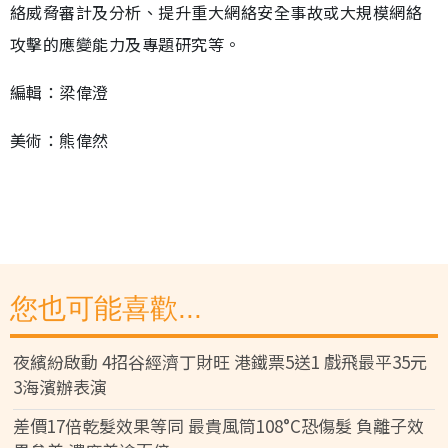
絡威脅審計及分析、提升重大網絡安全事故或大規模網絡
攻擊的應變能力及專題研究等。
編輯：梁偉澄
美術：熊偉然
您也可能喜歡...
夜繽紛啟動 4招谷經濟丁財旺 港鐵票5送1 戲飛最平35元
3海濱辦表演
差價17倍乾髮效果等同 最貴風筒108°C恐傷髮 負離子效