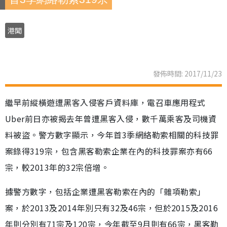
港聞
發佈時間: 2017/11/23
繼早前縱橫遊遭黑客入侵客戶資料庫，電召車應用程式
Uber前日亦被揭去年曾遭黑客入侵，數千萬乘客及司機資
料被盜。警方數字顯示，今年首3季網絡勒索相關的科技罪
案錄得319宗，包含黑客勒索企業在內的科技罪案亦有66
宗，較2013年的32宗倍增。
據警方數字，包括企業遭黑客勒索在內的「雜項勒索」
案，於2013及2014年別只有32及46宗，但於2015及2016
年則分別有71宗及120宗，今年截至9月則有66宗，黑客勒