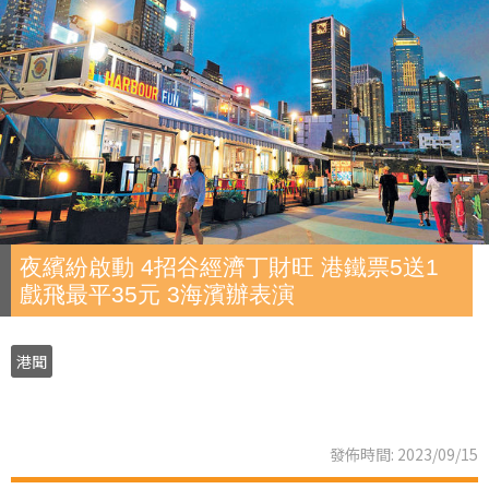
夜繽紛啟動 4招谷經濟丁財旺 港鐵票5送1
戲飛最平35元 3海濱辦表演
港聞
發佈時間: 2023/09/15