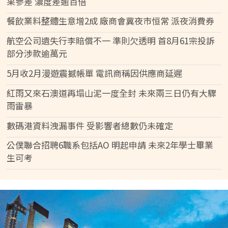
果參差 濃度差逾百倍
餐飲業料整體生意增2成 廠商會冀夜市恒常 派夜消費券
航空公司遺失行李賠償不一 準則欠透明 首8月61宗投訴
部分涉款逾萬元
5月收2月漫遊震撼帳單 電訊商稱因供應商延遲
紅雨又來石澳道再塌山泥一度全封 未來兩三日仍有大驟
雨雷暴
數碼港資料洩漏事件 受影響者總數仍未確定
公僕聯合招聘6職系包括AO 明起申請 未來2年學士畢業
生可考