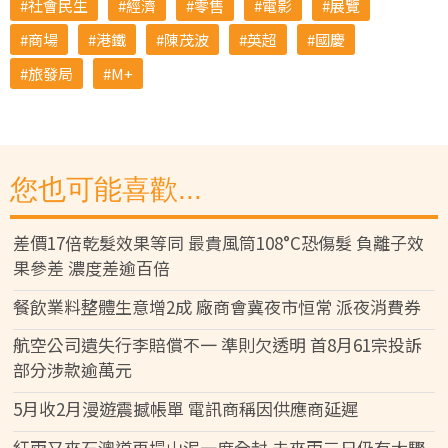
社會民生
經濟
零售
電影
展覽
商場
港鐵
陳茂波
英超
國慶
旅發局
M+
您也可能喜歡...
差價17倍乾髮效果等同 最貴風筒108°C恐傷髮 負離子效
果參差 濃度差逾百倍
餐飲業料整體生意增2成 廠商會冀夜市恒常 派夜消費券
航空公司遺失行李賠償不一 準則欠透明 首8月61宗投訴
部分涉款逾萬元
5月收2月漫遊震撼帳單 電訊商稱因供應商延遲
紅雨又來石澳道再塌山泥一度全封 未來兩三日仍有大驟