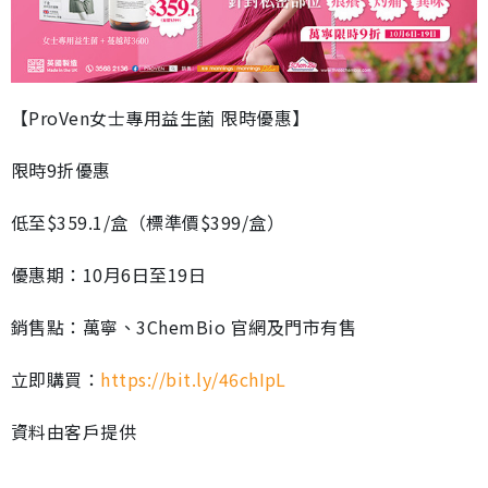
【ProVen女士專用益生菌 限時優惠】
限時9折優惠
低至$359.1/盒（標準價$399/盒）
優惠期：10月6日至19日
銷售點：萬寧、3ChemBio 官網及門市有售
立即購買：
https://bit.ly/46chIpL
資料由客戶提供