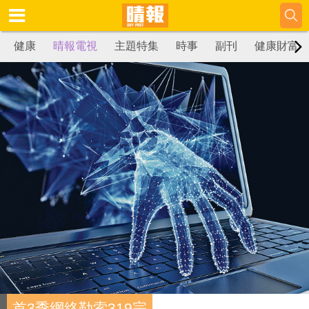
健康
晴報電視
主題特集
時事
副刊
健康財富
首3季網絡勒索319宗