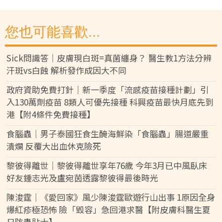
您也可能喜歡...
Sick問識答｜皮膚現白斑=真菌纏身？ 醫生教1方法分辨
汗斑vs白蝕 解析發作成因大不同
政府資助免費打針｜新一季度「流感疫苗接種計劃」引
入130萬劑疫苗 8類人可優先接種 科興疫苗最快月底先到
港【附4條件免費接種】
食腦蟲｜男子泰國狂食生醃海鮮染「食腦蟲」腸道嚴重
潰爛 反覆大出血休克險死
黎彼得離世｜黎彼得離世享年76歲 今年3月已中風臥床
好友鍾志光及盧宛茵透露黎彼得最後時光
陳浚霆｜《愛回家》風少陳浚霆歐遊行山出事 1原因全身
爆紅疹極恐怖 險「毀容」急回港求醫【附皮膚科醫生夏
日防蟲貼士】