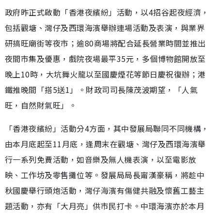
政府昨正式啟動「香港夜繽紛」活動，以4招谷起夜經濟，
包括觀塘、灣仔及西環海濱舉辦連場活動及表演，與業界
研搞旺廟街等夜市；逾80商場將配合延長營業時間並推出
夜間市集及優惠，戲院夜場最平35元，多個博物館開放至
晚上10時，大坑舞火龍以至國慶煙花等節日慶祝復辦；港
鐵推晚間「搭5送1」。財政司司長陳茂波期望，「人氣
旺，自然財氣旺」。
「香港夜繽紛」活動分4方面，其中發展局聯同不同機構，
由本月底起至11月底，逢周末在觀塘、灣仔及西環海濱舉
行一系列免費活動，如音樂及無人機表演，以至電影放
映、工作坊及零售攤位等。發展局局長甯漢豪稱，將趁中
秋國慶舉行頭炮活動，灣仔海濱有傷健共融及懷舊工藝主
題活動，亦有「大月亮」供市民打卡。中環海濱亦於本月