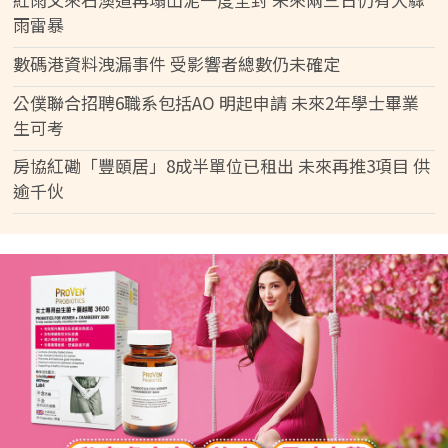
雨雷暴
數碼港資料洩漏事件 受影響者總數仍未確定
公僕聯合招聘6職系包括AO 明起申請 未來2年學士畢業
生可考
房協紅磡「豐頤居」8成半單位已租出 未來再推3項目 供
逾千伙