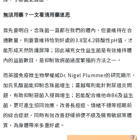
無須用藥？一文看清用藥迷思
首先要明白，念珠菌一直都在我們的體內，但要維持在合
適數量，則要靠維持恰到好處的3.8至4.2弱酸性pH值，才
能形成天然防護屏障；因此補充女性益生菌是有效維持體
內的益菌數目，是抑制致病菌過度繁殖的方法之一。
而英國免疫微生物學權威Dr. Nigel Plummer的研究顯示，
加氏乳酸菌能抑制念珠菌增生；蔓越莓則能針對尿道炎問
題，有助抑制惡菌入侵與增生；若能配合維他命B6及益生
菌，更可產生協同效應，改善長痘痘、情緒不穩等經期前
的綜合症狀，同時有效改善舒緩排便不順及腸胃敏感等體
質，為身體帶來多重好處。