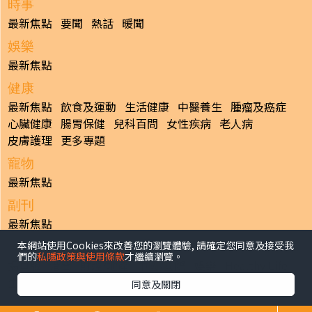
時事
最新焦點
要聞
熱話
暖聞
娛樂
最新焦點
健康
最新焦點
飲食及運動
生活健康
中醫養生
腫瘤及癌症
心臟健康
腸胃保健
兒科百問
女性疾病
老人病
皮膚護理
更多專題
寵物
最新焦點
副刊
最新焦點
本網站使用Cookies來改善您的瀏覽體驗, 請確定您同意及接受我
日報
們的
私隱政策與使用條款
才繼續瀏覽。
揭頁版
港聞
財經/地產
中國/國際
娛樂
Healthy Life
生活副刊
親子/教育
體育
專題/人物
昔日晴報
同意及關閉