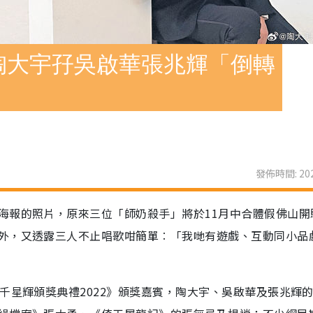
陶大宇孖吳啟華張兆輝「倒轉
發佈時間: 202
海報的照片，原來三位「師奶殺手」將於11月中合體假佛山開
外，又透露三人不止唱歌咁簡單︰「我哋有遊戲、互動同小品
千星輝頒獎典禮2022》頒獎嘉賓，陶大宇、吳啟華及張兆輝