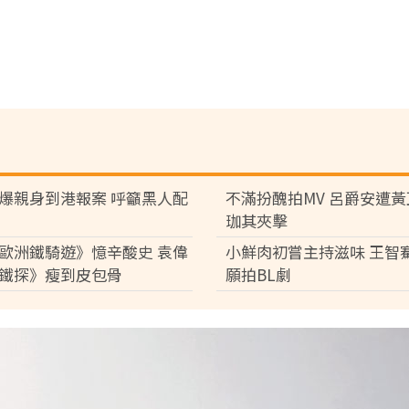
爆親身到港報案 呼籲黑人配
不滿扮醜拍MV 呂爵安遭
珈其夾擊
歐洲鐵騎遊》憶辛酸史 袁偉
小鮮肉初嘗主持滋味 王智
鐵探》瘦到皮包骨
願拍BL劇