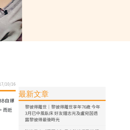
7/10/16
最新文章
BB自爆
黎彼得離世｜黎彼得離世享年76歲 今年
。而近
3月已中風臥床 好友鍾志光及盧宛茵透
露黎彼得最後時光