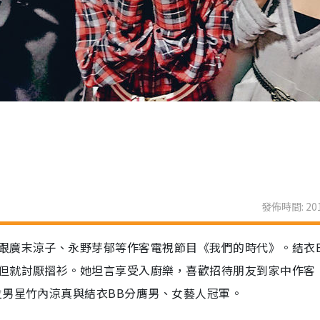
發佈時間: 201
跟廣末涼子、永野芽郁等作客電視節目《我們的時代》。結衣
但就討厭摺衫。她坦言享受入廚樂，喜歡招待朋友到家中作客
位男星竹內涼真與結衣BB分膺男、女藝人冠軍。