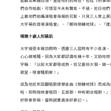
起觀眾集體回憶，重提他們的角色，包括《刑事偵
們合作拍劇，可惜至今未有聲氣。不過，近日他們
上載他們拍攝演唱會海報的花絮，只見三人穿上黑
大宇哥的首場演唱會」、「期待倒轉地球」、「建
嘆幾十歲人拒騷肌
大宇接受本報訪問時，透露三人屆時有不少表演，
心心做場騷。因為大家都認識咗幾十年，又拍咗咁
宇稱︰「以前大家都唔成熟，但又要扮大個，做一
歌星，唔會騷肌喇！」
談及他近年因翻唱劉德華金曲《倒轉地球》而成為
啦，到時我哋會唱四、五首歌，仲有啲合唱歌。」
好榮幸參與，當時感覺真係好夢幻。」