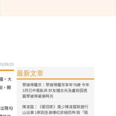
3/09/15
最新文章
騷。大
黎彼得離世｜黎彼得離世享年76歲 今年
劇，開
3月已中風臥床 好友鍾志光及盧宛茵透
露黎彼得最後時光
陳浚霆｜《愛回家》風少陳浚霆歐遊行
的出現勾
山出事 1原因全身爆紅疹極恐怖 險「毀