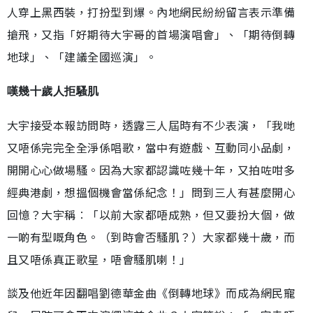
人穿上黑西裝，打扮型到爆。內地網民紛紛留言表示準備
搶飛，又指「好期待大宇哥的首場演唱會」、「期待倒轉
地球」、「建議全國巡演」。
嘆幾十歲人拒騷肌
大宇接受本報訪問時，透露三人屆時有不少表演，「我哋
又唔係完完全全淨係唱歌，當中有遊戲、互動同小品劇，
開開心心做場騷。因為大家都認識咗幾十年，又拍咗咁多
經典港劇，想搵個機會當係紀念！」問到三人有甚麼開心
回憶？大宇稱︰「以前大家都唔成熟，但又要扮大個，做
一啲有型嘅角色。（到時會否騷肌？）大家都幾十歲，而
且又唔係真正歌星，唔會騷肌喇！」
談及他近年因翻唱劉德華金曲《倒轉地球》而成為網民寵