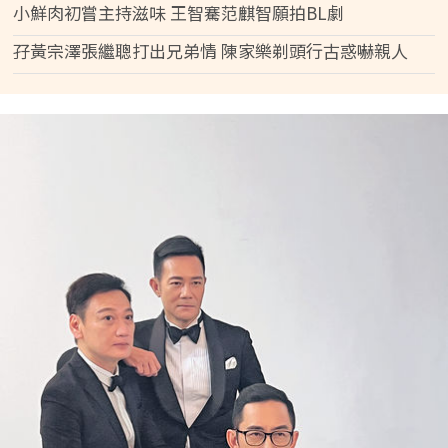
小鮮肉初嘗主持滋味 王智騫范麒智願拍BL劇
孖黃宗澤張繼聰打出兄弟情 陳家樂剃頭行古惑嚇親人