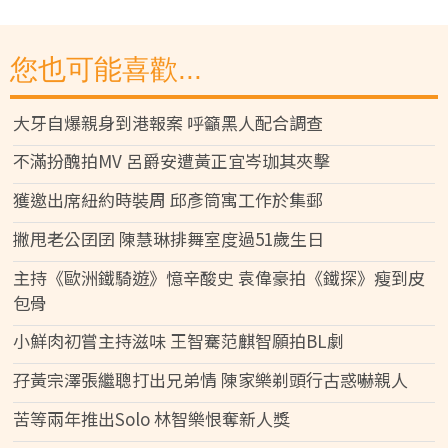
您也可能喜歡...
大牙自爆親身到港報案 呼籲黑人配合調查
不滿扮醜拍MV 呂爵安遭黃正宜岑珈其夾擊
獲邀出席紐約時裝周 邱彥筒寓工作於集郵
撇甩老公囝囝 陳慧琳排舞室度過51歲生日
主持《歐洲鐵騎遊》憶辛酸史 袁偉豪拍《鐵探》瘦到皮
包骨
小鮮肉初嘗主持滋味 王智騫范麒智願拍BL劇
孖黃宗澤張繼聰打出兄弟情 陳家樂剃頭行古惑嚇親人
苦等兩年推出Solo 林智樂恨奪新人獎