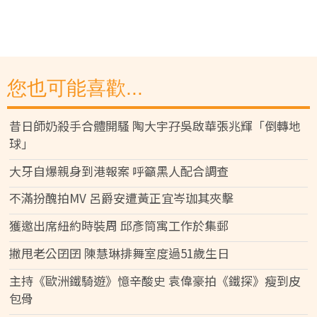
您也可能喜歡...
昔日師奶殺手合體開騷 陶大宇孖吳啟華張兆輝「倒轉地
球」
大牙自爆親身到港報案 呼籲黑人配合調查
不滿扮醜拍MV 呂爵安遭黃正宜岑珈其夾擊
獲邀出席紐約時裝周 邱彥筒寓工作於集郵
撇甩老公囝囝 陳慧琳排舞室度過51歲生日
主持《歐洲鐵騎遊》憶辛酸史 袁偉豪拍《鐵探》瘦到皮
包骨