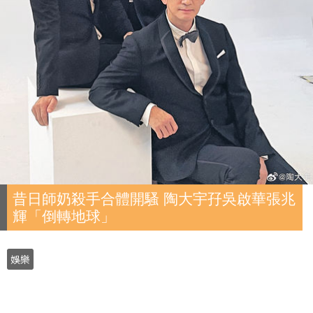
昔日師奶殺手合體開騷 陶大宇孖吳啟華張兆
輝「倒轉地球」
娛樂