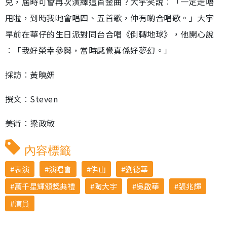
兒，屆時可會再次演繹這首金曲？大宇笑說︰「一定走唔
甩啦，到時我哋會唱四、五首歌，仲有啲合唱歌。」大宇
早前在華仔的生日派對同台合唱《倒轉地球》，他開心說
︰「我好榮幸參與，當時感覺真係好夢幻。」
採訪︰黃曉妍
撰文︰Steven
美術︰梁政敏
內容標籤
表演
演唱會
佛山
劉德華
萬千星輝頒獎典禮
陶大宇
吳啟華
張兆輝
演員