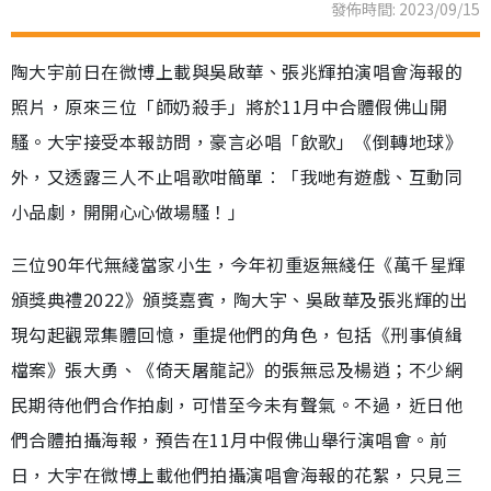
發佈時間: 2023/09/15
陶大宇前日在微博上載與吳啟華、張兆輝拍演唱會海報的
照片，原來三位「師奶殺手」將於11月中合體假佛山開
騷。大宇接受本報訪問，豪言必唱「飲歌」《倒轉地球》
外，又透露三人不止唱歌咁簡單︰「我哋有遊戲、互動同
小品劇，開開心心做場騷！」
三位90年代無綫當家小生，今年初重返無綫任《萬千星輝
頒獎典禮2022》頒獎嘉賓，陶大宇、吳啟華及張兆輝的出
現勾起觀眾集體回憶，重提他們的角色，包括《刑事偵緝
檔案》張大勇、《倚天屠龍記》的張無忌及楊逍；不少網
民期待他們合作拍劇，可惜至今未有聲氣。不過，近日他
們合體拍攝海報，預告在11月中假佛山舉行演唱會。前
日，大宇在微博上載他們拍攝演唱會海報的花絮，只見三