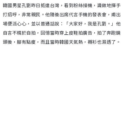
韓國男星孔劉昨日抵達台灣，看到粉絲接機，識做地揮手
打招呼，非常親民。他隨後出席代言手機的發表會，甫出
場便派心心，並以普通話說：「大家好，我是孔劉。」他
自言不精於自拍，回憶當時穿上皮鞋拍廣告，拍了奔跑鏡
頭後，腳有點痠，而且當時韓國天氣熱，襯衫也濕透了。