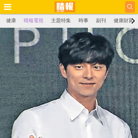
健康
晴報電視
主題特集
時事
副刊
健康財富