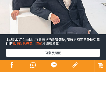
本網站使用Cookies來改善您的瀏覽體驗, 請確定您同意及接受我
們的
私隱政策與使用條款
才繼續瀏覽。
昔日師奶殺手合體開騷 陶大宇孖吳啟華張兆
輝「倒轉地球」
同意及關閉
娛樂
發佈時間: 2023/09/15
陶大宇前日在微博上載與吳啟華、張兆輝拍演唱會海報的