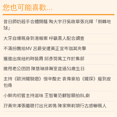
您也可能喜歡...
昔日師奶殺手合體開騷 陶大宇孖吳啟華張兆輝「倒轉地
球」
大牙自爆親身到港報案 呼籲黑人配合調查
不滿扮醜拍MV 呂爵安遭黃正宜岑珈其夾擊
獲邀出席紐約時裝周 邱彥筒寓工作於集郵
撇甩老公囝囝 陳慧琳排舞室度過51歲生日
主持《歐洲鐵騎遊》憶辛酸史 袁偉豪拍《鐵探》瘦到皮
包骨
小鮮肉初嘗主持滋味 王智騫范麒智願拍BL劇
孖黃宗澤張繼聰打出兄弟情 陳家樂剃頭行古惑嚇親人