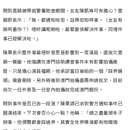
問到嘉穎被帶返警署助查期間，女友陳凱琳可有擔心？嘉
穎即表示︰「無，都通知咗佢，話畀佢知咩事。（女友有
無呵番你？）唔好講呢啲啦，最緊要係解決件事，同埋件
事已經解決咗。」
陳果表示整件事最唔好意思是影響到一眾演員，還說欠嘉
穎一餐飯。他強調在澳門協助調查事件未有影響拍攝進
度，只是擔心演員檔期，他承認當日偷拍的一個「踩界鏡
頭」需要刪除，另外稍後到澳門拍攝要再申請批文，目前
尚欠一日外景及一日室內拍攝就完成澳門戲份。
問到事件是否已告一段落？陳果謂已收到警方通知事件已
圓滿結束。下次會否小心一點？他稱︰「總之盡量按本子
辦事，但偶爾都會踩過界。其實全世界導演都有咁嘅情