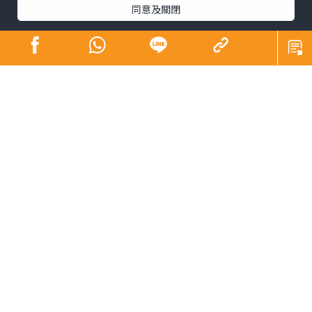
同意及關閉
昔日師奶殺手合體開騷 陶大宇孖吳啟華張兆
輝「倒轉地球」
娛樂
發佈時間: 2023/09/15
陶大宇前日在微博上載與吳啟華、張兆輝拍演唱會海報的
照片，原來三位「師奶殺手」將於11月中合體假佛山開
騷。大宇接受本報訪問，豪言必唱「飲歌」《倒轉地球》
外，又透露三人不止唱歌咁簡單︰「我哋有遊戲、互動同
小品劇，開開心心做場騷！」
三位90年代無綫當家小生，今年初重返無綫任《萬千星輝