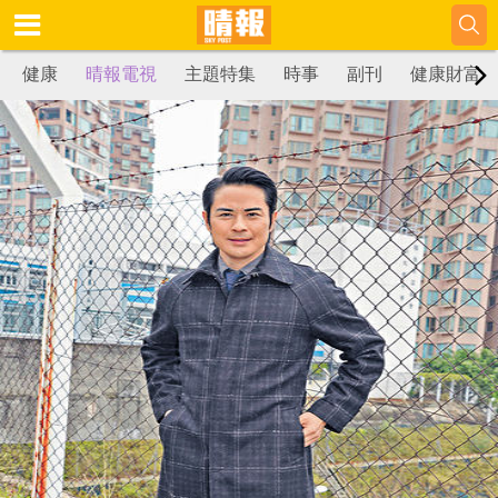
健康
晴報電視
主題特集
時事
副刊
健康財富