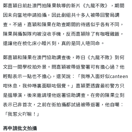
鄭嘉穎日前赴澳門拍陳果執導的新片《九龍不敗》，期間
因未向當地申請拍攝，因此劇組共十多人被帶回警局調
查。不過，嘉穎和陳果在助查期間的待遇似乎各有不同，
陳果與攝製隊均被沒收手機，反而嘉穎除了有咖喱雞飯，
還讓他在梳化床小睡片刻，真的是同人唔同命。
鄭嘉穎和陳果在澳門協助調查後，昨日《九龍不敗》到何
文田一間學校拍外景。問嘉穎被帶返警署可有擔心過？他
輕鬆表示一點也不擔心，還笑說︰「我喺入面好似canteen
咁休息，我仲喺裏面瞓咗個覺。」嘉穎更透露最初警方只
是搵導演，後來邀請埋他返署協助調查。在旁的陳果立刻
表示已非首次，之前在街拍攝都試過被帶返署，他自嘲︰
「我惹火吖嘛！」
再申請批文拍攝