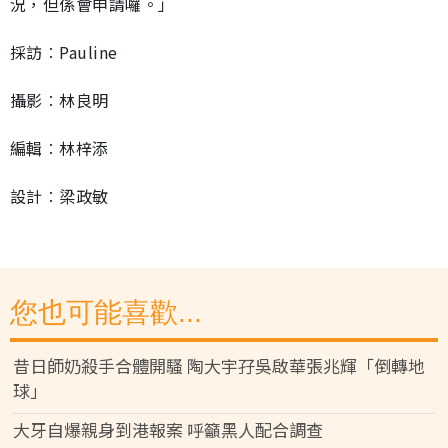
況，但係會申請囉。」
採訪︰Pauline
攝影︰林良明
編輯︰林梓添
設計︰梁政敏
您也可能喜歡...
昔日師奶殺手合體開騷 陶大宇孖吳啟華張兆輝「倒轉地
球」
大牙自爆親身到港報案 呼籲黑人配合調查