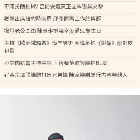
不滿扮醜拍MV 呂爵安遭黃正宜岑珈其夾擊
獲邀出席紐約時裝周 邱彥筒寓工作於集郵
撇甩老公囝囝 陳慧琳排舞室度過51歲生日
主持《歐洲鐵騎遊》憶辛酸史 袁偉豪拍《鐵探》瘦到皮
包骨
小鮮肉初嘗主持滋味 王智騫范麒智願拍BL劇
孖黃宗澤張繼聰打出兄弟情 陳家樂剃頭行古惑嚇親人