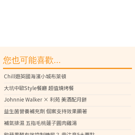
您也可能喜歡...
Chill遊英國海濱小城布萊頓
大坑中歐Style餐廳 超值燒烤餐
Johnnie Walker × 利苑 美酒配月餅
益生菌營養補充劑 個案支持效果顯著
補氣排濕 五指毛桃蓮子圓肉雞湯
飲蘋果醋有效控制糖尿？ 需注意5大要點