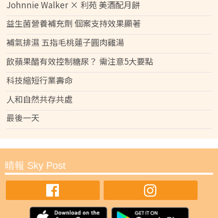
Johnnie Walker × 利苑 美酒配月餅
益生菌營養補充劑 個案支持效果顯著
補氣排濕 五指毛桃蓮子圓肉雞湯
飲蘋果醋有效控制糖尿？ 需注意5大要點
科技縮短行業壽命
人和自然共存共處
最後一天
晴報 Sky Post