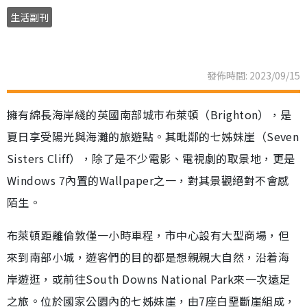
生活副刊
發佈時間: 2023/09/15
擁有綿長海岸綫的英國南部城市布萊頓（Brighton），是
夏日享受陽光與海灘的旅遊點。其毗鄰的七姊妹崖（Seven
Sisters Cliff），除了是不少電影、電視劇的取景地，更是
Windows 7內置的Wallpaper之一，對其景觀絕對不會感
陌生。
布萊頓距離倫敦僅一小時車程，市中心設有大型商場，但
來到南部小城，遊客們的目的都是想親親大自然，沿着海
岸遊逛，或前往South Downs National Park來一次遠足
之旅。位於國家公園內的七姊妹崖，由7座白堊斷崖組成，