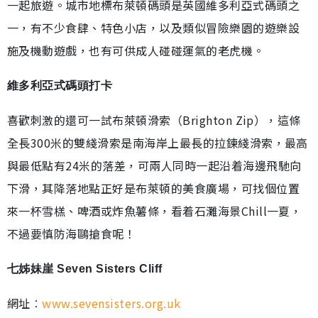
一起旅遊。城市地標布萊頓碼頭是英國維多利亞式碼頭之
一，有不少食肆、特色小店，以及類似冒險樂園的遊樂設
施及機動遊戲，也有可供成人碰碰運氣的老虎機。
維多利亞式碼頭打卡
喜歡刺激的還可一試布萊頓滑索（Brighton Zip），這條
全長300米的雙綫滑索是南海岸上最長的拉鍊綫滑索，最高
與最低點有24米的落差，可兩人同時一起沿着海邊飛馳向
下滑，其降落地點正好是布萊頓的美食廣場，可找個位置
來一杯雪榚、啤酒或炸魚薯條，看着石灘海景Chill一夏，
不過要慎防海鷗搶食呢！
七姊妹崖 Seven Sisters Cliff
網址︰
www.sevensisters.org.uk