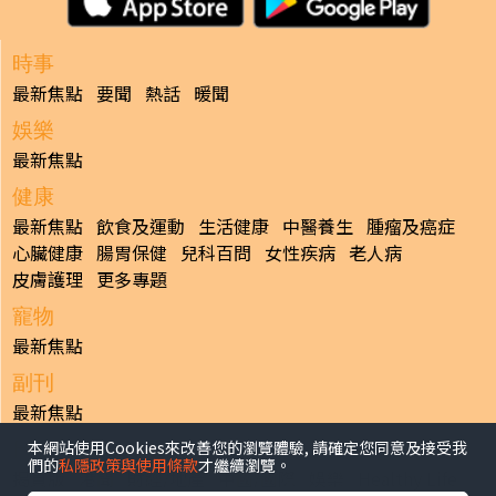
時事
最新焦點
要聞
熱話
暖聞
娛樂
最新焦點
健康
最新焦點
飲食及運動
生活健康
中醫養生
腫瘤及癌症
心臟健康
腸胃保健
兒科百問
女性疾病
老人病
皮膚護理
更多專題
寵物
最新焦點
副刊
最新焦點
本網站使用Cookies來改善您的瀏覽體驗, 請確定您同意及接受我
日報
們的
私隱政策與使用條款
才繼續瀏覽。
揭頁版
港聞
財經/地產
中國/國際
娛樂
Healthy Life