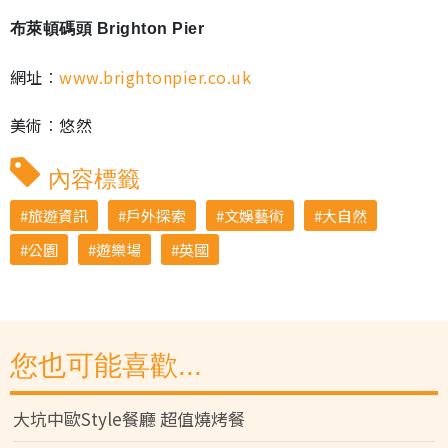
布萊頓碼頭 Brighton Pier
網址︰
www.brightonpier.co.uk
美術︰悠然
內容標籤
旅遊資訊
戶外探索
文娛藝術
大自然
公園
遊樂場
英國
您也可能喜歡...
大坑中歐Style餐廳 超值燒烤餐