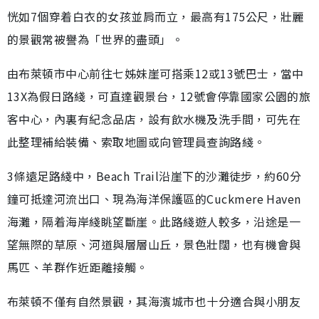
恍如7個穿着白衣的女孩並肩而立，最高有175公尺，壯麗
的景觀常被譽為「世界的盡頭」。
由布萊頓市中心前往七姊妹崖可搭乘12或13號巴士，當中
13X為假日路綫，可直達觀景台，12號會停靠國家公園的旅
客中心，內裏有紀念品店，設有飲水機及洗手間，可先在
此整理補給裝備、索取地圖或向管理員查詢路綫。
3條遠足路綫中，Beach Trail沿崖下的沙灘徒步，約60分
鐘可抵達河流出口、現為海洋保護區的Cuckmere Haven
海灘，隔着海岸綫眺望斷崖。此路綫遊人較多，沿途是一
望無際的草原、河道與層層山丘，景色壯闊，也有機會與
馬匹、羊群作近距離接觸。
布萊頓不僅有自然景觀，其海濱城市也十分適合與小朋友