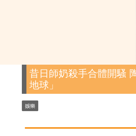
昔日師奶殺手合體開騷 
地球」
娛樂