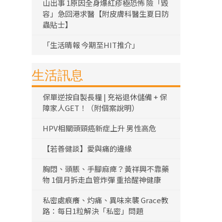
山出事 1原因全身爆紅疹極恐怖 險「毀
容」急回港求醫【附皮膚科醫生夏日防
蟲貼士】
「生活晴報 今期至HIT推介」
生活訊息
保單逆按自製長糧 | 充裕退休儲備 + 保
障家人GET！（附個案說明）
HPV相關頭頸癌新症上升 男性高危
【若善健談】愛與痛的邊緣
胸悶、頭脹、手腳麻痺？黃祥興不靠藥
物 1個月拆走血管炸彈 重拾醒神健康
私密處痕癢、灼痛、異味來襲 Grace教
路：每日1粒解決「私密」問題