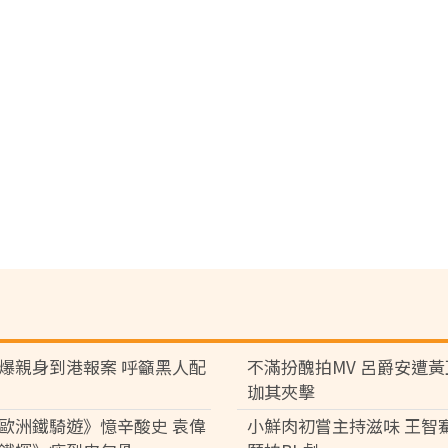
爆親身到港報案 呼籲黑人配
不滿扮醜拍MV 呂爵安遭
珈其夾擊
歐洲鐵騎遊》憶辛酸史 袁偉
小鮮肉初嘗主持滋味 王智