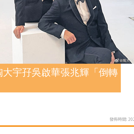
陶大宇孖吳啟華張兆輝「倒轉
發佈時間: 202