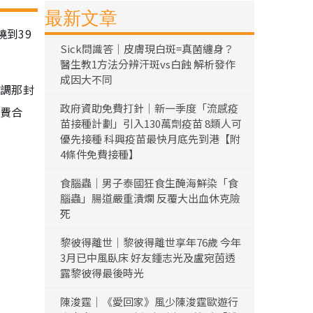
最新文章
到39
Sick問識答｜皮膚現白斑=真菌纏身？
醫生教1方法分辨汗斑vs白蝕 解析發作
成因大不同
強調那封
政府資助免費打針｜新一季度「流感疫
用費合
苗接種計劃」引入130萬劑疫苗 8類人可
優先接種 科興疫苗最快月底先到港【附
4條件免費接種】
食腦蟲｜男子泰國狂食生醃海鮮染「食
腦蟲」腸道嚴重潰爛 反覆大出血休克險
死
黎彼得離世｜黎彼得離世享年76歲 今年
3月已中風臥床 好友鍾志光及盧宛茵透
露黎彼得最後時光
陳浚霆｜《愛回家》風少陳浚霆歐遊行