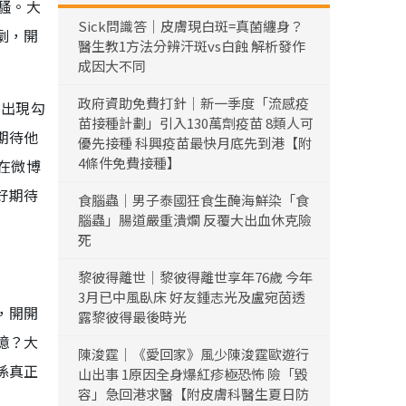
騷。大
Sick問識答｜皮膚現白斑=真菌纏身？
劇，開
醫生教1方法分辨汗斑vs白蝕 解析發作
成因大不同
政府資助免費打針｜新一季度「流感疫
的出現勾
苗接種計劃」引入130萬劑疫苗 8類人可
期待他
優先接種 科興疫苗最快月底先到港【附
4條件免費接種】
在微博
好期待
食腦蟲｜男子泰國狂食生醃海鮮染「食
腦蟲」腸道嚴重潰爛 反覆大出血休克險
死
黎彼得離世｜黎彼得離世享年76歲 今年
3月已中風臥床 好友鍾志光及盧宛茵透
，開開
露黎彼得最後時光
憶？大
陳浚霆｜《愛回家》風少陳浚霆歐遊行
係真正
山出事 1原因全身爆紅疹極恐怖 險「毀
容」急回港求醫【附皮膚科醫生夏日防