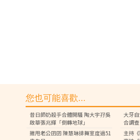
您也可能喜歡...
昔日師奶殺手合體開騷 陶大宇孖吳
大牙自
啟華張兆輝「倒轉地球」
合調查
撇甩老公囝囝 陳慧琳排舞室度過51
主持《