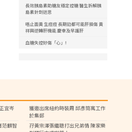
長效胰島素助糖友穩定控糖 醫生拆解胰
島素針劑迷思
唔止面黃 生痘痘 長期攰都可能肝損傷 黃
祥興逆轉肝機能 慶幸及早護肝
血糖失控好傷「心」!
黃正宜岑
獲邀出席紐約時裝周 邱彥筒寓工作
於集郵
騫范麒智
孖黃宗澤張繼聰打出兄弟情 陳家樂