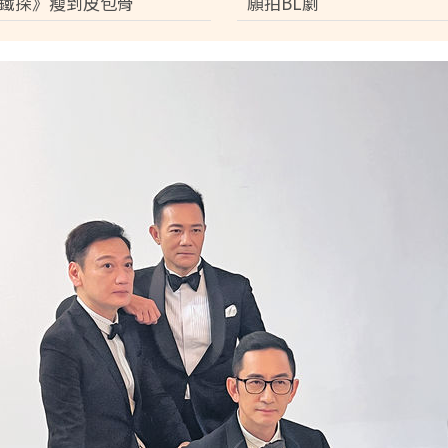
鐵探》瘦到皮包骨
願拍BL劇