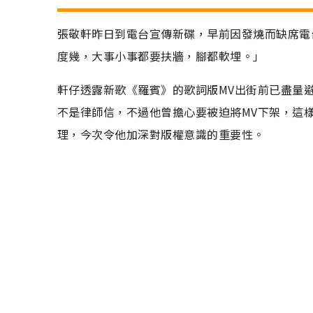
張敬軒昨日到電台宣傳新碟，早前因發燒而缺席電
度幾，大事小事都要扶牆，腳都軟埋。」
軒仔透露新歌《羅賓》的歌詞版MV出街前已盡量
不是律師信，不過他曾擔心要被迫將MV下架，這
理，今次令他加深對版權意識的重要性。