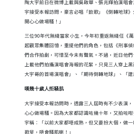
陶大宇前日在微博上載與吳啟華、張兆輝拍演唱會
宇接受本報訪問，豪言必唱「飲歌」《倒轉地球》
開心心做場騷！」
三位90年代無綫當家小生，今年初重返無綫任《萬
起觀眾集體回憶，重提他們的角色，包括《刑事偵
們合作拍劇，可惜至今未有聲氣。不過，近日他們
上載他們拍攝演唱會海報的花絮，只見三人穿上黑
大宇哥的首場演唱會」、「期待倒轉地球」、「建
嘆幾十歲人拒騷肌
大宇接受本報訪問時，透露三人屆時有不少表演，
心心做場騷。因為大家都認識咗幾十年，又拍咗咁
宇稱︰「以前大家都唔成熟，但又要扮大個，做一
歌星，唔會騷肌喇！」