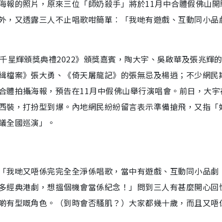
海報的照片，原來三位「師奶殺手」將於11月中合體假佛山開
外，又透露三人不止唱歌咁簡單︰「我哋有遊戲、互動同小品
千星輝頒獎典禮2022》頒獎嘉賓，陶大宇、吳啟華及張兆輝
緝檔案》張大勇、《倚天屠龍記》的張無忌及楊逍；不少網民
合體拍攝海報，預告在11月中假佛山舉行演唱會。前日，大宇
西裝，打扮型到爆。內地網民紛紛留言表示準備搶飛，又指「
議全國巡演」。
「我哋又唔係完完全全淨係唱歌，當中有遊戲、互動同小品劇
多經典港劇，想搵個機會當係紀念！」問到三人有甚麼開心回
啲有型嘅角色。（到時會否騷肌？）大家都幾十歲，而且又唔