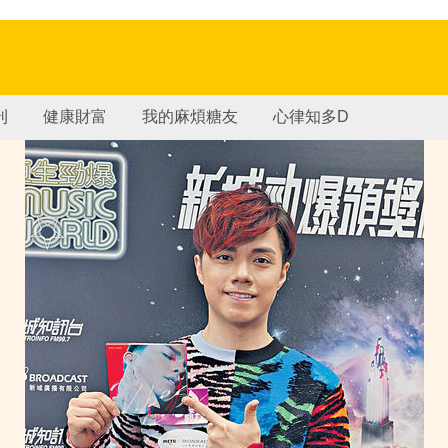
刊
健康財富
我的麻煩糖友
心律知多D