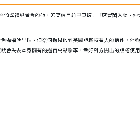
台頒獎禮記者會的他，苦笑謂目前已康復，「感冒菌入腸，仲燒
避免蝙蝠俠出現，但奈何還是收到美國版權持有人的信件。他
樣就會失去本身擁有的過百萬點擊率，幸好對方開出的版權使