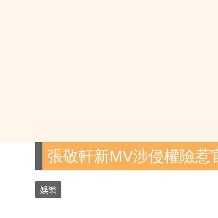
張敬軒新MV涉侵權險惹
娛樂