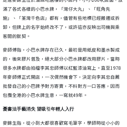
滿了各式各樣的小巴水牌，「灣仔大丸」、「旺角先
施」、「荃灣千色店」都有，儘管有些地標已經搬遷或拆
卸，但牌上的名字始終改不了，或許這亦反映出司機與乘
客間的默契。
麥師傅指，小巴水牌存在已久，最初是用紙皮和墨水製成
的，後來膠片普及，絕大部分小巴水牌都改用膠片，當時
很多水牌都由拍檔李其忠師傅以紅藍漆油寫上。直至1978
年麥師傅正式開店，一次偶然機會下，決定向李其忠自薦
批發自己的小巴牌予對方寄賣，不料對方一口答應，因而
包攬全港的小巴水牌生意，一寫就49年。
憂書法手藝消失 望吸引年輕人入行
麥錦生指，從小到大都很喜歡寫毛筆字，學師時從小小的