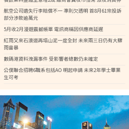
航空公司遺失行李賠償不一 準則欠透明 首8月61宗投訴
部分涉款逾萬元
5月收2月漫遊震撼帳單 電訊商稱因供應商延遲
紅雨又來石澳道再塌山泥一度全封 未來兩三日仍有大驟
雨雷暴
數碼港資料洩漏事件 受影響者總數仍未確定
公僕聯合招聘6職系包括AO 明起申請 未來2年學士畢業
生可考