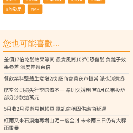
旅發局
M+
您也可能喜歡...
差價17倍乾髮效果等同 最貴風筒108°C恐傷髮 負離子效
果參差 濃度差逾百倍
餐飲業料整體生意增2成 廠商會冀夜市恒常 派夜消費券
航空公司遺失行李賠償不一 準則欠透明 首8月61宗投訴
部分涉款逾萬元
5月收2月漫遊震撼帳單 電訊商稱因供應商延遲
紅雨又來石澳道再塌山泥一度全封 未來兩三日仍有大驟
雨雷暴