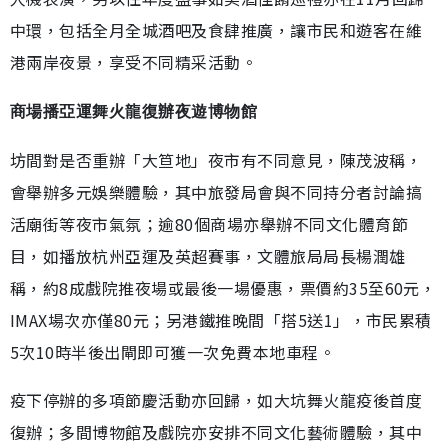
中環，包括全月全城酒吧及食肆推廣，讓市民和遊客在維
港兩岸夜景，享受不同精采活動。
商場播亞運舞火龍復辦夜遊博物館
坊間對是否重辦「大笪地」夜市有不同意見，陳茂波稱，
會舉辦多元娛樂體驗，其中旅發局會與不同持分者討論搞
活廟街等夜市氣氛；逾80個商場亦舉辦不同文化體育節
目，如播放杭州亞運及英超賽事，文體旅局局長楊潤雄
稱，約8成戲院推夜場或最後一場優惠，票價約35至60元，
IMAX場次亦僅80元；另港鐵推晚間「搭5送1」，市民累積
5次10時半後出閘即可獲一次免費本地車程。
疫下停辦的多項節慶活動亦回歸，如大坑舞火龍疫後首度
復辦；多間博物館及戲院亦安排不同文化藝術體驗，其中