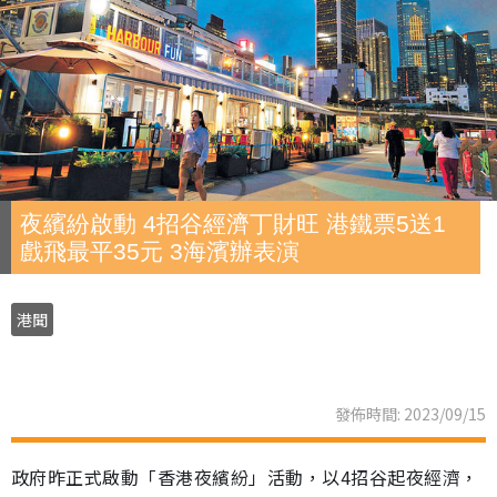
夜繽紛啟動 4招谷經濟丁財旺 港鐵票5送1
戲飛最平35元 3海濱辦表演
港聞
發佈時間: 2023/09/15
政府昨正式啟動「香港夜繽紛」活動，以4招谷起夜經濟，