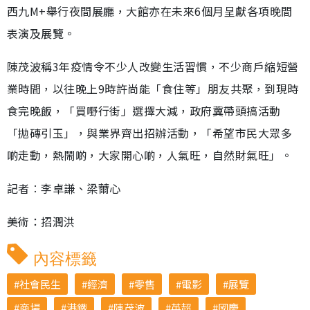
西九M+舉行夜間展廳，大館亦在未來6個月呈獻各項晚間
表演及展覽。
陳茂波稱3年疫情令不少人改變生活習慣，不少商戶縮短營
業時間，以往晚上9時許尚能「食住等」朋友共聚，到現時
食完晚飯，「買嘢行街」選擇大減，政府冀帶頭搞活動
「拋磚引玉」，與業界齊出招辦活動，「希望市民大眾多
啲走動，熱鬧啲，大家開心啲，人氣旺，自然財氣旺」。
記者︰李卓謙、梁薾心
美術：招潤洪
內容標籤
社會民生
經濟
零售
電影
展覽
商場
港鐵
陳茂波
英超
國慶