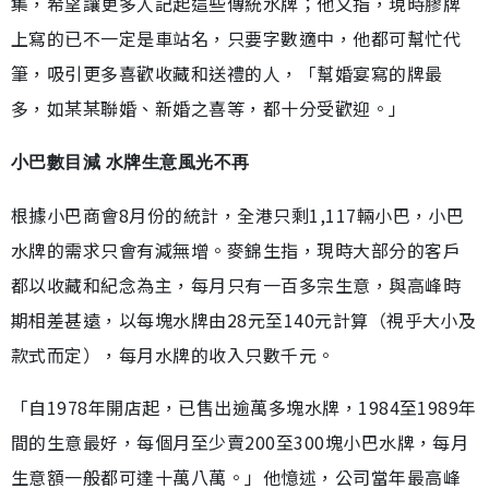
集，希望讓更多人記起這些傳統水牌；他又指，現時膠牌
上寫的已不一定是車站名，只要字數適中，他都可幫忙代
筆，吸引更多喜歡收藏和送禮的人，「幫婚宴寫的牌最
多，如某某聯婚、新婚之喜等，都十分受歡迎。」
小巴數目減 水牌生意風光不再
根據小巴商會8月份的統計，全港只剩1,117輛小巴，小巴
水牌的需求只會有減無增。麥錦生指，現時大部分的客戶
都以收藏和紀念為主，每月只有一百多宗生意，與高峰時
期相差甚遠，以每塊水牌由28元至140元計算（視乎大小及
款式而定），每月水牌的收入只數千元。
「自1978年開店起，已售出逾萬多塊水牌，1984至1989年
間的生意最好，每個月至少賣200至300塊小巴水牌，每月
生意額一般都可達十萬八萬。」他憶述，公司當年最高峰