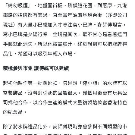
「請勿吸煙」、地盤圍街板、殯儀館花圈，到惠康、九港
鐵路的招牌都有寫過，直至當年油麻地炮台街（亦即公司
現址）有大量小巴綫加入才專注寫小巴牌。麥師傅坦言，
寫小巴牌是夕陽行業，金錢是其次，最不甘心是看着這門
手藝就此消失，所以他絞盡腦汁，終於想到可以把膠牌禮
品化，希望可以吸引年輕人市場。
積極參與市集 讓傳統可以延續
起初他製作第一批鎖匙扣，只是想「縮小版」的水牌可以
當裝飾品，沒料到引起的回響很大，幾個月後更有玩具公
司找他合作，以合作生產的模式大量複製這款富香港特色
的紀念品。
除了將水牌禮品化外，麥師傅現時亦會參與不同類型的市