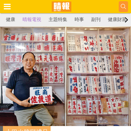
健康
晴報電視
主題特集
時事
副刊
健康財富