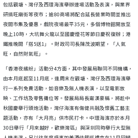
包括觀塘、灣仔及西環海濱舉辦連場活動及表演，與業界
研搞旺廟街等夜市；逾80商場將配合延長營業時間並推出
夜間市集及優惠，戲院夜場最平35元，多個博物館開放至
晚上10時，大坑舞火龍以至國慶煙花等節日慶祝復辦；港
鐵推晚間「搭5送1」。財政司司長陳茂波期望，「人氣
旺，自然財氣旺」。
「香港夜繽紛」活動分4方面，其中發展局聯同不同機構，
由本月底起至11月底，逢周末在觀塘、灣仔及西環海濱舉
行一系列免費活動，如音樂及無人機表演，以至電影放
映、工作坊及零售攤位等。發展局局長甯漢豪稱，將趁中
秋國慶舉行頭炮活動，灣仔海濱有傷健共融及懷舊工藝主
題活動，亦有「大月亮」供市民打卡。中環海濱亦於本月
30日舉行「月來越好，歡樂灣區」與深圳同時舉行大型無
人機表演，另以往年度盛事如美酒佳餚巡禮亦在11月回歸