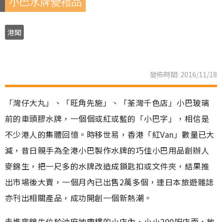
小巴水牌變禮品
港聞
發佈時間: 2016/11/18
「灣仔大丸」、「旺角先施」、「荃灣千色店」小巴玻璃
前的車頭膠水牌，一個個或紅或藍的「小巴字」，相信是
不少港人的集體回憶。時移世易，香港「紅Van」數量已大
減，昔日親手為全港小巴製作水牌的巧佳小巴用品創辦人
麥錦生，把一尺多的水牌改造成鎖匙扣或文件夾，結果推
出市場後大賣，一個月內已出售2萬多個，連日本旅遊雜誌
亦刊出相關產品，成功開創一個新熱潮。
走進麥錦生位於油麻地唐樓的小店內，小小200呎店面，放