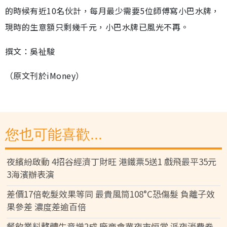
的時候有近10名伙計，每月最少需要5位師傅寫小巴水牌，
現時的生意額只剩幾千元，小巴水牌已風光不再。
撰文：吳祉駿
（原文刊於iMoney）
您也可能喜歡...
夜繽紛啟動 4招谷經濟丁財旺 港鐵票5送1 戲飛最平35元
3海濱辦表演
差價17倍乾髮效果等同 最貴風筒108°C恐傷髮 負離子效
果參差 濃度差逾百倍
餐飲業料整體生意增2成 廠商會冀夜市恒常 派夜消費券