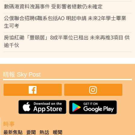
數碼港資料洩漏事件 受影響者總數仍未確定
公僕聯合招聘6職系包括AO 明起申請 未來2年學士畢業
生可考
房協紅磡「豐頤居」8成半單位已租出 未來再推3項目 供
逾千伙
晴報 Sky Post
時事
最新焦點
要聞
熱話
暖聞