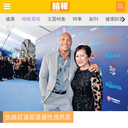
健康
晴報電視
主題特集
時事
副刊
健康財富
狄維莊遜當選最性感男星