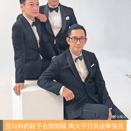
昔日師奶殺手合體開騷 陶大宇孖吳啟華張兆