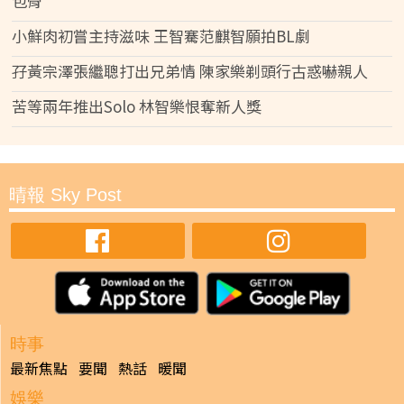
包骨
小鮮肉初嘗主持滋味 王智騫范麒智願拍BL劇
孖黃宗澤張繼聰打出兄弟情 陳家樂剃頭行古惑嚇親人
苦等兩年推出Solo 林智樂恨奪新人獎
晴報 Sky Post
時事
最新焦點
要聞
熱話
暖聞
娛樂