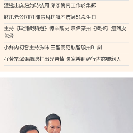
獲邀出席紐約時裝周 邱彥筒寓工作於集郵
撇甩老公囝囝 陳慧琳排舞室度過51歲生日
主持《歐洲鐵騎遊》憶辛酸史 袁偉豪拍《鐵探》瘦到皮
包骨
小鮮肉初嘗主持滋味 王智騫范麒智願拍BL劇
孖黃宗澤張繼聰打出兄弟情 陳家樂剃頭行古惑嚇親人