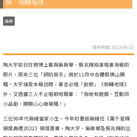
輝「倒轉地球」
娛樂
發佈時間: 2023/09/15
陶大宇前日在微博上載與吳啟華、張兆輝拍演唱會海報的
照片，原來三位「師奶殺手」將於11月中合體假佛山開
騷。大宇接受本報訪問，豪言必唱「飲歌」《倒轉地球》
外，又透露三人不止唱歌咁簡單︰「我哋有遊戲、互動同
小品劇，開開心心做場騷！」
三位90年代無綫當家小生，今年初重返無綫任《萬千星輝
頒獎典禮2022》頒獎嘉賓，陶大宇、吳啟華及張兆輝的出