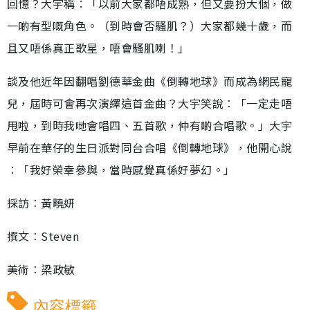
回憶？大宇稱︰「以前大家都唔成熟，但又要扮大個，做
一啲有型嘅角色。（到時會否騷肌？）大家都幾十歲，而
且又唔係真正歌星，唔會騷肌喇！」
談及他近年因翻唱劉德華金曲《倒轉地球》而成為網民寵
兒，屆時可會再次演繹這首金曲？大宇笑說︰「一定走唔
甩啦，到時我哋會唱四、五首歌，仲有啲合唱歌。」大宇
早前在華仔的生日派對同台合唱《倒轉地球》，他開心說
︰「我好榮幸參與，當時感覺真係好夢幻。」
採訪︰黃曉妍
撰文︰Steven
美術︰梁政敏
內容標籤