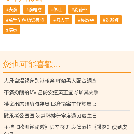
表演
演唱會
佛山
劉德華
萬千星輝頒獎典禮
陶大宇
吳啟華
張兆輝
演員
您也可能喜歡...
大牙自爆親身到港報案 呼籲黑人配合調查
不滿扮醜拍MV 呂爵安遭黃正宜岑珈其夾擊
獲邀出席紐約時裝周 邱彥筒寓工作於集郵
撇甩老公囝囝 陳慧琳排舞室度過51歲生日
主持《歐洲鐵騎遊》憶辛酸史 袁偉豪拍《鐵探》瘦到皮