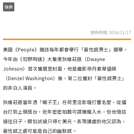
娛樂
發佈時間: 2016/11/17
美國《People》雜誌每年都會舉行「最性感男士」選舉，
今年由《狂野時速》大隻佬狄維莊遜（Dwayne
Johnson）首次獲選登封面，他是繼影帝丹素華盛頓
（Denzel Washington）後，第二位獲封「最性感男士」
的非白人演員。
狄維莊遜當年憑「蠍子王」在荷里活影壇打響名堂，從擂
台打到上頒獎台，近年密密拍戲可謂豬籠入水，但他憶述
過往日子，銀包試過只得七美元。表現謙虛的他又認為，
最性感之處可能是自己的幽默感。