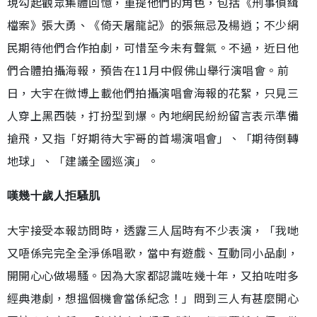
現勾起觀眾集體回憶，重提他們的角色，包括《刑事偵緝
檔案》張大勇、《倚天屠龍記》的張無忌及楊逍；不少網
民期待他們合作拍劇，可惜至今未有聲氣。不過，近日他
們合體拍攝海報，預告在11月中假佛山舉行演唱會。前
日，大宇在微博上載他們拍攝演唱會海報的花絮，只見三
人穿上黑西裝，打扮型到爆。內地網民紛紛留言表示準備
搶飛，又指「好期待大宇哥的首場演唱會」、「期待倒轉
地球」、「建議全國巡演」。
嘆幾十歲人拒騷肌
大宇接受本報訪問時，透露三人屆時有不少表演，「我哋
又唔係完完全全淨係唱歌，當中有遊戲、互動同小品劇，
開開心心做場騷。因為大家都認識咗幾十年，又拍咗咁多
經典港劇，想搵個機會當係紀念！」問到三人有甚麼開心