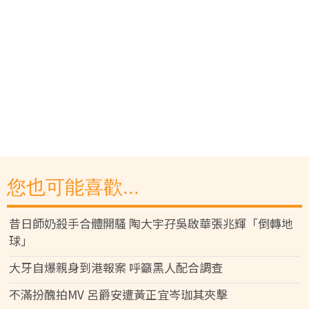
您也可能喜歡...
昔日師奶殺手合體開騷 陶大宇孖吳啟華張兆輝「倒轉地
球」
大牙自爆親身到港報案 呼籲黑人配合調查
不滿扮醜拍MV 呂爵安遭黃正宜岑珈其夾擊