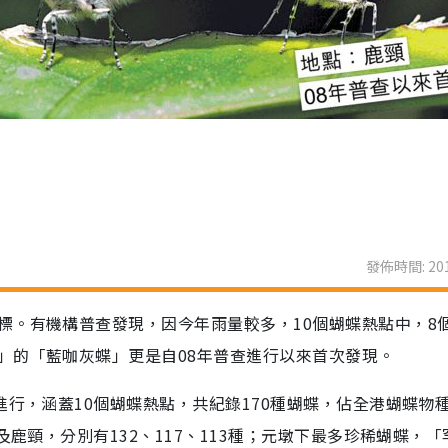
發佈時間: 201
標。有機構普查發現，因今年雨量較多，10個蝴蝶熱點中，8
」的「藍咖灰蝶」更是自08年普查進行以來首次發現。
進行，涵蓋10個蝴蝶熱點，共紀錄170種蝴蝶，佔全港蝴蝶物
及鹿頸，分別有132、117、113種；元墩下最多珍稀蝴蝶，「