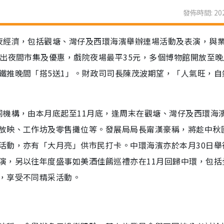
發佈時間: 202
夜經濟，包括觀塘、灣仔及西環海濱舉辦連場活動及表演，與
出夜間市集及優惠，戲院夜場最平35元，多個博物館開放至晚
鐵推晚間「搭5送1」。財政司司長陳茂波期望，「人氣旺，自
同機構，由本月底起至11月底，逢周末在觀塘、灣仔及西環海
放映、工作坊及零售攤位等。發展局局長甯漢豪稱，將趁中秋
活動，亦有「大月亮」供市民打卡。中環海濱亦於本月30日舉
演，另以往年度盛事如美酒佳餚巡禮亦在11月回歸中環，包括
，享受不同精采活動。