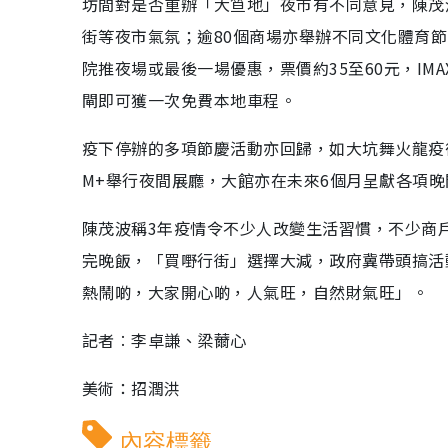
坊間對是否重辦「大笪地」夜市有不同意見，陳茂
街等夜市氣氛；逾80個商場亦舉辦不同文化體育
院推夜場或最後一場優惠，票價約35至60元，IM
閘即可獲一次免費本地車程。
疫下停辦的多項節慶活動亦回歸，如大坑舞火龍疫
M+舉行夜間展廳，大館亦在未來6個月呈獻各項
陳茂波稱3年疫情令不少人改變生活習慣，不少商
完晚飯，「買嘢行街」選擇大減，政府冀帶頭搞活
熱鬧啲，大家開心啲，人氣旺，自然財氣旺」。
記者︰李卓謙、梁薾心
美術：招潤洪
內容標籤