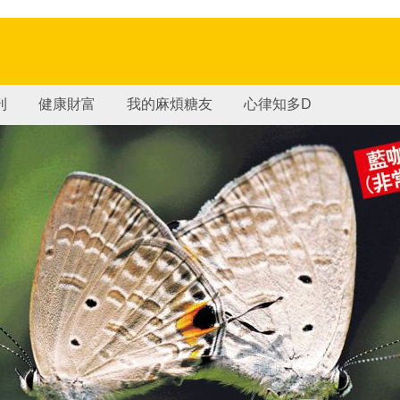
刊
健康財富
我的麻煩糖友
心律知多D