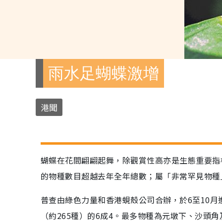
雨水足蝴蝶激增
港聞
蝴蝶在花間翩翩起舞，除觀賞性高亦是生態重要指
的物種數目超越去年全年總數；屬「非常罕見物種
普查由綠色力量和香港蜆殼公司合辦，於6至10月
（約265種）的6成4。最多物種為元墩下、沙頭角