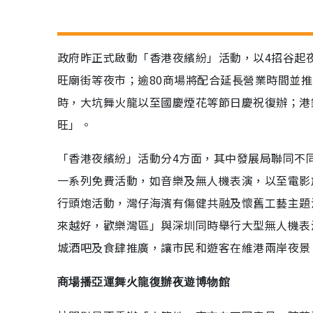
政府昨正式啟動「香港夜繽紛」活動，以4招谷起
旺廟街等夜市；逾80商場將配合延長營業時間並推
時，大坑舞火龍以至國慶煙花等節日慶祝復辦；港
旺」。
「香港夜繽紛」活動分4方面，其中發展局聯同不
一系列免費活動，如音樂及無人機表演，以至電影
行頭炮活動，灣仔海濱有傷健共融及懷舊工藝主題
來越好，歡樂灣區」與深圳同時舉行大型無人機表
城酒吧及食肆推廣，讓市民和遊客在維港兩岸夜景
商場播亞運舞火龍復辦夜遊博物館