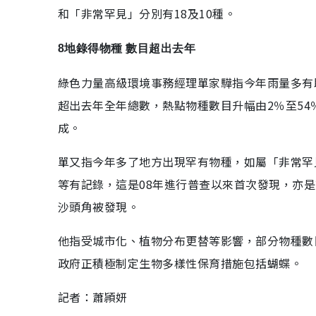
和「非常罕見」分別有18及10種。
8地錄得物種 數目超出去年
綠色力量高級環境事務經理單家驊指今年雨量多有
超出去年全年總數，熱點物種數目升幅由2％至54
成。
單又指今年多了地方出現罕有物種，如屬「非常罕
等有記錄，這是08年進行普查以來首次發現，亦
沙頭角被發現。
他指受城市化、植物分布更替等影響，部分物種數
政府正積極制定生物多樣性保育措施包括蝴蝶。
記者：蕭頴妍