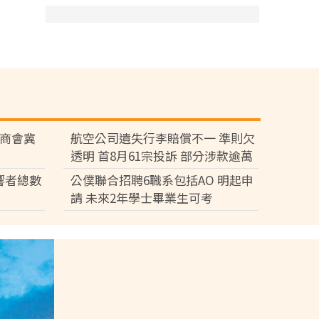
廠商會冀
航空公司遺失行李賠償不一 準則欠
透明 首8月61宗投訴 部分涉款逾萬
元
響者總數
公僕聯合招聘6職系包括AO 明起申
請 未來2年學士畢業生可考