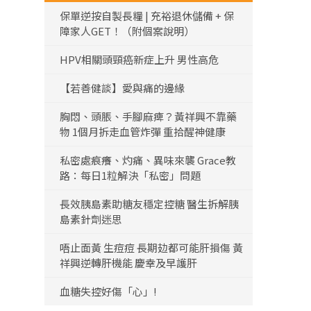
保單逆按自製長糧 | 充裕退休儲備 + 保
障家人GET！（附個案說明）
HPV相關頭頸癌新症上升 男性高危
【若善健談】愛與痛的邊緣
胸悶、頭脹、手腳麻痺？黃祥興不靠藥
物 1個月拆走血管炸彈 重拾醒神健康
私密處痕癢、灼痛、異味來襲 Grace教
路：每日1粒解決「私密」問題
長效胰島素助糖友穩定控糖 醫生拆解胰
島素針劑迷思
唔止面黃 生痘痘 長期攰都可能肝損傷 黃
祥興逆轉肝機能 慶幸及早護肝
血糖失控好傷「心」!