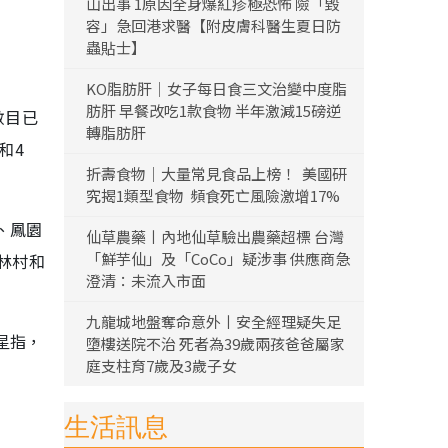
山出事 1原因全身爆紅疹極恐怖 險「毀
容」急回港求醫【附皮膚科醫生夏日防
蟲貼士】
KO脂肪肝｜女子每日食三文治變中度脂
肪肝 早餐改吃1款食物 半年激減15磅逆
數目已
轉脂肪肝
和4
折壽食物｜大量常見食品上榜！ 美國研
究揭1類型食物 頻食死亡風險激增17%
、鳳園
仙草農藥丨內地仙草驗出農藥超標 台灣
「鮮芋仙」及「CoCo」疑涉事 供應商急
林村和
澄清：未流入市面
九龍城地盤奪命意外丨安全經理疑失足
星指，
墮樓送院不治 死者為39歲兩孩爸爸屬家
庭支柱育7歲及3歲子女
生活訊息