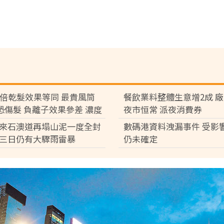
7倍乾髮效果等同 最貴風筒
餐飲業料整體生意增2成 
°C恐傷髮 負離子效果參差 濃度
夜市恒常 派夜消費券
倍
來石澳道再塌山泥一度全封
數碼港資料洩漏事件 受影
三日仍有大驟雨雷暴
仍未確定