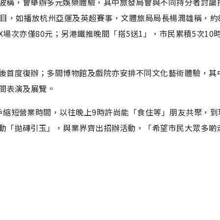
波稱，會舉辦多元娛樂體驗，其中旅發局會與不同持分者討論
節目，如播放杭州亞運及英超賽事，文體旅局局長楊潤雄稱，約
AX場次亦僅80元；另港鐵推晚間「搭5送1」，市民累積5次10
後首度復辦；多間博物館及戲院亦安排不同文化藝術體驗，其
晚間表演及展覽。
戶縮短營業時間，以往晚上9時許尚能「食住等」朋友共聚，到
動「拋磚引玉」，與業界齊出招辦活動，「希望市民大眾多啲