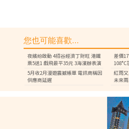
您也可能喜歡...
夜繽紛啟動 4招谷經濟丁財旺 港鐵
差價1
票5送1 戲飛最平35元 3海濱辦表演
108
差逾百
5月收2月漫遊震撼帳單 電訊商稱因
紅雨又
供應商延遲
未來兩