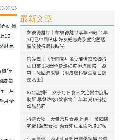
3/09/15
最新文章
業界研搞
黎彼得離世｜黎彼得離世享年76歲 今年
上10
3月已中風臥床 好友鍾志光及盧宛茵透
然財氣
露黎彼得最後時光
陳浚霆｜《愛回家》風少陳浚霆歐遊行
山出事 1原因全身爆紅疹極恐怖 險「毀
濱舉行
容」急回港求醫【附皮膚科醫生夏日防
蟲貼士】
國慶舉
行「月
KO脂肪肝｜女子每日食三文治變中度脂
肪肝 早餐改吃1款食物 半年激減15磅逆
全月全
轉脂肪肝
折壽食物｜大量常見食品上榜！ 美國研
究揭1類型食物 頻食死亡風險激增17%
仙草農藥丨內地仙草驗出農藥超標 台灣