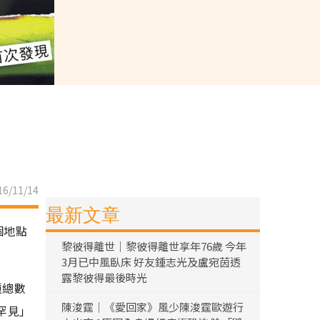
6/11/14
最新文章
個地點
黎彼得離世｜黎彼得離世享年76歲 今年
3月已中風臥床 好友鍾志光及盧宛茵透
露黎彼得最後時光
種總數
陳浚霆｜《愛回家》風少陳浚霆歐遊行
罕見」