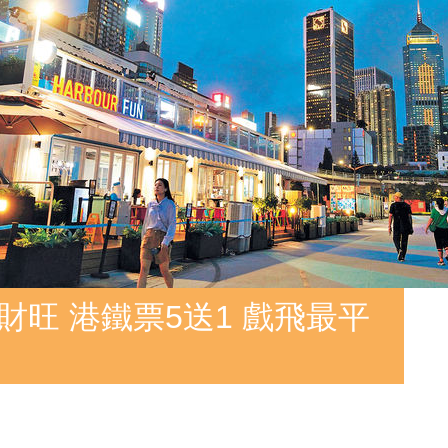
財旺 港鐵票5送1 戲飛最平