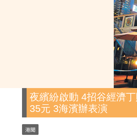
夜繽紛啟動 4招谷經濟丁
35元 3海濱辦表演
港聞