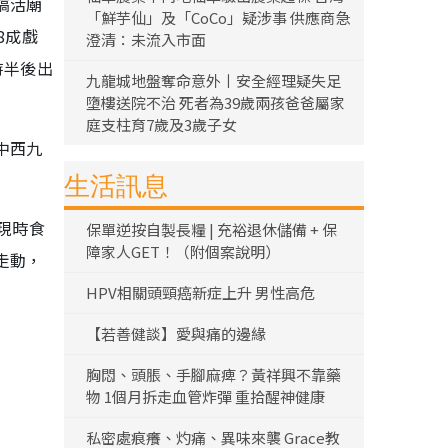
搞活廟
「鮮芋仙」及「CoCo」疑涉事 供應商急
8成戲
澄清：未流入市面
時半後出
九龍城地盤奪命意外丨安全經理疑失足
墮樓送院不治 死者為39歲兩孩爸爸屬家
庭支柱育7歲及3歲子女
中西九
生活訊息
現時食
保單逆按自製長糧 | 充裕退休儲備 + 保
障家人GET！（附個案說明）
走動，
HPV相關頭頸癌新症上升 男性高危
【若善健談】愛與痛的邊緣
胸悶、頭脹、手腳麻痺？黃祥興不靠藥
物 1個月拆走血管炸彈 重拾醒神健康
私密處痕癢、灼痛、異味來襲 Grace教