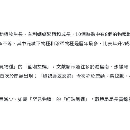
助植物生長，有利蝴蝶繁殖和成長，10個熱點中有8個的物種
％不等，其中元墩下物種和珍稀物種是歷年最多，比去年升2成
見物種」的「藍咖灰蝶」，文獻顯示過往多於港島南、沙螺灣
是首次於鹿頸出現；「綠裙邊翠蛺蝶」今次亦於鹿頸、烏蛟騰、
目減少，如屬「罕見物種」的「紅珠鳳蝶」。環境局局長黃錦