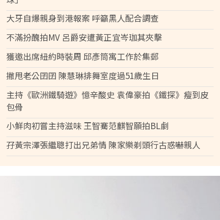
大牙自爆親身到港報案 呼籲黑人配合調查
不滿扮醜拍MV 呂爵安遭黃正宜岑珈其夾擊
獲邀出席紐約時裝周 邱彥筒寓工作於集郵
撇甩老公囝囝 陳慧琳排舞室度過51歲生日
主持《歐洲鐵騎遊》憶辛酸史 袁偉豪拍《鐵探》瘦到皮
包骨
小鮮肉初嘗主持滋味 王智騫范麒智願拍BL劇
孖黃宗澤張繼聰打出兄弟情 陳家樂剃頭行古惑嚇親人