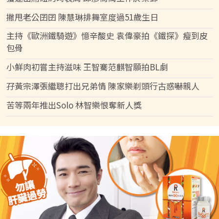
撇甩老公囝囝 陳慧琳排舞室度過51歲生日
主持《歐洲鐵騎遊》憶辛酸史 袁偉豪拍《鐵探》瘦到皮
包骨
小鮮肉初嘗主持滋味 王智騫范麒智願拍BL劇
孖黃宗澤張繼聰打出兄弟情 陳家樂剃頭行古惑嚇親人
苦等兩年推出Solo 林智樂恨奪新人獎