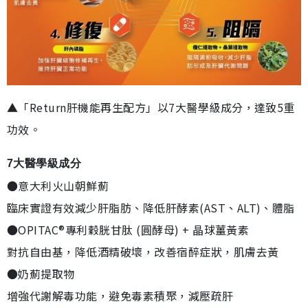
▲「Return肝機能再生配方」以7大醫學級成分，達致5重
功效。
7大醫學級成分
●意大利火山朝鮮薊
臨床實證有效減少肝脂肪、降低肝酵素(AST、ALT)、體脂
●OPITAC®專利穀胱甘肽 (圓酵母) + 晶球薑黃素
對抗自由基，降低酒精破壞，改善宿醉症狀，肌膚去黃
●奶薊提取物
增強代謝解毒功能，避免毒素積聚，減壓疏肝