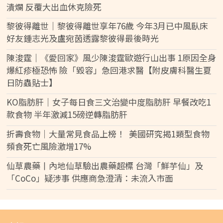
潰爛 反覆大出血休克險死
黎彼得離世｜黎彼得離世享年76歲 今年3月已中風臥床
好友鍾志光及盧宛茵透露黎彼得最後時光
陳浚霆｜《愛回家》風少陳浚霆歐遊行山出事 1原因全身
爆紅疹極恐怖 險「毀容」急回港求醫【附皮膚科醫生夏
日防蟲貼士】
KO脂肪肝｜女子每日食三文治變中度脂肪肝 早餐改吃1
款食物 半年激減15磅逆轉脂肪肝
折壽食物｜大量常見食品上榜！ 美國研究揭1類型食物
頻食死亡風險激增17%
仙草農藥丨內地仙草驗出農藥超標 台灣「鮮芋仙」及
「CoCo」疑涉事 供應商急澄清：未流入市面