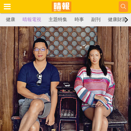
健康
晴報電視
主題特集
時事
副刊
健康財富