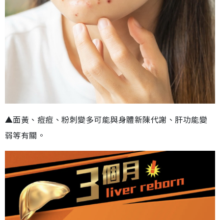
▲面黃、痘痘、粉刺變多可能與身體新陳代謝、肝功能變
弱等有關。