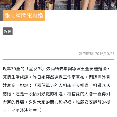
張雨綺閃電再婚
娛樂
發佈時間: 2016/10/27
現年30歲的「星女郎」張雨綺去年與導演王全安離婚後，
感情生活成謎，昨日她突然透過工作室宣布，閃嫁圈外袁
姓富商。她說：「兩個單身的人相識十天相戀，相識70天
結婚，這是一段恰到好處的相遇，相信愛的人會一直得到
命運的眷顧。謝謝大家的關心和祝福，唯願安安靜靜的攜
手，平平淡淡的生活。」