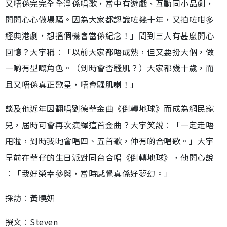
又唔係完完全全淨係唱歌，當中有遊戲、互動同小品劇，
開開心心做場騷。因為大家都認識咗幾十年，又拍咗咁多
經典港劇，想搵個機會當係紀念！」問到三人有甚麼開心
回憶？大宇稱︰「以前大家都唔成熟，但又要扮大個，做
一啲有型嘅角色。（到時會否騷肌？）大家都幾十歲，而
且又唔係真正歌星，唔會騷肌喇！」
談及他近年因翻唱劉德華金曲《倒轉地球》而成為網民寵
兒，屆時可會再次演繹這首金曲？大宇笑說︰「一定走唔
甩啦，到時我哋會唱四、五首歌，仲有啲合唱歌。」大宇
早前在華仔的生日派對同台合唱《倒轉地球》，他開心說
︰「我好榮幸參與，當時感覺真係好夢幻。」
採訪︰黃曉妍
撰文︰Steven