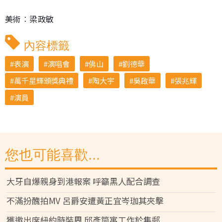
美術︰梁政敏
內容標籤
表演
演唱會
佛山
劉德華
萬千星輝頒獎典禮
陶大宇
吳啟華
張兆輝
演員
您也可能喜歡...
大牙自爆親身到港報案 呼籲黑人配合調查
不滿扮醜拍MV 呂爵安遭黃正宜岑珈其夾擊
獲邀出席紐約時裝周 邱彥筒寓工作於集郵