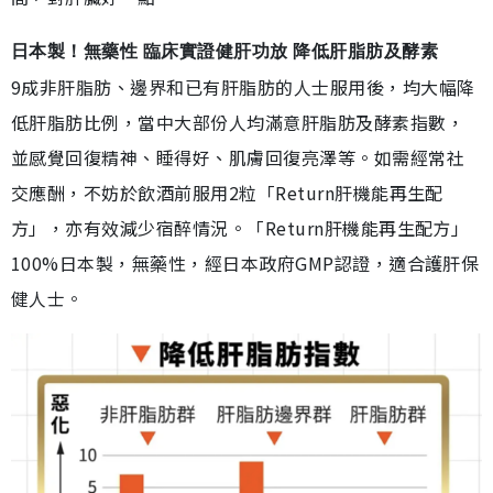
日本製！無藥性 臨床實證健肝功放 降低肝脂肪及酵素
9成非肝脂肪、邊界和已有肝脂肪的人士服用後，均大幅降
低肝脂肪比例，當中大部份人均滿意肝脂肪及酵素指數，
並感覺回復精神、睡得好、肌膚回復亮澤等。如需經常社
交應酬，不妨於飲酒前服用2粒「Return肝機能再生配
方」，亦有效減少宿醉情況。「Return肝機能再生配方」
100%日本製，無藥性，經日本政府GMP認證，適合護肝保
健人士。