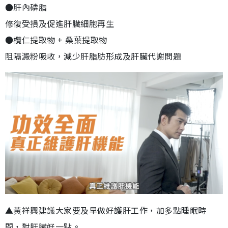
●肝內磷脂
修復受損及促進肝臟細胞再生
●欖仁提取物 + 桑葉提取物
阻隔澱粉吸收，減少肝脂肪形成及肝臟代謝問題
▲黃祥興建議大家要及早做好護肝工作，加多點睡眠時
間，對肝臟好一點。