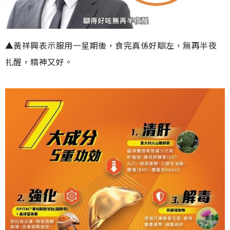
▲黃祥興表示服用一星期後，食完真係好瞓左，無再半夜
扎醒，精神又好。