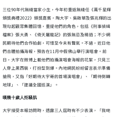
三位90年代無綫當家小生，今年初重返無綫任《萬千星輝
頒獎典禮2022》頒獎嘉賓，陶大宇、吳啟華及張兆輝的出
現勾起觀眾集體回憶，重提他們的角色，包括《刑事偵緝
檔案》張大勇、《倚天屠龍記》的張無忌及楊逍；不少網
民期待他們合作拍劇，可惜至今未有聲氣。不過，近日他
們合體拍攝海報，預告在11月中假佛山舉行演唱會。前
日，大宇在微博上載他們拍攝演唱會海報的花絮，只見三
人穿上黑西裝，打扮型到爆。內地網民紛紛留言表示準備
搶飛，又指「好期待大宇哥的首場演唱會」、「期待倒轉
地球」、「建議全國巡演」。
嘆幾十歲人拒騷肌
大宇接受本報訪問時，透露三人屆時有不少表演，「我哋