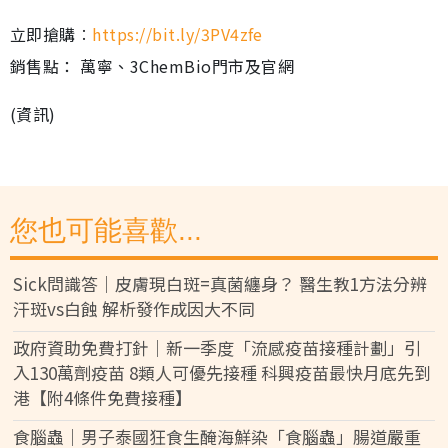
立即搶購︰
https://bit.ly/3PV4zfe
銷售點： 萬寧、3ChemBio門市及官網
(資訊)
您也可能喜歡...
Sick問識答｜皮膚現白斑=真菌纏身？ 醫生教1方法分辨
汗斑vs白蝕 解析發作成因大不同
政府資助免費打針｜新一季度「流感疫苗接種計劃」引
入130萬劑疫苗 8類人可優先接種 科興疫苗最快月底先到
港【附4條件免費接種】
食腦蟲｜男子泰國狂食生醃海鮮染「食腦蟲」腸道嚴重