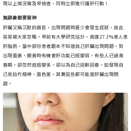
現以上情況需及早檢查，同時立即進行護肝行動！
無跡象都要留神
肝臟又稱沉默的器官，出現問題時甚少會發生症狀，故此
容易被大家忽略。早前有大學研究估計，高達27.3%港人患
肝脂肪，當中部份患者跟本不知道自己肝臟出現問題，到
出現面黃、眼黃時有機會肝功能已經變弱，有些人已過青
春期，卻忽然痘痘變多，卻以為自己逆齡回春，如發現自
己易攰冇精神、面色差，其實這些都可能是肝臟出現問
題。