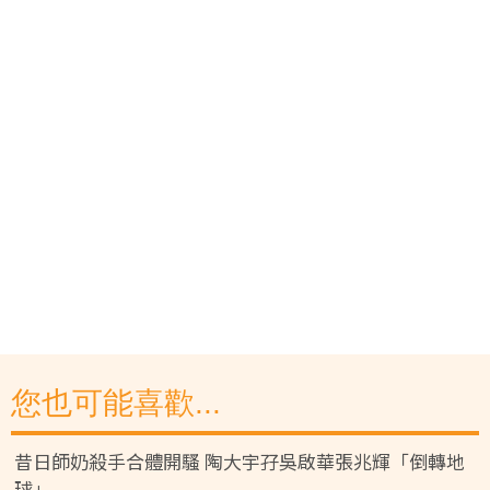
您也可能喜歡...
昔日師奶殺手合體開騷 陶大宇孖吳啟華張兆輝「倒轉地
球」