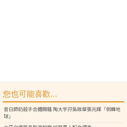
您也可能喜歡...
昔日師奶殺手合體開騷 陶大宇孖吳啟華張兆輝「倒轉地
球」