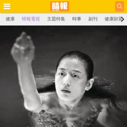
健康
晴報電視
主題特集
時事
副刊
健康財富