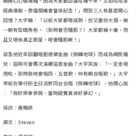
開開心心做場騷。因為大家都認識咗幾十年，又拍咗咁多
經典港劇，想搵個機會當係紀念！」問到三人有甚麼開心
回憶？大宇稱︰「以前大家都唔成熟，但又要扮大個，做
一啲有型嘅角色。（到時會否騷肌？）大家都幾十歲，而
且又唔係真正歌星，唔會騷肌喇！」
談及他近年因翻唱劉德華金曲《倒轉地球》而成為網民寵
兒，屆時可會再次演繹這首金曲？大宇笑說︰「一定走唔
甩啦，到時我哋會唱四、五首歌，仲有啲合唱歌。」大宇
早前在華仔的生日派對同台合唱《倒轉地球》，他開心說
︰「我好榮幸參與，當時感覺真係好夢幻。」
採訪︰黃曉妍
撰文︰Steven