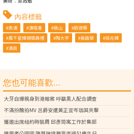
美術︰梁政敏
內容標籤
表演
演唱會
佛山
劉德華
萬千星輝頒獎典禮
陶大宇
吳啟華
張兆輝
演員
您也可能喜歡...
大牙自爆親身到港報案 呼籲黑人配合調查
不滿扮醜拍MV 呂爵安遭黃正宜岑珈其夾擊
獲邀出席紐約時裝周 邱彥筒寓工作於集郵
撇甩老公囝囝 陳慧琳排舞室度過51歲生日