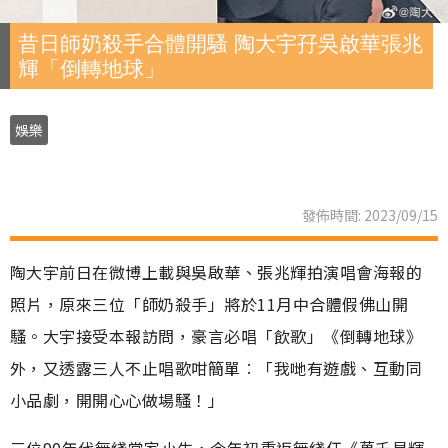
昔日師奶殺手合體開騷 陶大宇孖吳啟華張兆
輝「倒轉地球」
娛樂
發佈時間: 2023/09/15
陶大宇前日在微博上載與吳啟華、張兆輝拍演唱會海報的
照片，原來三位「師奶殺手」將於11月中合體假佛山開
騷。大宇接受本報訪問，豪言必唱「飲歌」《倒轉地球》
外，又透露三人不止唱歌咁簡單︰「我哋有遊戲、互動同
小品劇，開開心心做場騷！」
三位90年代無綫當家小生，今年初重返無綫任《萬千星輝