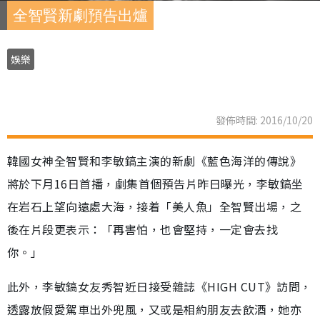
全智賢新劇預告出爐
娛樂
發佈時間: 2016/10/20
韓國女神全智賢和李敏鎬主演的新劇《藍色海洋的傳說》
將於下月16日首播，劇集首個預告片昨日曝光，李敏鎬坐
在岩石上望向遠處大海，接着「美人魚」全智賢出場，之
後在片段更表示：「再害怕，也會堅持，一定會去找
你。」
此外，李敏鎬女友秀智近日接受雜誌《HIGH CUT》訪問，
透露放假愛駕車出外兜風，又或是相約朋友去飲酒，她亦