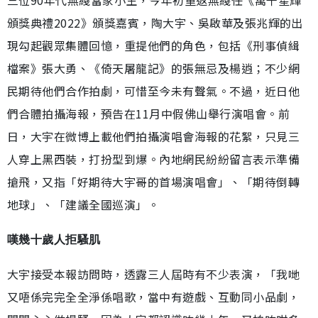
頒獎典禮2022》頒獎嘉賓，陶大宇、吳啟華及張兆輝的出
現勾起觀眾集體回憶，重提他們的角色，包括《刑事偵緝
檔案》張大勇、《倚天屠龍記》的張無忌及楊逍；不少網
民期待他們合作拍劇，可惜至今未有聲氣。不過，近日他
們合體拍攝海報，預告在11月中假佛山舉行演唱會。前
日，大宇在微博上載他們拍攝演唱會海報的花絮，只見三
人穿上黑西裝，打扮型到爆。內地網民紛紛留言表示準備
搶飛，又指「好期待大宇哥的首場演唱會」、「期待倒轉
地球」、「建議全國巡演」。
嘆幾十歲人拒騷肌
大宇接受本報訪問時，透露三人屆時有不少表演，「我哋
又唔係完完全全淨係唱歌，當中有遊戲、互動同小品劇，