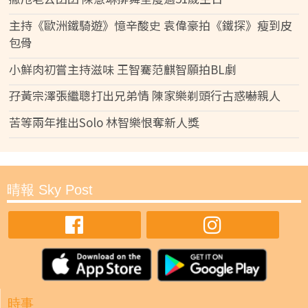
主持《歐洲鐵騎遊》憶辛酸史 袁偉豪拍《鐵探》瘦到皮
包骨
小鮮肉初嘗主持滋味 王智騫范麒智願拍BL劇
孖黃宗澤張繼聰打出兄弟情 陳家樂剃頭行古惑嚇親人
苦等兩年推出Solo 林智樂恨奪新人獎
晴報 Sky Post
時事