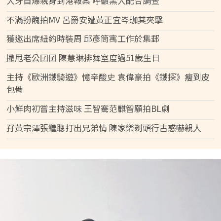
大牙自爆親身到港報案 呼籲黑人配合調查
不滿扮醜拍MV 呂爵安遭黃正宜岑珈其夾擊
獲邀出席紐約時裝周 邱彥筒寓工作於集郵
撇甩老公囝囝 陳慧琳排舞室度過51歲生日
主持《歐洲鐵騎遊》憶辛酸史 袁偉豪拍《鐵探》瘦到皮
包骨
小鮮肉初嘗主持滋味 王智騫范麒智願拍BL劇
孖黃宗澤張繼聰打出兄弟情 陳家樂剃頭行古惑嚇親人