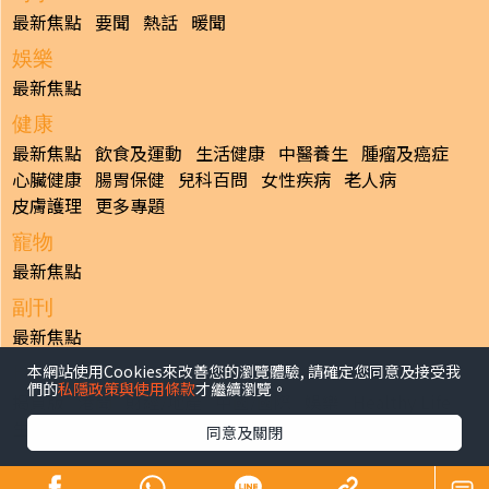
最新焦點
要聞
熱話
暖聞
娛樂
最新焦點
健康
最新焦點
飲食及運動
生活健康
中醫養生
腫瘤及癌症
心臟健康
腸胃保健
兒科百問
女性疾病
老人病
皮膚護理
更多專題
寵物
最新焦點
副刊
最新焦點
本網站使用Cookies來改善您的瀏覽體驗, 請確定您同意及接受我
日報
們的
私隱政策與使用條款
才繼續瀏覽。
揭頁版
港聞
財經/地產
中國/國際
娛樂
Healthy Life
生活副刊
親子/教育
體育
專題/人物
昔日晴報
同意及關閉
香港經濟日報版權所有©2026