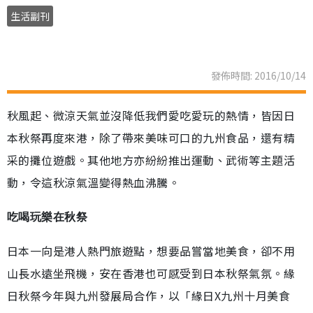
生活副刊
發佈時間: 2016/10/14
秋風起、微涼天氣並沒降低我們愛吃愛玩的熱情，皆因日
本秋祭再度來港，除了帶來美味可口的九州食品，還有精
采的攤位遊戲。其他地方亦紛紛推出運動、武術等主題活
動，令這秋涼氣溫變得熱血沸騰。
吃喝玩樂在秋祭
日本一向是港人熱門旅遊點，想要品嘗當地美食，卻不用
山長水遠坐飛機，安在香港也可感受到日本秋祭氣氛。緣
日秋祭今年與九州發展局合作，以「緣日X九州十月美食