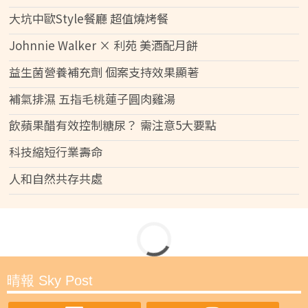
大坑中歐Style餐廳 超值燒烤餐
Johnnie Walker × 利苑 美酒配月餅
益生菌營養補充劑 個案支持效果顯著
補氣排濕 五指毛桃蓮子圓肉雞湯
飲蘋果醋有效控制糖尿？ 需注意5大要點
科技縮短行業壽命
人和自然共存共處
Chill遊英國海濱小城布萊頓
生活副刊