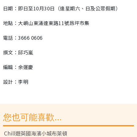
日期：即日至10月30日（逢星期六、日及公眾假期）
地點：大嶼山東涌達東路11號昂坪市集
電話：3666 0606
撰文：邱巧嵐
編輯：余運慶
設計：李明
您也可能喜歡...
Chill遊英國海濱小城布萊頓