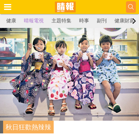
健康
晴報電視
主題特集
時事
副刊
健康財富
秋日狂歡熱辣辣