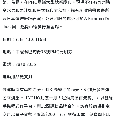
節」為題，在PMQ舉辦大型秋祭慶典。現場不僅有九州時
令水果和果汁如和熊本梨和太秋柿，還有刺激的攤位遊戲
及日本傳統舞蹈表演，愛好和服的你更可加入Kimono De
Jack團一起從中環步行至會場。
日期：即日至10月16日
地點：中環鴨巴甸街35號PMQ元創方
電話：2870 2335
運動用品激賞月
做運動沒有季節之分，特別是微涼的秋天，更加要多做運
動來燒脂。「YOHO動感十月！運動用品百元賞」，以智能
手機程式作平台，與12間運動品牌合作。訪客於商場指定
商戶以電子貨幣消費滿$200，即可獲得印章，儲齊四個印