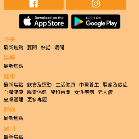
發佈時間: 2023/09/15
擁有綿長海岸綫的英國南部城市布萊頓（Brighton），是
夏日享受陽光與海灘的旅遊點。其毗鄰的七姊妹崖（Seven
Sisters Cliff），除了是不少電影、電視劇的取景地，更是
Windows 7內置的Wallpaper之一，對其景觀絕對不會感
陌生。
布萊頓距離倫敦僅一小時車程，市中心設有大型商場，但
來到南部小城，遊客們的目的都是想親親大自然，沿着海
岸遊逛，或前往South Downs National Park來一次遠足
之旅。位於國家公園內的七姊妹崖，由7座白堊斷崖組成，
恍如7個穿着白衣的女孩並肩而立，最高有175公尺，壯麗