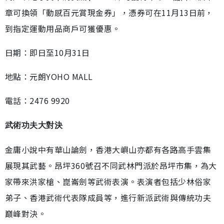
章可換領「動感百元賞現金券」，憑券可在11月13日前，
到指定運動用品商戶可獲優惠。
日期：即日至10月31日
地點：元朗YOHO MALL
電話：2476 9920
武術功夫大對決
金庸小說中有華山論劍，香港大嶼山亦都有各路高手雲集
展現其武藝。昂坪360號召不同武林門派於昂坪市集，為大
家帶來洪家槍、崑崙劍等武術表演。表演者包括少林俗家
弟子、香港武術代表隊成員等，進行新派武術與傳統功夫
巔峰對決。