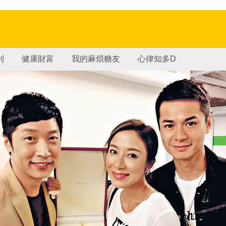
刊
健康財富
我的麻煩糖友
心律知多D