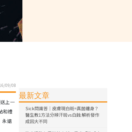
6/09/08
最新文章
地送上一
Sick問識答｜皮膚現白斑=真菌纏身？
帖和禮
醫生教1方法分辨汗斑vs白蝕 解析發作
）永遠
成因大不同