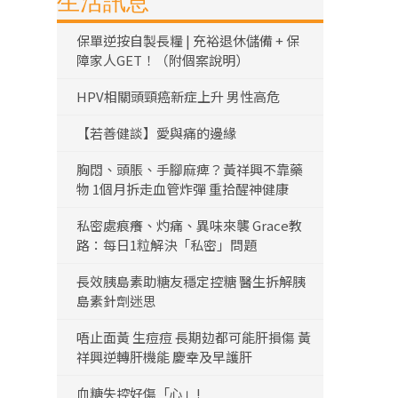
生活訊息
保單逆按自製長糧 | 充裕退休儲備 + 保
障家人GET！（附個案說明）
HPV相關頭頸癌新症上升 男性高危
【若善健談】愛與痛的邊緣
胸悶、頭脹、手腳麻痺？黃祥興不靠藥
物 1個月拆走血管炸彈 重拾醒神健康
私密處痕癢、灼痛、異味來襲 Grace教
路：每日1粒解決「私密」問題
長效胰島素助糖友穩定控糖 醫生拆解胰
島素針劑迷思
唔止面黃 生痘痘 長期攰都可能肝損傷 黃
祥興逆轉肝機能 慶幸及早護肝
血糖失控好傷「心」!