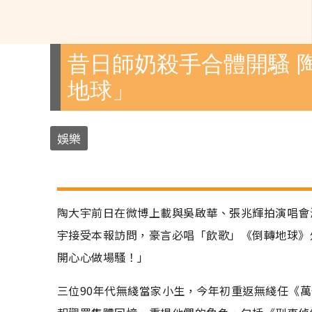
昔日師奶殺手合體開騷 
地球」
娛樂
陶大宇前日在微博上載與吳啟華、張兆輝拍演唱會
宇接受本報訪問，豪言必唱「飲歌」《倒轉地球》
開心心做場騷！」
三位90年代無綫當家小生，今年初重返無綫任《萬