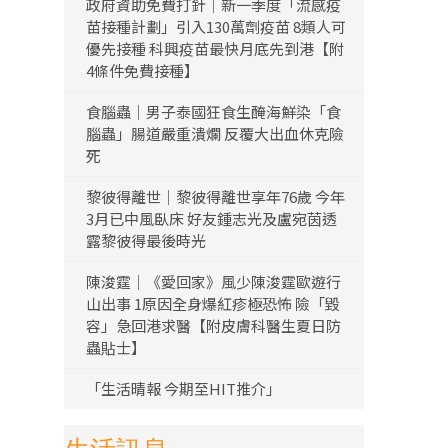
政府資助免費打針｜新一季度「流感疫
苗接種計劃」引入130萬劑疫苗 8類人可
優先接種 科興疫苗最快月底先到港【附
4條件免費接種】
食腦蟲｜男子泰國狂食生醃海鮮染「食
腦蟲」腸道嚴重潰爛 反覆大出血休克險
死
黎彼得離世｜黎彼得離世享年76歲 今年
3月已中風臥床 好友鍾志光及盧宛茵透
露黎彼得最後時光
陳浚霆｜《愛回家》風少陳浚霆歐遊行
山出事 1原因全身爆紅疹極恐怖 險「毀
容」急回港求醫【附皮膚科醫生夏日防
蟲貼士】
「生活晴報 今期至HIT推介」