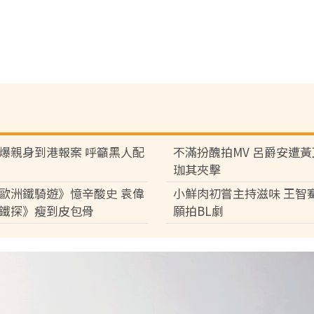
爆親身到港報案 呼籲黑人配
不滿扮醜拍MV 呂爵安遭
珈其夾擊
歐洲鐵騎遊》憶辛酸史 袁偉
小鮮肉初嘗主持滋味 王智
鐵探》瘦到皮包骨
願拍BL劇