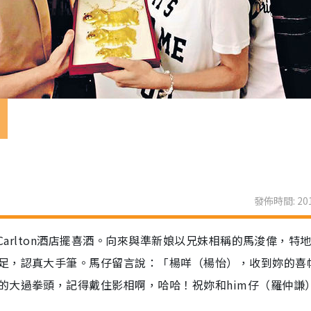
嫁
發佈時間: 201
-Carlton酒店擺喜酒。向來與準新娘以兄妹相稱的馬浚偉，特
足，認真大手筆。馬仔留言說：「楊咩（楊怡），收到妳的喜
的大過拳頭，記得戴住影相啊，哈哈！祝妳和him仔（羅仲謙