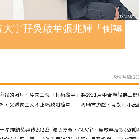
陶大宇孖吳啟華張兆輝「倒轉
發佈時間: 202
海報的照片，原來三位「師奶殺手」將於11月中合體假佛山開
外，又透露三人不止唱歌咁簡單︰「我哋有遊戲、互動同小品
千星輝頒獎典禮2022》頒獎嘉賓，陶大宇、吳啟華及張兆輝