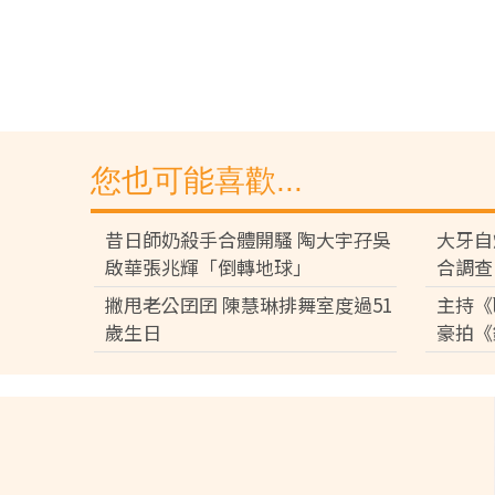
您也可能喜歡...
昔日師奶殺手合體開騷 陶大宇孖吳
大牙自
啟華張兆輝「倒轉地球」
合調查
撇甩老公囝囝 陳慧琳排舞室度過51
主持《
歲生日
豪拍《