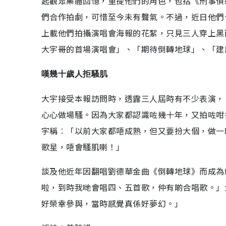
起觀眾集體回憶，重提他們的角色，包括《刑事偵
們合作拍劇，可惜至今未有聲氣。不過，近日他們
上載他們拍攝演唱會海報的花絮，只見三人穿上黑
大宇哥的首場演唱會」、「期待倒轉地球」、「建
嘆幾十歲人拒騷肌
大宇接受本報訪問時，透露三人屆時有不少表演，
心心做場騷。因為大家都認識咗幾十年，又拍咗咁
宇稱︰「以前大家都唔成熟，但又要扮大個，做一
歌星，唔會騷肌喇！」
談及他近年因翻唱劉德華金曲《倒轉地球》而成為
啦，到時我哋會唱四、五首歌，仲有啲合唱歌。」
好榮幸參與，當時感覺真係好夢幻。」