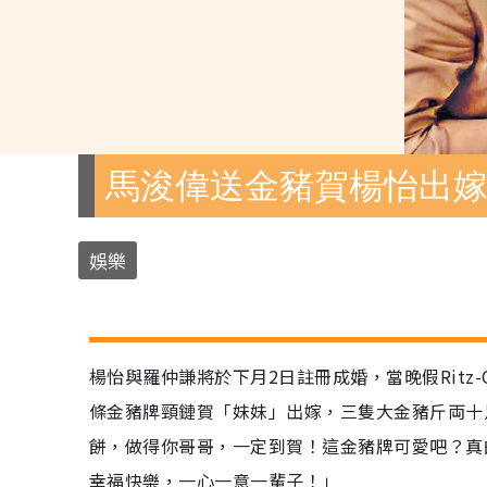
馬浚偉送金豬賀楊怡出
娛樂
楊怡與羅仲謙將於下月2日註冊成婚，當晚假Ritz
條金豬牌頸鏈賀「妹妹」出嫁，三隻大金豬斤両十
餅，做得你哥哥，一定到賀！這金豬牌可愛吧？真
幸福快樂，一心一意一輩子！」