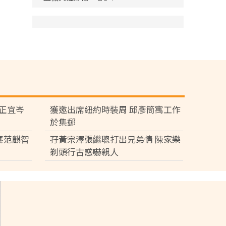
黃正宜岑
獲邀出席紐約時裝周 邱彥筒寓工作
於集郵
騫范麒智
孖黃宗澤張繼聰打出兄弟情 陳家樂
剃頭行古惑嚇親人