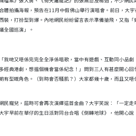
緝檔案》張大勇、《倚天屠龍記》的張無忌及楊逍；不少網民
合體拍攝海報，預告在11月中假佛山舉行演唱會。前日，大宇
西裝，打扮型到爆。內地網民紛紛留言表示準備搶飛，又指「
議全國巡演」。
「我哋又唔係完完全全淨係唱歌，當中有遊戲、互動同小品劇
多經典港劇，想搵個機會當係紀念！」問到三人有甚麼開心回
啲有型嘅角色。（到時會否騷肌？）大家都幾十歲，而且又唔
網民寵兒，屆時可會再次演繹這首金曲？大宇笑說︰「一定走
大宇早前在華仔的生日派對同台合唱《倒轉地球》，他開心說