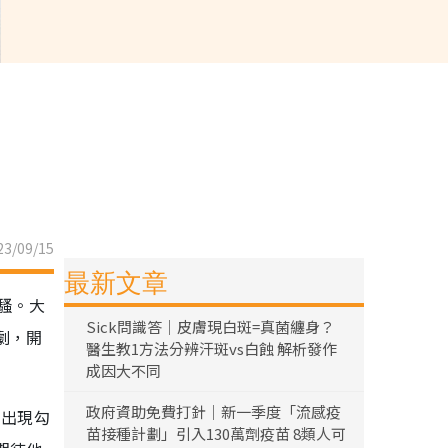
3/09/15
最新文章
騷。大
Sick問識答｜皮膚現白斑=真菌纏身？
劇，開
醫生教1方法分辨汗斑vs白蝕 解析發作
成因大不同
政府資助免費打針｜新一季度「流感疫
的出現勾
苗接種計劃」引入130萬劑疫苗 8類人可