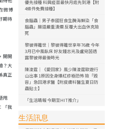
期待他
優先接種 科興疫苗最快月底先到港【附
4條件免費接種】
在微博
好期待
食腦蟲｜男子泰國狂食生醃海鮮染「食
腦蟲」腸道嚴重潰爛 反覆大出血休克險
死
黎彼得離世｜黎彼得離世享年76歲 今年
3月已中風臥床 好友鍾志光及盧宛茵透
，開開
露黎彼得最後時光
憶？大
陳浚霆｜《愛回家》風少陳浚霆歐遊行
係真正
山出事 1原因全身爆紅疹極恐怖 險「毀
容」急回港求醫【附皮膚科醫生夏日防
蟲貼士】
唔甩
「生活晴報 今期至HIT推介」
︰「我
生活訊息