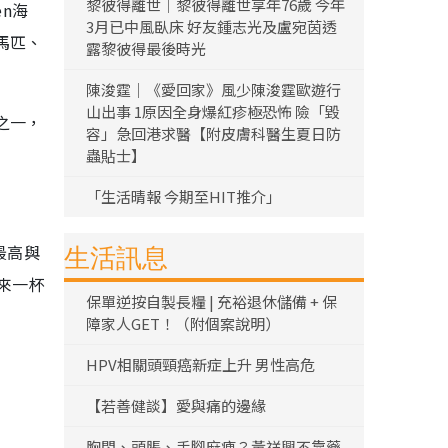
黎彼得離世｜黎彼得離世享年76歲 今年
en海
3月已中風臥床 好友鍾志光及盧宛茵透
馬匹、
露黎彼得最後時光
陳浚霆｜《愛回家》風少陳浚霆歐遊行
山出事 1原因全身爆紅疹極恐怖 險「毀
之一，
容」急回港求醫【附皮膚科醫生夏日防
蟲貼士】
「生活晴報 今期至HIT推介」
最高與
生活訊息
來一杯
保單逆按自製長糧 | 充裕退休儲備 + 保
障家人GET！（附個案說明）
HPV相關頭頸癌新症上升 男性高危
【若善健談】愛與痛的邊緣
胸悶、頭脹、手腳麻痺？黃祥興不靠藥