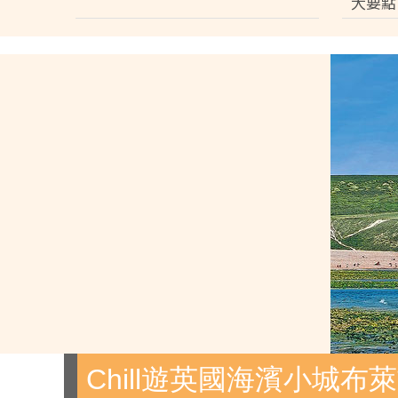
大要點
Chill遊英國海濱小城布