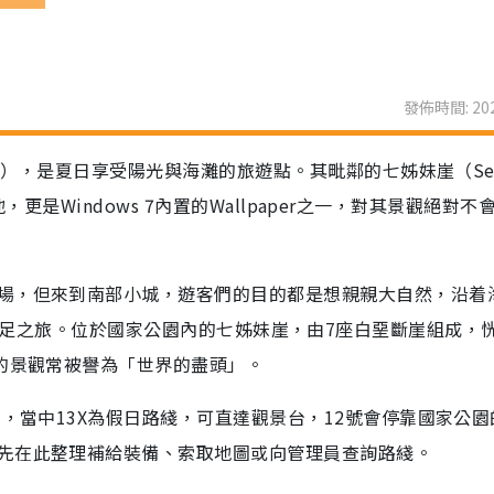
發佈時間: 202
on），是夏日享受陽光與海灘的旅遊點。其毗鄰的七姊妹崖（Sev
景地，更是Windows 7內置的Wallpaper之一，對其景觀絕對不
場，但來到南部小城，遊客們的目的都是想親親大自然，沿着
ark來一次遠足之旅。位於國家公園內的七姊妹崖，由7座白堊斷崖組成，
麗的景觀常被譽為「世界的盡頭」。
士，當中13X為假日路綫，可直達觀景台，12號會停靠國家公園
先在此整理補給裝備、索取地圖或向管理員查詢路綫。