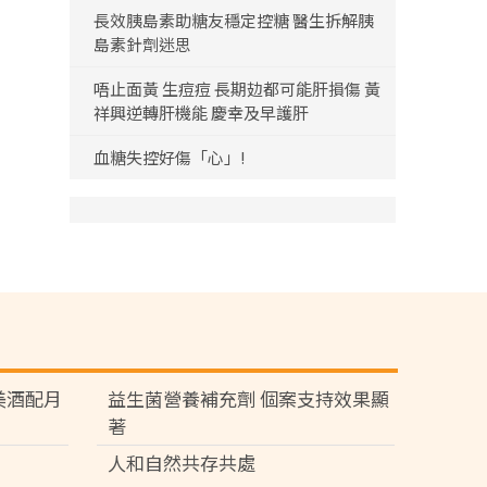
長效胰島素助糖友穩定控糖 醫生拆解胰
島素針劑迷思
唔止面黃 生痘痘 長期攰都可能肝損傷 黃
祥興逆轉肝機能 慶幸及早護肝
血糖失控好傷「心」!
苑 美酒配月
益生菌營養補充劑 個案支持效果顯
著
人和自然共存共處