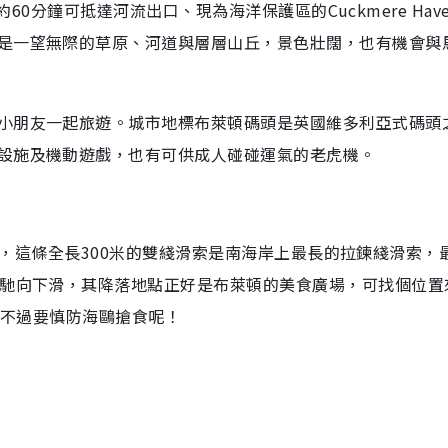
，約60分鐘可抵達河流出口、現為海洋保護區的Cuckmere Hav
是一望無際的草原、河道與層層山丘，景色壯闊，也有機會與
小朋友一起旅遊。城市地標布萊頓碼頭是英國維多利亞式碼頭
設施及機動遊戲，也有可供成人碰碰運氣的老虎機。
ip），這條全長300米的雙綫滑索是南海岸上最長的拉鍊綫滑索，
飛馳向下滑，其降落地點正好是布萊頓的美食廣場，可找個位置
，不過要慎防海鷗搶食呢！