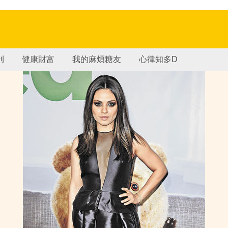
刊
健康財富
我的麻煩糖友
心律知多D