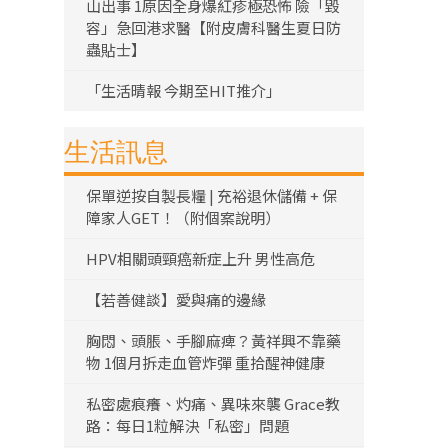
山出事 1原因全身爆紅疹極恐怖 險「毀
容」急回港求醫【附皮膚科醫生夏日防
蟲貼士】
「生活晴報 今期至HIT推介」
生活訊息
保單逆按自製長糧 | 充裕退休儲備 + 保
障家人GET！（附個案說明）
HPV相關頭頸癌新症上升 男性高危
【若善健談】愛與痛的邊緣
胸悶、頭脹、手腳麻痺？黃祥興不靠藥
物 1個月拆走血管炸彈 重拾醒神健康
私密處痕癢、灼痛、異味來襲 Grace教
路：每日1粒解決「私密」問題