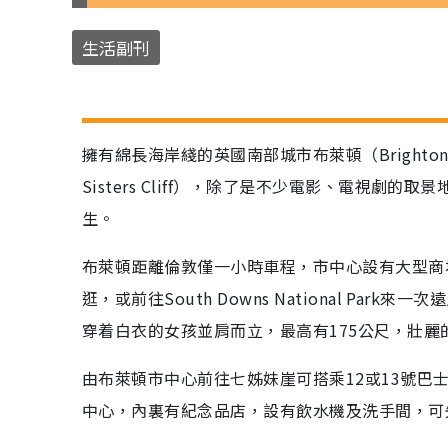
生活副刊
擁有綿長海岸綫的英國南部城市布萊頓（Bright
Sisters Cliff），除了是不少電影、電視劇的取
生。
布萊頓距離倫敦僅一小時車程，市中心設有大型商
逛，或前往South Downs National P
穿着白衣的女孩並肩而立，最高有175公尺，壯
由布萊頓市中心前往七姊妹崖可搭乘12或13號巴
中心，內裏有紀念品店，設有飲水機及洗手間，可