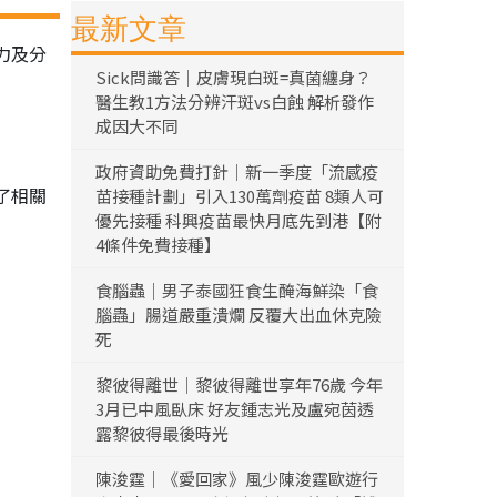
最新文章
力及分
Sick問識答｜皮膚現白斑=真菌纏身？
醫生教1方法分辨汗斑vs白蝕 解析發作
成因大不同
政府資助免費打針｜新一季度「流感疫
了相關
苗接種計劃」引入130萬劑疫苗 8類人可
優先接種 科興疫苗最快月底先到港【附
4條件免費接種】
食腦蟲｜男子泰國狂食生醃海鮮染「食
腦蟲」腸道嚴重潰爛 反覆大出血休克險
死
黎彼得離世｜黎彼得離世享年76歲 今年
3月已中風臥床 好友鍾志光及盧宛茵透
露黎彼得最後時光
陳浚霆｜《愛回家》風少陳浚霆歐遊行