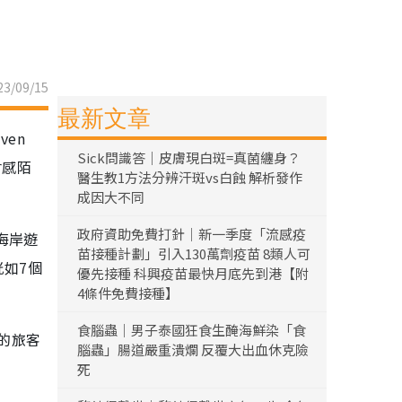
3/09/15
最新文章
en
Sick問識答｜皮膚現白斑=真菌纏身？
會感陌
醫生教1方法分辨汗斑vs白蝕 解析發作
成因大不同
政府資助免費打針｜新一季度「流感疫
海岸遊
苗接種計劃」引入130萬劑疫苗 8類人可
恍如7個
優先接種 科興疫苗最快月底先到港【附
4條件免費接種】
食腦蟲｜男子泰國狂食生醃海鮮染「食
的旅客
腦蟲」腸道嚴重潰爛 反覆大出血休克險
死