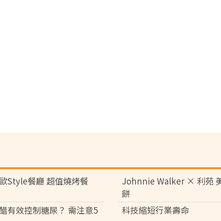
歐Style餐廳 超值燒烤餐
Johnnie Walker × 利
餅
醋有效控制糖尿？ 需注意5
科技縮短行業壽命