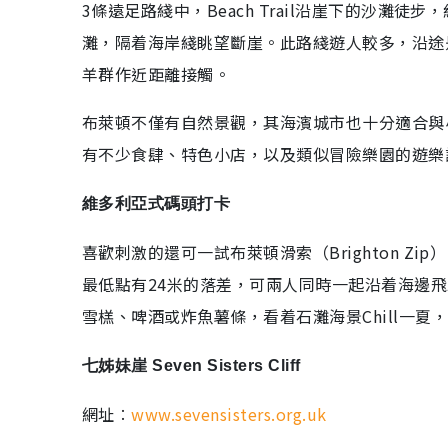
3條遠足路綫中，Beach Trail沿崖下的沙灘徒步
灘，隔着海岸綫眺望斷崖。此路綫遊人較多，沿途
羊群作近距離接觸。
布萊頓不僅有自然景觀，其海濱城市也十分適合與
有不少食肆、特色小店，以及類似冒險樂園的遊樂
維多利亞式碼頭打卡
喜歡刺激的還可一試布萊頓滑索（Brighton Z
最低點有24米的落差，可兩人同時一起沿着海邊
雪榚、啤酒或炸魚薯條，看着石灘海景Chill一夏
七姊妹崖 Seven Sisters Cliff
網址︰
www.sevensisters.org.uk