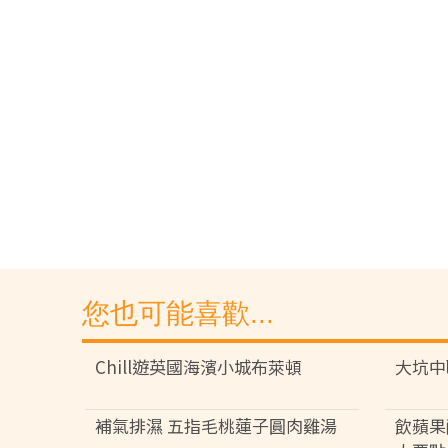
您也可能喜歡...
Chill遊英國海濱小城布萊頓
大坑中
補氣排濕 五指毛桃蓮子圓肉雞湯
飲蘋果