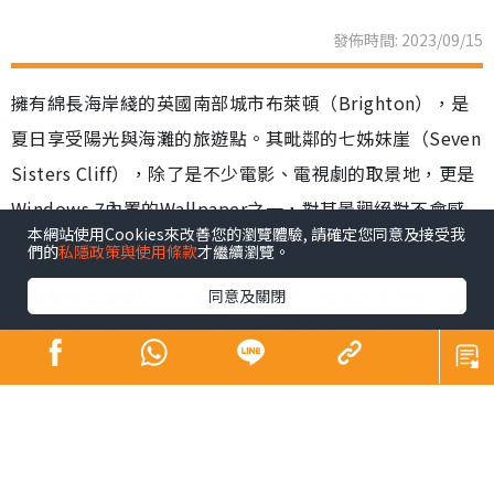
發佈時間: 2023/09/15
擁有綿長海岸綫的英國南部城市布萊頓（Brighton），是
夏日享受陽光與海灘的旅遊點。其毗鄰的七姊妹崖（Seven
Sisters Cliff），除了是不少電影、電視劇的取景地，更是
Windows 7內置的Wallpaper之一，對其景觀絕對不會感
本網站使用Cookies來改善您的瀏覽體驗, 請確定您同意及接受我
陌生。
們的
私隱政策與使用條款
才繼續瀏覽。
布萊頓距離倫敦僅一小時車程，市中心設有大型商場，但
同意及關閉
來到南部小城，遊客們的目的都是想親親大自然，沿着海
岸遊逛，或前往South Downs National Park來一次遠足
之旅。位於國家公園內的七姊妹崖，由7座白堊斷崖組成，
恍如7個穿着白衣的女孩並肩而立，最高有175公尺，壯麗
的景觀常被譽為「世界的盡頭」。