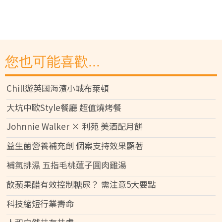
您也可能喜歡...
Chill遊英國海濱小城布萊頓
大坑中歐Style餐廳 超值燒烤餐
Johnnie Walker × 利苑 美酒配月餅
益生菌營養補充劑 個案支持效果顯著
補氣排濕 五指毛桃蓮子圓肉雞湯
飲蘋果醋有效控制糖尿？ 需注意5大要點
科技縮短行業壽命