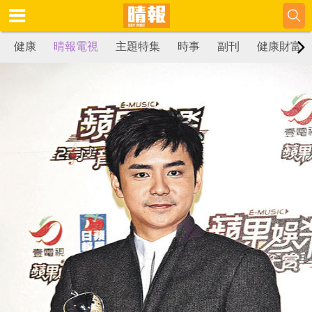
健康
晴報電視
主題特集
時事
副刊
健康財富