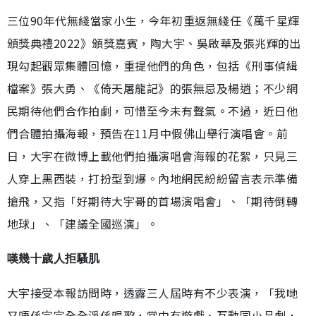
三位90年代無綫當家小生，今年初重返無綫任《萬千星輝
頒獎典禮2022》頒獎嘉賓，陶大宇、吳啟華及張兆輝的出
現勾起觀眾集體回憶，重提他們的角色，包括《刑事偵緝
檔案》張大勇、《倚天屠龍記》的張無忌及楊逍；不少網
民期待他們合作拍劇，可惜至今未有聲氣。不過，近日他
們合體拍攝海報，預告在11月中假佛山舉行演唱會。前
日，大宇在微博上載他們拍攝演唱會海報的花絮，只見三
人穿上黑西裝，打扮型到爆。內地網民紛紛留言表示準備
搶飛，又指「好期待大宇哥的首場演唱會」、「期待倒轉
地球」、「建議全國巡演」。
嘆幾十歲人拒騷肌
大宇接受本報訪問時，透露三人屆時有不少表演，「我哋
又唔係完完全全淨係唱歌，當中有遊戲、互動同小品劇，