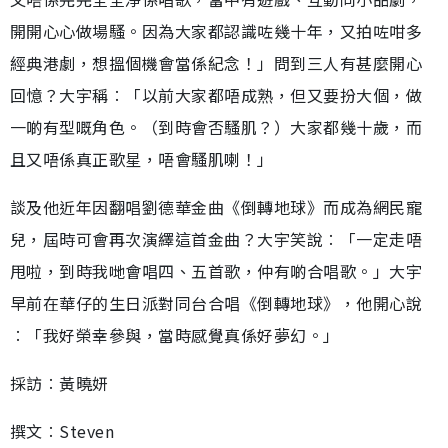
開開心心做場騷。因為大家都認識咗幾十年，又拍咗咁多
經典港劇，想搵個機會當係紀念！」問到三人有甚麼開心
回憶？大宇稱︰「以前大家都唔成熟，但又要扮大個，做
一啲有型嘅角色。（到時會否騷肌？）大家都幾十歲，而
且又唔係真正歌星，唔會騷肌喇！」
談及他近年因翻唱劉德華金曲《倒轉地球》而成為網民寵
兒，屆時可會再次演繹這首金曲？大宇笑說︰「一定走唔
甩啦，到時我哋會唱四、五首歌，仲有啲合唱歌。」大宇
早前在華仔的生日派對同台合唱《倒轉地球》，他開心說
︰「我好榮幸參與，當時感覺真係好夢幻。」
採訪︰黃曉妍
撰文︰Steven