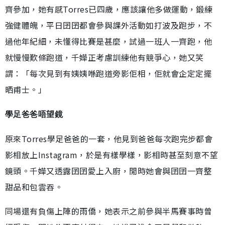
齊參加，她有感Torres已四歲，應該讓他多做運動，鍛練
強健體魄，平日囝囝都會參與課外活動如打波及跑步，不
過他年紀細，未懂得比賽是甚麼，試過一班人一齊跑，他
就慢慢歎條跑道，千嬅正考慮訓練他有競爭心，她又笑
謂：「每次見到有姨姨喺跑道旁影佢相，佢就會企定定擺
晒甫士。」
學足爸爸唔望鏡
原來Torres學足爸爸的一套，他見到爸爸每次跑完步都會
影相放上Instagram，於是有樣學樣，影相時甚至刻意不望
鏡頭。千嬅又透露囝囝愛上入廚，閒時她會與囝囝一齊整
甜品和包雲吞。
同場還有負傷上陣的雨僑，她表示之前參與半馬賽事時曾