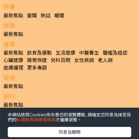
時事
最新焦點
要聞
熱話
暖聞
娛樂
最新焦點
健康
最新焦點
飲食及運動
生活健康
中醫養生
腫瘤及癌症
心臟健康
腸胃保健
兒科百問
女性疾病
老人病
皮膚護理
更多專題
寵物
最新焦點
副刊
最新焦點
本網站使用Cookies來改善您的瀏覽體驗, 請確定您同意及接受我
日報
們的
私隱政策與使用條款
才繼續瀏覽。
揭頁版
港聞
財經/地產
中國/國際
娛樂
Healthy Life
生活副刊
親子/教育
體育
專題/人物
昔日晴報
同意及關閉