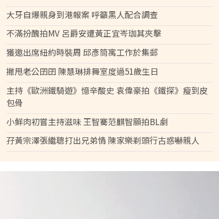
大牙自爆親身到港報案 呼籲黑人配合調查
不滿扮醜拍MV 呂爵安遭黃正宜岑珈其夾擊
獲邀出席紐約時裝周 邱彥筒寓工作於集郵
撇甩老公囝囝 陳慧琳排舞室度過51歲生日
主持《歐洲鐵騎遊》憶辛酸史 袁偉豪拍《鐵探》瘦到皮
包骨
小鮮肉初嘗主持滋味 王智騫范麒智願拍BL劇
孖黃宗澤張繼聰打出兄弟情 陳家樂剃頭行古惑嚇親人