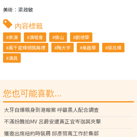
美術︰梁政敏
內容標籤
表演
演唱會
佛山
劉德華
萬千星輝頒獎典禮
陶大宇
吳啟華
張兆輝
演員
您也可能喜歡...
大牙自爆親身到港報案 呼籲黑人配合調查
不滿扮醜拍MV 呂爵安遭黃正宜岑珈其夾擊
獲邀出席紐約時裝周 邱彥筒寓工作於集郵