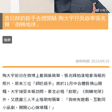
昔日師奶殺手合體開騷 陶大宇孖吳啟華張兆
輝「倒轉地球」
娛樂
發佈時間: 2023/09/15
陶大宇前日在微博上載與吳啟華、張兆輝拍演唱會海報的
照片，原來三位「師奶殺手」將於11月中合體假佛山開
騷。大宇接受本報訪問，豪言必唱「飲歌」《倒轉地球》
外，又透露三人不止唱歌咁簡單︰「我哋有遊戲、互動同
小品劇，開開心心做場騷！」