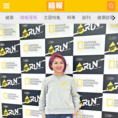
健康
晴報電視
主題特集
時事
副刊
健康財富