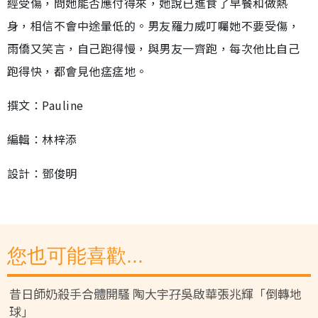
經受傷，問她能否應付得來，她說已進食了早餐和做熱
身，相信不會中途暈低的。男友羅力威叮囑她不要受傷，
雨僑又笑言，自己跑得慢，與男友一齊跑，每次他比自己
跑得快，都會見他𤷪𤷪地。
撰文：Pauline
編輯：林梓添
設計：鄧俊明
您也可能喜歡...
昔日師奶殺手合體開騷 陶大宇孖吳啟華張兆輝「倒轉地
球」