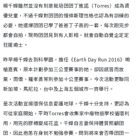
楊千嬅雖然並沒有刻意栽培囝囝丁進諾（Torres）成為資
優兒童，不過千嬅對囝囝的慢條斯理性格也認為有訓練的
必要，她還爆囝囝已學了爸爸丁子高的一套，每次跑完步
都會自拍，現時囝囝見到有人影相，就會自動自覺企定定
狂擺甫士。
昨早楊千嬅去到科學園，擔任《Earth Day Run 2016》鳴
槍嘉賓，原本計劃參加三公里賽事的她，卻因感冒而放
棄，雨僑、羅孝勇等則參加十公里賽事，今次活動更聯同
新加坡、馬尼拉、台中及上海五個城市一齊舉行。
是次活動宣揚環保信息愛護地球，千嬅十分支持，更認為
可從家庭開始，平時Torres會收集家中廢物返學校循環利
用，用完的膠樽變成花盆。千嬅自言要保持體質照顧囝
囝，因此抱恙在身就不勉強參賽，問到將來會否帶囝囝一