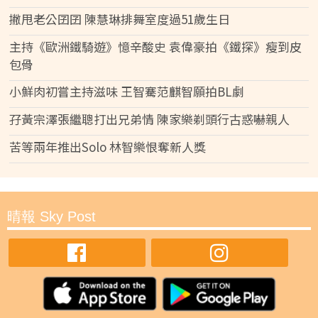
撇甩老公囝囝 陳慧琳排舞室度過51歲生日
主持《歐洲鐵騎遊》憶辛酸史 袁偉豪拍《鐵探》瘦到皮
包骨
小鮮肉初嘗主持滋味 王智騫范麒智願拍BL劇
孖黃宗澤張繼聰打出兄弟情 陳家樂剃頭行古惑嚇親人
苦等兩年推出Solo 林智樂恨奪新人獎
晴報 Sky Post