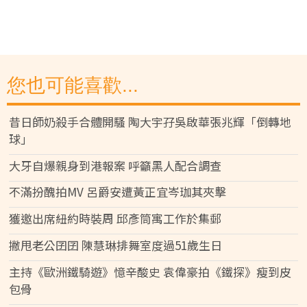
您也可能喜歡...
昔日師奶殺手合體開騷 陶大宇孖吳啟華張兆輝「倒轉地
球」
大牙自爆親身到港報案 呼籲黑人配合調查
不滿扮醜拍MV 呂爵安遭黃正宜岑珈其夾擊
獲邀出席紐約時裝周 邱彥筒寓工作於集郵
撇甩老公囝囝 陳慧琳排舞室度過51歲生日
主持《歐洲鐵騎遊》憶辛酸史 袁偉豪拍《鐵探》瘦到皮
包骨