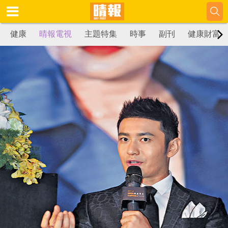
健康
晴報電視
主題特集
時事
副刊
健康財富