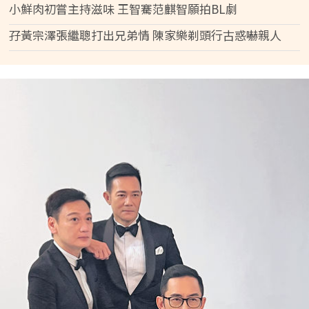
小鮮肉初嘗主持滋味 王智騫范麒智願拍BL劇
孖黃宗澤張繼聰打出兄弟情 陳家樂剃頭行古惑嚇親人