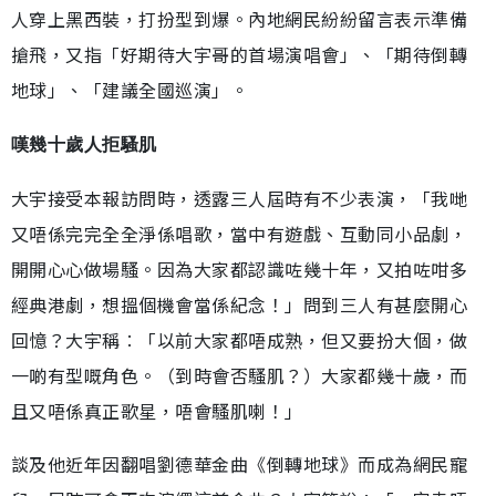
人穿上黑西裝，打扮型到爆。內地網民紛紛留言表示準備
搶飛，又指「好期待大宇哥的首場演唱會」、「期待倒轉
地球」、「建議全國巡演」。
嘆幾十歲人拒騷肌
大宇接受本報訪問時，透露三人屆時有不少表演，「我哋
又唔係完完全全淨係唱歌，當中有遊戲、互動同小品劇，
開開心心做場騷。因為大家都認識咗幾十年，又拍咗咁多
經典港劇，想搵個機會當係紀念！」問到三人有甚麼開心
回憶？大宇稱︰「以前大家都唔成熟，但又要扮大個，做
一啲有型嘅角色。（到時會否騷肌？）大家都幾十歲，而
且又唔係真正歌星，唔會騷肌喇！」
談及他近年因翻唱劉德華金曲《倒轉地球》而成為網民寵