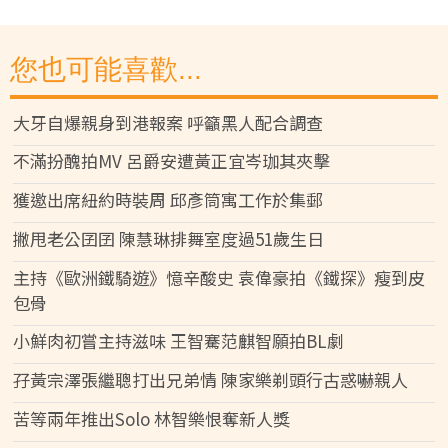
您也可能喜歡...
大牙自爆親身到港報案 呼籲黑人配合調查
不滿扮醜拍MV 呂爵安遭黃正宜岑珈其夾擊
獲邀出席紐約時裝周 邱彥筒寓工作於集郵
撇甩老公囝囝 陳慧琳排舞室度過51歲生日
主持《歐洲鐵騎遊》憶辛酸史 袁偉豪拍《鐵探》瘦到皮
包骨
小鮮肉初嘗主持滋味 王智騫范麒智願拍BL劇
孖黃宗澤張繼聰打出兄弟情 陳家樂剃頭行古惑嚇親人
苦等兩年推出Solo 林智樂恨奪新人獎