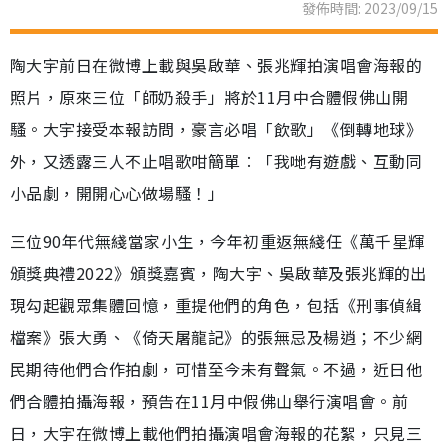
發佈時間: 2023/09/15
陶大宇前日在微博上載與吳啟華、張兆輝拍演唱會海報的
照片，原來三位「師奶殺手」將於11月中合體假佛山開
騷。大宇接受本報訪問，豪言必唱「飲歌」《倒轉地球》
外，又透露三人不止唱歌咁簡單︰「我哋有遊戲、互動同
小品劇，開開心心做場騷！」
三位90年代無綫當家小生，今年初重返無綫任《萬千星輝
頒獎典禮2022》頒獎嘉賓，陶大宇、吳啟華及張兆輝的出
現勾起觀眾集體回憶，重提他們的角色，包括《刑事偵緝
檔案》張大勇、《倚天屠龍記》的張無忌及楊逍；不少網
民期待他們合作拍劇，可惜至今未有聲氣。不過，近日他
們合體拍攝海報，預告在11月中假佛山舉行演唱會。前
日，大宇在微博上載他們拍攝演唱會海報的花絮，只見三