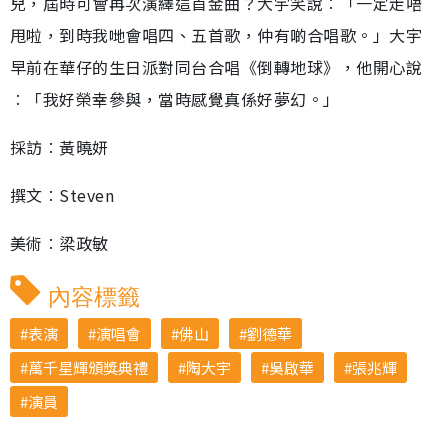
兒，屆時可會再次演繹這首金曲？大宇笑說︰「一定走唔
甩啦，到時我哋會唱四、五首歌，仲有啲合唱歌。」大宇
早前在華仔的生日派對同台合唱《倒轉地球》，他開心說
︰「我好榮幸參與，當時感覺真係好夢幻。」
採訪︰黃曉妍
撰文︰Steven
美術︰梁政敏
內容標籤
表演
演唱會
佛山
劉德華
萬千星輝頒獎典禮
陶大宇
吳啟華
張兆輝
演員