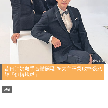
昔日師奶殺手合體開騷 陶大宇孖吳啟華張兆
輝「倒轉地球」
娛樂