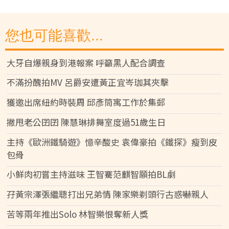
您也可能喜歡...
大牙自爆親身到港報案 呼籲黑人配合調查
不滿扮醜拍MV 呂爵安遭黃正宜岑珈其夾擊
獲邀出席紐約時裝周 邱彥筒寓工作於集郵
撇甩老公囝囝 陳慧琳排舞室度過51歲生日
主持《歐洲鐵騎遊》憶辛酸史 袁偉豪拍《鐵探》瘦到皮
包骨
小鮮肉初嘗主持滋味 王智騫范麒智願拍BL劇
孖黃宗澤張繼聰打出兄弟情 陳家樂剃頭行古惑嚇親人
苦等兩年推出Solo 林智樂恨奪新人獎