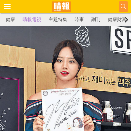
健康
晴報電視
主題特集
時事
副刊
健康財富