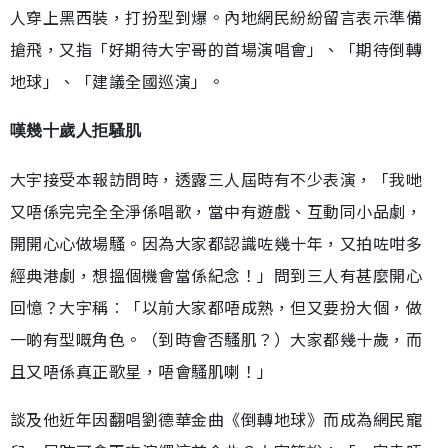
人穿上黑西裝，打扮型到爆。內地網民紛紛留言表示準備
搶飛，又指「好期待大宇哥的首場演唱會」、「期待倒轉
地球」、「建議全國巡演」。
嘆幾十歲人拒騷肌
大宇接受本報訪問時，透露三人屆時有不少表演，「我哋
又唔係完完全全淨係唱歌，當中有遊戲、互動同小品劇，
開開心心做場騷。因為大家都認識咗幾十年，又拍咗咁多
經典港劇，想搵個機會當係紀念！」問到三人有甚麼開心
回憶？大宇稱︰「以前大家都唔成熟，但又要扮大個，做
一啲有型嘅角色。（到時會否騷肌？）大家都幾十歲，而
且又唔係真正歌星，唔會騷肌喇！」
談及他近年因翻唱劉德華金曲《倒轉地球》而成為網民寵