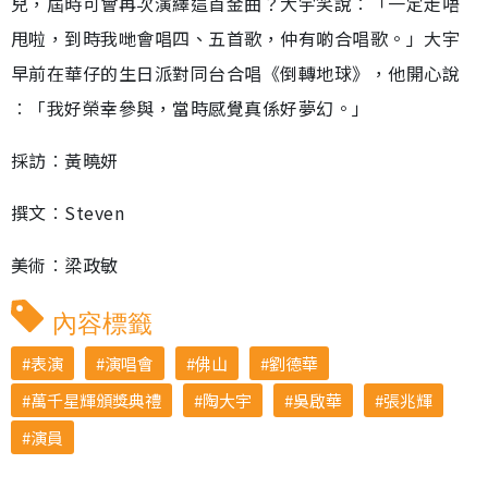
兒，屆時可會再次演繹這首金曲？大宇笑說︰「一定走唔
甩啦，到時我哋會唱四、五首歌，仲有啲合唱歌。」大宇
早前在華仔的生日派對同台合唱《倒轉地球》，他開心說
︰「我好榮幸參與，當時感覺真係好夢幻。」
採訪︰黃曉妍
撰文︰Steven
美術︰梁政敏
內容標籤
表演
演唱會
佛山
劉德華
萬千星輝頒獎典禮
陶大宇
吳啟華
張兆輝
演員