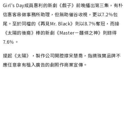
Girl's Day成員惠利的新劇《戲子》前晚播出第三集，有朴
信惠客串做事務所助理，但無助催谷收視，更以7.2％包
尾。至於同檔的《再見Mr. Black》則以8.7％奪冠，而接
《太陽的後裔》棒的新劇《Master－麵條之神》則錄得
7.6％。
提起《太陽》，製作公司開腔撑宋慧喬，指摘珠寶品牌不
應任意拿有植入廣告的劇照作商業宣傳。