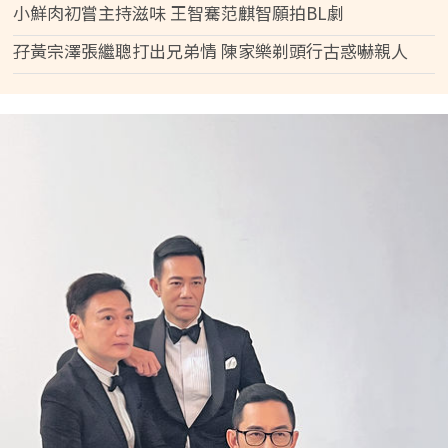
小鮮肉初嘗主持滋味 王智騫范麒智願拍BL劇
孖黃宗澤張繼聰打出兄弟情 陳家樂剃頭行古惑嚇親人