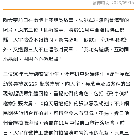
發佈時間: 2023/09/15
陶大宇前日在微博上載與吳啟華、張兆輝拍演唱會海報的
照片，原來三位「師奶殺手」將於11月中合體假佛山開
騷。大宇接受本報訪問，豪言必唱「飲歌」《倒轉地球》
外，又透露三人不止唱歌咁簡單︰「我哋有遊戲、互動同
小品劇，開開心心做場騷！」
三位90年代無綫當家小生，今年初重返無綫任《萬千星輝
頒獎典禮2022》頒獎嘉賓，陶大宇、吳啟華及張兆輝的出
現勾起觀眾集體回憶，重提他們的角色，包括《刑事偵緝
檔案》張大勇、《倚天屠龍記》的張無忌及楊逍；不少網
民期待他們合作拍劇，可惜至今未有聲氣。不過，近日他
們合體拍攝海報，預告在11月中假佛山舉行演唱會。前
日，大宇在微博上載他們拍攝演唱會海報的花絮，只見三