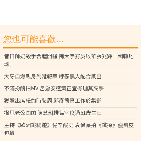
您也可能喜歡...
昔日師奶殺手合體開騷 陶大宇孖吳啟華張兆輝「倒轉地
球」
大牙自爆親身到港報案 呼籲黑人配合調查
不滿扮醜拍MV 呂爵安遭黃正宜岑珈其夾擊
獲邀出席紐約時裝周 邱彥筒寓工作於集郵
撇甩老公囝囝 陳慧琳排舞室度過51歲生日
主持《歐洲鐵騎遊》憶辛酸史 袁偉豪拍《鐵探》瘦到皮
包骨