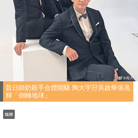
昔日師奶殺手合體開騷 陶大宇孖吳啟華張兆
輝「倒轉地球」
娛樂