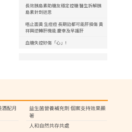
長效胰島素助糖友穩定控糖 醫生拆解胰
島素針劑迷思
唔止面黃 生痘痘 長期攰都可能肝損傷 黃
祥興逆轉肝機能 慶幸及早護肝
血糖失控好傷「心」!
苑 美酒配月
益生菌營養補充劑 個案支持效果顯
著
人和自然共存共處