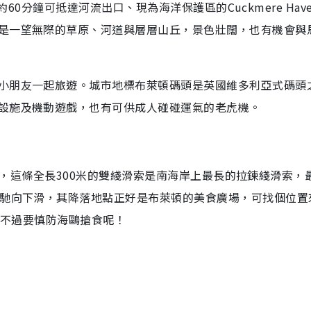
，約60分鐘可抵達河流出口、現為海洋保護區的Cuckmere Hav
是一望無際的草原、河道與層層山丘，景色壯闊，也有機會與
小朋友一起旅遊。城市地標布萊頓碼頭是英國維多利亞式碼頭
設施及機動遊戲，也有可供成人碰碰運氣的老虎機。
ip），這條全長300米的雙綫滑索是南海岸上最長的拉鍊綫滑索，
飛馳向下滑，其降落地點正好是布萊頓的美食廣場，可找個位置
，不過要慎防海鷗搶食呢！