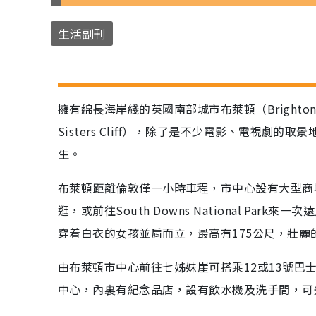
生活副刊
擁有綿長海岸綫的英國南部城市布萊頓（Bright
Sisters Cliff），除了是不少電影、電視劇的取
生。
布萊頓距離倫敦僅一小時車程，市中心設有大型商
逛，或前往South Downs National P
穿着白衣的女孩並肩而立，最高有175公尺，壯
由布萊頓市中心前往七姊妹崖可搭乘12或13號巴
中心，內裏有紀念品店，設有飲水機及洗手間，可