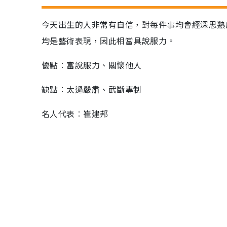
今天出生的人非常有自信，對每件事均會經深思熟
均是藝術表現，因此相當具說服力。
優點︰富說服力、關懷他人
缺點︰太過嚴肅、武斷專制
名人代表︰崔建邦