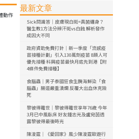
最新文章
體動作
Sick問識答｜皮膚現白斑=真菌纏身？
醫生教1方法分辨汗斑vs白蝕 解析發作
成因大不同
政府資助免費打針｜新一季度「流感疫
苗接種計劃」引入130萬劑疫苗 8類人可
優先接種 科興疫苗最快月底先到港【附
4條件免費接種】
食腦蟲｜男子泰國狂食生醃海鮮染「食
腦蟲」腸道嚴重潰爛 反覆大出血休克險
死
黎彼得離世｜黎彼得離世享年76歲 今年
3月已中風臥床 好友鍾志光及盧宛茵透
露黎彼得最後時光
陳浚霆｜《愛回家》風少陳浚霆歐遊行