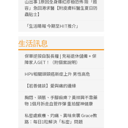
山出事 1原因全身爆紅疹極恐怖 險「毀
容」急回港求醫【附皮膚科醫生夏日防
蟲貼士】
「生活晴報 今期至HIT推介」
生活訊息
保單逆按自製長糧 | 充裕退休儲備 + 保
障家人GET！（附個案說明）
HPV相關頭頸癌新症上升 男性高危
【若善健談】愛與痛的邊緣
胸悶、頭脹、手腳麻痺？黃祥興不靠藥
物 1個月拆走血管炸彈 重拾醒神健康
私密處痕癢、灼痛、異味來襲 Grace教
路：每日1粒解決「私密」問題