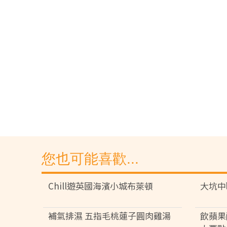
您也可能喜歡...
Chill遊英國海濱小城布萊頓
大坑中
補氣排濕 五指毛桃蓮子圓肉雞湯
飲蘋果