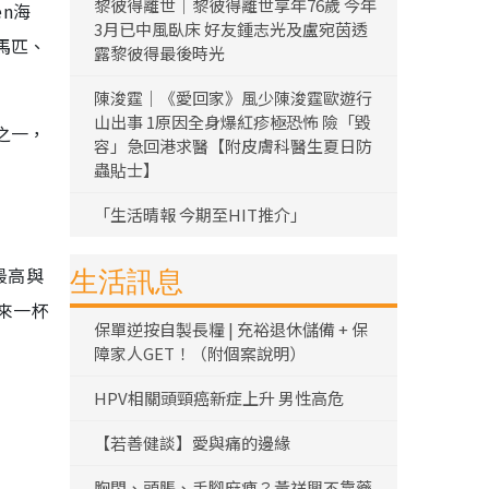
黎彼得離世｜黎彼得離世享年76歲 今年
en海
3月已中風臥床 好友鍾志光及盧宛茵透
馬匹、
露黎彼得最後時光
陳浚霆｜《愛回家》風少陳浚霆歐遊行
山出事 1原因全身爆紅疹極恐怖 險「毀
之一，
容」急回港求醫【附皮膚科醫生夏日防
蟲貼士】
「生活晴報 今期至HIT推介」
最高與
生活訊息
來一杯
保單逆按自製長糧 | 充裕退休儲備 + 保
障家人GET！（附個案說明）
HPV相關頭頸癌新症上升 男性高危
【若善健談】愛與痛的邊緣
胸悶、頭脹、手腳麻痺？黃祥興不靠藥