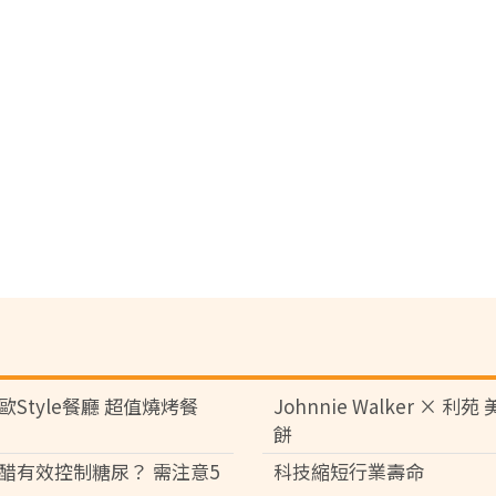
歐Style餐廳 超值燒烤餐
Johnnie Walker × 利
餅
醋有效控制糖尿？ 需注意5
科技縮短行業壽命