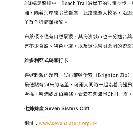
3條遠足路綫中，Beach Trail沿崖下的沙灘徒步
灘，隔着海岸綫眺望斷崖。此路綫遊人較多，沿途
羊群作近距離接觸。
布萊頓不僅有自然景觀，其海濱城市也十分適合與
有不少食肆、特色小店，以及類似冒險樂園的遊樂
維多利亞式碼頭打卡
喜歡刺激的還可一試布萊頓滑索（Brighton Z
最低點有24米的落差，可兩人同時一起沿着海邊
雪榚、啤酒或炸魚薯條，看着石灘海景Chill一夏
七姊妹崖 Seven Sisters Cliff
網址︰
www.sevensisters.org.uk