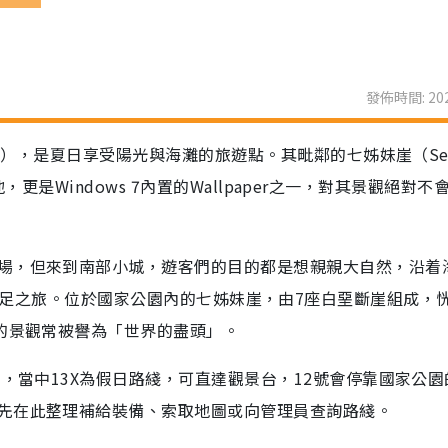
發佈時間: 202
on），是夏日享受陽光與海灘的旅遊點。其毗鄰的七姊妹崖（Sev
景地，更是Windows 7內置的Wallpaper之一，對其景觀絕對不
場，但來到南部小城，遊客們的目的都是想親親大自然，沿着
ark來一次遠足之旅。位於國家公園內的七姊妹崖，由7座白堊斷崖組成，
麗的景觀常被譽為「世界的盡頭」。
士，當中13X為假日路綫，可直達觀景台，12號會停靠國家公園
先在此整理補給裝備、索取地圖或向管理員查詢路綫。