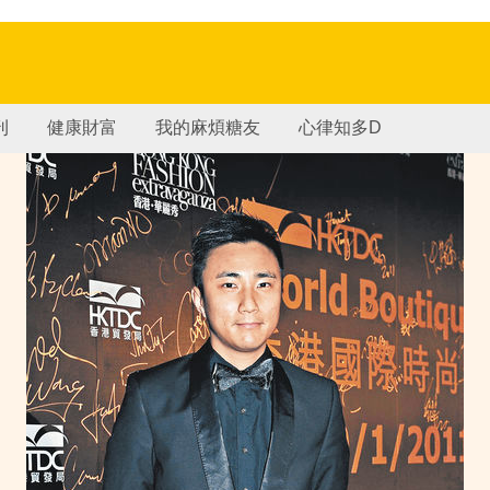
刊
健康財富
我的麻煩糖友
心律知多D