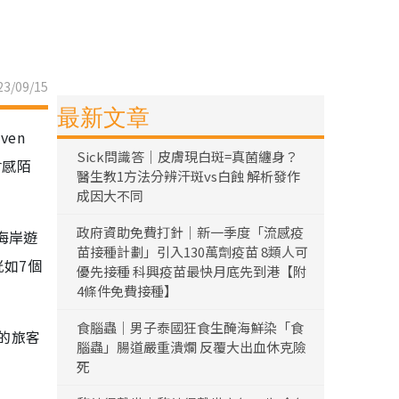
3/09/15
最新文章
en
Sick問識答｜皮膚現白斑=真菌纏身？
會感陌
醫生教1方法分辨汗斑vs白蝕 解析發作
成因大不同
政府資助免費打針｜新一季度「流感疫
海岸遊
苗接種計劃」引入130萬劑疫苗 8類人可
恍如7個
優先接種 科興疫苗最快月底先到港【附
4條件免費接種】
食腦蟲｜男子泰國狂食生醃海鮮染「食
的旅客
腦蟲」腸道嚴重潰爛 反覆大出血休克險
死