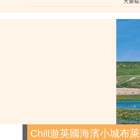
大要點
Chill遊英國海濱小城布