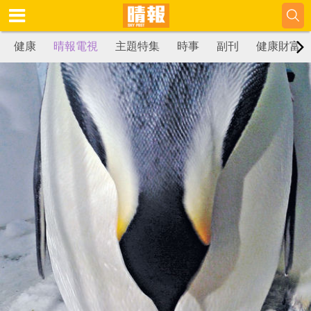
健康
晴報電視
主題特集
時事
副刊
健康財富