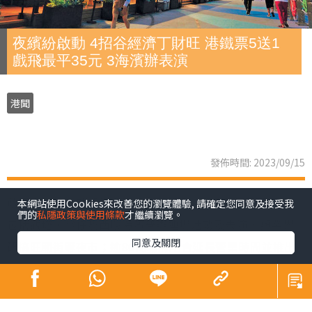
夜繽紛啟動 4招谷經濟丁財旺 港鐵票5送1
戲飛最平35元 3海濱辦表演
港聞
發佈時間: 2023/09/15
政府昨正式啟動「香港夜繽紛」活動，以4招谷起夜經濟，
本網站使用Cookies來改善您的瀏覽體驗, 請確定您同意及接受我
們的
私隱政策與使用條款
才繼續瀏覽。
包括觀塘、灣仔及西環海濱舉辦連場活動及表演，與業界
同意及關閉
研搞旺廟街等夜市；逾80商場將配合延長營業時間並推出
夜間市集及優惠，戲院夜場最平35元，多個博物館開放至
晚上10時，大坑舞火龍以至國慶煙花等節日慶祝復辦；港