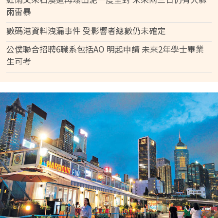
雨雷暴
數碼港資料洩漏事件 受影響者總數仍未確定
公僕聯合招聘6職系包括AO 明起申請 未來2年學士畢業
生可考