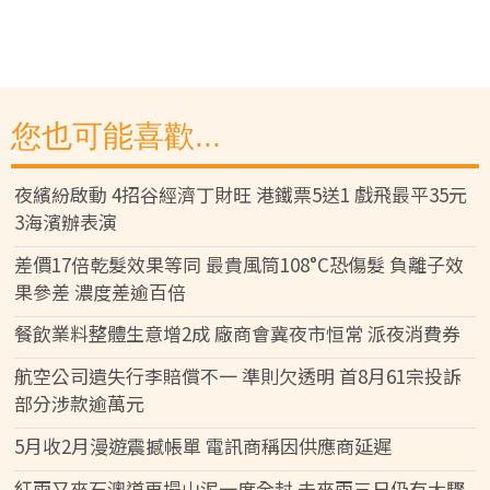
您也可能喜歡...
夜繽紛啟動 4招谷經濟丁財旺 港鐵票5送1 戲飛最平35元
3海濱辦表演
差價17倍乾髮效果等同 最貴風筒108°C恐傷髮 負離子效
果參差 濃度差逾百倍
餐飲業料整體生意增2成 廠商會冀夜市恒常 派夜消費券
航空公司遺失行李賠償不一 準則欠透明 首8月61宗投訴
部分涉款逾萬元
5月收2月漫遊震撼帳單 電訊商稱因供應商延遲
紅雨又來石澳道再塌山泥一度全封 未來兩三日仍有大驟