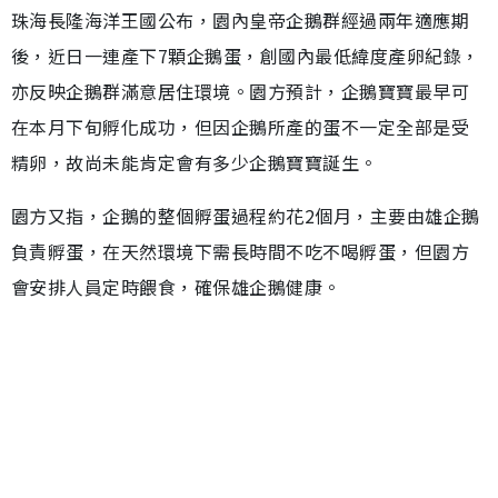
珠海長隆海洋王國公布，園內皇帝企鵝群經過兩年適應期
後，近日一連產下7顆企鵝蛋，創國內最低緯度產卵紀錄，
亦反映企鵝群滿意居住環境。園方預計，企鵝寶寶最早可
在本月下旬孵化成功，但因企鵝所產的蛋不一定全部是受
精卵，故尚未能肯定會有多少企鵝寶寶誕生。
園方又指，企鵝的整個孵蛋過程約花2個月，主要由雄企鵝
負責孵蛋，在天然環境下需長時間不吃不喝孵蛋，但園方
會安排人員定時餵食，確保雄企鵝健康。