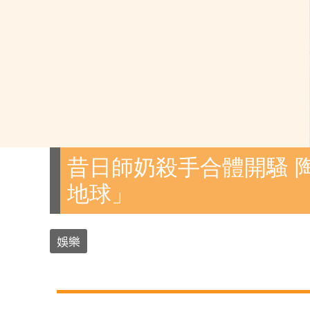
昔日師奶殺手合體開騷 
地球」
娛樂