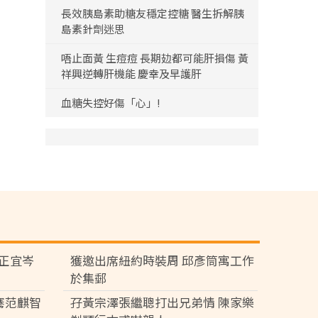
長效胰島素助糖友穩定控糖 醫生拆解胰
島素針劑迷思
唔止面黃 生痘痘 長期攰都可能肝損傷 黃
祥興逆轉肝機能 慶幸及早護肝
血糖失控好傷「心」!
黃正宜岑
獲邀出席紐約時裝周 邱彥筒寓工作
於集郵
騫范麒智
孖黃宗澤張繼聰打出兄弟情 陳家樂