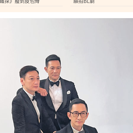
鐵探》瘦到皮包骨
願拍BL劇