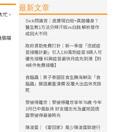
最新文章
太忙，
Sick問識答｜皮膚現白斑=真菌纏身？
醫生教1方法分辨汗斑vs白蝕 解析發作
成因大不同
幾張陽
政府資助免費打針｜新一季度「流感疫
苗接種計劃」引入130萬劑疫苗 8類人可
優先接種 科興疫苗最快月底先到港【附
4條件免費接種】
食腦蟲｜男子泰國狂食生醃海鮮染「食
腦蟲」腸道嚴重潰爛 反覆大出血休克險
死
黎彼得離世｜黎彼得離世享年76歲 今年
3月已中風臥床 好友鍾志光及盧宛茵透
露黎彼得最後時光
陳浚霆｜《愛回家》風少陳浚霆歐遊行