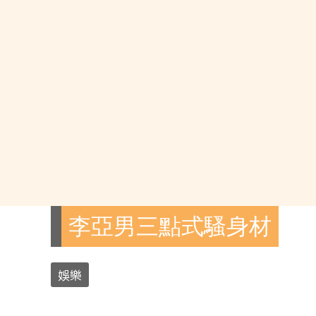
李亞男三點式騷身材
娛樂