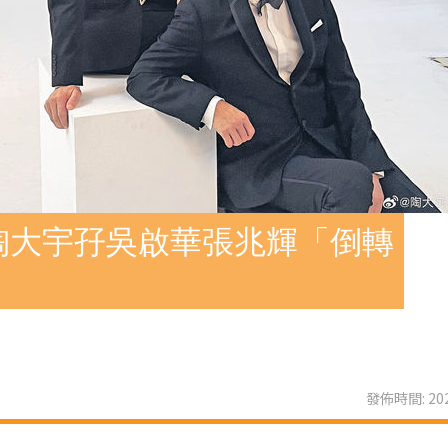
陶大宇孖吳啟華張兆輝「倒轉
發佈時間: 202