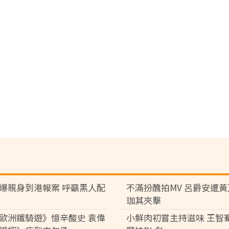
爆親身到港報案 呼籲黑人配
不滿扮醜拍MV 呂爵安遭
珈其夾擊
歐洲鐵騎遊》憶辛酸史 袁偉
小鮮肉初嘗主持滋味 王智