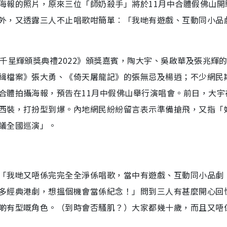
海報的照片，原來三位「師奶殺手」將於11月中合體假佛山開
外，又透露三人不止唱歌咁簡單︰「我哋有遊戲、互動同小品
千星輝頒獎典禮2022》頒獎嘉賓，陶大宇、吳啟華及張兆輝
緝檔案》張大勇、《倚天屠龍記》的張無忌及楊逍；不少網民
合體拍攝海報，預告在11月中假佛山舉行演唱會。前日，大宇
西裝，打扮型到爆。內地網民紛紛留言表示準備搶飛，又指「
議全國巡演」。
「我哋又唔係完完全全淨係唱歌，當中有遊戲、互動同小品劇
多經典港劇，想搵個機會當係紀念！」問到三人有甚麼開心回
啲有型嘅角色。（到時會否騷肌？）大家都幾十歲，而且又唔