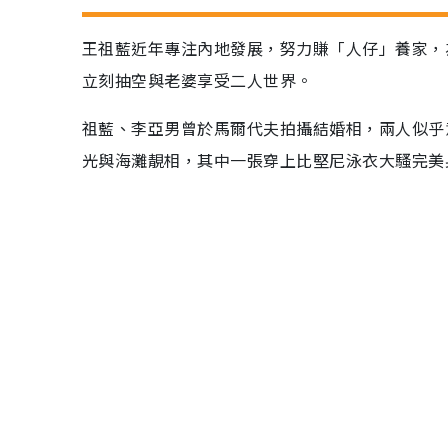
王祖藍近年專注內地發展，努力賺「人仔」養家，
立刻抽空與老婆享受二人世界。
祖藍、李亞男曾於馬爾代夫拍攝結婚相，兩人似乎意猶
光與海灘靚相，其中一張穿上比堅尼泳衣大騷完美