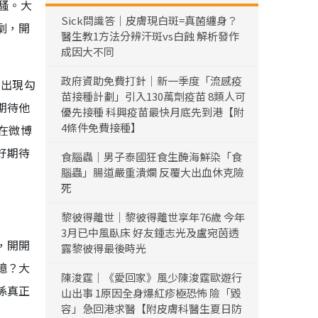
騷。大
Sick問識答｜皮膚現白斑=真菌纏身？
劇，開
醫生教1方法分辨汗斑vs白蝕 解析發作
成因大不同
政府資助免費打針｜新一季度「流感疫
的出現勾
苗接種計劃」引入130萬劑疫苗 8類人可
期待他
優先接種 科興疫苗最快月底先到港【附
4條件免費接種】
在微博
好期待
食腦蟲｜男子泰國狂食生醃海鮮染「食
腦蟲」腸道嚴重潰爛 反覆大出血休克險
死
黎彼得離世｜黎彼得離世享年76歲 今年
3月已中風臥床 好友鍾志光及盧宛茵透
，開開
露黎彼得最後時光
憶？大
陳浚霆｜《愛回家》風少陳浚霆歐遊行
係真正
山出事 1原因全身爆紅疹極恐怖 險「毀
容」急回港求醫【附皮膚科醫生夏日防