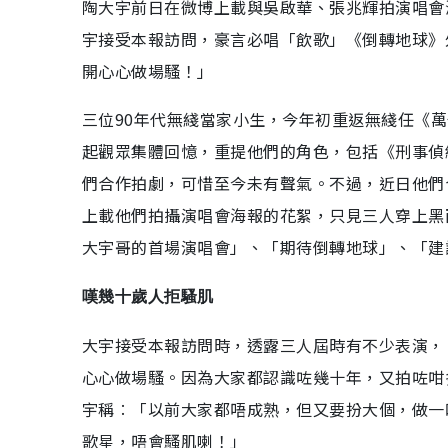
陶大宇前日在微博上載與吳啟華、張兆輝拍演唱會
宇接受本報訪問，豪言必唱「飲歌」《倒轉地球》
開心心做場騷！」
三位90年代無綫當家小生，今年初重返無綫任《萬
起觀眾集體回憶，重提他們的角色，包括《刑事偵
們合作拍劇，可惜至今未有聲氣。不過，近日他們
上載他們拍攝演唱會海報的花絮，只見三人穿上黑
大宇哥的首場演唱會」、「期待倒轉地球」、「建
嘆幾十歲人拒騷肌
大宇接受本報訪問時，透露三人屆時有不少表演，
心心做場騷。因為大家都認識咗幾十年，又拍咗咁
宇稱︰「以前大家都唔成熟，但又要扮大個，做一
歌星，唔會騷肌喇！」