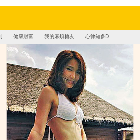
刊
健康財富
我的麻煩糖友
心律知多D