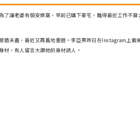
為了讓老婆有個安樂窩，早前已購下豪宅，難得最近工作不算
未盡，最近又再舊地重遊。李亞男昨日在Instagram上載
身材，有人留言大讚她的身材誘人。