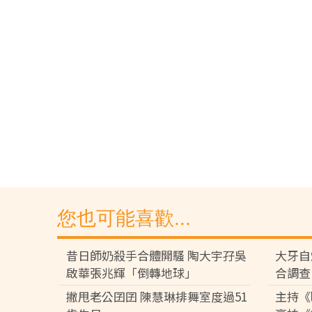
您也可能喜歡...
昔日師奶殺手合體開騷 陶大宇孖吳
大牙自
啟華張兆輝「倒轉地球」
合調查
撇甩老公囝囝 陳慧琳排舞室度過51
主持《