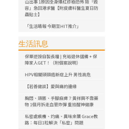
山出事 1原因全身爆紅疹極恐怖 險「毀
容」急回港求醫【附皮膚科醫生夏日防
蟲貼士】
「生活晴報 今期至HIT推介」
生活訊息
保單逆按自製長糧 | 充裕退休儲備 + 保
障家人GET！（附個案說明）
HPV相關頭頸癌新症上升 男性高危
【若善健談】愛與痛的邊緣
胸悶、頭脹、手腳麻痺？黃祥興不靠藥
物 1個月拆走血管炸彈 重拾醒神健康
私密處痕癢、灼痛、異味來襲 Grace教
路：每日1粒解決「私密」問題