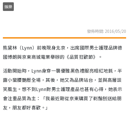
娛樂
發佈時間: 2016/05/20
熊黛林（Lynn）前晚現身北京，出席國際男士護理品牌德
國博朗與京東商城電業舉辦的《品質狂歡節》。
活動開始時，Lynn身穿一襲優雅黑色禮服亮相紅地氈，半
露小蠻腰艷壓全場，其後，她又為品牌站台，並與高層談
笑風生。想不到Lynn對男士護理產品也甚有心得，她表示
會注重品質為主：「我最近剛從京東購買了剃鬚刨送給朋
友，朋友都好喜歡。」