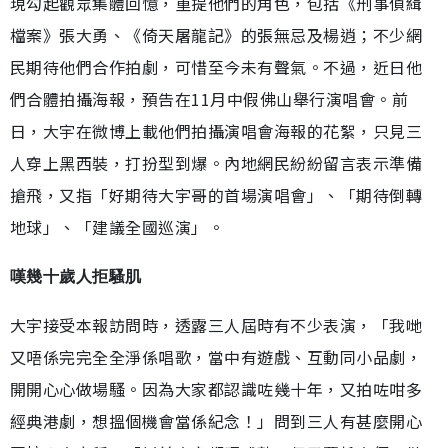
現勾起觀眾集體回憶，重提他們的角色，包括《刑事偵緝
檔案》張大勇、《倚天屠龍記》的張無忌及楊逍；不少網
民期待他們合作拍劇，可惜至今未有聲氣。不過，近日他
們合體拍攝海報，預告在11月中假佛山舉行演唱會。前
日，大宇在微博上載他們拍攝演唱會海報的花絮，只見三
人穿上黑西裝，打扮型到爆。內地網民紛紛留言表示準備
搶飛，又指「好期待大宇哥的首場演唱會」、「期待倒轉
地球」、「建議全國巡演」。
嘆幾十歲人拒騷肌
大宇接受本報訪問時，透露三人屆時有不少表演，「我哋
又唔係完完全全淨係唱歌，當中有遊戲、互動同小品劇，
開開心心做場騷。因為大家都認識咗幾十年，又拍咗咁多
經典港劇，想搵個機會當係紀念！」問到三人有甚麼開心