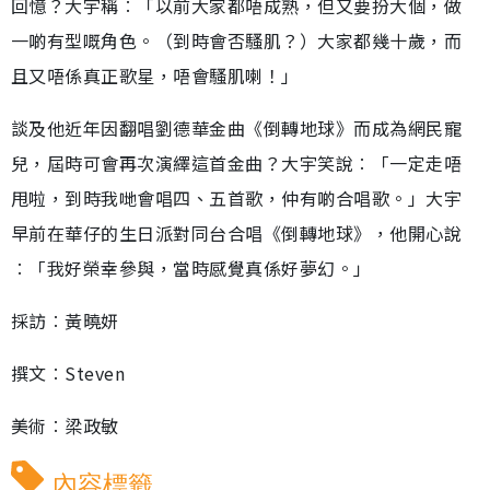
回憶？大宇稱︰「以前大家都唔成熟，但又要扮大個，做
一啲有型嘅角色。（到時會否騷肌？）大家都幾十歲，而
且又唔係真正歌星，唔會騷肌喇！」
談及他近年因翻唱劉德華金曲《倒轉地球》而成為網民寵
兒，屆時可會再次演繹這首金曲？大宇笑說︰「一定走唔
甩啦，到時我哋會唱四、五首歌，仲有啲合唱歌。」大宇
早前在華仔的生日派對同台合唱《倒轉地球》，他開心說
︰「我好榮幸參與，當時感覺真係好夢幻。」
採訪︰黃曉妍
撰文︰Steven
美術︰梁政敏
內容標籤