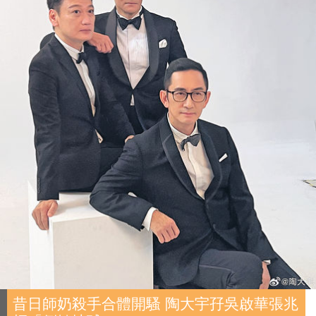
昔日師奶殺手合體開騷 陶大宇孖吳啟華張兆