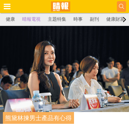
健康
晴報電視
主題特集
時事
副刊
健康財富
熊黛林揀男士產品有心得