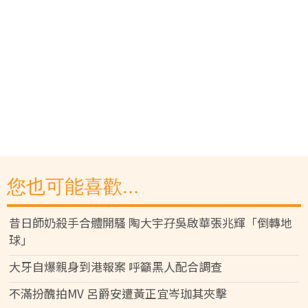
您也可能喜歡...
昔日師奶殺手合體開騷 陶大宇孖吳啟華張兆輝「倒轉地
球」
大牙自爆親身到港報案 呼籲黑人配合調查
不滿扮醜拍MV 呂爵安遭黃正宜岑珈其夾擊