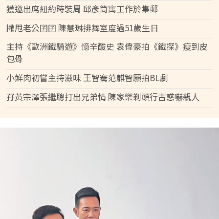
獲邀出席紐約時裝周 邱彥筒寓工作於集郵
撇甩老公囝囝 陳慧琳排舞室度過51歲生日
主持《歐洲鐵騎遊》憶辛酸史 袁偉豪拍《鐵探》瘦到皮
包骨
小鮮肉初嘗主持滋味 王智騫范麒智願拍BL劇
孖黃宗澤張繼聰打出兄弟情 陳家樂剃頭行古惑嚇親人