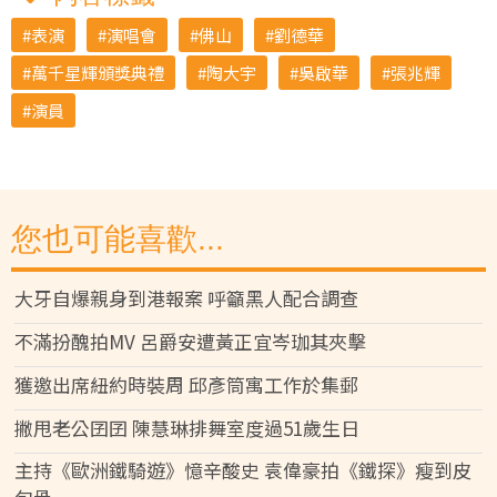
表演
演唱會
佛山
劉德華
萬千星輝頒獎典禮
陶大宇
吳啟華
張兆輝
演員
您也可能喜歡...
大牙自爆親身到港報案 呼籲黑人配合調查
不滿扮醜拍MV 呂爵安遭黃正宜岑珈其夾擊
獲邀出席紐約時裝周 邱彥筒寓工作於集郵
撇甩老公囝囝 陳慧琳排舞室度過51歲生日
主持《歐洲鐵騎遊》憶辛酸史 袁偉豪拍《鐵探》瘦到皮