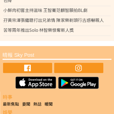
包骨
小鮮肉初嘗主持滋味 王智騫范麒智願拍BL劇
孖黃宗澤張繼聰打出兄弟情 陳家樂剃頭行古惑嚇親人
苦等兩年推出Solo 林智樂恨奪新人獎
晴報 Sky Post
時事
最新焦點
要聞
熱話
暖聞
娛樂