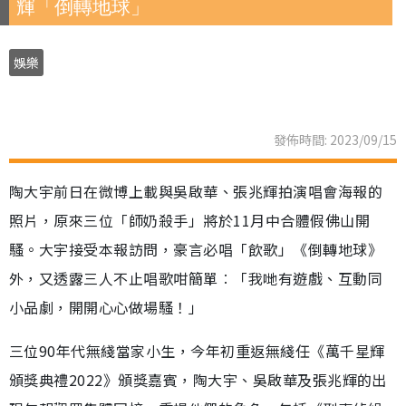
輝「倒轉地球」
娛樂
發佈時間: 2023/09/15
陶大宇前日在微博上載與吳啟華、張兆輝拍演唱會海報的
照片，原來三位「師奶殺手」將於11月中合體假佛山開
騷。大宇接受本報訪問，豪言必唱「飲歌」《倒轉地球》
外，又透露三人不止唱歌咁簡單︰「我哋有遊戲、互動同
小品劇，開開心心做場騷！」
三位90年代無綫當家小生，今年初重返無綫任《萬千星輝
頒獎典禮2022》頒獎嘉賓，陶大宇、吳啟華及張兆輝的出