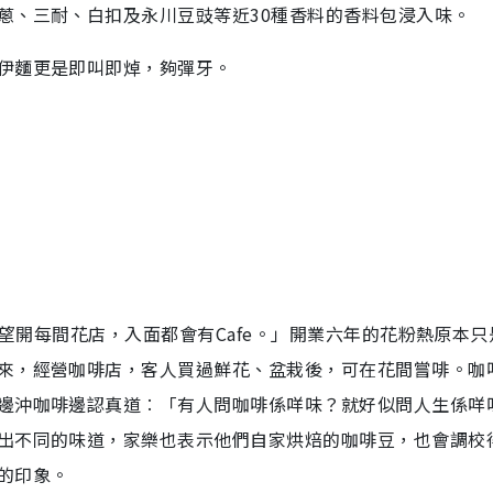
蔥、三耐、白扣及永川豆豉等近30種香料的香料包浸入味。
伊麵更是即叫即焯，夠彈牙。
希望開每間花店，入面都會有Cafe。」開業六年的花粉熱原本只
來，經營咖啡店，客人買過鮮花、盆栽後，可在花間嘗啡。咖
邊沖咖啡邊認真道︰「有人問咖啡係咩味？就好似問人生係咩
出不同的味道，家樂也表示他們自家烘焙的咖啡豆，也會調校
的印象。