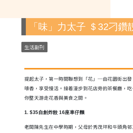
「味」力太子 ＄32刁鑽
生活副刊
提起太子，第一時間聯想到「花」─由花園街出發
啡香，享受慢活。接着漫步到花店旁的茶餐廳，吃
你整天游走花香與美食之間。
1. $35自創炸餃 16座車仔麵
老闆陳先生在中學時期，父母於秀茂坪和牛頭角邨