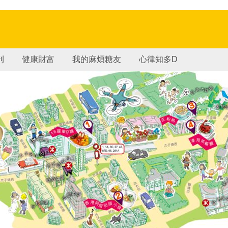
刊
健康財富
我的麻煩糖友
心律知多D