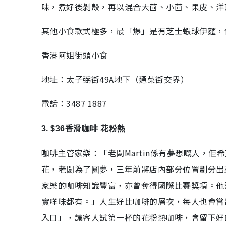
味，煮好後剝殼，再以混合大茴、小茴、果皮、洋
其他小食款式極多，最「爆」是有芝士蝦球伊麵，
香港阿姐街頭小食
地址：太子弼街49A地下（通菜街交界）
電話：3487 1887
3. $36香滑咖啡 花粉熱
咖啡主管家樂：「老闆Martin係有夢想嘅人，佢
花，老闆為了圓夢，三年前將店內部分位置劃分出
家樂的咖啡知識豐富，亦曾奪得國際比賽獎項。他
實咩味都有。」人生好比咖啡的層次，每人也會嘗
入口」，讓客人試第一杯的花粉熱咖啡，會留下好