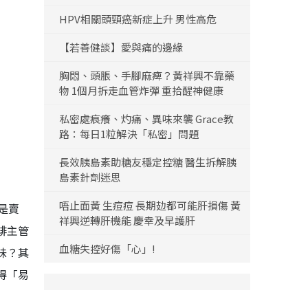
HPV相關頭頸癌新症上升 男性高危
【若善健談】愛與痛的邊緣
胸悶、頭脹、手腳麻痺？黃祥興不靠藥
物 1個月拆走血管炸彈 重拾醒神健康
私密處痕癢、灼痛、異味來襲 Grace教
路：每日1粒解決「私密」問題
長效胰島素助糖友穩定控糖 醫生拆解胰
島素針劑迷思
唔止面黃 生痘痘 長期攰都可能肝損傷 黃
是賣
祥興逆轉肝機能 慶幸及早護肝
啡主管
血糖失控好傷「心」!
味？其
得「易