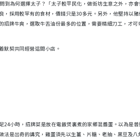
。問到為何選擇太子？「太子較平民化，做街坊生意之外，亦會
良，採用較罕有的食材，價錢只是30多元。另外，他堅持以豬
的招牌牛爽，選取牛舌油份最多的位置，需要精細刀工，才可
着默契共同經營這間小店。
足24小時，招牌菜是放在電飯煲裏煮的家鄉混醬蛋。以為是普
做法是出奇的講究，雞蛋須先以生薑、片糖、老抽、黑豆及八