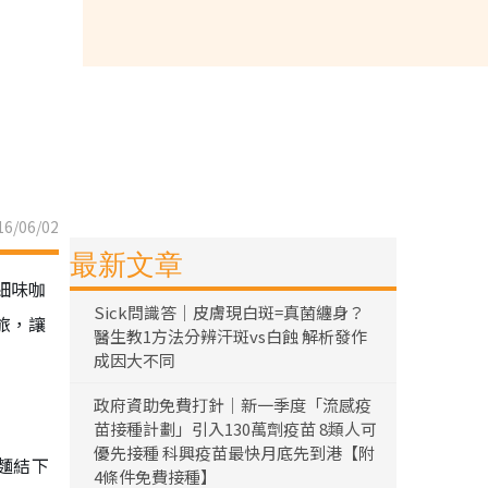
6/06/02
最新文章
細味咖
Sick問識答｜皮膚現白斑=真菌纏身？
旅，讓
醫生教1方法分辨汗斑vs白蝕 解析發作
成因大不同
政府資助免費打針｜新一季度「流感疫
苗接種計劃」引入130萬劑疫苗 8類人可
優先接種 科興疫苗最快月底先到港【附
麵結下
4條件免費接種】