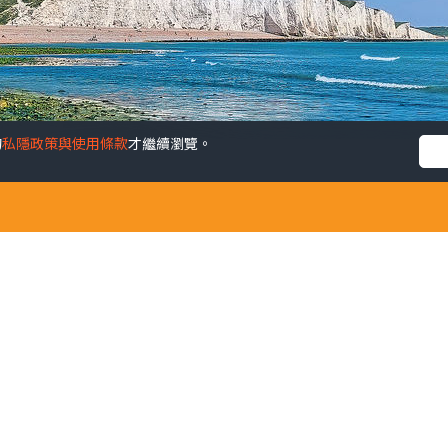
的
私隱政策與使用條款
才繼續瀏覽。
萊頓
發佈時間: 202
on），是夏日享受陽光與海灘的旅遊點。其毗鄰的七姊妹崖（Sev
景地，更是Windows 7內置的Wallpaper之一，對其景觀絕對不