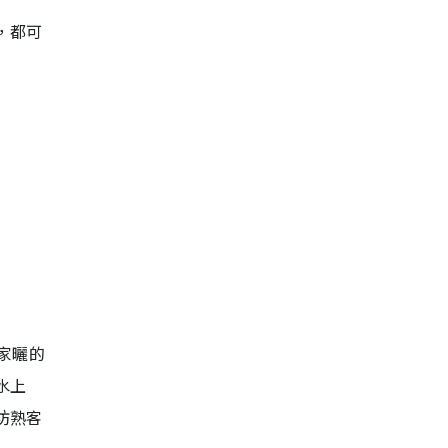
，都可
家曬的
水上
坊熟客