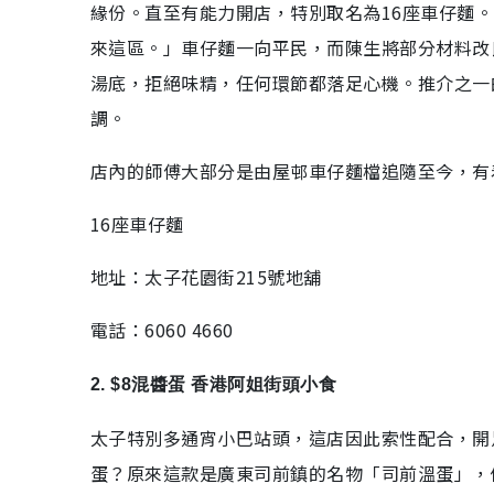
緣份。直至有能力開店，特別取名為16座車仔麵
來這區。」車仔麵一向平民，而陳生將部分材料改
湯底，拒絕味精，任何環節都落足心機。推介之一
調。
店內的師傅大部分是由屋邨車仔麵檔追隨至今，有
16座車仔麵
地址：太子花園街215號地舖
電話：6060 4660
2. $8混醬蛋 香港阿姐街頭小食
太子特別多通宵小巴站頭，這店因此索性配合，開
蛋？原來這款是廣東司前鎮的名物「司前溫蛋」，