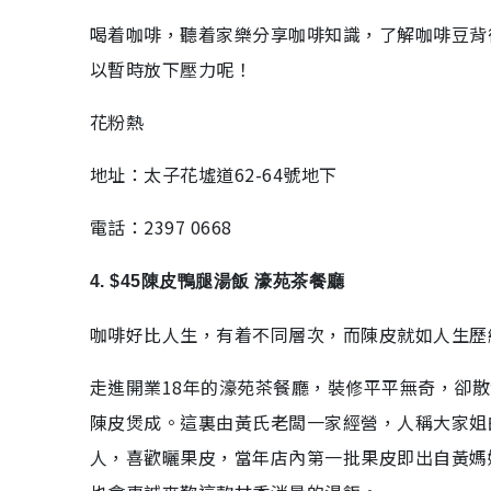
喝着咖啡，聽着家樂分享咖啡知識，了解咖啡豆背
以暫時放下壓力呢！
花粉熱
地址：太子花墟道62-64號地下
電話：2397 0668
4. $45陳皮鴨腿湯飯 濠苑茶餐廳
咖啡好比人生，有着不同層次，而陳皮就如人生歷
走進開業18年的濠苑茶餐廳，裝修平平無奇，卻
陳皮煲成。這裏由黃氏老闆一家經營，人稱大家姐
人，喜歡曬果皮，當年店內第一批果皮即出自黃媽