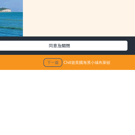
同意及關閉
下一篇
Chill遊英國海濱小城布萊頓
3/09/15
最新文章
en
Sick問識答｜皮膚現白斑=真菌纏身？
會感陌
醫生教1方法分辨汗斑vs白蝕 解析發作
成因大不同