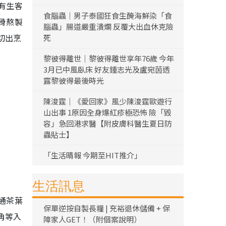
有生客
食腦蟲｜男子泰國狂食生醃海鮮染「食
骨熬製
腦蟲」腸道嚴重潰爛 反覆大出血休克險
切出烹
死
黎彼得離世｜黎彼得離世享年76歲 今年
3月已中風臥床 好友鍾志光及盧宛茵透
露黎彼得最後時光
陳浚霆｜《愛回家》風少陳浚霆歐遊行
山出事 1原因全身爆紅疹極恐怖 險「毀
容」急回港求醫【附皮膚科醫生夏日防
蟲貼士】
「生活晴報 今期至HIT推介」
生活訊息
通茶葉
保單逆按自製長糧 | 充裕退休儲備 + 保
角等入
障家人GET！（附個案說明）