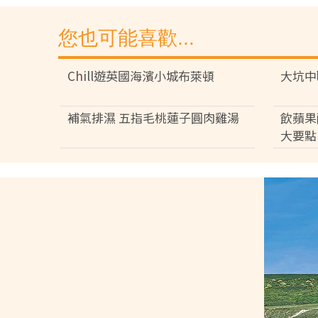
您也可能喜歡...
Chill遊英國海濱小城布萊頓
大坑中
補氣排濕 五指毛桃蓮子圓肉雞湯
飲蘋果
大要點