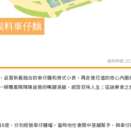
靚料車仔麵
發佈時間: 201
，品嘗新舊融合的車仔麵和港式小食，再走進花墟的核心內圍
一碗飄着陣陣陳皮香的鴨腿湯飯，感受百味人生；這趟美食之
16座，分別經營車仔麵檔，當時他也會間中落舖幫手，與車仔