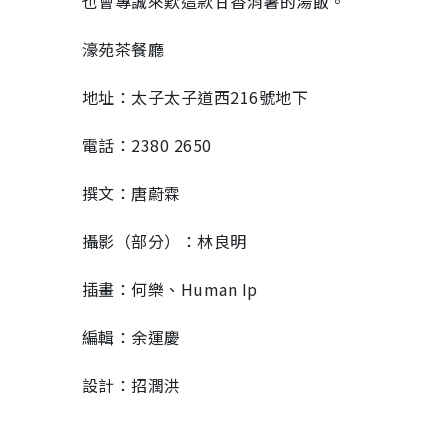
也會專誠來歎這款甘香消暑的湯飯。
濠苑茶餐廳
地址：太子太子道西216號地下
電話：2380 2650
撰文：唐蔚霖
攝影（部分）：林良明
插畫：何樂、Human Ip
編輯：余運慶
設計：招潤洪