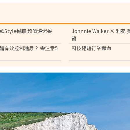
歐Style餐廳 超值燒烤餐
Johnnie Walker × 利
餅
醋有效控制糖尿？ 需注意5
科技縮短行業壽命