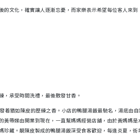
後的文化，確實讓人逐漸忘憂，而家樂表示希望每位客人來到
練，承受時間洗禮，最後散發甘香。
散發着猶如陳皮的歷練之香。小店的鴨腿湯飯最馳名，湯底由自
的黃帶娣由開業到現在，一直幫媽媽經營店舖，由於黃媽媽是
媽珍藏。靚陳皮製成的鴨腿湯飯深受食客歡迎，每逢炎夏，街