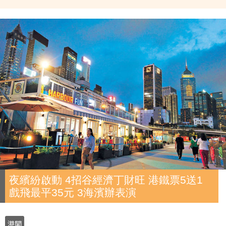
夜繽紛啟動 4招谷經濟丁財旺 港鐵票5送1
戲飛最平35元 3海濱辦表演
港聞