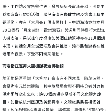
映、工作坊及零售攤位等。發展局局長甯漢豪稱，將趁中
秋國慶舉行頭炮活動，灣仔海濱有傷健共融及懷舊工藝主
題活動，亦有「大月亮」供市民打卡。中環海濱亦於本月
30日舉行「月來越好，歡樂灣區」與深圳同時舉行大型無
人機表演，另以往年度盛事如美酒佳餚巡禮亦在11月回歸
中環，包括全月全城酒吧及食肆推廣，讓市民和遊客在維
港兩岸夜景，享受不同精采活動。
商場播亞運舞火龍復辦夜遊博物館
坊間對是否重辦「大笪地」夜市有不同意見，陳茂波稱，
會舉辦多元娛樂體驗，其中旅發局會與不同持分者討論搞
活廟街等夜市氣氛；逾80個商場亦舉辦不同文化體育節
目，如播放杭州亞運及英超賽事，文體旅局局長楊潤雄
稱，約8成戲院推夜場或最後一場優惠，票價約35至60元，