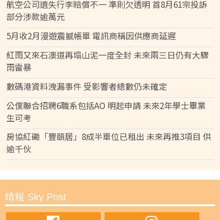
航空公司遺失行李賠償不一 準則欠透明 首8月61宗投訴
部分涉款逾萬元
5月收2月漫遊震撼帳單 電訊商稱因供應商延遲
紅雨又來石澳道再塌山泥一度全封 未來兩三日仍有大驟
雨雷暴
數碼港資料洩漏事件 受影響者總數仍未確定
公僕聯合招聘6職系包括AO 明起申請 未來2年學士畢業
生可考
房協紅磡「豐頤居」8成半單位已租出 未來再推3項目 供
逾千伙
晴報 Sky Post