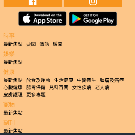
時事
最新焦點
要聞
熱話
暖聞
娛樂
最新焦點
健康
最新焦點
飲食及運動
生活健康
中醫養生
腫瘤及癌症
心臟健康
腸胃保健
兒科百問
女性疾病
老人病
皮膚護理
更多專題
寵物
最新焦點
副刊
最新焦點