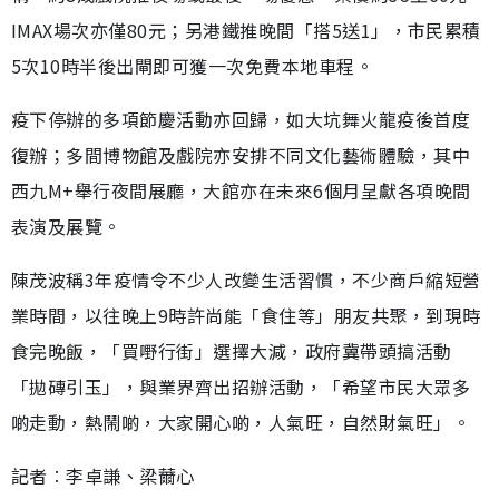
IMAX場次亦僅80元；另港鐵推晚間「搭5送1」，市民累積
5次10時半後出閘即可獲一次免費本地車程。
疫下停辦的多項節慶活動亦回歸，如大坑舞火龍疫後首度
復辦；多間博物館及戲院亦安排不同文化藝術體驗，其中
西九M+舉行夜間展廳，大館亦在未來6個月呈獻各項晚間
表演及展覽。
陳茂波稱3年疫情令不少人改變生活習慣，不少商戶縮短營
業時間，以往晚上9時許尚能「食住等」朋友共聚，到現時
食完晚飯，「買嘢行街」選擇大減，政府冀帶頭搞活動
「拋磚引玉」，與業界齊出招辦活動，「希望市民大眾多
啲走動，熱鬧啲，大家開心啲，人氣旺，自然財氣旺」。
記者︰李卓謙、梁薾心