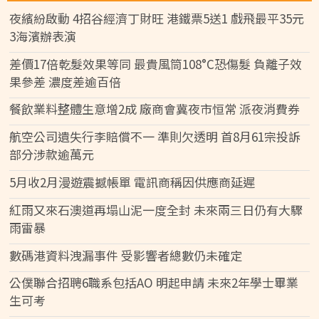
夜繽紛啟動 4招谷經濟丁財旺 港鐵票5送1 戲飛最平35元
3海濱辦表演
差價17倍乾髮效果等同 最貴風筒108°C恐傷髮 負離子效
果參差 濃度差逾百倍
餐飲業料整體生意增2成 廠商會冀夜市恒常 派夜消費券
航空公司遺失行李賠償不一 準則欠透明 首8月61宗投訴
部分涉款逾萬元
5月收2月漫遊震撼帳單 電訊商稱因供應商延遲
紅雨又來石澳道再塌山泥一度全封 未來兩三日仍有大驟
雨雷暴
數碼港資料洩漏事件 受影響者總數仍未確定
公僕聯合招聘6職系包括AO 明起申請 未來2年學士畢業
生可考