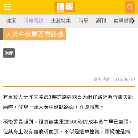
健康
晴報電視
主題特集
時事
副刊
健康財富
大黃牛伏屍西貢路邊
港聞
發佈時間: 2016/06/10
有駕駛人士昨天凌晨3時許路經西貢大網仔路近斬竹灣天后
廟時，發現一頭大黃牛倒臥路面，立即報警。
稍後警員趕到，證實該隻重逾500磅的成年黃牛早已氣絕，
但其身上沒有傷痕或血漬，不似是遭車撞斃，懷疑牠是病