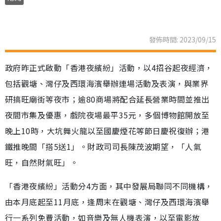
發佈時間: 2023/09/15
政府昨正式啟動「香港夜繽紛」活動，以4招谷起夜經濟，
包括觀塘、灣仔及西環海濱舉辦連場活動及表演，與業界
研搞旺廟街等夜市；逾80商場將配合延長營業時間並推出
夜間市集及優惠，戲院夜場最平35元，多個博物館開放至
晚上10時，大坑舞火龍以至國慶煙花等節日慶祝復辦；港
鐵推晚間「搭5送1」。財政司司長陳茂波期望，「人氣
旺，自然財氣旺」。
「香港夜繽紛」活動分4方面，其中發展局聯同不同機構，
由本月底起至11月底，逢周末在觀塘、灣仔及西環海濱舉
行一系列免費活動，如音樂及無人機表演，以至電影放