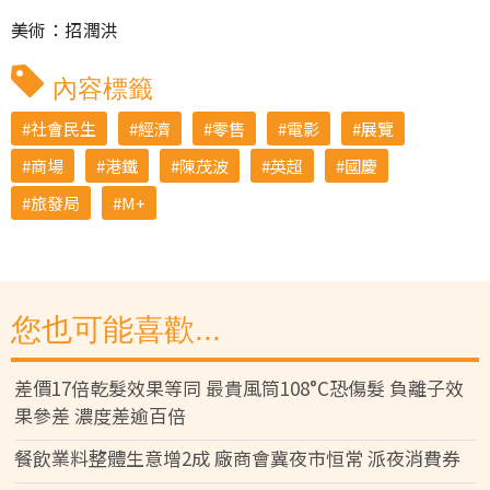
美術：招潤洪
內容標籤
社會民生
經濟
零售
電影
展覽
商場
港鐵
陳茂波
英超
國慶
旅發局
M+
您也可能喜歡...
差價17倍乾髮效果等同 最貴風筒108°C恐傷髮 負離子效
果參差 濃度差逾百倍
餐飲業料整體生意增2成 廠商會冀夜市恒常 派夜消費券