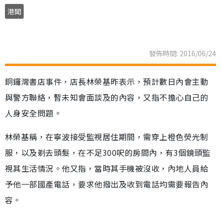
港聞
發佈時間: 2016/06/24
銅鑼灣書店事件，店長林榮基昨表示，預計數日內會主動
與警方聯絡，暫未知會面談及的內容，又指不擔心自己的
人身安全問題。
林榮基稱，在寧波接受監視居住期間，需穿上橙色熒光制
服，以及剃去頭髮，在不足300呎的房間內，有3個鏡頭監
視其生活情況。他又指，當時其手機被沒收，內地人員給
予他一部國產電話，要求他撥出及收到電話均需要報告內
容。