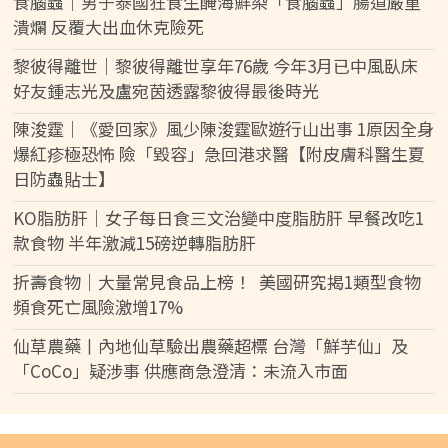
食腦蟲｜男子泰國狂食生醃海鮮染「食腦蟲」腸道嚴重
潰爛 反覆大出血休克險死
黎彼得離世｜黎彼得離世享年76歲 今年3月已中風臥床
好友鍾志光及盧宛茵透露黎彼得最後時光
陳浚霆｜《愛回家》風少陳浚霆歐遊行山出事 1原因全身
爆紅疹極恐怖 險「毀容」急回港求醫【附皮膚科醫生夏
日防蟲貼士】
KO脂肪肝｜女子每日食三文治變中度脂肪肝 早餐改吃1
款食物 半年激減15磅逆轉脂肪肝
折壽食物｜大量常見食品上榜！ 美國研究揭1類型食物
頻食死亡風險激增17%
仙草農藥丨內地仙草驗出農藥超標 台灣「鮮芋仙」及
「CoCo」疑涉事 供應商急澄清：未流入市面