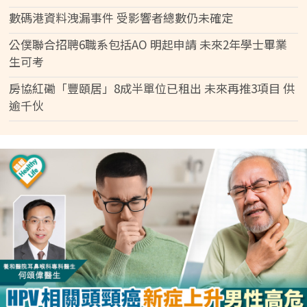
數碼港資料洩漏事件 受影響者總數仍未確定
公僕聯合招聘6職系包括AO 明起申請 未來2年學士畢業
生可考
房協紅磡「豐頤居」8成半單位已租出 未來再推3項目 供
逾千伙