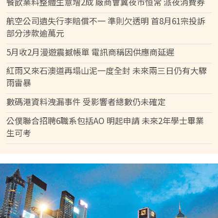
餐飲業料整體生意增2成 廠商會冀夜市恒常 派夜消費券
航空公司遺失行李賠償不一 準則欠透明 首8月61宗投訴
部分涉款逾萬元
5月收2月漫遊震撼帳單 電訊商稱因供應商延遲
紅雨又來石澳道再塌山泥一度全封 未來兩三日仍有大驟
雨雷暴
數碼港資料洩漏事件 受影響者總數仍未確定
公僕聯合招聘6職系包括AO 明起申請 未來2年學士畢業
生可考