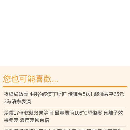
您也可能喜歡...
夜繽紛啟動 4招谷經濟丁財旺 港鐵票5送1 戲飛最平35元
3海濱辦表演
差價17倍乾髮效果等同 最貴風筒108°C恐傷髮 負離子效
果參差 濃度差逾百倍