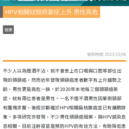
HPV相關頭頸癌新症上升 男性高危
健康
發佈時間: 2023/10/06
不少人以為煙酒不沾，就不會患上在口咽與口腔等部位出
現的頭頸癌，然而近年發現頭頸癌患者數字有上升趨勢之
餘，男性更是高危一族。於2020年本地每三個頭頸癌新
症，就有兩位患者是男性。一名不煙不酒男性因單側頸部
有腫塊求醫，後經診斷確診HPV相關扁桃腺癌並已有擴散跡
象。多項研究亦發現，不少男性頭頸癌個案，與HPV感染息
息相關。目前注射疫苗是預防HPV的有效方法，有助降低患