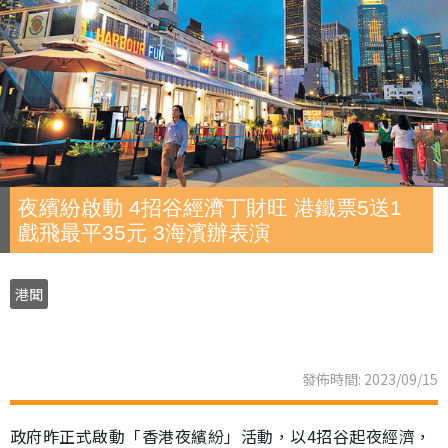
夜繽紛啟動 4招谷經濟丁財旺 港鐵票5送1
戲飛最平35元 3海濱辦表演
港聞
發佈時間: 2023/09/15
政府昨正式啟動「香港夜繽紛」活動，以4招谷起夜經濟，