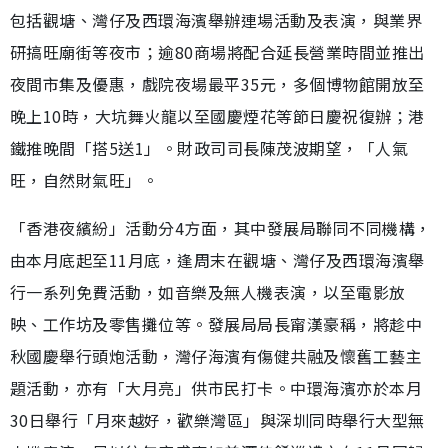
包括觀塘、灣仔及西環海濱舉辦連場活動及表演，與業界
研搞旺廟街等夜市；逾80商場將配合延長營業時間並推出
夜間市集及優惠，戲院夜場最平35元，多個博物館開放至
晚上10時，大坑舞火龍以至國慶煙花等節日慶祝復辦；港
鐵推晚間「搭5送1」。財政司司長陳茂波期望，「人氣
旺，自然財氣旺」。
「香港夜繽紛」活動分4方面，其中發展局聯同不同機構，
由本月底起至11月底，逢周末在觀塘、灣仔及西環海濱舉
行一系列免費活動，如音樂及無人機表演，以至電影放
映、工作坊及零售攤位等。發展局局長甯漢豪稱，將趁中
秋國慶舉行頭炮活動，灣仔海濱有傷健共融及懷舊工藝主
題活動，亦有「大月亮」供市民打卡。中環海濱亦於本月
30日舉行「月來越好，歡樂灣區」與深圳同時舉行大型無