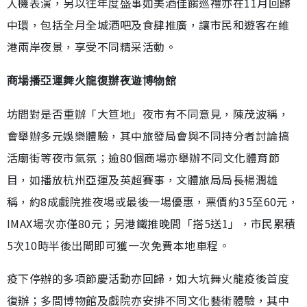
人機表演，另以往年度盛事如美酒佳餚巡禮亦在11月回歸
中環，包括全月全城酒吧及食肆推廣，讓市民和遊客在維
港兩岸夜景，享受不同精采活動。
商場播亞運舞火龍復辦夜遊博物館
坊間對是否重辦「大笪地」夜市有不同意見，陳茂波稱，
會舉辦多元娛樂體驗，其中旅發局會與不同持分者討論搞
活廟街等夜市氣氛；逾80個商場亦舉辦不同文化體育節
目，如播放杭州亞運及英超賽事，文體旅局局長楊潤雄
稱，約8成戲院推夜場或最後一場優惠，票價約35至60元，
IMAX場次亦僅80元；另港鐵推晚間「搭5送1」，市民累積
5次10時半後出閘即可獲一次免費本地車程。
疫下停辦的多項節慶活動亦回歸，如大坑舞火龍疫後首度
復辦；多間博物館及戲院亦安排不同文化藝術體驗，其中