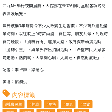
西九M+舉行夜間展廳，大館亦在未來6個月呈獻各項晚間
表演及展覽。
陳茂波稱3年疫情令不少人改變生活習慣，不少商戶縮短營
業時間，以往晚上9時許尚能「食住等」朋友共聚，到現時
食完晚飯，「買嘢行街」選擇大減，政府冀帶頭搞活動
「拋磚引玉」，與業界齊出招辦活動，「希望市民大眾多
啲走動，熱鬧啲，大家開心啲，人氣旺，自然財氣旺」。
記者︰李卓謙、梁薾心
美術：招潤洪
內容標籤
社會民生
經濟
零售
電影
展覽