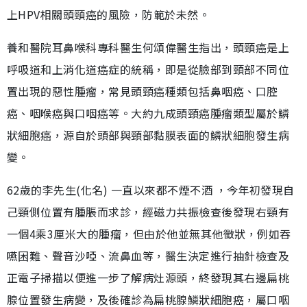
上HPV相關頭頸癌的風險，防範於未然。
養和醫院耳鼻喉科專科醫生何頌偉醫生指出，頭頸癌是上
呼吸道和上消化道癌症的統稱，即是從臉部到頸部不同位
置出現的惡性腫瘤，常見頭頸癌種類包括鼻咽癌、口腔
癌、咽喉癌與口咽癌等。大約九成頭頸癌腫瘤類型屬於鱗
狀細胞癌，源自於頭部與頸部黏膜表面的鱗狀細胞發生病
變。
62歲的李先生(化名) 一直以來都不煙不酒 ，今年初發現自
己頸側位置有腫脹而求診，經磁力共振檢查後發現右頸有
一個4乘3厘米大的腫瘤，但由於他並無其他徵狀，例如吞
嚥困難、聲音沙啞、流鼻血等，醫生決定進行抽針檢查及
正電子掃描以便進一步了解病灶源頭，終發現其右邊扁桃
腺位置發生病變，及後確診為扁桃腺鱗狀細胞癌，屬口咽