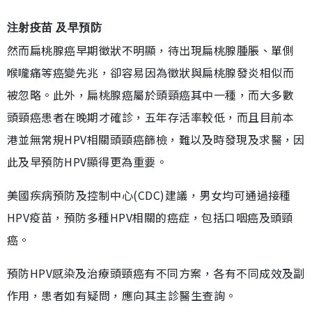
注射疫苗 及早預防
然而扁桃腺癌早期徵狀不明顯，待出現扁桃腺腫脹、單側
喉嚨痛等癌變先兆，卻容易因為徵狀與扁桃腺發炎相似而
被忽略。此外，扁桃腺癌屬於頭頸癌其中一種，而大多數
頭頸癌患者在晚期才確診，五年存活率較低，而且目前本
港並無常規HPV相關頭頸癌篩檢，難以及時發現及求醫，因
此及早預防HPV顯得更為重要。
美國疾病預防及控制中心(CDC)建議，男女均可通過接種
HPV疫苗，預防多種HPV相關的癌症，包括口咽癌及頭頸
癌。
預防HPV感染及治療頭頸癌有不同方案，各有不同成效及副
作用，患者如有疑問，應向其主診醫生查詢。