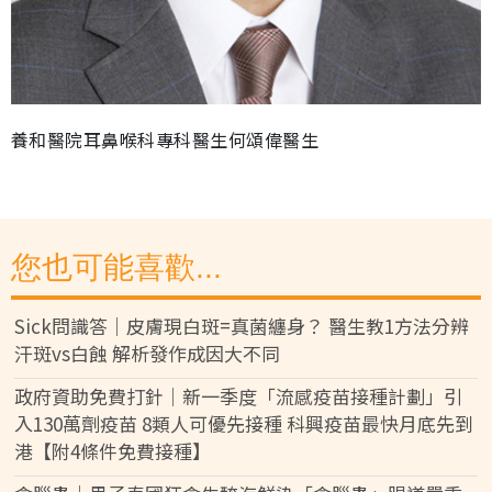
養和醫院耳鼻喉科專科醫生何頌偉醫生
您也可能喜歡...
Sick問識答｜皮膚現白斑=真菌纏身？ 醫生教1方法分辨
汗斑vs白蝕 解析發作成因大不同
政府資助免費打針｜新一季度「流感疫苗接種計劃」引
入130萬劑疫苗 8類人可優先接種 科興疫苗最快月底先到
港【附4條件免費接種】