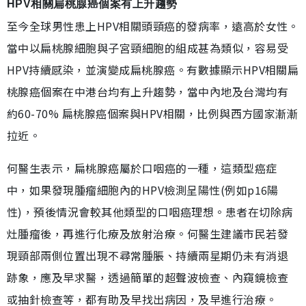
HPV相關扁桃腺癌個案有上升趨勢
至今全球男性患上HPV相關頭頸癌的發病率，遠高於女性。
當中以扁桃腺細胞與子宮頸細胞的組成甚為類似，容易受
HPV持續感染，並演變成扁桃腺癌。有數據顯示HPV相關扁
桃腺癌個案在中港台均有上升趨勢，當中內地及台灣均有
約60-70% 扁桃腺癌個案與HPV相關，比例與西方國家漸漸
拉近。
何醫生表示，扁桃腺癌屬於口咽癌的一種，這類型癌症
中，如果發現腫瘤細胞內的HPV檢測呈陽性(例如p16陽
性)，預後情況會較其他類型的口咽癌理想。患者在切除病
灶腫瘤後，再進行化療及放射治療。何醫生建議市民若發
現頸部兩側位置出現不尋常腫脹、持續兩星期仍未有消退
跡象，應及早求醫，透過簡單的超聲波檢查、內窺鏡檢查
或抽針檢查等，都有助及早找出病因，及早進行治療。