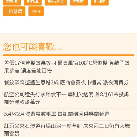
商場
港鐵
陳茂波
英超
國慶
旅發局
M+
您也可能喜歡...
差價17倍乾髮效果等同 最貴風筒108°C恐傷髮 負離子效
果參差 濃度差逾百倍
餐飲業料整體生意增2成 廠商會冀夜市恒常 派夜消費券
航空公司遺失行李賠償不一 準則欠透明 首8月61宗投訴
部分涉款逾萬元
5月收2月漫遊震撼帳單 電訊商稱因供應商延遲
紅雨又來石澳道再塌山泥一度全封 未來兩三日仍有大驟
雨雷暴