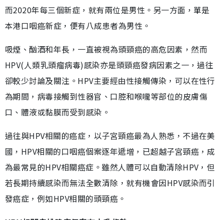
而2020年每三個新症，就有兩位是男性。另一方面，單是
本港口咽癌新症，便有八成患者為男性。
吸煙、酗酒和年長，一直被視為頭頸癌的高危因素，然而
HPV(人類乳頭瘤病毒)感染亦是頭頸癌發病因素之一，過往
卻較少討論及關注。HPV主要經由性接觸傳染，可以在性行
為期間，病毒接觸到性器官、口腔和喉嚨等部位的皮膚傷
口、體液或黏膜而受到感染。
過往與HPV相關的癌症，以子宮頸癌最為人熟悉，不過在美
國，HPV相關的口咽癌個案逐年遞增，已超越子宮頸癌，成
為最常見的HPV相關癌症。雖然人體可以自動清除HPV，但
若長期持續感染而無法全數清除，就有機會因HPV感染而引
發癌症，例如HPV相關的頭頸癌。