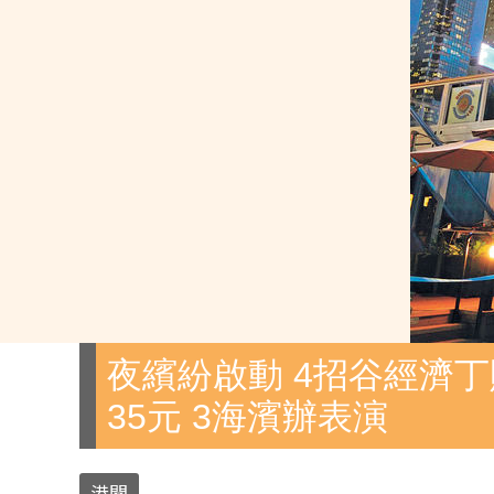
夜繽紛啟動 4招谷經濟丁
35元 3海濱辦表演
港聞