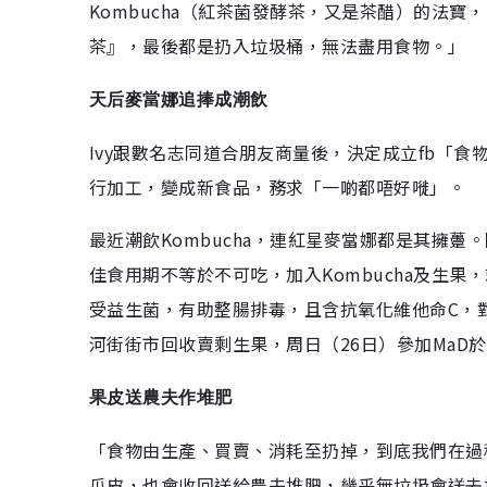
Kombucha（紅茶菌發酵茶，又是茶醋）的法
茶』，最後都是扔入垃圾桶，無法盡用食物。」
天后麥當娜追捧成潮飲
Ivy跟數名志同道合朋友商量後，決定成立fb「
行加工，變成新食品，務求「一啲都唔好嘥」。
最近潮飲Kombucha，連紅星麥當娜都是其擁躉。
佳食用期不等於不可吃，加入Kombucha及生果，就是
受益生菌，有助整腸排毒，且含抗氧化維他命C，對
河街街市回收賣剩生果，周日（26日）參加MaD
果皮送農夫作堆肥
「食物由生產、買賣、消耗至扔掉，到底我們在過程
瓜皮，也會收回送給農夫堆肥，幾乎無垃圾會送去