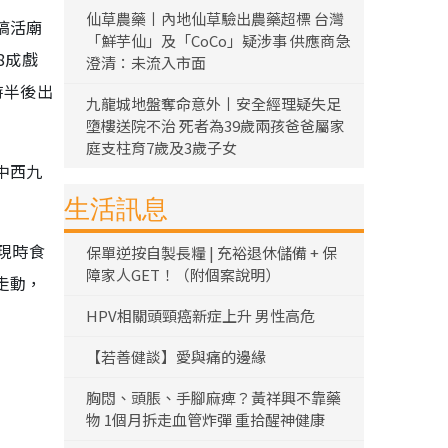
仙草農藥丨內地仙草驗出農藥超標 台灣
搞活廟
「鮮芋仙」及「CoCo」疑涉事 供應商急
8成戲
澄清：未流入市面
時半後出
九龍城地盤奪命意外丨安全經理疑失足
墮樓送院不治 死者為39歲兩孩爸爸屬家
庭支柱育7歲及3歲子女
中西九
生活訊息
現時食
保單逆按自製長糧 | 充裕退休儲備 + 保
障家人GET！（附個案說明）
走動，
HPV相關頭頸癌新症上升 男性高危
【若善健談】愛與痛的邊緣
胸悶、頭脹、手腳麻痺？黃祥興不靠藥
物 1個月拆走血管炸彈 重拾醒神健康