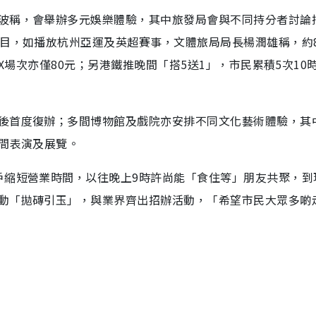
波稱，會舉辦多元娛樂體驗，其中旅發局會與不同持分者討論
節目，如播放杭州亞運及英超賽事，文體旅局局長楊潤雄稱，約
AX場次亦僅80元；另港鐵推晚間「搭5送1」，市民累積5次10
後首度復辦；多間博物館及戲院亦安排不同文化藝術體驗，其
晚間表演及展覽。
戶縮短營業時間，以往晚上9時許尚能「食住等」朋友共聚，到
動「拋磚引玉」，與業界齊出招辦活動，「希望市民大眾多啲