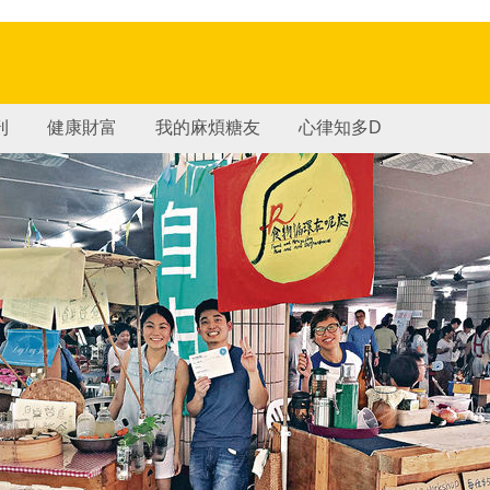
刊
健康財富
我的麻煩糖友
心律知多D