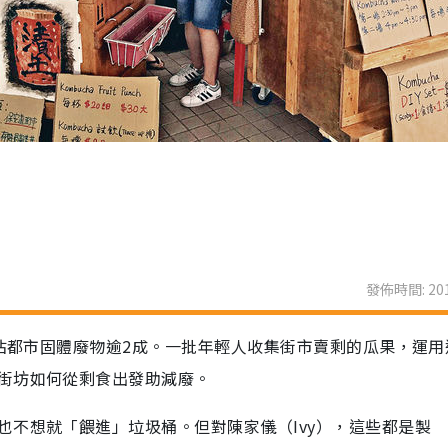
發佈時間: 201
，佔都市固體廢物逾2成。一批年輕人收集街市賣剩的瓜果，運用
街坊如何從剩食出發助減廢。
也不想就「餵進」垃圾桶。但對陳家儀（Ivy），這些都是製