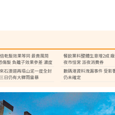
7倍乾髮效果等同 最貴風筒
餐飲業料整體生意增2成 
°C恐傷髮 負離子效果參差 濃度
夜市恒常 派夜消費券
倍
來石澳道再塌山泥一度全封
數碼港資料洩漏事件 受影
三日仍有大驟雨雷暴
仍未確定