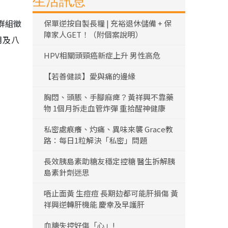
生活訊息
群組徵
保單逆按自製長糧 | 充裕退休儲備 + 保
障家人GET！（附個案說明）
月及八
HPV相關頭頸癌新症上升 男性高危
【若善健談】愛與痛的邊緣
胸悶、頭脹、手腳麻痺？黃祥興不靠藥
物 1個月拆走血管炸彈 重拾醒神健康
私密處痕癢、灼痛、異味來襲 Grace教
路：每日1粒解決「私密」問題
長效胰島素助糖友穩定控糖 醫生拆解胰
島素針劑迷思
唔止面黃 生痘痘 長期攰都可能肝損傷 黃
祥興逆轉肝機能 慶幸及早護肝
血糖失控好傷「心」!