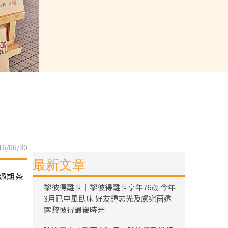
6/06/30
最新文章
過期茶
黎彼得離世｜黎彼得離世享年76歲 今年
3月已中風臥床 好友鍾志光及盧宛茵透
露黎彼得最後時光