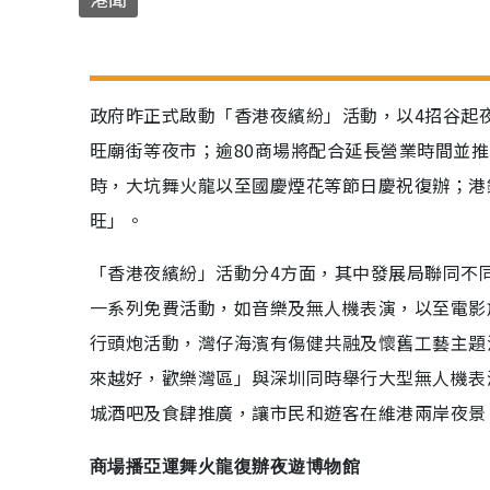
政府昨正式啟動「香港夜繽紛」活動，以4招谷起
旺廟街等夜市；逾80商場將配合延長營業時間並推
時，大坑舞火龍以至國慶煙花等節日慶祝復辦；港
旺」。
「香港夜繽紛」活動分4方面，其中發展局聯同不
一系列免費活動，如音樂及無人機表演，以至電影
行頭炮活動，灣仔海濱有傷健共融及懷舊工藝主題
來越好，歡樂灣區」與深圳同時舉行大型無人機表
城酒吧及食肆推廣，讓市民和遊客在維港兩岸夜景
商場播亞運舞火龍復辦夜遊博物館