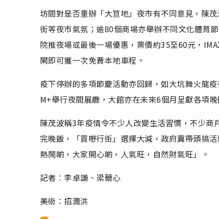
坊間對是否重辦「大笪地」夜市有不同意見，陳茂
街等夜市氣氛；逾80個商場亦舉辦不同文化體育
院推夜場或最後一場優惠，票價約35至60元，IM
閘即可獲一次免費本地車程。
疫下停辦的多項節慶活動亦回歸，如大坑舞火龍疫
M+舉行夜間展廳，大館亦在未來6個月呈獻各項
陳茂波稱3年疫情令不少人改變生活習慣，不少商
完晚飯，「買嘢行街」選擇大減，政府冀帶頭搞活
熱鬧啲，大家開心啲，人氣旺，自然財氣旺」。
記者︰李卓謙、梁薾心
美術：招潤洪