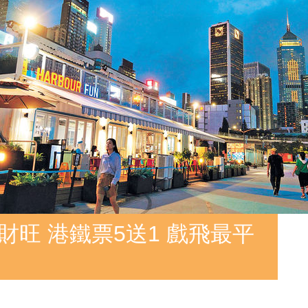
財旺 港鐵票5送1 戲飛最平