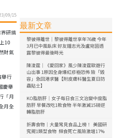
3/09/15
最新文章
業界研搞
黎彼得離世｜黎彼得離世享年76歲 今年
上10
3月已中風臥床 好友鍾志光及盧宛茵透
然財氣
露黎彼得最後時光
陳浚霆｜《愛回家》風少陳浚霆歐遊行
山出事 1原因全身爆紅疹極恐怖 險「毀
濱舉行
容」急回港求醫【附皮膚科醫生夏日防
蟲貼士】
國慶舉
行「月
KO脂肪肝｜女子每日食三文治變中度脂
肪肝 早餐改吃1款食物 半年激減15磅逆
全月全
轉脂肪肝
折壽食物｜大量常見食品上榜！ 美國研
究揭1類型食物 頻食死亡風險激增17%