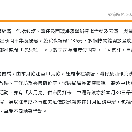
發佈時間: 202
夜經濟，包括觀塘、灣仔及西環海濱舉辦連場活動及表演，與
出夜間市集及優惠，戲院夜場最平35元，多個博物館開放至晚
鐵推晚間「搭5送1」。財政司司長陳茂波期望，「人氣旺，自
同機構，由本月底起至11月底，逢周末在觀塘、灣仔及西環海
放映、工作坊及零售攤位等。發展局局長甯漢豪稱，將趁中秋
活動，亦有「大月亮」供市民打卡。中環海濱亦於本月30日舉
演，另以往年度盛事如美酒佳餚巡禮亦在11月回歸中環，包括
，享受不同精采活動。