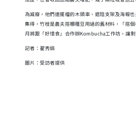
為減廢，他們連擺檔的木頭車、遮陰支架及海報也
集得，竹枝是農夫搭棚種豆用過的舊材料，「搭個
月將跟「好惜食」合作辦Kombucha工作坊，讓
記者：翟秀娟
圖片：受訪者提供