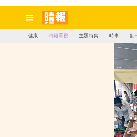
健康
晴報電視
主題特集
時事
副