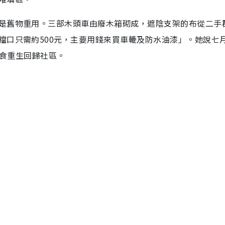
是舊物重用。三部木頭車由廢木箱砌成，遮陰支架的布從二手
檔口只需約500元，主要用錢來買車轆及防水油漆」。她說七
剩食重生回歸社區。