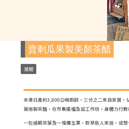
賣剩瓜果製美顏茶醋
港聞
本港日產約3,600公噸廚餘，三分之二來自家居
葉炮製茶醋，在市集擺檔及設工作坊，身體力行教
一包過期茶葉及一堆爛生果，對某些人來說，或想