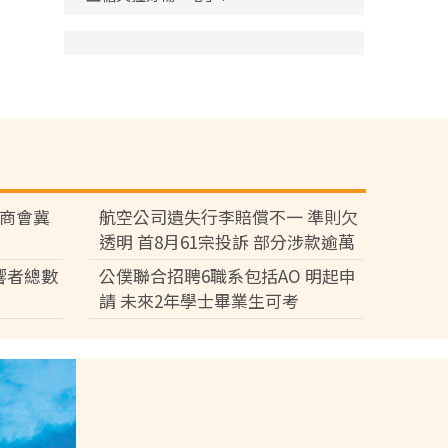
廠商會冀
航空公司遺失行李賠償不一 準則欠
透明 首8月61宗投訴 部分涉款逾萬
元
響者總數
公僕聯合招聘6職系包括AO 明起申
請 未來2年學士畢業生可考