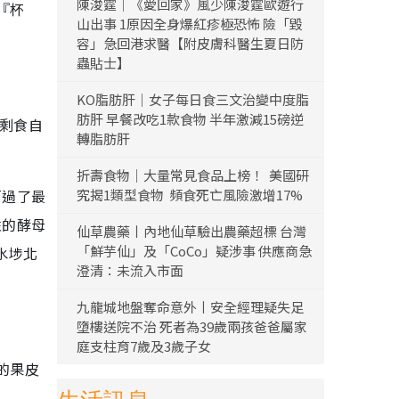
陳浚霆｜《愛回家》風少陳浚霆歐遊行
『杯
山出事 1原因全身爆紅疹極恐怖 險「毀
容」急回港求醫【附皮膚科醫生夏日防
蟲貼士】
KO脂肪肝｜女子每日食三文治變中度脂
肪肝 早餐改吃1款食物 半年激減15磅逆
將剩食自
轉脂肪肝
折壽食物｜大量常見食品上榜！ 美國研
「過了最
究揭1類型食物 頻食死亡風險激增17%
性的酵母
仙草農藥丨內地仙草驗出農藥超標 台灣
「鮮芋仙」及「CoCo」疑涉事 供應商急
水埗北
澄清：未流入市面
九龍城地盤奪命意外丨安全經理疑失足
墮樓送院不治 死者為39歲兩孩爸爸屬家
庭支柱育7歲及3歲子女
的果皮