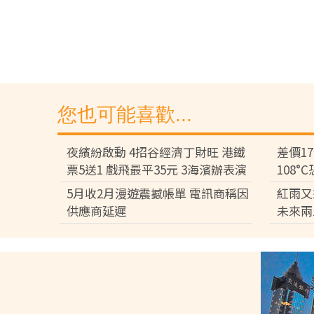
您也可能喜歡...
夜繽紛啟動 4招谷經濟丁財旺 港鐵
差價1
票5送1 戲飛最平35元 3海濱辦表演
108
差逾百
5月收2月漫遊震撼帳單 電訊商稱因
紅雨又
供應商延遲
未來兩