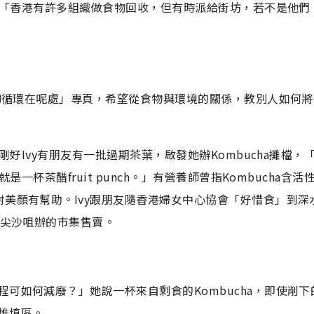
寶，「香港有許多組織做食物回收，但有時派給街坊，若不是他們
食物循環在呢處」專頁，希望從食物與環境的關係，教別人如何
剛好Ivy有朋友有一批過期茶葉，啟發她辦Kombucha攤檔，
一杯茶醋fruit punch。」有營養師曾指Kombucha含活
美顏有幫助。Ivy跟朋友隨香港婦女中心協會「好惜食」到深
於尖沙咀辦的市集售賣。
可如何減廢？」她說一杯來自剩食的Kombucha，即使削下
堆填區。