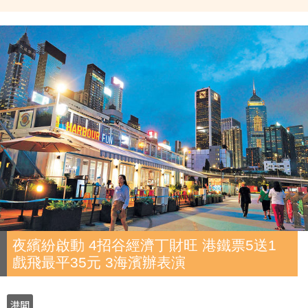
夜繽紛啟動 4招谷經濟丁財旺 港鐵票5送1
戲飛最平35元 3海濱辦表演
港聞