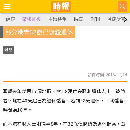
健康
晴報電視
主題特集
時事
副刊
健康財富
部分港青32歲已儲錢退休
港聞
發佈時間: 2016/07/14
滙豐去年訪問17個地區、逾1.8萬位在職和退休人士，被訪
者平均在40歲起已為退休儲蓄，若到58歲退休，平均儲蓄
時間為18年。
而本港在職人士則提早8年，在32歲便開始為退休儲蓄，並