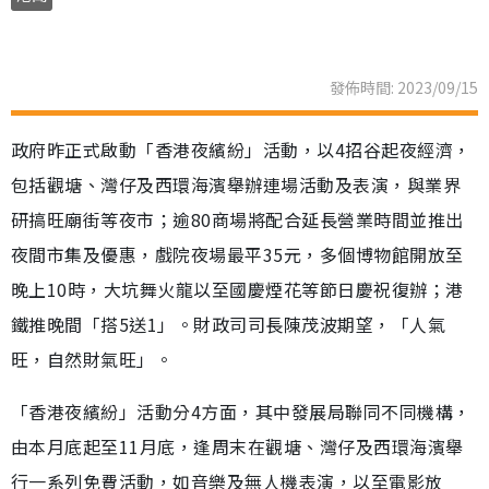
發佈時間: 2023/09/15
政府昨正式啟動「香港夜繽紛」活動，以4招谷起夜經濟，
包括觀塘、灣仔及西環海濱舉辦連場活動及表演，與業界
研搞旺廟街等夜市；逾80商場將配合延長營業時間並推出
夜間市集及優惠，戲院夜場最平35元，多個博物館開放至
晚上10時，大坑舞火龍以至國慶煙花等節日慶祝復辦；港
鐵推晚間「搭5送1」。財政司司長陳茂波期望，「人氣
旺，自然財氣旺」。
「香港夜繽紛」活動分4方面，其中發展局聯同不同機構，
由本月底起至11月底，逢周末在觀塘、灣仔及西環海濱舉
行一系列免費活動，如音樂及無人機表演，以至電影放