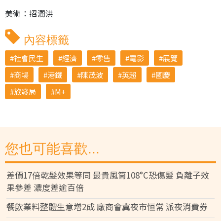
美術：招潤洪
內容標籤
社會民生
經濟
零售
電影
展覽
商場
港鐵
陳茂波
英超
國慶
旅發局
M+
您也可能喜歡...
差價17倍乾髮效果等同 最貴風筒108°C恐傷髮 負離子效
果參差 濃度差逾百倍
餐飲業料整體生意增2成 廠商會冀夜市恒常 派夜消費券