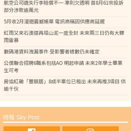
航空公司遺失行李賠償不一 準則欠透明 首8月61宗投訴
部分涉款逾萬元
5月收2月漫遊震撼帳單 電訊商稱因供應商延遲
紅雨又來石澳道再塌山泥一度全封 未來兩三日仍有大驟
雨雷暴
數碼港資料洩漏事件 受影響者總數仍未確定
公僕聯合招聘6職系包括AO 明起申請 未來2年學士畢業
生可考
房協紅磡「豐頤居」8成半單位已租出 未來再推3項目 供
逾千伙
晴報 Sky Post