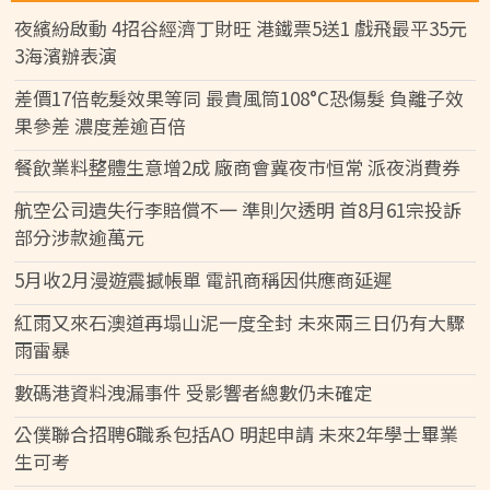
夜繽紛啟動 4招谷經濟丁財旺 港鐵票5送1 戲飛最平35元
3海濱辦表演
差價17倍乾髮效果等同 最貴風筒108°C恐傷髮 負離子效
果參差 濃度差逾百倍
餐飲業料整體生意增2成 廠商會冀夜市恒常 派夜消費券
航空公司遺失行李賠償不一 準則欠透明 首8月61宗投訴
部分涉款逾萬元
5月收2月漫遊震撼帳單 電訊商稱因供應商延遲
紅雨又來石澳道再塌山泥一度全封 未來兩三日仍有大驟
雨雷暴
數碼港資料洩漏事件 受影響者總數仍未確定
公僕聯合招聘6職系包括AO 明起申請 未來2年學士畢業
生可考