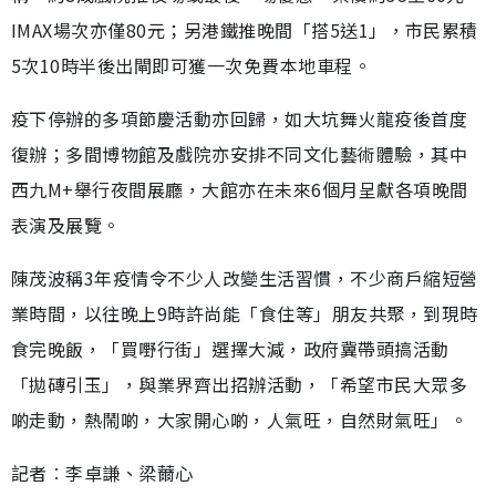
IMAX場次亦僅80元；另港鐵推晚間「搭5送1」，市民累積
5次10時半後出閘即可獲一次免費本地車程。
疫下停辦的多項節慶活動亦回歸，如大坑舞火龍疫後首度
復辦；多間博物館及戲院亦安排不同文化藝術體驗，其中
西九M+舉行夜間展廳，大館亦在未來6個月呈獻各項晚間
表演及展覽。
陳茂波稱3年疫情令不少人改變生活習慣，不少商戶縮短營
業時間，以往晚上9時許尚能「食住等」朋友共聚，到現時
食完晚飯，「買嘢行街」選擇大減，政府冀帶頭搞活動
「拋磚引玉」，與業界齊出招辦活動，「希望市民大眾多
啲走動，熱鬧啲，大家開心啲，人氣旺，自然財氣旺」。
記者︰李卓謙、梁薾心