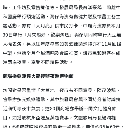
映、工作坊及零售攤位等。發展局局長甯漢豪稱，將趁中
秋國慶舉行頭炮活動，灣仔海濱有傷健共融及懷舊工藝主
題活動，亦有「大月亮」供市民打卡。中環海濱亦於本月
30日舉行「月來越好，歡樂灣區」與深圳同時舉行大型無
人機表演，另以往年度盛事如美酒佳餚巡禮亦在11月回歸
中環，包括全月全城酒吧及食肆推廣，讓市民和遊客在維
港兩岸夜景，享受不同精采活動。
商場播亞運舞火龍復辦夜遊博物館
坊間對是否重辦「大笪地」夜市有不同意見，陳茂波稱，
會舉辦多元娛樂體驗，其中旅發局會與不同持分者討論搞
活廟街等夜市氣氛；逾80個商場亦舉辦不同文化體育節
目，如播放杭州亞運及英超賽事，文體旅局局長楊潤雄
稱，約8成戲院推夜場或最後一場優惠，票價約35至60元，