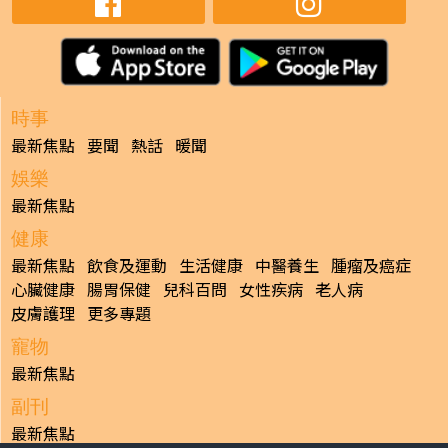
時事
最新焦點
要聞
熱話
暖聞
娛樂
最新焦點
健康
最新焦點
飲食及運動
生活健康
中醫養生
腫瘤及癌症
心臟健康
腸胃保健
兒科百問
女性疾病
老人病
皮膚護理
更多專題
寵物
最新焦點
副刊
最新焦點