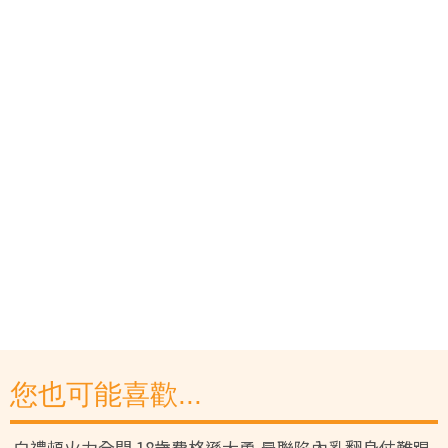
您也可能喜歡...
白禮頓火力全開 18歲費格遜大勇 曼聯陷內亂翻身仗難踢