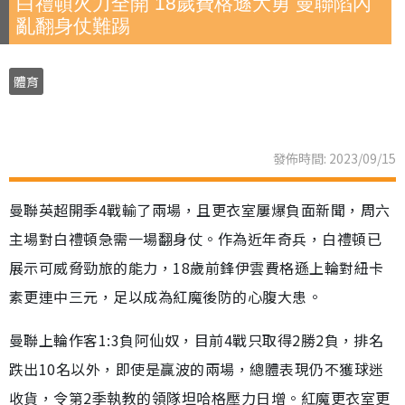
白禮頓火力全開 18歲費格遜大勇 曼聯陷內
亂翻身仗難踢
體育
發佈時間: 2023/09/15
曼聯英超開季4戰輸了兩場，且更衣室屢爆負面新聞，周六
主場對白禮頓急需一場翻身仗。作為近年奇兵，白禮頓已
展示可威脅勁旅的能力，18歲前鋒伊雲費格遜上輪對紐卡
素更連中三元，足以成為紅魔後防的心腹大患。
曼聯上輪作客1:3負阿仙奴，目前4戰只取得2勝2負，排名
跌出10名以外，即使是贏波的兩場，總體表現仍不獲球迷
收貨，令第2季執教的領隊坦哈格壓力日增。紅魔更衣室更