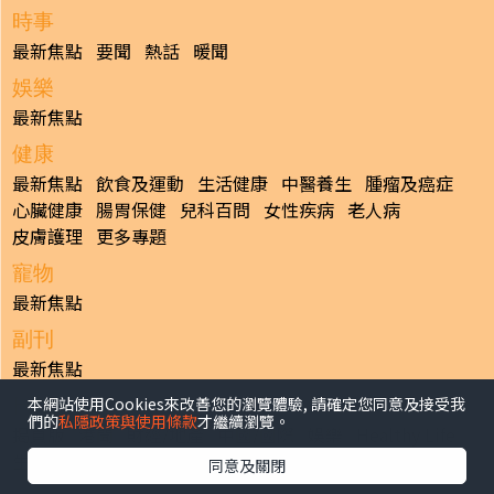
時事
最新焦點
要聞
熱話
暖聞
娛樂
最新焦點
健康
最新焦點
飲食及運動
生活健康
中醫養生
腫瘤及癌症
心臟健康
腸胃保健
兒科百問
女性疾病
老人病
皮膚護理
更多專題
寵物
最新焦點
副刊
最新焦點
本網站使用Cookies來改善您的瀏覽體驗, 請確定您同意及接受我
日報
們的
私隱政策與使用條款
才繼續瀏覽。
揭頁版
港聞
財經/地產
中國/國際
娛樂
Healthy Life
生活副刊
親子/教育
體育
專題/人物
昔日晴報
同意及關閉