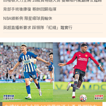
背部手術後康復 哥帥回歸指揮
NBA頒新例 限星級球員輪休
英超直播新要求 踩領隊「紅綫」難實行