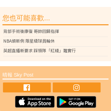
您也可能喜歡...
背部手術後康復 哥帥回歸指揮
NBA頒新例 限星級球員輪休
英超直播新要求 踩領隊「紅綫」難實行
晴報 Sky Post