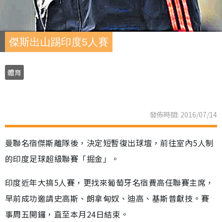
傑斯出山踢印度5人賽
體育
發佈時間: 2016/07/14
曼聯名宿傑斯離隊後，決定短暫復出球壇，前往室內5人制
的印度足球超級聯賽「掘金」。
印度近年大搞5人賽，更找來葡萄牙名宿費高任聯賽主席，
早前成功邀請史高斯、朗拿甸奴、迪高、基斯普獻技。賽
事周五開鑼，直至本月24日結束。