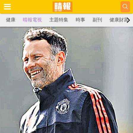
健康
晴報電視
主題特集
時事
副刊
健康財富