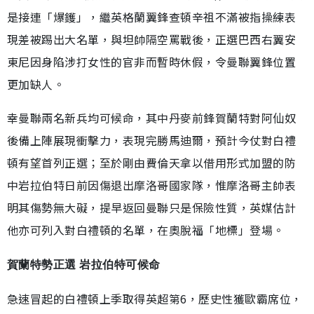
是接連「爆鑊」，繼英格蘭翼鋒查頓辛祖不滿被指操練表
現差被踢出大名單，與坦帥隔空罵戰後，正選巴西右翼安
東尼因身陷涉打女性的官非而暫時休假，令曼聯翼鋒位置
更加缺人。
幸曼聯兩名新兵均可候命，其中丹麥前鋒賀蘭特對阿仙奴
後備上陣展現衝擊力，表現完勝馬迪爾，預計今仗對白禮
頓有望首列正選；至於剛由費倫天拿以借用形式加盟的防
中岩拉伯特日前因傷退出摩洛哥國家隊，惟摩洛哥主帥表
明其傷勢無大礙，提早返回曼聯只是保險性質，英媒估計
他亦可列入對白禮頓的名單，在奧脫福「地標」登場。
賀蘭特勢正選 岩拉伯特可候命
急速冒起的白禮頓上季取得英超第6，歷史性獲歐霸席位，