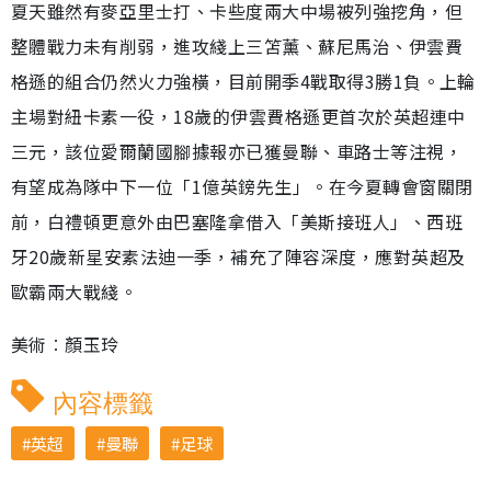
夏天雖然有麥亞里士打、卡些度兩大中場被列強挖角，但
整體戰力未有削弱，進攻綫上三笘薰、蘇尼馬治、伊雲費
格遜的組合仍然火力強橫，目前開季4戰取得3勝1負。上輪
主場對紐卡素一役，18歲的伊雲費格遜更首次於英超連中
三元，該位愛爾蘭國腳據報亦已獲曼聯、車路士等注視，
有望成為隊中下一位「1億英鎊先生」。在今夏轉會窗關閉
前，白禮頓更意外由巴塞隆拿借入「美斯接班人」、西班
牙20歲新星安素法迪一季，補充了陣容深度，應對英超及
歐霸兩大戰綫。
美術︰顏玉玲
內容標籤
英超
曼聯
足球