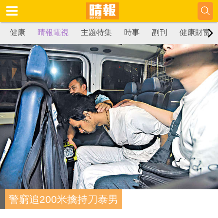
健康
晴報電視
主題特集
時事
副刊
健康財富
警窮追200米擒持刀泰男