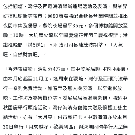
包括觀塘、灣仔及西環海濱舉辦連場活動及表演，與業界
研搞旺廟街等夜市；逾80商場將配合延長營業時間並推出
夜間市集及優惠，戲院夜場最平35元，多個博物館開放至
晚上10時，大坑舞火龍以至國慶煙花等節日慶祝復辦；港
鐵推晚間「搭5送1」。財政司司長陳茂波期望，「人氣
旺，自然財氣旺」。
「香港夜繽紛」活動分4方面，其中發展局聯同不同機構，
由本月底起至11月底，逢周末在觀塘、灣仔及西環海濱舉
行一系列免費活動，如音樂及無人機表演，以至電影放
映、工作坊及零售攤位等。發展局局長甯漢豪稱，將趁中
秋國慶舉行頭炮活動，灣仔海濱有傷健共融及懷舊工藝主
題活動，亦有「大月亮」供市民打卡。中環海濱亦於本月
30日舉行「月來越好，歡樂灣區」與深圳同時舉行大型無