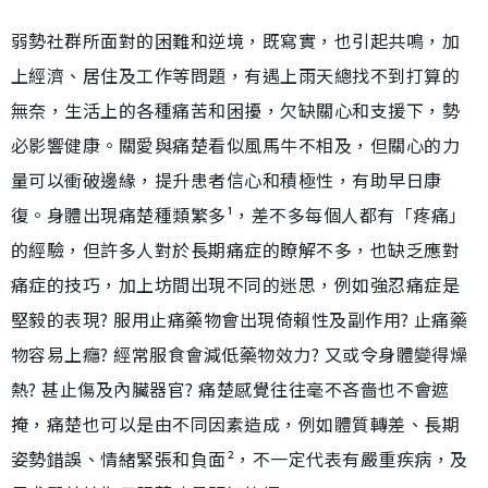
弱勢社群所面對的困難和逆境，既寫實，也引起共鳴，加
上經濟、居住及工作等問題，有遇上雨天總找不到打算的
無奈，生活上的各種痛苦和困擾，欠缺關心和支援下，勢
必影響健康。關愛與痛楚看似風馬牛不相及，但關心的力
量可以衝破邊緣，提升患者信心和積極性，有助早日康
復。身體出現痛楚種類繁多¹，差不多每個人都有「疼痛」
的經驗，但許多人對於長期痛症的瞭解不多，也缺乏應對
痛症的技巧，加上坊間出現不同的迷思，例如強忍痛症是
堅毅的表現? 服用止痛藥物會出現倚賴性及副作用? 止痛藥
物容易上癮? 經常服食會減低藥物效力? 又或令身體變得燥
熱? 甚止傷及內臟器官? 痛楚感覺往往毫不吝嗇也不會遮
掩，痛楚也可以是由不同因素造成，例如體質轉差、長期
姿勢錯誤、情緒緊張和負面²，不一定代表有嚴重疾病，及