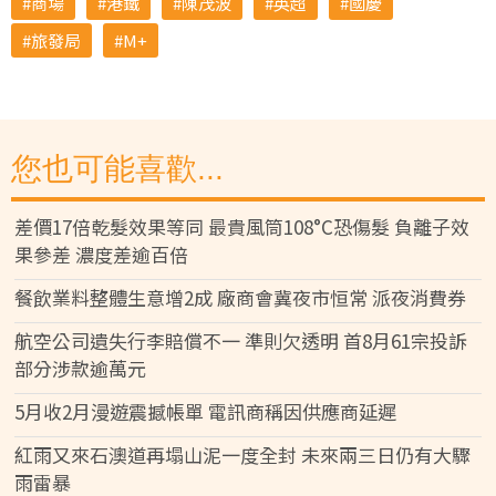
商場
港鐵
陳茂波
英超
國慶
旅發局
M+
您也可能喜歡...
差價17倍乾髮效果等同 最貴風筒108°C恐傷髮 負離子效
果參差 濃度差逾百倍
餐飲業料整體生意增2成 廠商會冀夜市恒常 派夜消費券
航空公司遺失行李賠償不一 準則欠透明 首8月61宗投訴
部分涉款逾萬元
5月收2月漫遊震撼帳單 電訊商稱因供應商延遲
紅雨又來石澳道再塌山泥一度全封 未來兩三日仍有大驟
雨雷暴