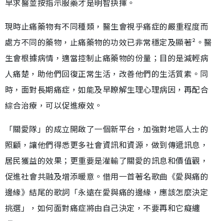
早求醫並按指示服藥才是明智抉擇。
現時止痛藥物有不同種類，醫生會視乎痛症的嚴重程度而
處方不同的藥物，止痛藥物的功效已非常穩定及顯著²。醫
生會根據病情，適當控制止痛藥物的份量；目的是減輕病
人痛楚，助他們回復正常生活，改善他們的生活質素。同
時，面對長期痛症，如能及早瞭解生理心理病因，再配合
綜合治療，可以促進療效。
「關愛隊」的成立開啟了一個新平台，加強對地區人士的
照顧，讓他們得悉更多社會資訊和資源，做到傳遞訊息，
居民獲益的效果；更重要是灌輸了關愛的訊息和價值觀，
促進社會共融及增添暖意。借用一首著名歌曲《愛與痛的
邊緣》結尾的歌詞「永遠在愛與痛的邊緣，應該怎麼決定
挑選」，如何面對痛症將由自己決定，不要再和它癡纏