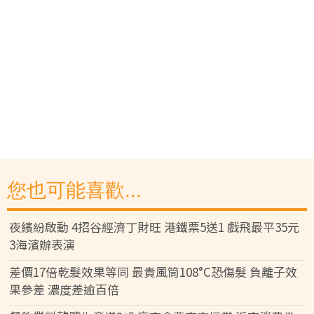
您也可能喜歡...
夜繽紛啟動 4招谷經濟丁財旺 港鐵票5送1 戲飛最平35元
3海濱辦表演
差價17倍乾髮效果等同 最貴風筒108°C恐傷髮 負離子效
果參差 濃度差逾百倍