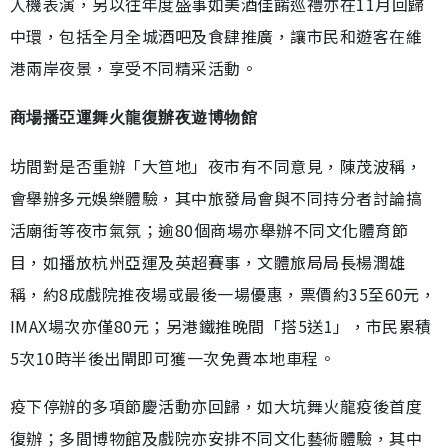
人機表演，另以往年度盛事如美酒佳餚巡禮亦在11月回歸
中環，包括全月全城酒吧及食肆推廣，讓市民和遊客在維
港兩岸夜景，享受不同精采活動。
商場播亞運舞火龍復辦夜遊博物館
坊間對是否重辦「大笪地」夜市有不同意見，陳茂波稱，
會舉辦多元娛樂體驗，其中旅發局會與不同持分者討論搞
活廟街等夜市氣氛；逾80個商場亦舉辦不同文化體育節
目，如播放杭州亞運及英超賽事，文體旅局局長楊潤雄
稱，約8成戲院推夜場或最後一場優惠，票價約35至60元，
IMAX場次亦僅80元；另港鐵推晚間「搭5送1」，市民累積
5次10時半後出閘即可獲一次免費本地車程。
疫下停辦的多項節慶活動亦回歸，如大坑舞火龍疫後首度
復辦；多間博物館及戲院亦安排不同文化藝術體驗，其中