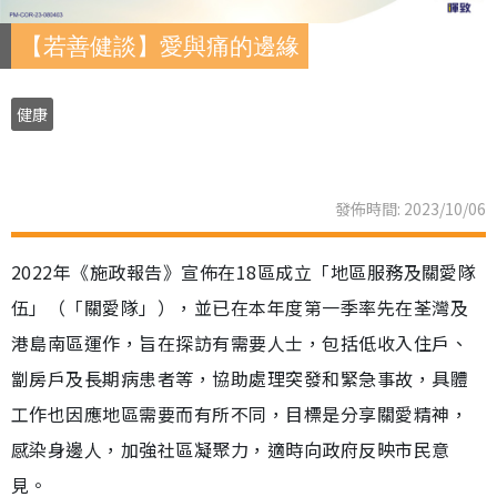
【若善健談】愛與痛的邊緣
健康
發佈時間: 2023/10/06
2022年《施政報告》宣佈在18區成立「地區服務及關愛隊
伍」（「關愛隊」），並已在本年度第一季率先在荃灣及
港島南區運作，旨在探訪有需要人士，包括低收入住戶、
劏房戶及長期病患者等，協助處理突發和緊急事故，具體
工作也因應地區需要而有所不同，目標是分享關愛精神，
感染身邊人，加強社區凝聚力，適時向政府反映市民意
見。