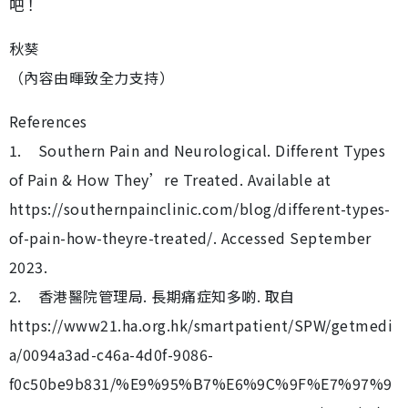
吧！
秋葵
（內容由暉致全力支持）
References
1. Southern Pain and Neurological. Different Types
of Pain & How They’re Treated. Available at
https://southernpainclinic.com/blog/different-types-
of-pain-how-theyre-treated/. Accessed September
2023.
2. 香港醫院管理局. 長期痛症知多啲. 取自
https://www21.ha.org.hk/smartpatient/SPW/getmedi
a/0094a3ad-c46a-4d0f-9086-
f0c50be9b831/%E9%95%B7%E6%9C%9F%E7%97%9