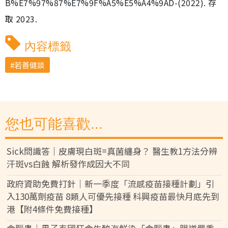
B%E7%97%87%E7%9F%A5%E5%A4%9AD-(2022). 存
取 2023.
內容標籤
若善健談
您也可能喜歡...
Sick問識答｜皮膚現白斑=真菌纏身？ 醫生教1方法分辨
汗斑vs白蝕 解析發作成因大不同
政府資助免費打針｜新一季度「流感疫苗接種計劃」引
入130萬劑疫苗 8類人可優先接種 科興疫苗最快月底先到
港【附4條件免費接種】