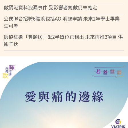
數碼港資料洩漏事件 受影響者總數仍未確定
公僕聯合招聘6職系包括AO 明起申請 未來2年學士畢業
生可考
房協紅磡「豐頤居」8成半單位已租出 未來再推3項目 供
逾千伙