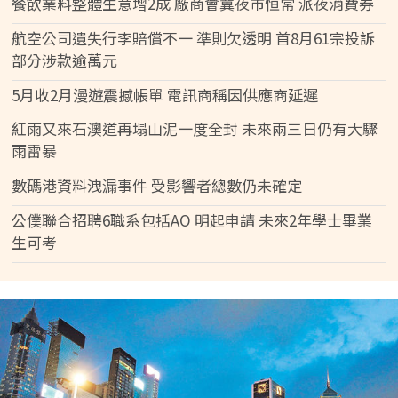
餐飲業料整體生意增2成 廠商會冀夜市恒常 派夜消費券
航空公司遺失行李賠償不一 準則欠透明 首8月61宗投訴
部分涉款逾萬元
5月收2月漫遊震撼帳單 電訊商稱因供應商延遲
紅雨又來石澳道再塌山泥一度全封 未來兩三日仍有大驟
雨雷暴
數碼港資料洩漏事件 受影響者總數仍未確定
公僕聯合招聘6職系包括AO 明起申請 未來2年學士畢業
生可考