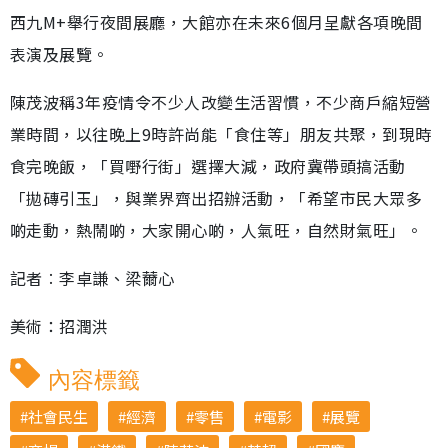
西九M+舉行夜間展廳，大館亦在未來6個月呈獻各項晚間
表演及展覽。
陳茂波稱3年疫情令不少人改變生活習慣，不少商戶縮短營
業時間，以往晚上9時許尚能「食住等」朋友共聚，到現時
食完晚飯，「買嘢行街」選擇大減，政府冀帶頭搞活動
「拋磚引玉」，與業界齊出招辦活動，「希望市民大眾多
啲走動，熱鬧啲，大家開心啲，人氣旺，自然財氣旺」。
記者︰李卓謙、梁薾心
美術：招潤洪
內容標籤
社會民生
經濟
零售
電影
展覽