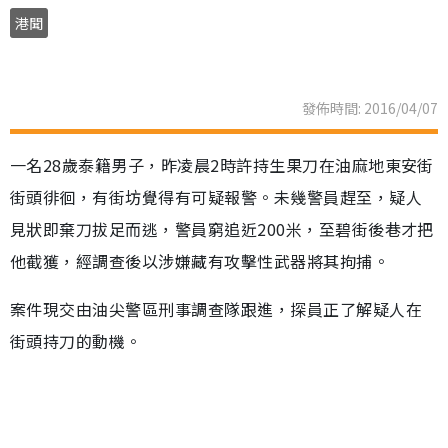
港聞
發佈時間: 2016/04/07
一名28歲泰籍男子，昨凌晨2時許持生果刀在油麻地東安街
街頭徘徊，有街坊覺得有可疑報警。未幾警員趕至，疑人
見狀即棄刀拔足而逃，警員窮追近200米，至碧街後巷才把
他截獲，經調查後以涉嫌藏有攻擊性武器將其拘捕。
案件現交由油尖警區刑事調查隊跟進，探員正了解疑人在
街頭持刀的動機。