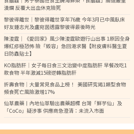
食腦蟲｜男子泰國狂食生醃海鮮染「食腦蟲」腸道嚴重
潰爛 反覆大出血休克險死
黎彼得離世｜黎彼得離世享年76歲 今年3月已中風臥床
好友鍾志光及盧宛茵透露黎彼得最後時光
陳浚霆｜《愛回家》風少陳浚霆歐遊行山出事 1原因全身
爆紅疹極恐怖 險「毀容」急回港求醫【附皮膚科醫生夏
日防蟲貼士】
KO脂肪肝｜女子每日食三文治變中度脂肪肝 早餐改吃1
款食物 半年激減15磅逆轉脂肪肝
折壽食物｜大量常見食品上榜！ 美國研究揭1類型食物
頻食死亡風險激增17%
仙草農藥丨內地仙草驗出農藥超標 台灣「鮮芋仙」及
「CoCo」疑涉事 供應商急澄清：未流入市面