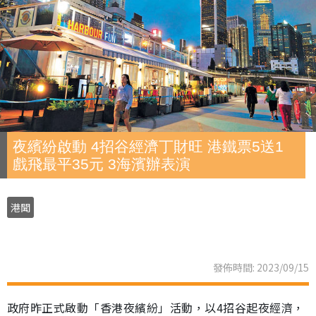
夜繽紛啟動 4招谷經濟丁財旺 港鐵票5送1
戲飛最平35元 3海濱辦表演
港聞
發佈時間: 2023/09/15
政府昨正式啟動「香港夜繽紛」活動，以4招谷起夜經濟，