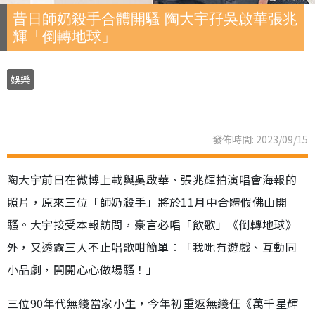
昔日師奶殺手合體開騷 陶大宇孖吳啟華張兆
輝「倒轉地球」
娛樂
發佈時間: 2023/09/15
陶大宇前日在微博上載與吳啟華、張兆輝拍演唱會海報的
照片，原來三位「師奶殺手」將於11月中合體假佛山開
騷。大宇接受本報訪問，豪言必唱「飲歌」《倒轉地球》
外，又透露三人不止唱歌咁簡單︰「我哋有遊戲、互動同
小品劇，開開心心做場騷！」
三位90年代無綫當家小生，今年初重返無綫任《萬千星輝