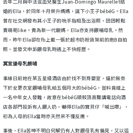
去年二月與中法混血兒醫生Juan-Domingo Maurellet結
婚的Ella，於同年十月榮升媽媽，誕下小王子bébéG。Ella
曾在社交網發布其小王子的吮手指相及出浴照，囝囝輕鬆
賣萌呃like。貴為新一代靚媽，Ella亦支持餵哺母乳。然
而，昨午Ella卻在fb上載一張於超巿奶粉貨架前的抱B自拍
照，並發文申訴餵母乳時遇上不快經歷。
冀宣揚母乳餵哺
事緣日前她在某五星級酒店由於找不到育嬰室，逼於無奈
下於女更衣室餵哺母乳給五個月大的bébéG，豈料竟碰上
一名中年女人發難，故意在bébéG頭殼頂高聲講電話向酒
店各部門投訴有人餵人奶，嚇得Ella的寶貝仔「喊出嚟」，
初為人母的Ella當時亦天然呆不懂反應。
事後，Ella苦呻不明白何解仍有人對餵母乳有偏見，又以這