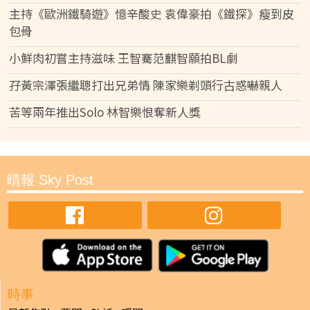
主持《歐洲鐵騎遊》憶辛酸史 袁偉豪拍《鐵探》瘦到皮
包骨
小鮮肉初嘗主持滋味 王智騫范麒智願拍BL劇
孖黃宗澤張繼聰打出兄弟情 陳家樂剃頭行古惑嚇親人
苦等兩年推出Solo 林智樂恨奪新人獎
晴報 Sky Post
時事