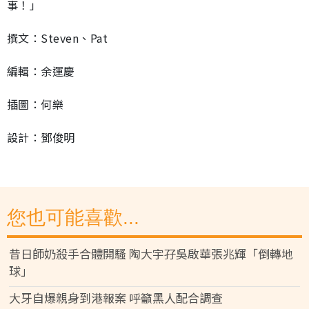
事！」
撰文：Steven、Pat
編輯：余運慶
插圖：何樂
設計：鄧俊明
您也可能喜歡...
昔日師奶殺手合體開騷 陶大宇孖吳啟華張兆輝「倒轉地
球」
大牙自爆親身到港報案 呼籲黑人配合調查