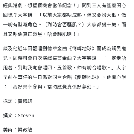
經典港劇，想搵個機會當係紀念！」問到三人有甚麼開心
回憶？大宇稱︰「以前大家都唔成熟，但又要扮大個，做
一啲有型嘅角色。（到時會否騷肌？）大家都幾十歲，而
且又唔係真正歌星，唔會騷肌喇！」
談及他近年因翻唱劉德華金曲《倒轉地球》而成為網民寵
兒，屆時可會再次演繹這首金曲？大宇笑說︰「一定走唔
甩啦，到時我哋會唱四、五首歌，仲有啲合唱歌。」大宇
早前在華仔的生日派對同台合唱《倒轉地球》，他開心說
︰「我好榮幸參與，當時感覺真係好夢幻。」
採訪︰黃曉妍
撰文︰Steven
美術︰梁政敏