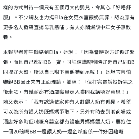
樣的方式對待一個只有五個月大的嬰兒，令其心「好唔舒
服」。不少網友也力挺Ella在女更衣室餵奶無罪，認為應有
更多名人發聲宣揚母乳餵哺；有人亦鬧爆該中年女子無教
養。
本報記者昨午聯絡到Ella，她說：「因為當時對方好似好緊
張，而且自己都同BB一齊，同埋佢講嘢嗰時好近自己同BB
同埋好大聲，所以自己嗰下真係嚇到呆咗！」她坦言害怕
嚇親BB因此未有正面理論，並稱：「佢打完電話投訴完之
後走咗，冇幾耐都有酒店職員走入嚟同我講唔好意思！」
她又表示：「我冇諗過依家仲有人對餵人奶有偏見，希望
可以為所有餵人奶既媽媽爭取下，另外有時去到啲商場或
酒店好多時佢哋嘅育嬰室都冇設施畀媽媽餵人奶，要抱住
一個20磅嘅BB一邊餵人奶一邊企喺度係一件好困難嘅