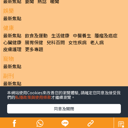
最新焦點
要聞
熱話
暖聞
娛樂
最新焦點
健康
最新焦點
飲食及運動
生活健康
中醫養生
腫瘤及癌症
心臟健康
腸胃保健
兒科百問
女性疾病
老人病
皮膚護理
更多專題
寵物
最新焦點
副刊
最新焦點
本網站使用Cookies來改善您的瀏覽體驗, 請確定您同意及接受我
日報
們的
私隱政策與使用條款
才繼續瀏覽。
揭頁版
港聞
財經/地產
中國/國際
娛樂
Healthy Life
生活副刊
親子/教育
體育
專題/人物
昔日晴報
同意及關閉
香港經濟日報版權所有©2026
>