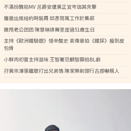
不滿扮醜拍MV 呂爵安遭黃正宜岑珈其夾擊
獲邀出席紐約時裝周 邱彥筒寓工作於集郵
撇甩老公囝囝 陳慧琳排舞室度過51歲生日
主持《歐洲鐵騎遊》憶辛酸史 袁偉豪拍《鐵探》瘦到皮
包骨
小鮮肉初嘗主持滋味 王智騫范麒智願拍BL劇
孖黃宗澤張繼聰打出兄弟情 陳家樂剃頭行古惑嚇親人