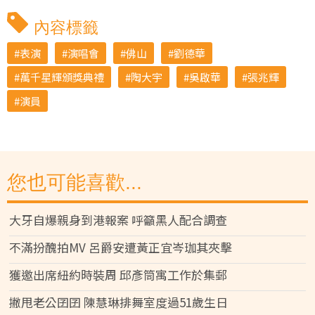
內容標籤
表演
演唱會
佛山
劉德華
萬千星輝頒獎典禮
陶大宇
吳啟華
張兆輝
演員
您也可能喜歡...
大牙自爆親身到港報案 呼籲黑人配合調查
不滿扮醜拍MV 呂爵安遭黃正宜岑珈其夾擊
獲邀出席紐約時裝周 邱彥筒寓工作於集郵
撇甩老公囝囝 陳慧琳排舞室度過51歲生日