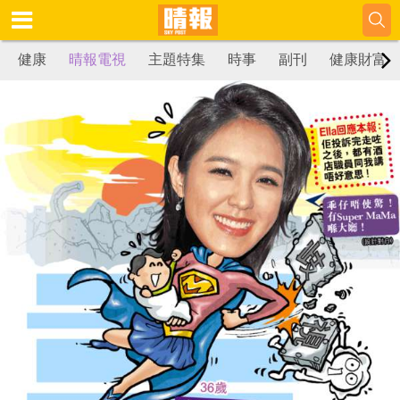
健康
晴報電視
主題特集
時事
副刊
健康財富