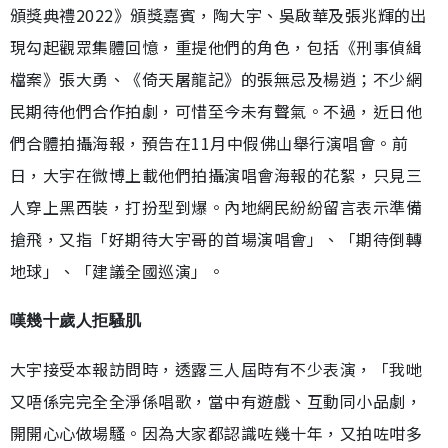
頒獎典禮2022》頒獎嘉賓，陶大宇、吳啟華及張兆輝的出
現勾起觀眾集體回憶，重提他們的角色，包括《刑事偵緝
檔案》張大勇、《倚天屠龍記》的張無忌及楊逍；不少網
民期待他們合作拍劇，可惜至今未有聲氣。不過，近日他
們合體拍攝海報，預告在11月中假佛山舉行演唱會。前
日，大宇在微博上載他們拍攝演唱會海報的花絮，只見三
人穿上黑西裝，打扮型到爆。內地網民紛紛留言表示準備
搶飛，又指「好期待大宇哥的首場演唱會」、「期待倒轉
地球」、「建議全國巡演」。
嘆幾十歲人拒騷肌
大宇接受本報訪問時，透露三人屆時有不少表演，「我哋
又唔係完完全全淨係唱歌，當中有遊戲、互動同小品劇，
開開心心做場騷。因為大家都認識咗幾十年，又拍咗咁多