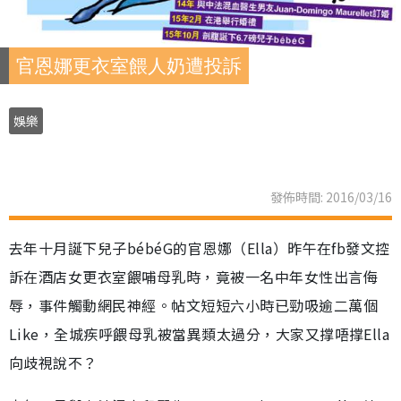
官恩娜更衣室餵人奶遭投訴
娛樂
發佈時間: 2016/03/16
去年十月誕下兒子bébéG的官恩娜（Ella）昨午在fb發文控
訴在酒店女更衣室餵哺母乳時，竟被一名中年女性出言侮
辱，事件觸動網民神經。帖文短短六小時已勁吸逾二萬個
Like，全城疾呼餵母乳被當異類太過分，大家又撑唔撑Ella
向歧視說不？