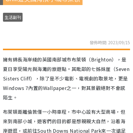
生活副刊
發佈時間: 2023/09/15
擁有綿長海岸綫的英國南部城市布萊頓（Brighton），是
夏日享受陽光與海灘的旅遊點。其毗鄰的七姊妹崖（Seven
Sisters Cliff），除了是不少電影、電視劇的取景地，更是
Windows 7內置的Wallpaper之一，對其景觀絕對不會感
陌生。
布萊頓距離倫敦僅一小時車程，市中心設有大型商場，但
來到南部小城，遊客們的目的都是想親親大自然，沿着海
岸遊逛，或前往South Downs National Park來一次遠足