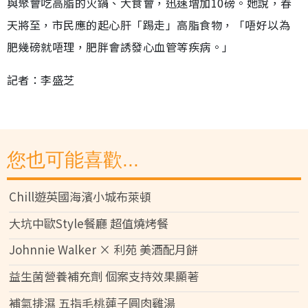
與聚會吃高脂的火鍋、大食會，迅速增加10磅。她說，春
天將至，市民應的起心肝「踢走」高脂食物，「唔好以為
肥幾磅就唔理，肥胖會誘發心血管等疾病。」
記者：李盛芝
您也可能喜歡...
Chill遊英國海濱小城布萊頓
大坑中歐Style餐廳 超值燒烤餐
Johnnie Walker × 利苑 美酒配月餅
益生菌營養補充劑 個案支持效果顯著
補氣排濕 五指毛桃蓮子圓肉雞湯