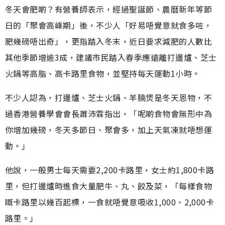
冬天會肥啲？有營養師表示，經過聖誕節、農曆新年等節
日的「聚會高峰期」後，不少人「好易唔覺意就食多咗，
肥幾磅唔出奇」，更指踏入冬末，近日要求減肥的人數比
其他季節增逾3成，建議市民踏入春季應遠離打邊爐、芝士
火鍋等高脂、高卡路里食物，並堅持每天運動1小時。
不少人認為，打邊爐、芝士火鍋、羊腩煲是冬天恩物，不
過香港營養學會會長蕭沛霖指出，「呢啲食物會無形中為
你增加幾磅，冬天多節日、聚會多，加上天氣凍就唔想運
動。」
他說，一般男士每天需要2,200卡路里，女士約1,800卡路
里，但打邊爐時進食大量肥牛、丸、餃及菜，「每樣食物
嘅卡路里以幾百起標，一食就唔覺意吸收1,000、2,000卡
路里。」