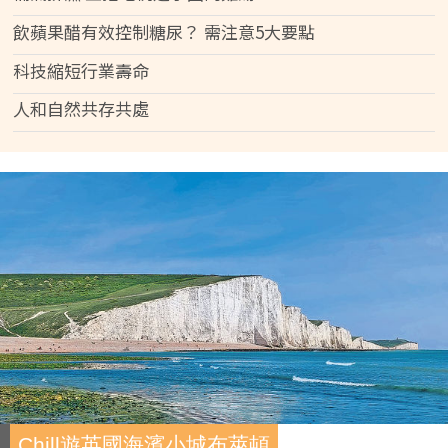
飲蘋果醋有效控制糖尿？ 需注意5大要點
科技縮短行業壽命
人和自然共存共處
Chill遊英國海濱小城布萊頓