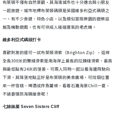
布萊頓不僅有自然景觀，其海濱城市也十分適合與小朋友
一起旅遊。城市地標布萊頓碼頭是英國維多利亞式碼頭之
一，有不少食肆、特色小店，以及類似冒險樂園的遊樂設
施及機動遊戲，也有可供成人碰碰運氣的老虎機。
維多利亞式碼頭打卡
喜歡刺激的還可一試布萊頓滑索（Brighton Zip），這條
全長300米的雙綫滑索是南海岸上最長的拉鍊綫滑索，最高
與最低點有24米的落差，可兩人同時一起沿着海邊飛馳向
下滑，其降落地點正好是布萊頓的美食廣場，可找個位置
來一杯雪榚、啤酒或炸魚薯條，看着石灘海景Chill一夏，
不過要慎防海鷗搶食呢！
七姊妹崖 Seven Sisters Cliff