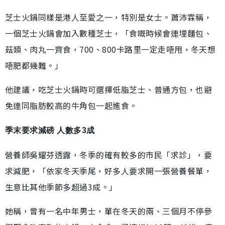
芝士火鍋同樣是港人至愛之一，特別是女士。蕭沛霖稱，
一個芝士火鍋會加入數種芝士，「食嘅時候會連埋麵包、
菇類、肉丸一齊食，700、800卡路里一定走唔甩，冬天想
唔肥都幾難。」
他建議，吃芝士火鍋時可選擇低脂芝士、普通方包，也避
免連同脂肪較高的牛角包一起進食。
季末要求減磅 人數多3成
營養師吳耀芬透露，冬季的確有較多的市民「求診」，要
求減肥，「依家冬天季尾，好多人要求開一張營養餐單，
生意比其他季節多超過3成。」
她稱，曾有一名中年男士，單在冬天的兩、三個月不停參