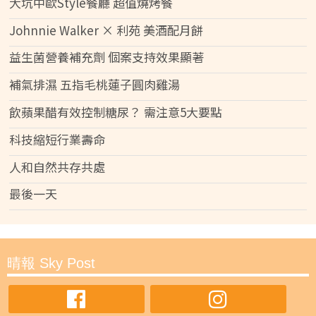
大坑中歐Style餐廳 超值燒烤餐
Johnnie Walker × 利苑 美酒配月餅
益生菌營養補充劑 個案支持效果顯著
補氣排濕 五指毛桃蓮子圓肉雞湯
飲蘋果醋有效控制糖尿？ 需注意5大要點
科技縮短行業壽命
人和自然共存共處
最後一天
晴報 Sky Post