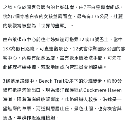
之旅。位於國家公園內的七姊妹崖，由7座白堊斷崖組成，
恍如7個穿着白衣的女孩並肩而立，最高有175公尺，壯麗
的景觀常被譽為「世界的盡頭」。
由布萊頓市中心前往七姊妹崖可搭乘12或13號巴士，當中
13X為假日路綫，可直達觀景台，12號會停靠國家公園的旅
客中心，內裏有紀念品店，設有飲水機及洗手間，可先在
此整理補給裝備、索取地圖或向管理員查詢路綫。
3條遠足路綫中，Beach Trail沿崖下的沙灘徒步，約60分
鐘可抵達河流出口、現為海洋保護區的Cuckmere Haven
海灘，隔着海岸綫眺望斷崖。此路綫遊人較多，沿途是一
望無際的草原、河道與層層山丘，景色壯闊，也有機會與
馬匹、羊群作近距離接觸。