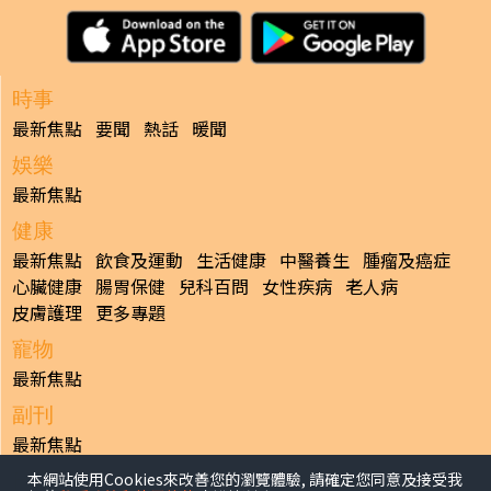
時事
最新焦點
要聞
熱話
暖聞
娛樂
最新焦點
健康
最新焦點
飲食及運動
生活健康
中醫養生
腫瘤及癌症
心臟健康
腸胃保健
兒科百問
女性疾病
老人病
皮膚護理
更多專題
寵物
最新焦點
副刊
最新焦點
本網站使用Cookies來改善您的瀏覽體驗, 請確定您同意及接受我
日報