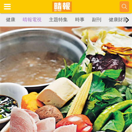
健康
晴報電視
主題特集
時事
副刊
健康財富