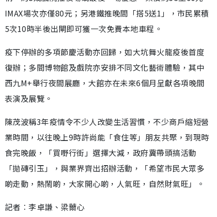
IMAX場次亦僅80元；另港鐵推晚間「搭5送1」，市民累積
5次10時半後出閘即可獲一次免費本地車程。
疫下停辦的多項節慶活動亦回歸，如大坑舞火龍疫後首度
復辦；多間博物館及戲院亦安排不同文化藝術體驗，其中
西九M+舉行夜間展廳，大館亦在未來6個月呈獻各項晚間
表演及展覽。
陳茂波稱3年疫情令不少人改變生活習慣，不少商戶縮短營
業時間，以往晚上9時許尚能「食住等」朋友共聚，到現時
食完晚飯，「買嘢行街」選擇大減，政府冀帶頭搞活動
「拋磚引玉」，與業界齊出招辦活動，「希望市民大眾多
啲走動，熱鬧啲，大家開心啲，人氣旺，自然財氣旺」。
記者︰李卓謙、梁薾心