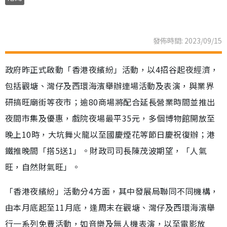
發佈時間: 2023/09/15
政府昨正式啟動「香港夜繽紛」活動，以4招谷起夜經濟，
包括觀塘、灣仔及西環海濱舉辦連場活動及表演，與業界
研搞旺廟街等夜市；逾80商場將配合延長營業時間並推出
夜間市集及優惠，戲院夜場最平35元，多個博物館開放至
晚上10時，大坑舞火龍以至國慶煙花等節日慶祝復辦；港
鐵推晚間「搭5送1」。財政司司長陳茂波期望，「人氣
旺，自然財氣旺」。
「香港夜繽紛」活動分4方面，其中發展局聯同不同機構，
由本月底起至11月底，逢周末在觀塘、灣仔及西環海濱舉
行一系列免費活動，如音樂及無人機表演，以至電影放