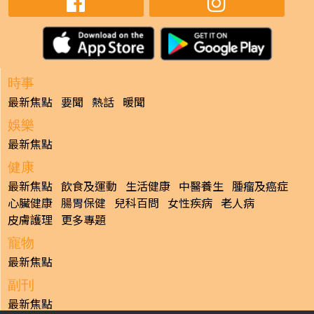
時事
最新焦點
要聞
熱話
暖聞
娛樂
最新焦點
健康
最新焦點
飲食及運動
生活健康
中醫養生
腫瘤及癌症
心臟健康
腸胃保健
兒科百問
女性疾病
老人病
皮膚護理
更多專題
寵物
最新焦點
副刊
最新焦點