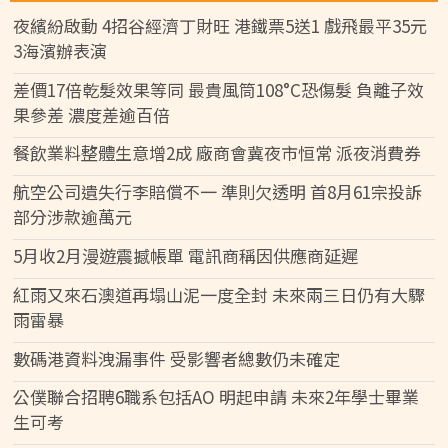
夜繽紛啟動 4招谷經濟丁財旺 港鐵票5送1 戲飛最平35元
3海濱辦表演
差價17倍乾髮效果等同 最貴風筒108°C恐傷髮 負離子效
果參差 濃度差逾百倍
餐飲業料整體生意增2成 廠商會冀夜市恒常 派夜消費券
航空公司遺失行李賠償不一 準則欠透明 首8月61宗投訴
部分涉款逾萬元
5月收2月漫遊震撼帳單 電訊商稱因供應商延遲
紅雨又來石澳道再塌山泥一度全封 未來兩三日仍有大驟
雨雷暴
數碼港資料洩漏事件 受影響者總數仍未確定
公僕聯合招聘6職系包括AO 明起申請 未來2年學士畢業
生可考