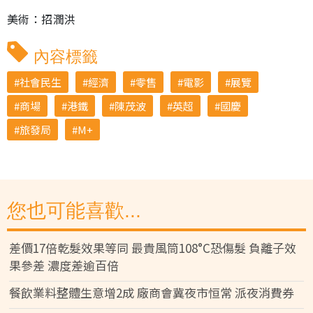
美術：招潤洪
內容標籤
社會民生
經濟
零售
電影
展覽
商場
港鐵
陳茂波
英超
國慶
旅發局
M+
您也可能喜歡...
差價17倍乾髮效果等同 最貴風筒108°C恐傷髮 負離子效
果參差 濃度差逾百倍
餐飲業料整體生意增2成 廠商會冀夜市恒常 派夜消費券