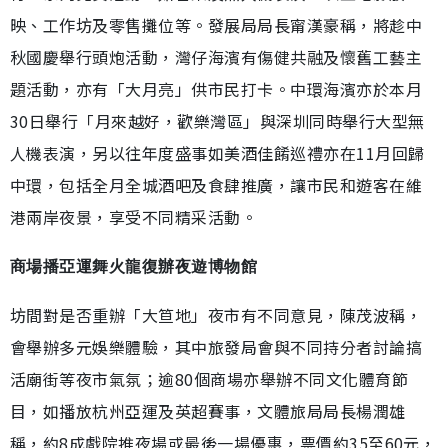
映、工作坊及零售攤位等。發展局局長甯漢豪稱，將趁中
秋國慶舉行頭炮活動，灣仔海濱有傷健共融及懷舊工藝主
題活動，亦有「大月亮」供市民打卡。中環海濱亦於本月
30日舉行「月來越好，歡樂灣區」與深圳同時舉行大型無
人機表演，另以往年度盛事如美酒佳餚巡禮亦在11月回歸
中環，包括全月全城酒吧及食肆推廣，讓市民和遊客在維
港兩岸夜景，享受不同精采活動。
商場播亞運舞火龍復辦夜遊博物館
坊間對是否重辦「大笪地」夜市有不同意見，陳茂波稱，
會舉辦多元娛樂體驗，其中旅發局會與不同持分者討論搞
活廟街等夜市氣氛；逾80個商場亦舉辦不同文化體育節
目，如播放杭州亞運及英超賽事，文體旅局局長楊潤雄
稱，約8成戲院推夜場或最後一場優惠，票價約35至60元，