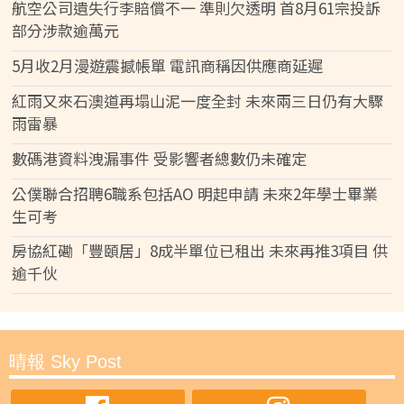
航空公司遺失行李賠償不一 準則欠透明 首8月61宗投訴
部分涉款逾萬元
5月收2月漫遊震撼帳單 電訊商稱因供應商延遲
紅雨又來石澳道再塌山泥一度全封 未來兩三日仍有大驟
雨雷暴
數碼港資料洩漏事件 受影響者總數仍未確定
公僕聯合招聘6職系包括AO 明起申請 未來2年學士畢業
生可考
房協紅磡「豐頤居」8成半單位已租出 未來再推3項目 供
逾千伙
晴報 Sky Post