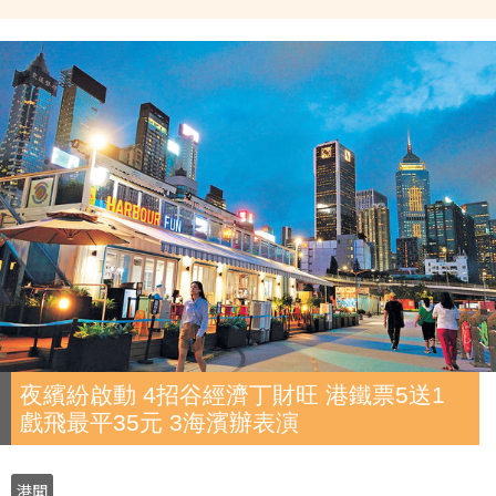
夜繽紛啟動 4招谷經濟丁財旺 港鐵票5送1
戲飛最平35元 3海濱辦表演
港聞