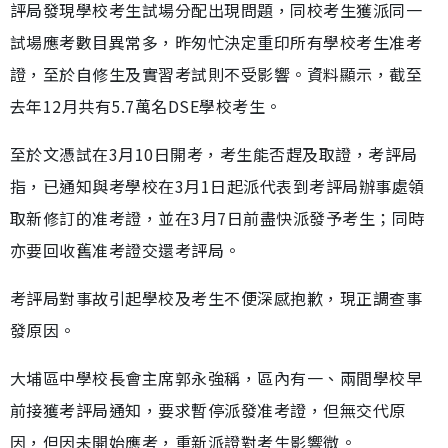
評局發現學校考生試場分配出現問題，同校考生獲派同一
試場應考數目異常多，昨匆忙決定重印所有學校考生准考
證，至於自修生及實習考試則不受影響。資料顯示，截至
去年12月共有5.7萬名DSE學校考生。
至於文憑試在3月10日開考，考生能否趕及取證，考評局
指，已通知與考學校在3月1日起派代表到考評局辦事處領
取新修訂的准考證，並在3月7日前盡快派發予考生；同時
亦要回收舊准考證交還考評局。
考評局對事故引起學校及考生不便深感抱歉，現正調查事
發原因。
大埔區中學校長會主席郭永強稱，區內有一、兩間學校早
前接獲考評局通知，要求暫停派發准考證，但無交代原
因，但因未開始應考，重新派證對考生影響微。