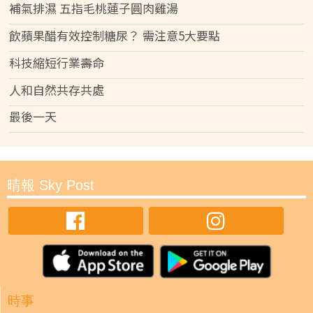
補氣排濕 五指毛桃蓮子圓肉雞湯
飲蘋果醋有效控制糖尿？ 需注意5大要點
科技縮短行業壽命
人和自然共存共處
最後一天
晴報 Sky Post
時事