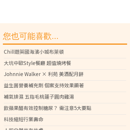
您也可能喜歡...
Chill遊英國海濱小城布萊頓
大坑中歐Style餐廳 超值燒烤餐
Johnnie Walker × 利苑 美酒配月餅
益生菌營養補充劑 個案支持效果顯著
補氣排濕 五指毛桃蓮子圓肉雞湯
飲蘋果醋有效控制糖尿？ 需注意5大要點
科技縮短行業壽命