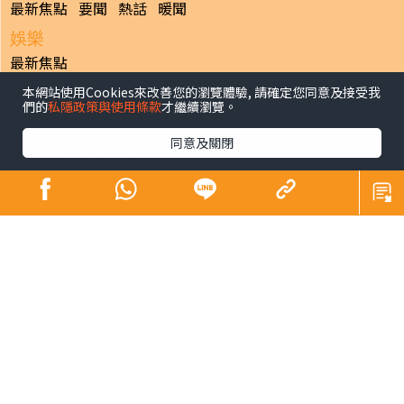
最新焦點
要聞
熱話
暖聞
娛樂
最新焦點
本網站使用Cookies來改善您的瀏覽體驗, 請確定您同意及接受我
健康
們的
私隱政策與使用條款
才繼續瀏覽。
最新焦點
飲食及運動
生活健康
中醫養生
腫瘤及癌症
心臟健康
腸胃保健
兒科百問
女性疾病
老人病
同意及關閉
皮膚護理
更多專題
寵物
最新焦點
副刊
最新焦點
日報
揭頁版
港聞
財經/地產
中國/國際
娛樂
Healthy Life
生活副刊
親子/教育
體育
專題/人物
昔日晴報
香港經濟日報版權所有©2026