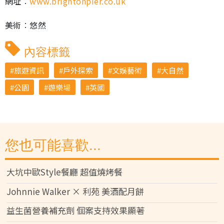
網址︰
www.brightonpier.co.uk
美術︰悠然
內容標籤
旅遊資訊
戶外探索
文娛藝術
大自然
公園
遊樂場
英國
您也可能喜歡...
大坑中歐Style餐廳 超值燒烤餐
Johnnie Walker × 利苑 美酒配月餅
益生菌營養補充劑 個案支持效果顯著