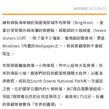
發佈時間: 2023/09/15
擁有綿長海岸綫的英國南部城市布萊頓（Brighton），是
夏日享受陽光與海灘的旅遊點。其毗鄰的七姊妹崖（Seven
Sisters Cliff），除了是不少電影、電視劇的取景地，更是
Windows 7內置的Wallpaper之一，對其景觀絕對不會感
陌生。
布萊頓距離倫敦僅一小時車程，市中心設有大型商場，但
來到南部小城，遊客們的目的都是想親親大自然，沿着海
岸遊逛，或前往South Downs National Park來一次遠足
之旅。位於國家公園內的七姊妹崖，由7座白堊斷崖組成，
恍如7個穿着白衣的女孩並肩而立，最高有175公尺，壯麗
的景觀常被譽為「世界的盡頭」。