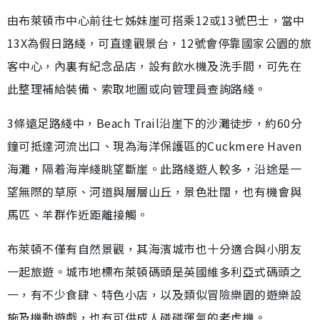
由布萊頓市中心前往七姊妹崖可搭乘12或13號巴士，當中
13X為假日路綫，可直達觀景台，12號會停靠國家公園的旅
客中心，內裏有紀念品店，設有飲水機及洗手間，可先在
此整理補給裝備、索取地圖或向管理員查詢路綫。
3條遠足路綫中，Beach Trail沿崖下的沙灘徒步，約60分
鐘可抵達河流出口、現為海洋保護區的Cuckmere Haven
海灘，隔着海岸綫眺望斷崖。此路綫遊人較多，沿途是一
望無際的草原、河道與層層山丘，景色壯闊，也有機會與
馬匹、羊群作近距離接觸。
布萊頓不僅有自然景觀，其海濱城市也十分適合與小朋友
一起旅遊。城市地標布萊頓碼頭是英國維多利亞式碼頭之
一，有不少食肆、特色小店，以及類似冒險樂園的遊樂設
施及機動遊戲，也有可供成人碰碰運氣的老虎機。