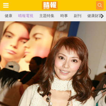
健康
晴報電視
主題特集
時事
副刊
健康財富