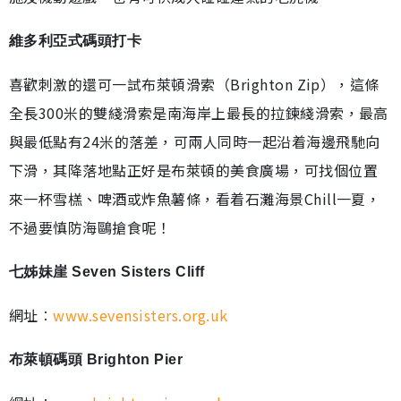
維多利亞式碼頭打卡
喜歡刺激的還可一試布萊頓滑索（Brighton Zip），這條
全長300米的雙綫滑索是南海岸上最長的拉鍊綫滑索，最高
與最低點有24米的落差，可兩人同時一起沿着海邊飛馳向
下滑，其降落地點正好是布萊頓的美食廣場，可找個位置
來一杯雪榚、啤酒或炸魚薯條，看着石灘海景Chill一夏，
不過要慎防海鷗搶食呢！
七姊妹崖 Seven Sisters Cliff
網址︰
www.sevensisters.org.uk
布萊頓碼頭 Brighton Pier