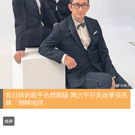
昔日師奶殺手合體開騷 陶大宇孖吳啟華張兆
輝「倒轉地球」
娛樂