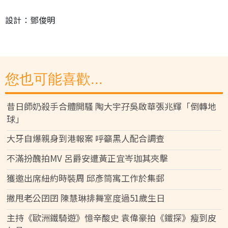
設計：鄧俊明
您也可能喜歡...
昔日師奶殺手合體開騷 陶大宇孖吳啟華張兆輝「倒轉地
球」
大牙自爆親身到港報案 呼籲黑人配合調查
不滿扮醜拍MV 呂爵安遭黃正宜岑珈其夾擊
獲邀出席紐約時裝周 邱彥筒寓工作於集郵
撇甩老公囝囝 陳慧琳排舞室度過51歲生日
主持《歐洲鐵騎遊》憶辛酸史 袁偉豪拍《鐵探》瘦到皮