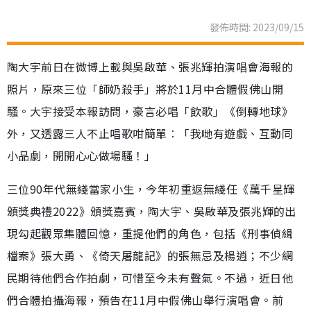
發佈時間: 2023/09/15
陶大宇前日在微博上載與吳啟華、張兆輝拍演唱會海報的
照片，原來三位「師奶殺手」將於11月中合體假佛山開
騷。大宇接受本報訪問，豪言必唱「飲歌」《倒轉地球》
外，又透露三人不止唱歌咁簡單︰「我哋有遊戲、互動同
小品劇，開開心心做場騷！」
三位90年代無綫當家小生，今年初重返無綫任《萬千星輝
頒獎典禮2022》頒獎嘉賓，陶大宇、吳啟華及張兆輝的出
現勾起觀眾集體回憶，重提他們的角色，包括《刑事偵緝
檔案》張大勇、《倚天屠龍記》的張無忌及楊逍；不少網
民期待他們合作拍劇，可惜至今未有聲氣。不過，近日他
們合體拍攝海報，預告在11月中假佛山舉行演唱會。前