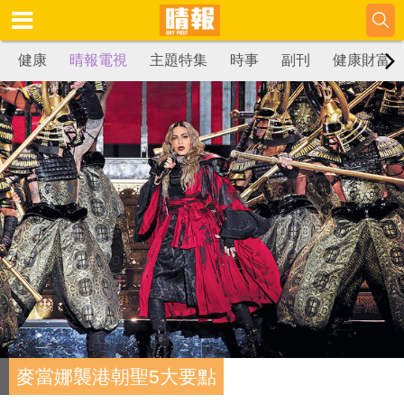
健康
晴報電視
主題特集
時事
副刊
健康財富
麥當娜襲港朝聖5大要點