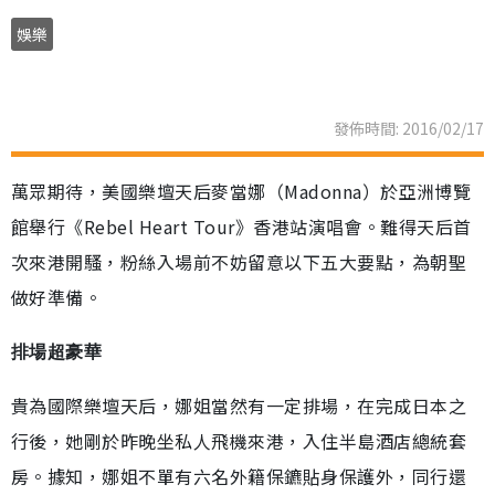
娛樂
發佈時間: 2016/02/17
萬眾期待，美國樂壇天后麥當娜（Madonna）於亞洲博覽
館舉行《Rebel Heart Tour》香港站演唱會。難得天后首
次來港開騷，粉絲入場前不妨留意以下五大要點，為朝聖
做好準備。
排場超豪華
貴為國際樂壇天后，娜姐當然有一定排場，在完成日本之
行後，她剛於昨晚坐私人飛機來港，入住半島酒店總統套
房。據知，娜姐不單有六名外籍保鑣貼身保護外，同行還