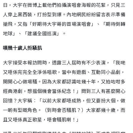
日，大宇在微博上載他們拍攝演唱會海報的花絮，只見三
人穿上黑西裝，打扮型到爆。內地網民紛紛留言表示準備
搶飛，又指「好期待大宇哥的首場演唱會」、「期待倒轉
地球」、「建議全國巡演」。
嘆幾十歲人拒騷肌
大宇接受本報訪問時，透露三人屆時有不少表演，「我哋
又唔係完完全全淨係唱歌，當中有遊戲、互動同小品劇，
開開心心做場騷。因為大家都認識咗幾十年，又拍咗咁多
經典港劇，想搵個機會當係紀念！」問到三人有甚麼開心
回憶？大宇稱︰「以前大家都唔成熟，但又要扮大個，做
一啲有型嘅角色。（到時會否騷肌？）大家都幾十歲，而
且又唔係真正歌星，唔會騷肌喇！」