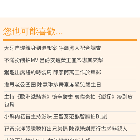
您也可能喜歡...
大牙自爆親身到港報案 呼籲黑人配合調查
不滿扮醜拍MV 呂爵安遭黃正宜岑珈其夾擊
獲邀出席紐約時裝周 邱彥筒寓工作於集郵
撇甩老公囝囝 陳慧琳排舞室度過51歲生日
主持《歐洲鐵騎遊》憶辛酸史 袁偉豪拍《鐵探》瘦到皮
包骨
小鮮肉初嘗主持滋味 王智騫范麒智願拍BL劇
孖黃宗澤張繼聰打出兄弟情 陳家樂剃頭行古惑嚇親人