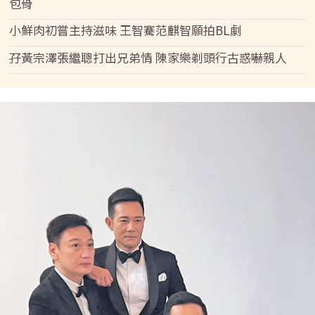
包骨
小鮮肉初嘗主持滋味 王智騫范麒智願拍BL劇
孖黃宗澤張繼聰打出兄弟情 陳家樂剃頭行古惑嚇親人