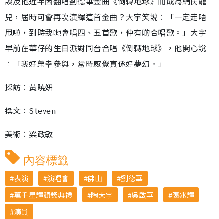
談及他近年因翻唱劉德華金曲《倒轉地球》而成為網民寵
兒，屆時可會再次演繹這首金曲？大宇笑說︰「一定走唔
甩啦，到時我哋會唱四、五首歌，仲有啲合唱歌。」大宇
早前在華仔的生日派對同台合唱《倒轉地球》，他開心說
︰「我好榮幸參與，當時感覺真係好夢幻。」
採訪︰黃曉妍
撰文︰Steven
美術︰梁政敏
內容標籤
表演
演唱會
佛山
劉德華
萬千星輝頒獎典禮
陶大宇
吳啟華
張兆輝
演員