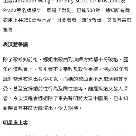
出自Alexander Wang、Jeremy Scott for Moschino及
Prada等名牌設計，單是「戰鞋」已逾500對，據知所有舞
衣用上共250萬粒水晶，且要看看「流行教母」又會有甚麼
驚喜。
表演惹爭議
除了歌衫夠前衞，娜姐由歌曲到演繹方式都十分破格，歷
年的演唱會上，曾引發不少宗教及政治爭議，例如03年曾
諷刺喬治布殊出兵伊拉克。而她的歌曲更不乏歌頌物質享
受，甚至宣揚婚前性行為及同性戀等，離經叛道又發人深
省。今次演唱會娜姐除了事先聲明將大玩中國風，但未知
到時會有甚麼大膽演出，令人期待。
明星座上客