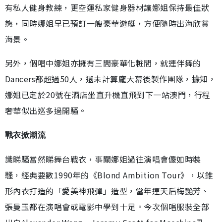
有私人健身教練，更空運私家健身器材讓娜姐保持最佳狀
態，同時娜姐早已預訂一艘豪華遊艇，方便隨時出海欣賞
海景。
另外，個唱中娜姐亦擁有三間豪華化粧間，就連伴舞的
Dancers都超過50人，還未計算龐大幕後製作團隊，據知，
娜姐已定於20號在酒店坐直升機直飛到下一站澳門，行程
奢華似出巡多過開騷。
戰衣掀潮流
識睇騷當然睇舞台戰衣，事關娜姐過往演唱會儼如時裝
騷，經典要數1990年的《Blond Ambition Tour》，以錐
形內衣打造的「愛美神飛彈」造型，當年連天后梅艷芳、
張曼玉都在演唱會或電影中學到十足。今次個唱服裝全部