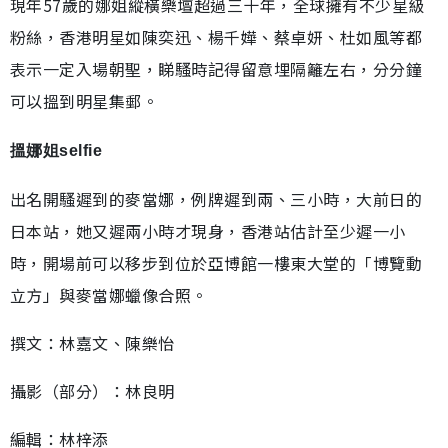
現年57歲的娜姐縱橫樂壇超過三十年，全球擁有不少星級
粉絲，香港明星如陳奕迅、楊千嬅、蔡卓妍、杜如風等都
表示一定入場朝聖，睇騷時記得留意埋隔籬左右，分分鐘
可以搵到明星集郵。
搵娜姐selfie
出名開騷遲到的麥當娜，例牌遲到兩、三小時，大前日的
日本站，她又遲兩小時才現身，香港站估計至少遲一小
時，開場前可以移步到位於亞博館一樓東大堂的「博覽動
立方」與麥當娜蠟像合照。
撰文：林嘉文、陳樂怡
攝影（部分）：林良明
編輯：林梓添