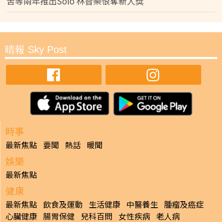
苦等兩年推出Solo 林智樂恨奪新人獎
晴報 Sky Post
時事
最新焦點
要聞
熱話
暖聞
娛樂
最新焦點
健康
最新焦點
飲食及運動
生活健康
中醫養生
腫瘤及癌症
心臟健康
腸胃保健
兒科百問
女性疾病
老人病