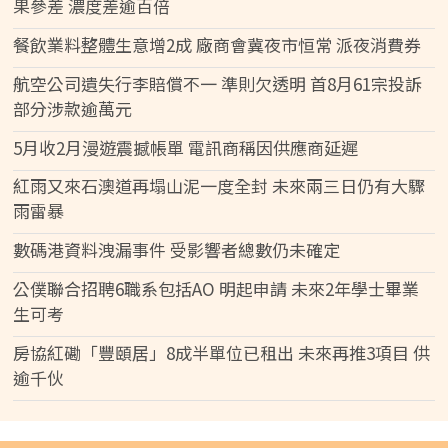
果參差 濃度差逾百倍
餐飲業料整體生意增2成 廠商會冀夜市恒常 派夜消費券
航空公司遺失行李賠償不一 準則欠透明 首8月61宗投訴
部分涉款逾萬元
5月收2月漫遊震撼帳單 電訊商稱因供應商延遲
紅雨又來石澳道再塌山泥一度全封 未來兩三日仍有大驟
雨雷暴
數碼港資料洩漏事件 受影響者總數仍未確定
公僕聯合招聘6職系包括AO 明起申請 未來2年學士畢業
生可考
房協紅磡「豐頤居」8成半單位已租出 未來再推3項目 供
逾千伙