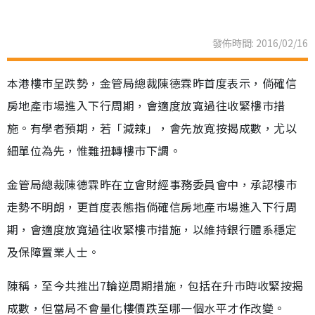
發佈時間: 2016/02/16
本港樓巿呈跌勢，金管局總裁陳德霖昨首度表示，倘確信
房地產巿場進入下行周期，會適度放寬過往收緊樓巿措
施。有學者預期，若「減辣」，會先放寬按揭成數，尤以
細單位為先，惟難扭轉樓巿下調。
金管局總裁陳德霖昨在立會財經事務委員會中，承認樓巿
走勢不明朗，更首度表態指倘確信房地產巿場進入下行周
期，會適度放寬過往收緊樓巿措施，以維持銀行體系穩定
及保障置業人士。
陳稱，至今共推出7輪逆周期措施，包括在升巿時收緊按揭
成數，但當局不會量化樓價跌至哪一個水平才作改變。