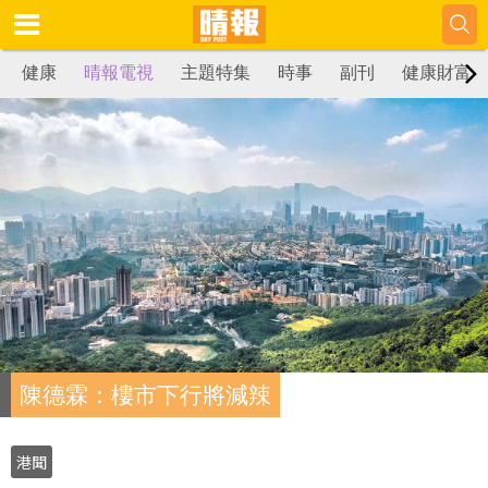
健康
晴報電視
主題特集
時事
副刊
健康財富
陳德霖：樓市下行將減辣
港聞