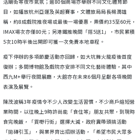
活廟街等夜市氣氛；逾80個商場亦舉辦不同文化體育節
目，如播放杭州亞運及英超賽事，文體旅局局長楊潤雄
稱，約8成戲院推夜場或最後一場優惠，票價約35至60元，
IMAX場次亦僅80元；另港鐵推晚間「搭5送1」，市民累積
5次10時半後出閘即可獲一次免費本地車程。
疫下停辦的多項節慶活動亦回歸，如大坑舞火龍疫後首度
復辦；多間博物館及戲院亦安排不同文化藝術體驗，其中
西九M+舉行夜間展廳，大館亦在未來6個月呈獻各項晚間
表演及展覽。
陳茂波稱3年疫情令不少人改變生活習慣，不少商戶縮短營
業時間，以往晚上9時許尚能「食住等」朋友共聚，到現時
食完晚飯，「買嘢行街」選擇大減，政府冀帶頭搞活動
「拋磚引玉」，與業界齊出招辦活動，「希望市民大眾多