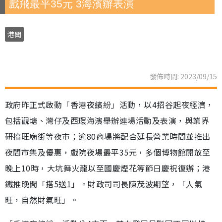
戲飛最平35元 3海濱辦表演
港聞
發佈時間: 2023/09/15
政府昨正式啟動「香港夜繽紛」活動，以4招谷起夜經濟，
包括觀塘、灣仔及西環海濱舉辦連場活動及表演，與業界
研搞旺廟街等夜市；逾80商場將配合延長營業時間並推出
夜間市集及優惠，戲院夜場最平35元，多個博物館開放至
晚上10時，大坑舞火龍以至國慶煙花等節日慶祝復辦；港
鐵推晚間「搭5送1」。財政司司長陳茂波期望，「人氣
旺，自然財氣旺」。