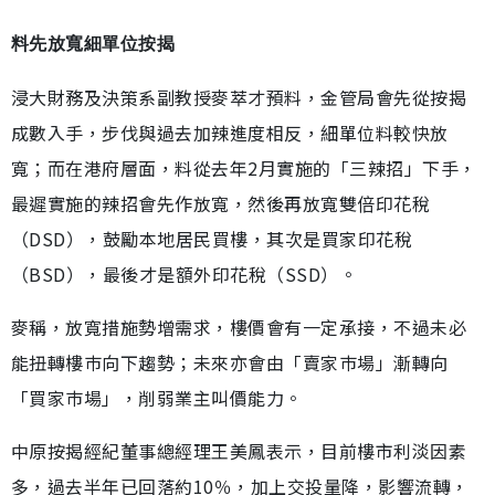
料先放寬細單位按揭
浸大財務及決策系副教授麥萃才預料，金管局會先從按揭
成數入手，步伐與過去加辣進度相反，細單位料較快放
寬；而在港府層面，料從去年2月實施的「三辣招」下手，
最遲實施的辣招會先作放寬，然後再放寬雙倍印花稅
（DSD），鼓勵本地居民買樓，其次是買家印花稅
（BSD），最後才是額外印花稅（SSD）。
麥稱，放寬措施勢增需求，樓價會有一定承接，不過未必
能扭轉樓巿向下趨勢；未來亦會由「賣家巿場」漸轉向
「買家巿場」，削弱業主叫價能力。
中原按揭經紀董事總經理王美鳳表示，目前樓市利淡因素
多，過去半年已回落約10％，加上交投量降，影響流轉，