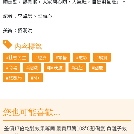
啲走動，熱鬧啲，大家開心啲，人氣旺，自然財氣旺」。
記者︰李卓謙、梁薾心
美術：招潤洪
內容標籤
社會民生
經濟
零售
電影
展覽
商場
港鐵
陳茂波
英超
國慶
旅發局
M+
您也可能喜歡...
差價17倍乾髮效果等同 最貴風筒108°C恐傷髮 負離子效