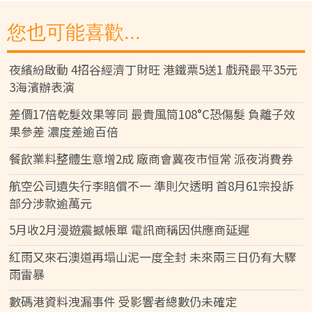
您也可能喜歡...
夜繽紛啟動 4招谷經濟丁財旺 港鐵票5送1 戲飛最平35元
3海濱辦表演
差價17倍乾髮效果等同 最貴風筒108°C恐傷髮 負離子效
果參差 濃度差逾百倍
餐飲業料整體生意增2成 廠商會冀夜市恒常 派夜消費券
航空公司遺失行李賠償不一 準則欠透明 首8月61宗投訴
部分涉款逾萬元
5月收2月漫遊震撼帳單 電訊商稱因供應商延遲
紅雨又來石澳道再塌山泥一度全封 未來兩三日仍有大驟
雨雷暴
數碼港資料洩漏事件 受影響者總數仍未確定