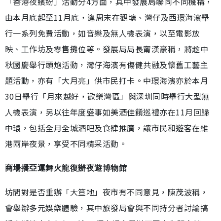
「香港夜繽紛」活動分4方面，其中發展局聯同不同機構，
由本月底起至11月底，逢周末在觀塘、灣仔及西環海濱舉
行一系列免費活動，如音樂及無人機表演，以至電影放
映、工作坊及零售攤位等。發展局局長甯漢豪稱，將趁中
秋國慶舉行頭炮活動，灣仔海濱有傷健共融及懷舊工藝主
題活動，亦有「大月亮」供市民打卡。中環海濱亦於本月
30日舉行「月來越好，歡樂灣區」與深圳同時舉行大型無
人機表演，另以往年度盛事如美酒佳餚巡禮亦在11月回歸
中環，包括全月全城酒吧及食肆推廣，讓市民和遊客在維
港兩岸夜景，享受不同精采活動。
商場播亞運舞火龍復辦夜遊博物館
坊間對是否重辦「大笪地」夜市有不同意見，陳茂波稱，
會舉辦多元娛樂體驗，其中旅發局會與不同持分者討論搞