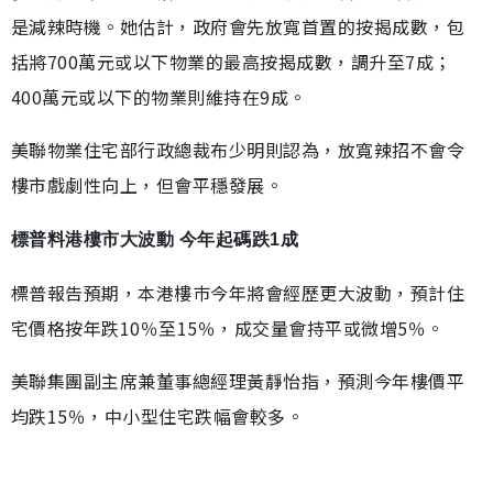
是減辣時機。她估計，政府會先放寬首置的按揭成數，包
括將700萬元或以下物業的最高按揭成數，調升至7成；
400萬元或以下的物業則維持在9成。
美聯物業住宅部行政總裁布少明則認為，放寬辣招不會令
樓市戲劇性向上，但會平穩發展。
標普料港樓市大波動 今年起碼跌1成
標普報告預期，本港樓巿今年將會經歷更大波動，預計住
宅價格按年跌10％至15％，成交量會持平或微增5％。
美聯集團副主席兼董事總經理黃靜怡指，預測今年樓價平
均跌15％，中小型住宅跌幅會較多。