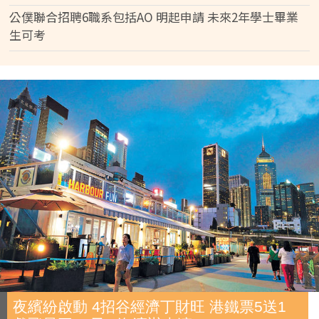
公僕聯合招聘6職系包括AO 明起申請 未來2年學士畢業
生可考
夜繽紛啟動 4招谷經濟丁財旺 港鐵票5送1