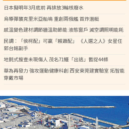
日本擬明年3月底前 再排放3輪核廢水
烏導彈襲克里米亞船塢 重創兩俄艦 首炸潛艇
感溫變色建材調節牆溫助節能 液態窗戶 減空調照明能耗
民調︰「侯柯配」可贏「賴蕭配」 《人選之人》女星任
郭台銘副手
地氈式搜查未現傷人 茂名71鱷「出逃」暫捉44條
華為再發力 強攻運動健康科創 西安東莞建實驗室 拓智能
穿戴市場