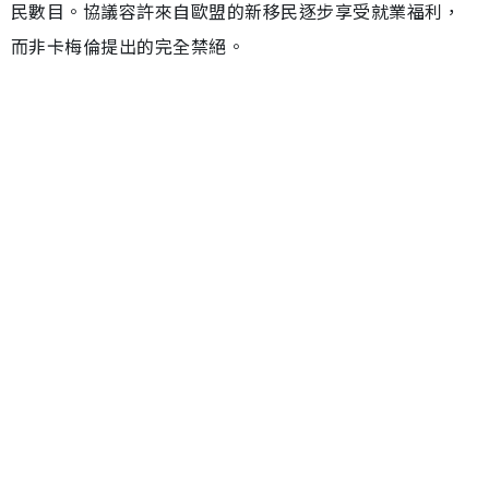
民數目。協議容許來自歐盟的新移民逐步享受就業福利，
而非卡梅倫提出的完全禁絕。