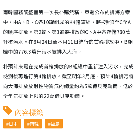
南韓國務調整室第一次長朴購然稱，東電公布的排海方案
中，由A、B、C各10罐組成的K4儲罐組，將按照B至C至A
的順序排放。第2輪、第3輪將排放的C、A中各存儲780萬
升核污水。在8月24日至本月11日進行的首輪排放中，B組
罐中的776.3萬升污水被排入大海。
朴預計東電在完成首輪排放的B組罐中重新注入污水，完成
檢測後再進行第4輪排放。截至明年3月底，預計4輪排污將
向大海排放放射性物質氚的總量約為5萬億貝克勒爾，低於
全年氚排放上限的22萬億貝克勒爾。
內容標籤
日本
南韓
福島