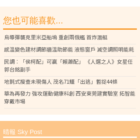
您也可能喜歡...
烏導彈襲克里米亞船塢 重創兩俄艦 首炸潛艇
感溫變色建材調節牆溫助節能 液態窗戶 減空調照明能耗
民調︰「侯柯配」可贏「賴蕭配」 《人選之人》女星任
郭台銘副手
地氈式搜查未現傷人 茂名71鱷「出逃」暫捉44條
華為再發力 強攻運動健康科創 西安東莞建實驗室 拓智能
穿戴市場
晴報 Sky Post