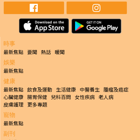
時事
最新焦點
要聞
熱話
暖聞
娛樂
最新焦點
健康
最新焦點
飲食及運動
生活健康
中醫養生
腫瘤及癌症
心臟健康
腸胃保健
兒科百問
女性疾病
老人病
皮膚護理
更多專題
寵物
最新焦點
副刊