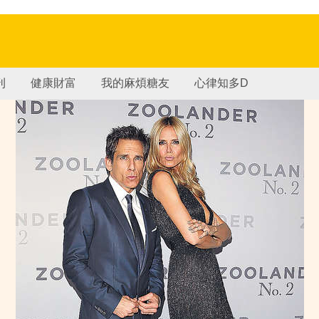
刊
健康財富
我的麻煩糖友
心律知多D