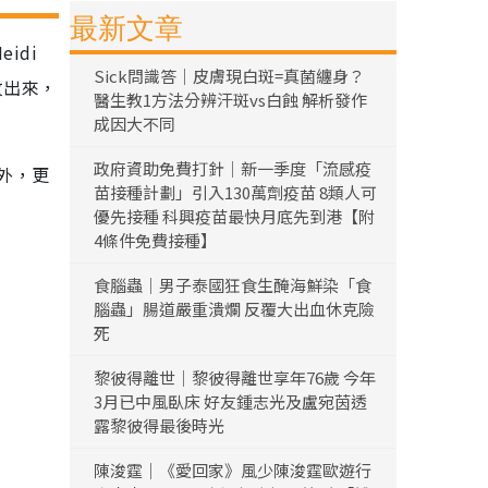
最新文章
idi
Sick問識答｜皮膚現白斑=真菌纏身？
紋出來，
醫生教1方法分辨汗斑vs白蝕 解析發作
成因大不同
政府資助免費打針｜新一季度「流感疫
肉外，更
苗接種計劃」引入130萬劑疫苗 8類人可
優先接種 科興疫苗最快月底先到港【附
4條件免費接種】
食腦蟲｜男子泰國狂食生醃海鮮染「食
腦蟲」腸道嚴重潰爛 反覆大出血休克險
死
黎彼得離世｜黎彼得離世享年76歲 今年
3月已中風臥床 好友鍾志光及盧宛茵透
露黎彼得最後時光
陳浚霆｜《愛回家》風少陳浚霆歐遊行