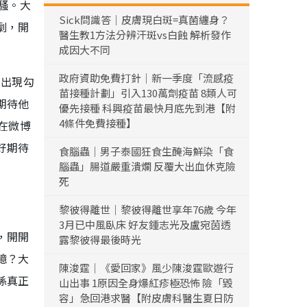
騷。大
Sick問識答｜皮膚現白斑=真菌纏身？
劇，開
醫生教1方法分辨汗斑vs白蝕 解析發作
成因大不同
政府資助免費打針｜新一季度「流感疫
的出現勾
苗接種計劃」引入130萬劑疫苗 8類人可
期待他
優先接種 科興疫苗最快月底先到港【附
4條件免費接種】
在微博
好期待
食腦蟲｜男子泰國狂食生醃海鮮染「食
腦蟲」腸道嚴重潰爛 反覆大出血休克險
死
黎彼得離世｜黎彼得離世享年76歲 今年
3月已中風臥床 好友鍾志光及盧宛茵透
，開開
露黎彼得最後時光
憶？大
陳浚霆｜《愛回家》風少陳浚霆歐遊行
係真正
山出事 1原因全身爆紅疹極恐怖 險「毀
容」急回港求醫【附皮膚科醫生夏日防