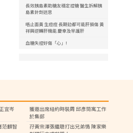
長效胰島素助糖友穩定控糖 醫生拆解胰
島素針劑迷思
唔止面黃 生痘痘 長期攰都可能肝損傷 黃
祥興逆轉肝機能 慶幸及早護肝
血糖失控好傷「心」!
黃正宜岑
獲邀出席紐約時裝周 邱彥筒寓工作
於集郵
騫范麒智
孖黃宗澤張繼聰打出兄弟情 陳家樂