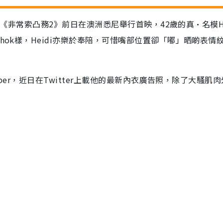
笑片《非常索凸務2》前日在澳洲悉尼舉行首映，42歲的真•名模He
hok樣，Heidi亦樂於奉陪，可惜嘴部位置卻「嘟」晒啲表情
eber，近日在Twitter上載他的最新內衣廣告照，除了大騷肌