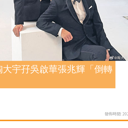
陶大宇孖吳啟華張兆輝「倒轉
發佈時間: 202