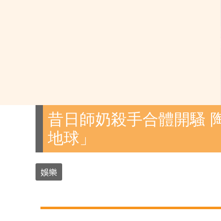
昔日師奶殺手合體開騷 
地球」
娛樂