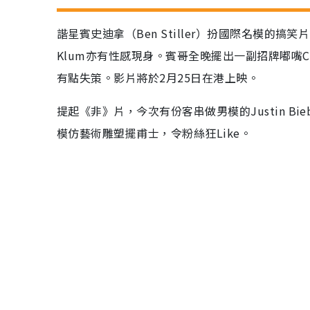
諧星賓史迪拿（Ben Stiller）扮國際名模的搞
Klum亦有性感現身。賓哥全晚擺出一副招牌嘟嘴C
有點失策。影片將於2月25日在港上映。
提起《非》片，今次有份客串做男模的Justin Bi
模仿藝術雕塑擺甫士，令粉絲狂Like。