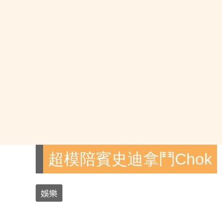
超模陪賓史迪拿鬥Chok
娛樂