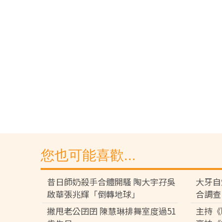
您也可能喜歡...
昔日師奶殺手合體開騷 陶大宇孖吳
大牙自
啟華張兆輝「倒轉地球」
合調查
撇甩老公囝囝 陳慧琳排舞室度過51
主持《