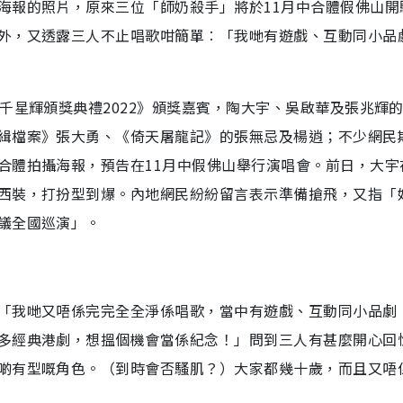
海報的照片，原來三位「師奶殺手」將於11月中合體假佛山開
外，又透露三人不止唱歌咁簡單︰「我哋有遊戲、互動同小品
千星輝頒獎典禮2022》頒獎嘉賓，陶大宇、吳啟華及張兆輝
緝檔案》張大勇、《倚天屠龍記》的張無忌及楊逍；不少網民
合體拍攝海報，預告在11月中假佛山舉行演唱會。前日，大宇
西裝，打扮型到爆。內地網民紛紛留言表示準備搶飛，又指「
議全國巡演」。
「我哋又唔係完完全全淨係唱歌，當中有遊戲、互動同小品劇
多經典港劇，想搵個機會當係紀念！」問到三人有甚麼開心回
啲有型嘅角色。（到時會否騷肌？）大家都幾十歲，而且又唔