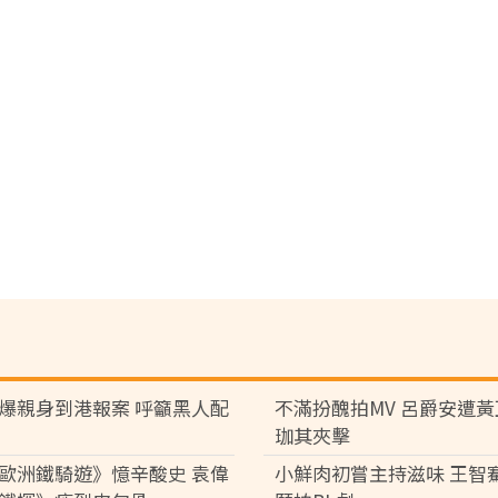
爆親身到港報案 呼籲黑人配
不滿扮醜拍MV 呂爵安遭
珈其夾擊
歐洲鐵騎遊》憶辛酸史 袁偉
小鮮肉初嘗主持滋味 王智