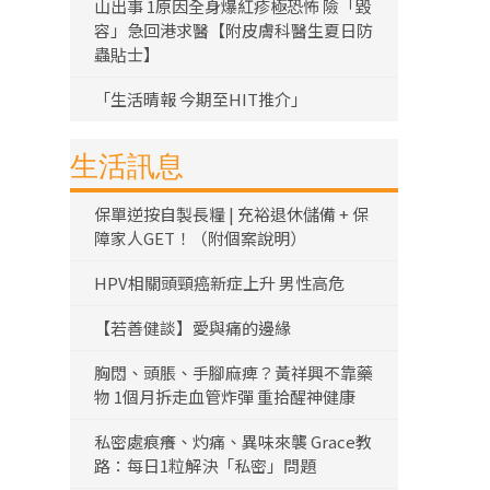
山出事 1原因全身爆紅疹極恐怖 險「毀
容」急回港求醫【附皮膚科醫生夏日防
蟲貼士】
「生活晴報 今期至HIT推介」
生活訊息
保單逆按自製長糧 | 充裕退休儲備 + 保
障家人GET！（附個案說明）
HPV相關頭頸癌新症上升 男性高危
【若善健談】愛與痛的邊緣
胸悶、頭脹、手腳麻痺？黃祥興不靠藥
物 1個月拆走血管炸彈 重拾醒神健康
私密處痕癢、灼痛、異味來襲 Grace教
路：每日1粒解決「私密」問題