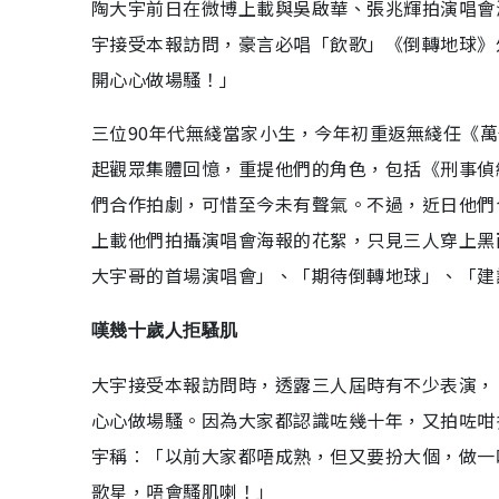
陶大宇前日在微博上載與吳啟華、張兆輝拍演唱會
宇接受本報訪問，豪言必唱「飲歌」《倒轉地球》
開心心做場騷！」
三位90年代無綫當家小生，今年初重返無綫任《萬
起觀眾集體回憶，重提他們的角色，包括《刑事偵
們合作拍劇，可惜至今未有聲氣。不過，近日他們
上載他們拍攝演唱會海報的花絮，只見三人穿上黑
大宇哥的首場演唱會」、「期待倒轉地球」、「建
嘆幾十歲人拒騷肌
大宇接受本報訪問時，透露三人屆時有不少表演，
心心做場騷。因為大家都認識咗幾十年，又拍咗咁
宇稱︰「以前大家都唔成熟，但又要扮大個，做一
歌星，唔會騷肌喇！」