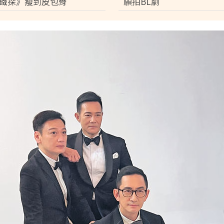
鐵探》瘦到皮包骨
願拍BL劇