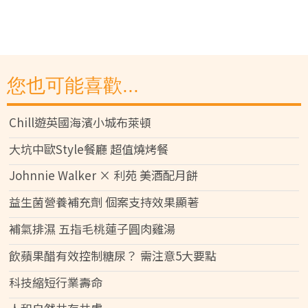
您也可能喜歡...
Chill遊英國海濱小城布萊頓
大坑中歐Style餐廳 超值燒烤餐
Johnnie Walker × 利苑 美酒配月餅
益生菌營養補充劑 個案支持效果顯著
補氣排濕 五指毛桃蓮子圓肉雞湯
飲蘋果醋有效控制糖尿？ 需注意5大要點
科技縮短行業壽命