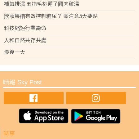
補氣排濕 五指毛桃蓮子圓肉雞湯
飲蘋果醋有效控制糖尿？ 需注意5大要點
科技縮短行業壽命
人和自然共存共處
最後一天
晴報 Sky Post
時事