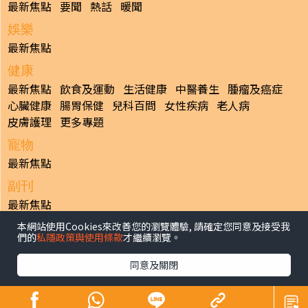
最新焦點
要聞
熱話
暖聞
娛樂
最新焦點
健康
最新焦點
飲食及運動
生活健康
中醫養生
腫瘤及癌症
心臟健康
腸胃保健
兒科百問
女性疾病
老人病
皮膚護理
更多專題
寵物
最新焦點
副刊
最新焦點
本網站使用Cookies來改善您的瀏覽體驗, 請確定您同意及接受我
日報
們的
私隱政策與使用條款
才繼續瀏覽。
揭頁版
港聞
財經/地產
中國/國際
娛樂
Healthy Life
生活副刊
親子/教育
體育
專題/人物
昔日晴報
同意及關閉
香港經濟日報版權所有©2026