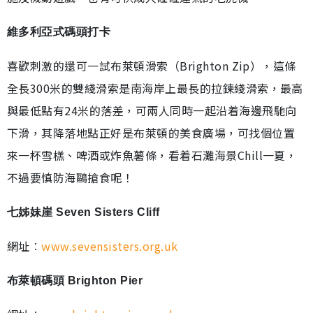
維多利亞式碼頭打卡
喜歡刺激的還可一試布萊頓滑索（Brighton Zip），這條
全長300米的雙綫滑索是南海岸上最長的拉鍊綫滑索，最高
與最低點有24米的落差，可兩人同時一起沿着海邊飛馳向
下滑，其降落地點正好是布萊頓的美食廣場，可找個位置
來一杯雪榚、啤酒或炸魚薯條，看着石灘海景Chill一夏，
不過要慎防海鷗搶食呢！
七姊妹崖 Seven Sisters Cliff
網址︰
www.sevensisters.org.uk
布萊頓碼頭 Brighton Pier