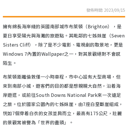
發佈時間: 2023/09/15
擁有綿長海岸綫的英國南部城市布萊頓（Brighton），是
夏日享受陽光與海灘的旅遊點。其毗鄰的七姊妹崖（Seven
Sisters Cliff），除了是不少電影、電視劇的取景地，更是
Windows 7內置的Wallpaper之一，對其景觀絕對不會感
陌生。
布萊頓距離倫敦僅一小時車程，市中心設有大型商場，但
來到南部小城，遊客們的目的都是想親親大自然，沿着海
岸遊逛，或前往South Downs National Park來一次遠足
之旅。位於國家公園內的七姊妹崖，由7座白堊斷崖組成，
恍如7個穿着白衣的女孩並肩而立，最高有175公尺，壯麗
的景觀常被譽為「世界的盡頭」。