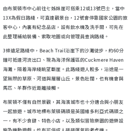
由布萊頓市中心前往七姊妹崖可搭乘12或13號巴士，當中
13X為假日路綫，可直達觀景台，12號會停靠國家公園的旅
客中心，內裏有紀念品店，設有飲水機及洗手間，可先在
此整理補給裝備、索取地圖或向管理員查詢路綫。
3條遠足路綫中，Beach Trail沿崖下的沙灘徒步，約60分
鐘可抵達河流出口、現為海洋保護區的Cuckmere Haven
海灘，隔着海岸綫眺望斷崖。此路綫遊人較多，沿途是一
望無際的草原、河道與層層山丘，景色壯闊，也有機會與
馬匹、羊群作近距離接觸。
布萊頓不僅有自然景觀，其海濱城市也十分適合與小朋友
一起旅遊。城市地標布萊頓碼頭是英國維多利亞式碼頭之
一，有不少食肆、特色小店，以及類似冒險樂園的遊樂設
施及機動遊戲，也有可供成人碰碰運氣的老虎機。