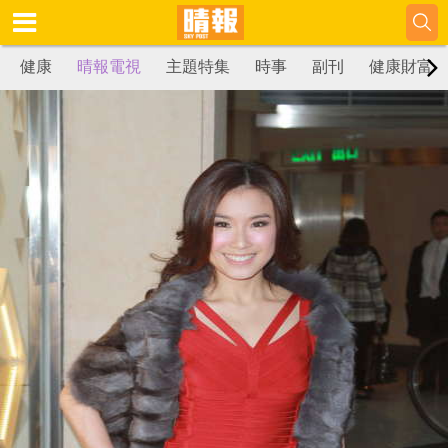
健康
晴報電視
主題特集
時事
副刊
健康財富