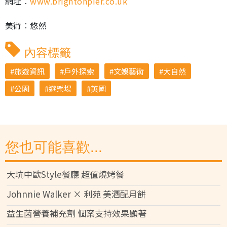
網址︰
www.brightonpier.co.uk
美術︰悠然
內容標籤
旅遊資訊
戶外探索
文娛藝術
大自然
公園
遊樂場
英國
您也可能喜歡...
大坑中歐Style餐廳 超值燒烤餐
Johnnie Walker × 利苑 美酒配月餅
益生菌營養補充劑 個案支持效果顯著