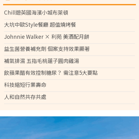
Chill遊英國海濱小城布萊頓
大坑中歐Style餐廳 超值燒烤餐
Johnnie Walker × 利苑 美酒配月餅
益生菌營養補充劑 個案支持效果顯著
補氣排濕 五指毛桃蓮子圓肉雞湯
飲蘋果醋有效控制糖尿？ 需注意5大要點
科技縮短行業壽命
人和自然共存共處