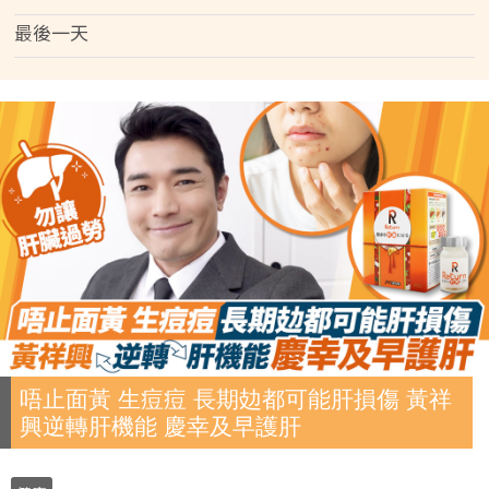
最後一天
唔止面黃 生痘痘 長期攰都可能肝損傷 黃祥
興逆轉肝機能 慶幸及早護肝