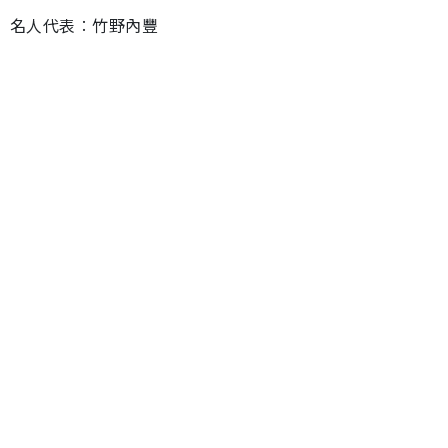
名人代表︰竹野內豐