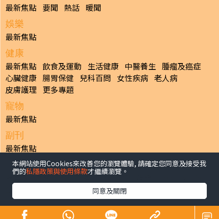
最新焦點
要聞
熱話
暖聞
娛樂
最新焦點
健康
最新焦點
飲食及運動
生活健康
中醫養生
腫瘤及癌症
心臟健康
腸胃保健
兒科百問
女性疾病
老人病
皮膚護理
更多專題
寵物
最新焦點
副刊
最新焦點
本網站使用Cookies來改善您的瀏覽體驗, 請確定您同意及接受我
日報
們的
私隱政策與使用條款
才繼續瀏覽。
揭頁版
港聞
財經/地產
中國/國際
娛樂
Healthy Life
生活副刊
親子/教育
體育
專題/人物
昔日晴報
同意及關閉
香港經濟日報版權所有©2026