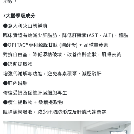
功效。
7大醫學級成分
●意大利火山朝鮮薊
臨床實證有效減少肝脂肪、降低肝酵素(AST、ALT)、體脂
●OPITAC®專利穀胱甘肽 (圓酵母) + 晶球薑黃素
對抗自由基，降低酒精破壞，改善宿醉症狀，肌膚去黃
●奶薊提取物
增強代謝解毒功能，避免毒素積聚，減壓疏肝
●肝內磷脂
修復受損及促進肝臟細胞再生
●欖仁提取物 + 桑葉提取物
阻隔澱粉吸收，減少肝脂肪形成及肝臟代謝問題