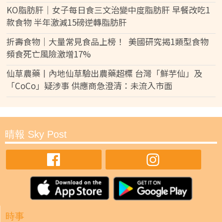
KO脂肪肝｜女子每日食三文治變中度脂肪肝 早餐改吃1
款食物 半年激減15磅逆轉脂肪肝
折壽食物｜大量常見食品上榜！ 美國研究揭1類型食物
頻食死亡風險激增17%
仙草農藥丨內地仙草驗出農藥超標 台灣「鮮芋仙」及
「CoCo」疑涉事 供應商急澄清：未流入市面
晴報 Sky Post
時事