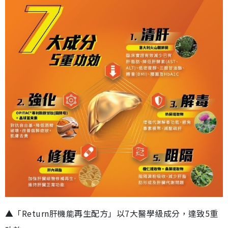
▲「Return肝機能再生配方」以7大醫學級成分，達致5重