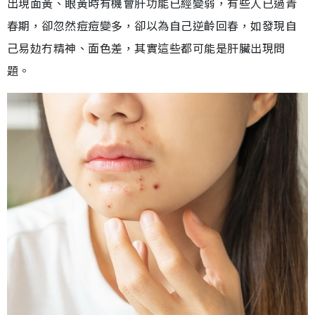
出現面黃、眼黃時有機會肝功能已經變弱，有些人已過青
春期，卻忽然痘痘變多，卻以為自己逆齡回春，如發現自
己易攰冇精神、面色差，其實這些都可能是肝臟出現問
題。