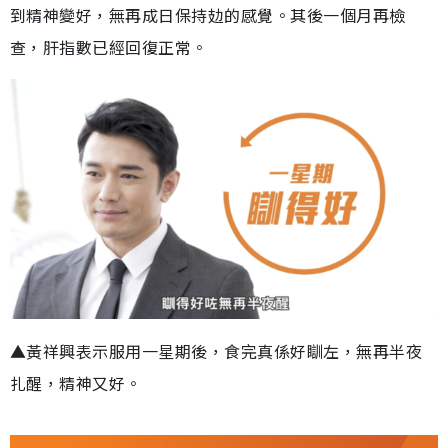
到精神變好，無再成日保持攰的感覺。其後一個月再檢
查，肝指數已經回復正常。
▲黃祥興表示服用一星期後，食完真係好瞓左，無再半夜
扎醒，精神又好。