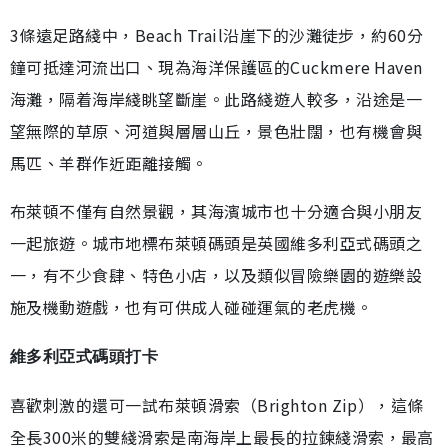
3條遠足路綫中，Beach Trail沿崖下的沙灘徒步，約60分
鐘可抵達河流出口、現為海洋保護區的Cuckmere Haven
海灘，隔着海岸綫眺望斷崖。此路綫遊人較多，沿途是一
望無際的草原、河道與層層山丘，景色壯闊，也有機會與
馬匹、羊群作近距離接觸。
布萊頓不僅有自然景觀，其海濱城市也十分適合與小朋友
一起旅遊。城市地標布萊頓碼頭是英國維多利亞式碼頭之
一，有不少食肆、特色小店，以及類似冒險樂園的遊樂設
施及機動遊戲，也有可供成人碰碰運氣的老虎機。
維多利亞式碼頭打卡
喜歡刺激的還可一試布萊頓滑索（Brighton Zip），這條
全長300米的雙綫滑索是南海岸上最長的拉鍊綫滑索，最高