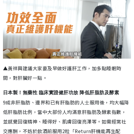
▲黃祥興建議大家要及早做好護肝工作，加多點睡眠時
間，對肝臟好一點。
日本製！無藥性 臨床實證健肝功放 降低肝脂肪及酵素
9成非肝脂肪、邊界和已有肝脂肪的人士服用後，均大幅降
低肝脂肪比例，當中大部份人均滿意肝脂肪及酵素指數，
並感覺回復精神、睡得好、肌膚回復亮澤等。如需經常社
交應酬，不妨於飲酒前服用2粒「Return肝機能再生配