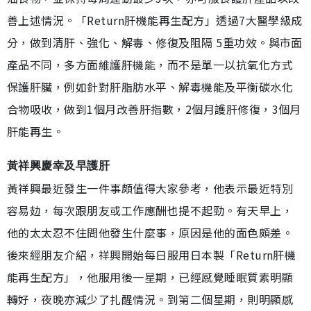
善上述情況。「Return肝機能再生配方」透過7大醫學級成
分，做到清肝、強化、解毒、修復及阻隔 5重功效。與市面
產品不同，多方面維護肝機能，而不是單一以抗氧化方式
保護肝臟，例如針對肝脂肪水平、解毒機能及平衡碳水化
合物吸收，做到1個月改善肝指數，2個月護肝修復，3個月
肝能再生。
黃祥興慶幸及早護肝
黃祥興最近發生一件事頗值得大家參考，他表示最近特別
容易攰，每次跟朋友或工作應酬也提不起勁。有天早上，
他的太太忍不住問他發生什麼事，原因是他的面色頗差。
後來經朋友介紹，祥興開始每日服用日本製「Return肝機
能再生配方」，他服用後一星期，已經感覺睡眠質素明顯
轉好，夜晚亦減少了扎醒情況。到第二個星期，則明顯感