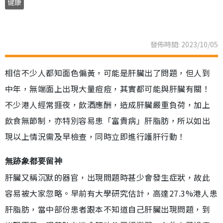
健康
發佈時間: 2023/10/05
相信不少人都知面色偏黃，可能是肝臟出了問題，但人到
中年，無端面上出現大量痘痘，其實都可能與肝臟有關！
不少港人經常捱夜，飲酒應酬，造成肝臟嚴重負荷，加上
飲食無節制，亦特別容易患「富貴病」肝脂肪，所以如出
現以上情況需及早檢查，同時立即進行護肝行動！
無跡象都要留神
肝臟又稱沉默的器官，出現問題時甚少會發生症狀，故此
容易被大家忽略。早前有大學研究估計，高達27.3%港人患
肝脂肪，當中部份患者跟本不知道自己肝臟出現問題，到