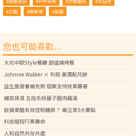
旅遊資訊
戶外探索
文娛藝術
大自然
公園
遊樂場
英國
您也可能喜歡...
大坑中歐Style餐廳 超值燒烤餐
Johnnie Walker × 利苑 美酒配月餅
益生菌營養補充劑 個案支持效果顯著
補氣排濕 五指毛桃蓮子圓肉雞湯
飲蘋果醋有效控制糖尿？ 需注意5大要點
科技縮短行業壽命
人和自然共存共處