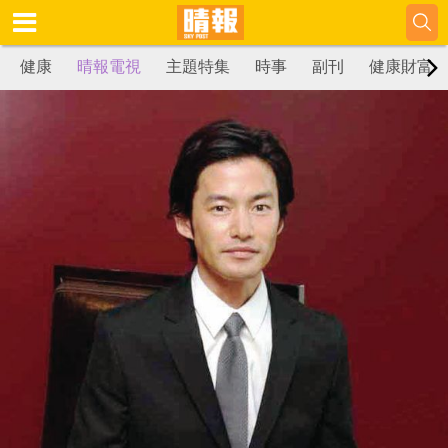
健康
晴報電視
主題特集
時事
副刊
健康財富