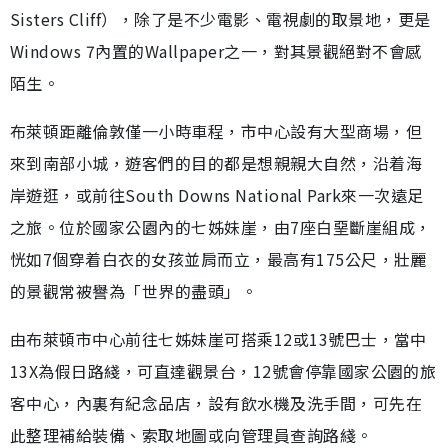
Sisters Cliff），除了是不少電影、電視劇的取景地，更是
Windows 7內置的Wallpaper之一，對其景觀絕對不會感
陌生。
布萊頓距離倫敦僅一小時車程，市中心設有大型商場，但
來到南部小城，遊客們的目的都是想親親大自然，沿着海
岸遊逛，或前往South Downs National Park來一次遠足
之旅。位於國家公園內的七姊妹崖，由7座白堊斷崖組成，
恍如7個穿着白衣的女孩並肩而立，最高有175公尺，壯麗
的景觀常被譽為「世界的盡頭」。
由布萊頓市中心前往七姊妹崖可搭乘12或13號巴士，當中
13X為假日路綫，可直達觀景台，12號會停靠國家公園的旅
客中心，內裏有紀念品店，設有飲水機及洗手間，可先在
此整理補給裝備、索取地圖或向管理員查詢路綫。