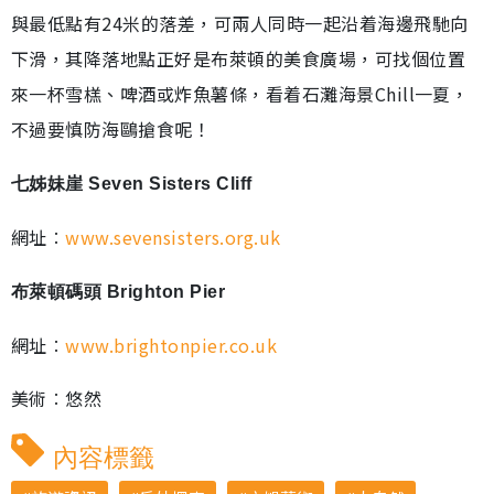
與最低點有24米的落差，可兩人同時一起沿着海邊飛馳向
下滑，其降落地點正好是布萊頓的美食廣場，可找個位置
來一杯雪榚、啤酒或炸魚薯條，看着石灘海景Chill一夏，
不過要慎防海鷗搶食呢！
七姊妹崖 Seven Sisters Cliff
網址︰
www.sevensisters.org.uk
布萊頓碼頭 Brighton Pier
網址︰
www.brightonpier.co.uk
美術︰悠然
內容標籤