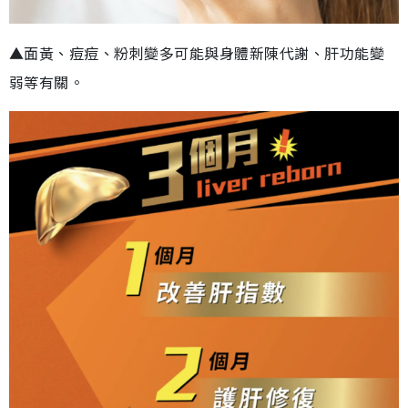
▲面黃、痘痘、粉刺變多可能與身體新陳代謝、肝功能變
弱等有關。