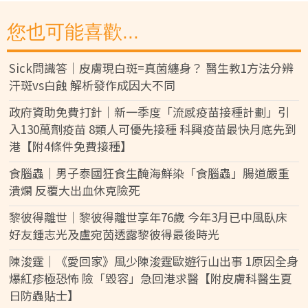
您也可能喜歡...
Sick問識答｜皮膚現白斑=真菌纏身？ 醫生教1方法分辨
汗斑vs白蝕 解析發作成因大不同
政府資助免費打針｜新一季度「流感疫苗接種計劃」引
入130萬劑疫苗 8類人可優先接種 科興疫苗最快月底先到
港【附4條件免費接種】
食腦蟲｜男子泰國狂食生醃海鮮染「食腦蟲」腸道嚴重
潰爛 反覆大出血休克險死
黎彼得離世｜黎彼得離世享年76歲 今年3月已中風臥床
好友鍾志光及盧宛茵透露黎彼得最後時光
陳浚霆｜《愛回家》風少陳浚霆歐遊行山出事 1原因全身
爆紅疹極恐怖 險「毀容」急回港求醫【附皮膚科醫生夏
日防蟲貼士】