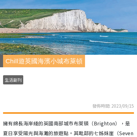
Chill遊英國海濱小城布萊頓
生活副刊
發佈時間: 2023/09/15
擁有綿長海岸綫的英國南部城市布萊頓（Brighton），是
夏日享受陽光與海灘的旅遊點。其毗鄰的七姊妹崖（Seven