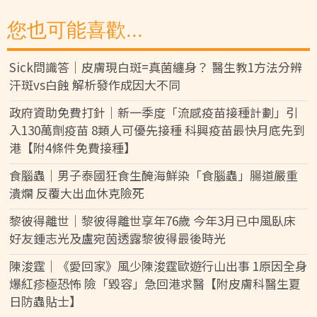
您也可能喜歡...
Sick問識答｜皮膚現白斑=真菌纏身？ 醫生教1方法分辨
汗斑vs白蝕 解析發作成因大不同
政府資助免費打針｜新一季度「流感疫苗接種計劃」引
入130萬劑疫苗 8類人可優先接種 科興疫苗最快月底先到
港【附4條件免費接種】
食腦蟲｜男子泰國狂食生醃海鮮染「食腦蟲」腸道嚴重
潰爛 反覆大出血休克險死
黎彼得離世｜黎彼得離世享年76歲 今年3月已中風臥床
好友鍾志光及盧宛茵透露黎彼得最後時光
陳浚霆｜《愛回家》風少陳浚霆歐遊行山出事 1原因全身
爆紅疹極恐怖 險「毀容」急回港求醫【附皮膚科醫生夏
日防蟲貼士】