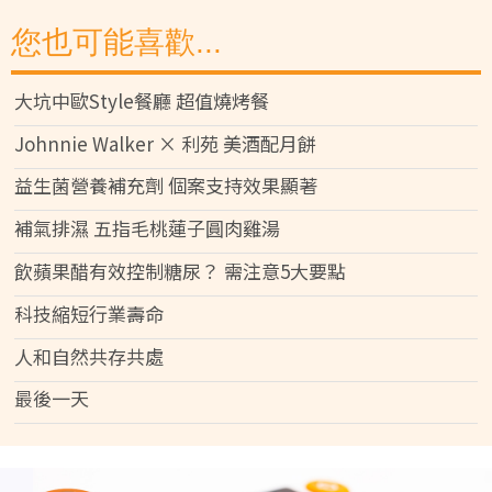
您也可能喜歡...
大坑中歐Style餐廳 超值燒烤餐
Johnnie Walker × 利苑 美酒配月餅
益生菌營養補充劑 個案支持效果顯著
補氣排濕 五指毛桃蓮子圓肉雞湯
飲蘋果醋有效控制糖尿？ 需注意5大要點
科技縮短行業壽命
人和自然共存共處
最後一天