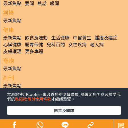
最新焦點
要聞
熱話
暖聞
娛樂
最新焦點
健康
最新焦點
飲食及運動
生活健康
中醫養生
腫瘤及癌症
心臟健康
腸胃保健
兒科百問
女性疾病
老人病
皮膚護理
更多專題
寵物
最新焦點
副刊
最新焦點
本網站使用Cookies來改善您的瀏覽體驗, 請確定您同意及接受我
日報
們的
私隱政策與使用條款
才繼續瀏覽。
揭頁版
港聞
財經/地產
中國/國際
娛樂
Healthy Life
生活副刊
親子/教育
體育
專題/人物
昔日晴報
同意及關閉
香港經濟日報版權所有©2026