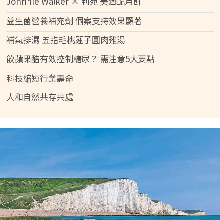
Johnnie Walker × 利苑 美酒配月餅
益生菌營養補充劑 個案支持效果顯著
補氣排濕 五指毛桃蓮子圓肉雞湯
飲蘋果醋有效控制糖尿？ 需注意5大要點
科技縮短行業壽命
人和自然共存共處