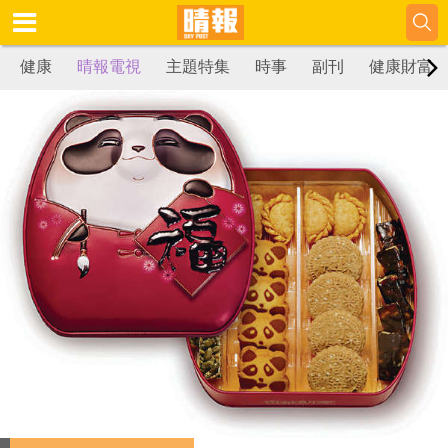
健康
晴報電視
主題特集
時事
副刊
健康財富