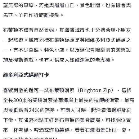
望無際的草原、河道與層層山丘，景色壯闊，也有機會與
馬匹、羊群作近距離接觸。
布萊頓不僅有自然景觀，其海濱城市也十分適合與小朋友
一起旅遊。城市地標布萊頓碼頭是英國維多利亞式碼頭之
一，有不少食肆、特色小店，以及類似冒險樂園的遊樂設
施及機動遊戲，也有可供成人碰碰運氣的老虎機。
維多利亞式碼頭打卡
喜歡刺激的還可一試布萊頓滑索（Brighton Zip），這條
全長300米的雙綫滑索是南海岸上最長的拉鍊綫滑索，最高
與最低點有24米的落差，可兩人同時一起沿着海邊飛馳向
下滑，其降落地點正好是布萊頓的美食廣場，可找個位置
來一杯雪榚、啤酒或炸魚薯條，看着石灘海景Chill一夏，