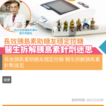
長效胰島素助糖友穩定控糖 醫生拆解胰島素
針劑迷思
健康
發佈時間: 2023/10/05