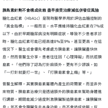
胰島素針劑不會構成依賴 盡早接受治療減低併發症風險
糖化血紅素（HbA1c）是現時醫學界用於評估血糖控制的
「黃金指標」，一般而言，水平應維持糖化血紅素在7%或
以下。由於早期糖尿病沒有明顯症狀，導致不少患者求診
時，糖化血紅素可能已經高達8%至9%，甚至更高。在這
情況下，醫生或會優先考慮處方胰島素，讓胰臟盡快休
息，然而曾醫生分享，患者往往因「心理障礙」而抗拒胰
島素。「他們除了認為打針麻煩外，更有不少謬誤，如
『一打針就要打一世』、『打胰島素會上癮』等。」
曾醫生解釋，其實胰島素屬體內產生的荷爾蒙，而並非外
來物質。胰島素治療只是透過額外的胰島素來幫助身體進
行調節，期間能減少過度刺激胰臟製造胰島素，讓胰臟休
息，並不會令胰臟失去本身功能，亦不會造成依賴。反