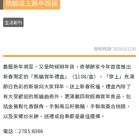
熊貓送上新年祝福
生活副刊
發佈時間: 2016/01/20
農曆新年將至，又是時候辦年貨。奇華餅家今年首度推出
新春限定的「熊貓賀年禮盒」（$108/盒），「穿上」充滿
節日色彩的新裝向大家拜年，送上新春祝福。禮盒內除了
有大受歡迎的熊貓曲奇外，更滿載四款經典賀年食品，包
括金黃鬆化香酥角、手製南瓜籽脆糖、手製南棗合桃糕，
以及家鄉炒米餅，送禮或自奉都是最佳選擇。
電話：2785 6066