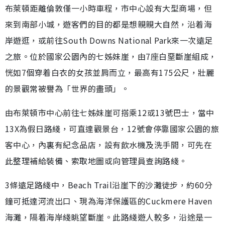
布萊頓距離倫敦僅一小時車程，市中心設有大型商場，但
來到南部小城，遊客們的目的都是想親親大自然，沿着海
岸遊逛，或前往South Downs National Park來一次遠足
之旅。位於國家公園內的七姊妹崖，由7座白堊斷崖組成，
恍如7個穿着白衣的女孩並肩而立，最高有175公尺，壯麗
的景觀常被譽為「世界的盡頭」。
由布萊頓市中心前往七姊妹崖可搭乘12或13號巴士，當中
13X為假日路綫，可直達觀景台，12號會停靠國家公園的旅
客中心，內裏有紀念品店，設有飲水機及洗手間，可先在
此整理補給裝備、索取地圖或向管理員查詢路綫。
3條遠足路綫中，Beach Trail沿崖下的沙灘徒步，約60分
鐘可抵達河流出口、現為海洋保護區的Cuckmere Haven
海灘，隔着海岸綫眺望斷崖。此路綫遊人較多，沿途是一